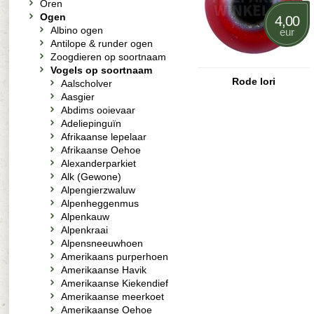
Oren
Ogen
4,00
Albino ogen
eur
Antilope & runder ogen
Zoogdieren op soortnaam
Vogels op soortnaam
Rode lori
Aalscholver
Aasgier
Abdims ooievaar
Adeliepinguïn
Afrikaanse lepelaar
Afrikaanse Oehoe
Alexanderparkiet
Alk (Gewone)
Alpengierzwaluw
Alpenheggenmus
Alpenkauw
Alpenkraai
Alpensneeuwhoen
Amerikaans purperhoen
Amerikaanse Havik
Amerikaanse Kiekendief
Amerikaanse meerkoet
Amerikaanse Oehoe