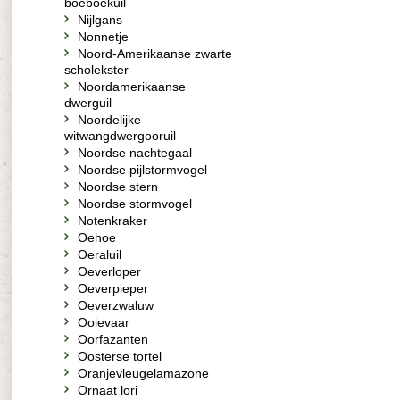
boeboekuil
Nijlgans
Nonnetje
Noord-Amerikaanse zwarte
scholekster
Noordamerikaanse
dwerguil
Noordelijke
witwangdwergooruil
Noordse nachtegaal
Noordse pijlstormvogel
Noordse stern
Noordse stormvogel
Notenkraker
Oehoe
Oeraluil
Oeverloper
Oeverpieper
Oeverzwaluw
Ooievaar
Oorfazanten
Oosterse tortel
Oranjevleugelamazone
Ornaat lori