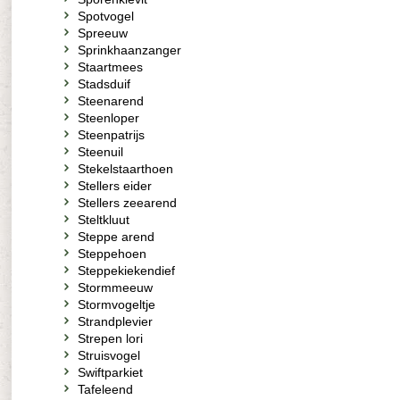
Spotvogel
Spreeuw
Sprinkhaanzanger
Staartmees
Stadsduif
Steenarend
Steenloper
Steenpatrijs
Steenuil
Stekelstaarthoen
Stellers eider
Stellers zeearend
Steltkluut
Steppe arend
Steppehoen
Steppekiekendief
Stormmeeuw
Stormvogeltje
Strandplevier
Strepen lori
Struisvogel
Swiftparkiet
Tafeleend