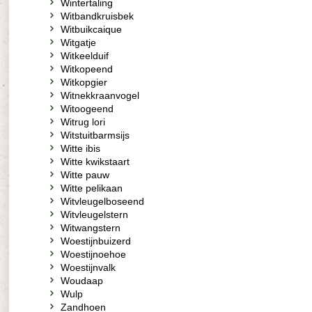
Wintertaling
Witbandkruisbek
Witbuikcaique
Witgatje
Witkeelduif
Witkopeend
Witkopgier
Witnekkraanvogel
Witoogeend
Witrug lori
Witstuitbarmsijs
Witte ibis
Witte kwikstaart
Witte pauw
Witte pelikaan
Witvleugelboseend
Witvleugelstern
Witwangstern
Woestijnbuizerd
Woestijnoehoe
Woestijnvalk
Woudaap
Wulp
Zandhoen