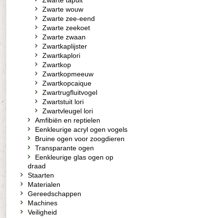
Zwarte tapuit
Zwarte wouw
Zwarte zee-eend
Zwarte zeekoet
Zwarte zwaan
Zwartkaplijster
Zwartkaplori
Zwartkop
Zwartkopmeeuw
Zwartkopcaique
Zwartrugfluitvogel
Zwartstuit lori
Zwartvleugel lori
Amfibiën en reptielen
Eenkleurige acryl ogen vogels
Bruine ogen voor zoogdieren
Transparante ogen
Eenkleurige glas ogen op
draad
Staarten
Materialen
Gereedschappen
Machines
Veiligheid