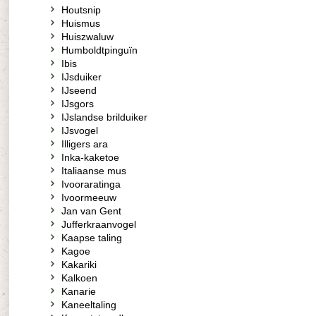
Houtsnip
Huismus
Huiszwaluw
Humboldtpinguïn
Ibis
IJsduiker
IJseend
IJsgors
IJslandse brilduiker
IJsvogel
Illigers ara
Inka-kaketoe
Italiaanse mus
Ivooraratinga
Ivoormeeuw
Jan van Gent
Jufferkraanvogel
Kaapse taling
Kagoe
Kakariki
Kalkoen
Kanarie
Kaneeltaling