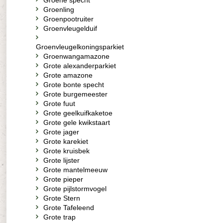
Groene specht
Groenling
Groenpootruiter
Groenvleugelduif
Groenvleugelkoningsparkiet
Groenwangamazone
Grote alexanderparkiet
Grote amazone
Grote bonte specht
Grote burgemeester
Grote fuut
Grote geelkuifkaketoe
Grote gele kwikstaart
Grote jager
Grote karekiet
Grote kruisbek
Grote lijster
Grote mantelmeeuw
Grote pieper
Grote pijlstormvogel
Grote Stern
Grote Tafeleend
Grote trap