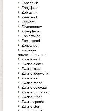
Zanghavik
Zanglijster
Zebravink
Zeearend
Zeekoet
Zilvermeeuw
Zilverplevier
Zomertaling
Zomertortel
Zonparkiet
Zuidelijke
reuzenstormvogel
Zwarte eend
Zwarte ekster
Zwarte kraai
Zwarte leeuwerik
Zwarte lori
Zwarte mees
Zwarte ooievaar
Zwarte roodstaart
Zwarte ruiter
Zwarte specht
Zwarte stern