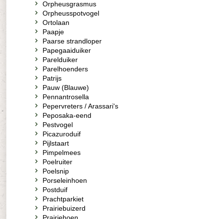
Orpheusgrasmus
Orpheusspotvogel
Ortolaan
Paapje
Paarse strandloper
Papegaaiduiker
Parelduiker
Parelhoenders
Patrijs
Pauw (Blauwe)
Pennantrosella
Pepervreters / Arassari's
Peposaka-eend
Pestvogel
Picazuroduif
Pijlstaart
Pimpelmees
Poelruiter
Poelsnip
Porseleinhoen
Postduif
Prachtparkiet
Prairiebuizerd
Prairiehoen