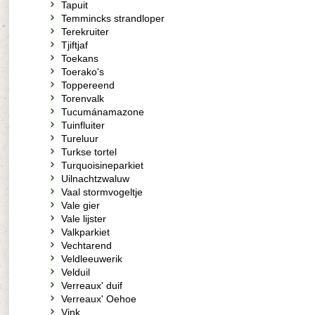
Tapuit
Temmincks strandloper
Terekruiter
Tjiftjaf
Toekans
Toerako's
Toppereend
Torenvalk
Tucumánamazone
Tuinfluiter
Tureluur
Turkse tortel
Turquoisineparkiet
Uilnachtzwaluw
Vaal stormvogeltje
Vale gier
Vale lijster
Valkparkiet
Vechtarend
Veldleeuwerik
Velduil
Verreaux' duif
Verreaux' Oehoe
Vink