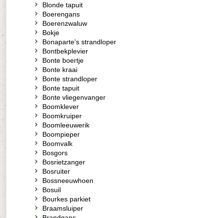
Blonde tapuit
Boerengans
Boerenzwaluw
Bokje
Bonaparte's strandloper
Bontbekplevier
Bonte boertje
Bonte kraai
Bonte strandloper
Bonte tapuit
Bonte vliegenvanger
Boomklever
Boomkruiper
Boomleeuwerik
Boompieper
Boomvalk
Bosgors
Bosrietzanger
Bosruiter
Bossneeuwhoen
Bosuil
Bourkes parkiet
Braamsluiper
Brandgans