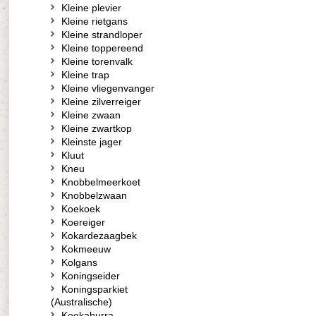
Kleine plevier
Kleine rietgans
Kleine strandloper
Kleine toppereend
Kleine torenvalk
Kleine trap
Kleine vliegenvanger
Kleine zilverreiger
Kleine zwaan
Kleine zwartkop
Kleinste jager
Kluut
Kneu
Knobbelmeerkoet
Knobbelzwaan
Koekoek
Koereiger
Kokardezaagbek
Kokmeeuw
Kolgans
Koningseider
Koningsparkiet
(Australische)
Kookaburra