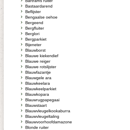
Bartrams ruiter
Bastaardarend
Beflijster
Bengaalse oehoe
Bergeend
Bergfluiter
Berglori
Bergparkiet
Bijeneter
Blauwborst
Blauwe kiekendief
Blauwe reiger
Blauwe rotslijster
Blauwfazantje
Blauwgele ara
Blauwkeelara
Blauwkeelparkiet
Blauwkopara
Blauwrugpapegaai
Blauwstaart
Blauwvleugelkookaburra
Blauwvleugeltaling
Blauwvoorhoofdamazone
Blonde ruiter