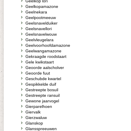
Geelkop lori
Geelkopamazone
Geelnekara
Geelpootmeeuw
Geelsnavelduiker
Geelsnavellori
Geelsnavelwouw
Geelvleugelara
Geelvoorhoofdamazone
Geelwangamazone
Gekraagde roodstaart
Gele kwikstaart
Geoorde aalscholver
Geoorde fuut
Geschubde kwartel
Gespikkelde duif
Gestreepte bosuil
Gestreepte ransuil
Gewone jaarvogel
Gierparelhoen
Giervalk
Gierzwaluw
Glanskop
Glansspreeuwen