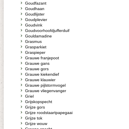
Goudfazant
Goudhaan
Goudlijster
Goudplevier
Goudvink
Goudvoorhoofdjufferduif
Gouldamadine
Grasmus
Grasparkiet
Graspieper
Grauwe franjepoot
Grauwe gans
Grauwe gors
Grauwe kiekendief
Grauwe klauwier
Grauwe pijlstormvogel
Grauwe vliegenvanger
Griel
Grijskopspecht
Grijze gors
Grijze roodstaartpapegaai
Grijze tok
Grijze wouw