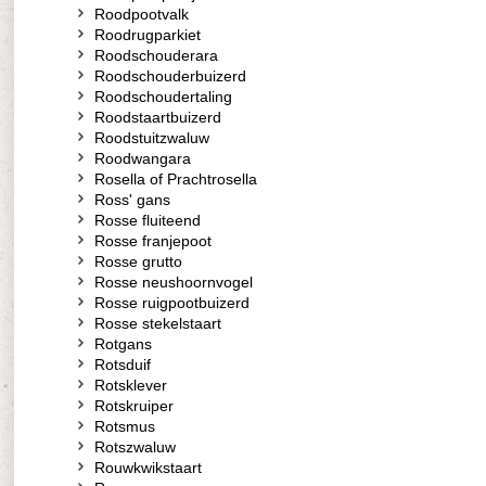
Roodpootvalk
Roodrugparkiet
Roodschouderara
Roodschouderbuizerd
Roodschoudertaling
Roodstaartbuizerd
Roodstuitzwaluw
Roodwangara
Rosella of Prachtrosella
Ross' gans
Rosse fluiteend
Rosse franjepoot
Rosse grutto
Rosse neushoornvogel
Rosse ruigpootbuizerd
Rosse stekelstaart
Rotgans
Rotsduif
Rotsklever
Rotskruiper
Rotsmus
Rotszwaluw
Rouwkwikstaart