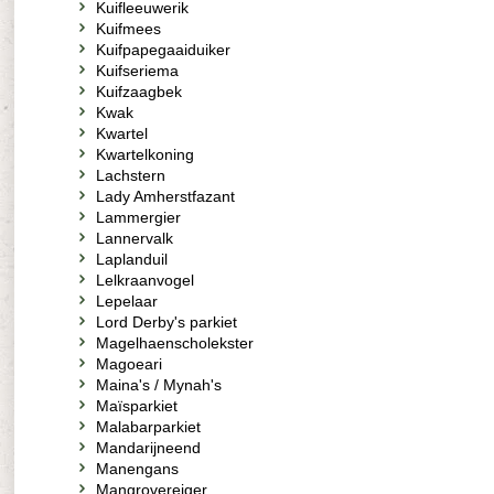
Kuifleeuwerik
Kuifmees
Kuifpapegaaiduiker
Kuifseriema
Kuifzaagbek
Kwak
Kwartel
Kwartelkoning
Lachstern
Lady Amherstfazant
Lammergier
Lannervalk
Laplanduil
Lelkraanvogel
Lepelaar
Lord Derby's parkiet
Magelhaenscholekster
Magoeari
Maina's / Mynah's
Maïsparkiet
Malabarparkiet
Mandarijneend
Manengans
Mangrovereiger