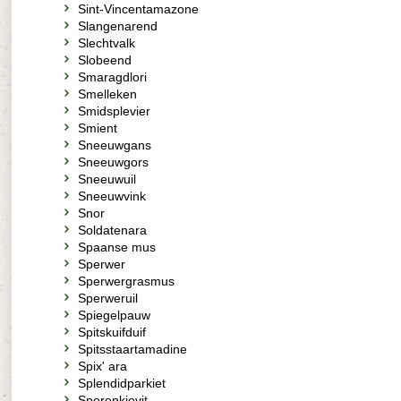
Sint-Vincentamazone
Slangenarend
Slechtvalk
Slobeend
Smaragdlori
Smelleken
Smidsplevier
Smient
Sneeuwgans
Sneeuwgors
Sneeuwuil
Sneeuwvink
Snor
Soldatenara
Spaanse mus
Sperwer
Sperwergrasmus
Sperweruil
Spiegelpauw
Spitskuifduif
Spitsstaartamadine
Spix' ara
Splendidparkiet
Sporenkievit