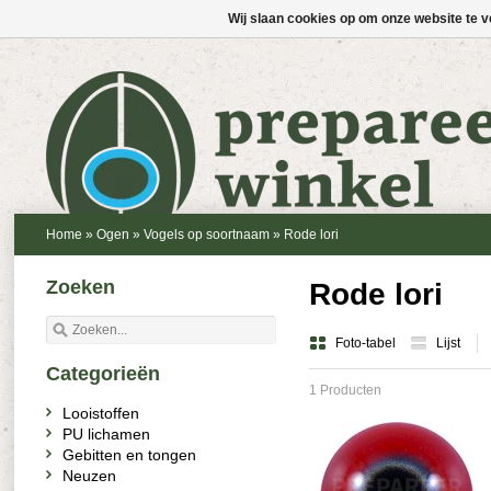
Wij slaan cookies op om onze website te v
Home
»
Ogen
»
Vogels op soortnaam
»
Rode lori
Zoeken
Rode lori
Foto-tabel
Lijst
Categorieën
1 Producten
Looistoffen
PU lichamen
Gebitten en tongen
Neuzen