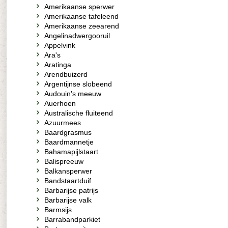
Amerikaanse sperwer
Amerikaanse tafeleend
Amerikaanse zeearend
Angelinadwergooruil
Appelvink
Ara's
Aratinga
Arendbuizerd
Argentijnse slobeend
Audouin's meeuw
Auerhoen
Australische fluiteend
Azuurmees
Baardgrasmus
Baardmannetje
Bahamapijlstaart
Balispreeuw
Balkansperwer
Bandstaartduif
Barbarijse patrijs
Barbarijse valk
Barmsijs
Barrabandparkiet