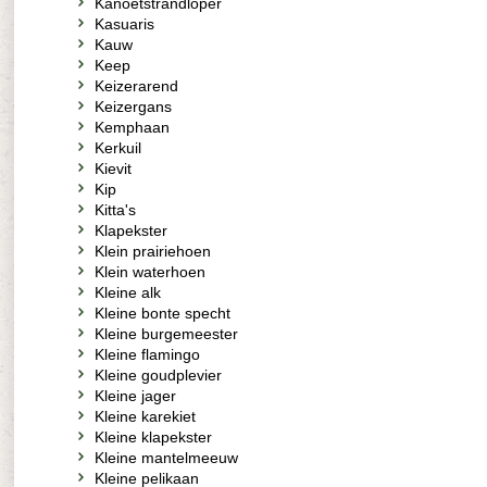
Kanoetstrandloper
Kasuaris
Kauw
Keep
Keizerarend
Keizergans
Kemphaan
Kerkuil
Kievit
Kip
Kitta's
Klapekster
Klein prairiehoen
Klein waterhoen
Kleine alk
Kleine bonte specht
Kleine burgemeester
Kleine flamingo
Kleine goudplevier
Kleine jager
Kleine karekiet
Kleine klapekster
Kleine mantelmeeuw
Kleine pelikaan