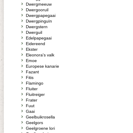
Dwergmeeuw
Dwergooruil
Dwergpapegaai
Dwergpinguïn
Dwergstern
Dwerguil
Edelpapegaai
Eidereend
Ekster
Eleonora's valk
Emoe
Europese kanarie
Fazant
Fitis
Flamingo
Fluiter
Fluitreiger
Frater
Fuut
Gaai
Geelbuikrosella
Geelgors
Geelgroene lori