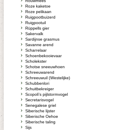
Rouwmees
Roze kaketoe
Roze pelikaan
Ruigpootbuizerd
Ruigpootuil
Rüppells gier
Sakervalk
Sardijnse grasmus
Savanne arend
Scharrelaar
Schoenbekooievaar
Scholekster
Schotse sneeuwhoen
Schreeuwarend
Schreeuwuil (Westelijke)
Schubbenlori
Schuitbekreiger
Scopoli's pijlstormvogel
Secretarisvogel
Senegalese griel
Siberische lijster
Siberische Oehoe
Siberische taling
Sijs