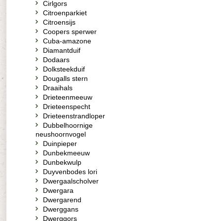
Cirlgors
Citroenparkiet
Citroensijs
Coopers sperwer
Cuba-amazone
Diamantduif
Dodaars
Dolksteekduif
Dougalls stern
Draaihals
Drieteenmeeuw
Drieteenspecht
Drieteenstrandloper
Dubbelhoornige
neushoornvogel
Duinpieper
Dunbekmeeuw
Dunbekwulp
Duyvenbodes lori
Dwergaalscholver
Dwergara
Dwergarend
Dwerggans
Dwerggors