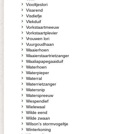
Viooltjeslori
Visarend
Visdiefje
Vlekduif
Vorkstaartmeeuw
Vorkstaartplevier
Vrouwen lori
Vuurgoudhaan
Waaierhoen
Waaierstaartrietzanger
Waaliapapegaaiduif
Waterhoen
Waterpieper
Waterral
Waterrietzanger
Watersnip
Waterspreeuw
Wespendief
Wielewaal
Wilde eend
Wilde zwaan
Wilson's stormvogeltje
Winterkoning