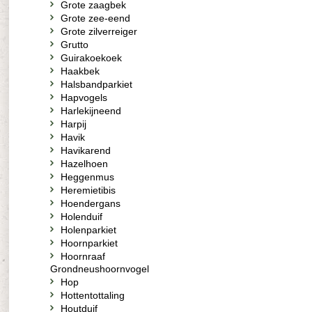
Grote zaagbek
Grote zee-eend
Grote zilverreiger
Grutto
Guirakoekoek
Haakbek
Halsbandparkiet
Hapvogels
Harlekijneend
Harpij
Havik
Havikarend
Hazelhoen
Heggenmus
Heremietibis
Hoendergans
Holenduif
Holenparkiet
Hoornparkiet
Hoornraaf
Grondneushoornvogel
Hop
Hottentottaling
Houtduif