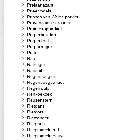
Prelaatfazant
Prieelvogels
Prinses van Wales-parkiet
Provencaalse grasmus
Pruimekopparkiet
Purperbuik lori
Purperkoet
Purperreiger
Putter
Raaf
Ralreiger
Ransuil
Regenbooglori
Regenboogparkiet
Regenwulp
Renkoekoek
Reuzenstern
Rietgans
Rietgors
Rietzanger
Ringmus
Ringsnaveleend
Ringsnavelmeeuw