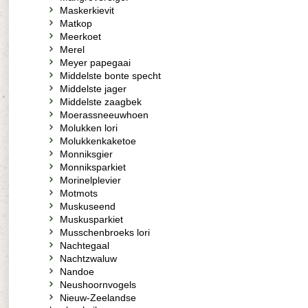
Maskerkievit
Matkop
Meerkoet
Merel
Meyer papegaai
Middelste bonte specht
Middelste jager
Middelste zaagbek
Moerassneeuwhoen
Molukken lori
Molukkenkaketoe
Monniksgier
Monniksparkiet
Morinelplevier
Motmots
Muskuseend
Muskusparkiet
Musschenbroeks lori
Nachtegaal
Nachtzwaluw
Nandoe
Neushoornvogels
Nieuw-Zeelandse