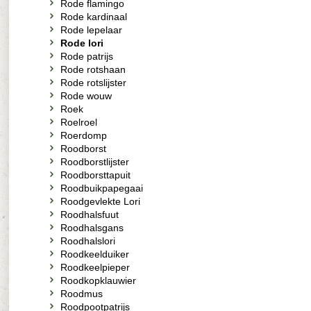
Rode flamingo
Rode kardinaal
Rode lepelaar
Rode lori
Rode patrijs
Rode rotshaan
Rode rotslijster
Rode wouw
Roek
Roelroel
Roerdomp
Roodborst
Roodborstlijster
Roodborsttapuit
Roodbuikpapegaai
Roodgevlekte Lori
Roodhalsfuut
Roodhalsgans
Roodhalslori
Roodkeelduiker
Roodkeelpieper
Roodkopklauwier
Roodmus
Roodpootpatrijs