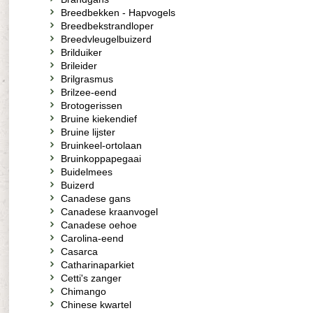
Breedbekken - Hapvogels
Breedbekstrandloper
Breedvleugelbuizerd
Brilduiker
Brileider
Brilgrasmus
Brilzee-eend
Brotogerissen
Bruine kiekendief
Bruine lijster
Bruinkeel-ortolaan
Bruinkoppapegaai
Buidelmees
Buizerd
Canadese gans
Canadese kraanvogel
Canadese oehoe
Carolina-eend
Casarca
Catharinaparkiet
Cetti's zanger
Chimango
Chinese kwartel