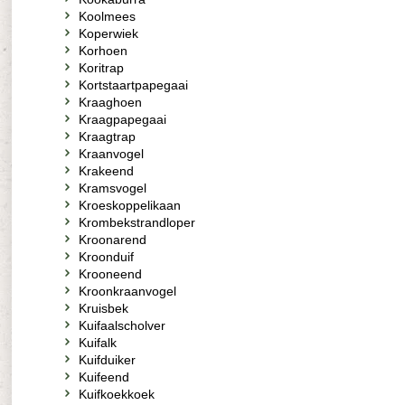
Koolmees
Koperwiek
Korhoen
Koritrap
Kortstaartpapegaai
Kraaghoen
Kraagpapegaai
Kraagtrap
Kraanvogel
Krakeend
Kramsvogel
Kroeskoppelikaan
Krombekstrandloper
Kroonarend
Kroonduif
Krooneend
Kroonkraanvogel
Kruisbek
Kuifaalscholver
Kuifalk
Kuifduiker
Kuifeend
Kuifkoekkoek