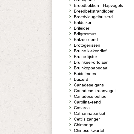
Breedbekken - Hapvogels
Breedbekstrandloper
Breedvleugelbuizerd
Brilduiker
Brileider
Brilgrasmus
Brilzee-eend
Brotogerissen
Bruine kiekendief
Bruine lijster
Bruinkeel-ortolaan
Bruinkoppapegaai
Buidelmees
Buizerd
Canadese gans
Canadese kraanvogel
Canadese oehoe
Carolina-eend
Casarca
Catharinaparkiet
Cetti's zanger
Chimango
Chinese kwartel