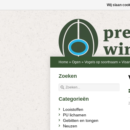
Wij slaan coo
Home
»
Ogen
»
Vogels op soortnaam
»
Visa
Zoeken
Categorieën
2
Looistoffen
PU lichamen
Gebitten en tongen
Neuzen