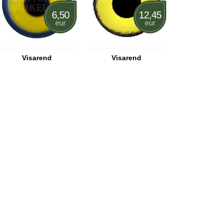
6,50
12,45
eur
eur
Visarend
Visarend