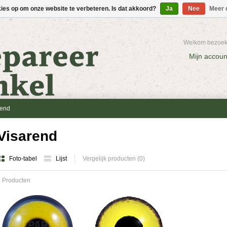
kies op om onze website te verbeteren. Is dat akkoord?
Ja
Nee
Meer 
Welkom bezoeke
Mijn accoun
rend
Visarend
Foto-tabel
Lijst
Vergelijk producten (0)
 Producten