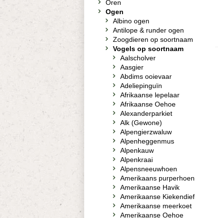
Oren
Ogen
Albino ogen
Antilope & runder ogen
Zoogdieren op soortnaam
Vogels op soortnaam
Aalscholver
Aasgier
Abdims ooievaar
Adeliepinguïn
Afrikaanse lepelaar
Afrikaanse Oehoe
Alexanderparkiet
Alk (Gewone)
Alpengierzwaluw
Alpenheggenmus
Alpenkauw
Alpenkraai
Alpensneeuwhoen
Amerikaans purperhoen
Amerikaanse Havik
Amerikaanse Kiekendief
Amerikaanse meerkoet
Amerikaanse Oehoe