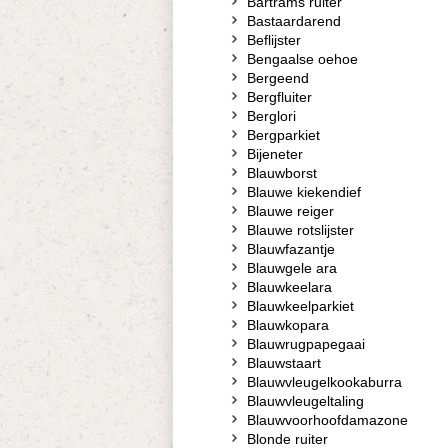
Bartrams ruiter
Bastaardarend
Beflijster
Bengaalse oehoe
Bergeend
Bergfluiter
Berglori
Bergparkiet
Bijeneter
Blauwborst
Blauwe kiekendief
Blauwe reiger
Blauwe rotslijster
Blauwfazantje
Blauwgele ara
Blauwkeelara
Blauwkeelparkiet
Blauwkopara
Blauwrugpapegaai
Blauwstaart
Blauwvleugelkookaburra
Blauwvleugeltaling
Blauwvoorhoofdamazone
Blonde ruiter