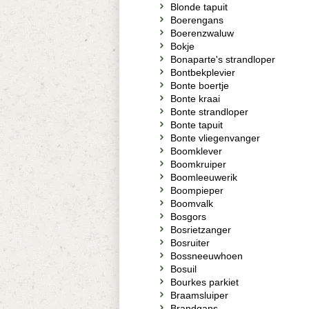
Blonde tapuit
Boerengans
Boerenzwaluw
Bokje
Bonaparte's strandloper
Bontbekplevier
Bonte boertje
Bonte kraai
Bonte strandloper
Bonte tapuit
Bonte vliegenvanger
Boomklever
Boomkruiper
Boomleeuwerik
Boompieper
Boomvalk
Bosgors
Bosrietzanger
Bosruiter
Bossneeuwhoen
Bosuil
Bourkes parkiet
Braamsluiper
Brandgans