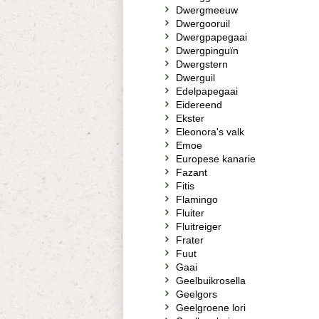
Dwergmeeuw
Dwergooruil
Dwergpapegaai
Dwergpinguïn
Dwergstern
Dwerguil
Edelpapegaai
Eidereend
Ekster
Eleonora's valk
Emoe
Europese kanarie
Fazant
Fitis
Flamingo
Fluiter
Fluitreiger
Frater
Fuut
Gaai
Geelbuikrosella
Geelgors
Geelgroene lori