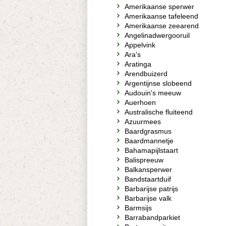
Amerikaanse sperwer
Amerikaanse tafeleend
Amerikaanse zeearend
Angelinadwergooruil
Appelvink
Ara's
Aratinga
Arendbuizerd
Argentijnse slobeend
Audouin's meeuw
Auerhoen
Australische fluiteend
Azuurmees
Baardgrasmus
Baardmannetje
Bahamapijlstaart
Balispreeuw
Balkansperwer
Bandstaartduif
Barbarijse patrijs
Barbarijse valk
Barmsijs
Barrabandparkiet