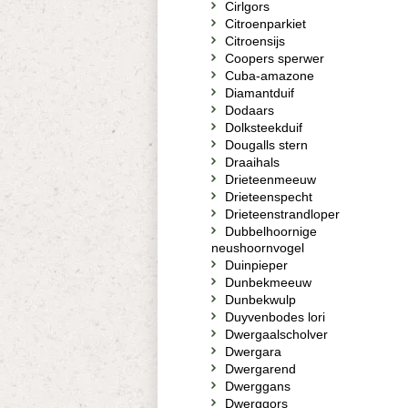
Cirlgors
Citroenparkiet
Citroensijs
Coopers sperwer
Cuba-amazone
Diamantduif
Dodaars
Dolksteekduif
Dougalls stern
Draaihals
Drieteenmeeuw
Drieteenspecht
Drieteenstrandloper
Dubbelhoornige
neushoornvogel
Duinpieper
Dunbekmeeuw
Dunbekwulp
Duyvenbodes lori
Dwergaalscholver
Dwergara
Dwergarend
Dwerggans
Dwerggors