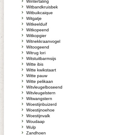
Wintertaling
Witbandkruisbek
Witbuikcaique
Witgatje
Witkeelduif
Witkopeend
Witkopgier
Witnekkraanvogel
Witoogeend
Witrug lori
Witstuitbarmsijs
Witte ibis
Witte kwikstaart
Witte pauw
Witte pelikaan
Witvleugelboseend
Witvleugelstern
Witwangstern
Woestijnbuizerd
Woestijnoehoe
Woestijnvalk
Woudaap
Wulp
Zandhoen