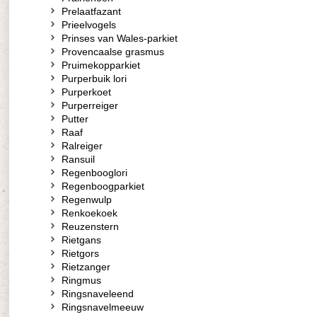
Prelaatfazant
Prieelvogels
Prinses van Wales-parkiet
Provencaalse grasmus
Pruimekopparkiet
Purperbuik lori
Purperkoet
Purperreiger
Putter
Raaf
Ralreiger
Ransuil
Regenbooglori
Regenboogparkiet
Regenwulp
Renkoekoek
Reuzenstern
Rietgans
Rietgors
Rietzanger
Ringmus
Ringsnaveleend
Ringsnavelmeeuw