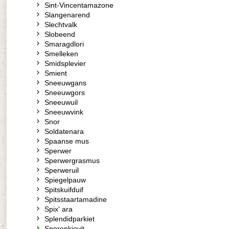
Sint-Vincentamazone
Slangenarend
Slechtvalk
Slobeend
Smaragdlori
Smelleken
Smidsplevier
Smient
Sneeuwgans
Sneeuwgors
Sneeuwuil
Sneeuwvink
Snor
Soldatenara
Spaanse mus
Sperwer
Sperwergrasmus
Sperweruil
Spiegelpauw
Spitskuifduif
Spitsstaartamadine
Spix' ara
Splendidparkiet
Sporenkievit