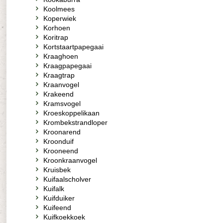
Koolmees
Koperwiek
Korhoen
Koritrap
Kortstaartpapegaai
Kraaghoen
Kraagpapegaai
Kraagtrap
Kraanvogel
Krakeend
Kramsvogel
Kroeskoppelikaan
Krombekstrandloper
Kroonarend
Kroonduif
Krooneend
Kroonkraanvogel
Kruisbek
Kuifaalscholver
Kuifalk
Kuifduiker
Kuifeend
Kuifkoekkoek