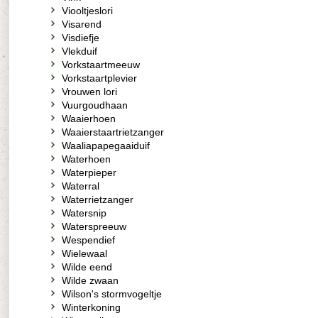
Viooltjeslori
Visarend
Visdiefje
Vlekduif
Vorkstaartmeeuw
Vorkstaartplevier
Vrouwen lori
Vuurgoudhaan
Waaierhoen
Waaierstaartrietzanger
Waaliapapegaaiduif
Waterhoen
Waterpieper
Waterral
Waterrietzanger
Watersnip
Waterspreeuw
Wespendief
Wielewaal
Wilde eend
Wilde zwaan
Wilson's stormvogeltje
Winterkoning