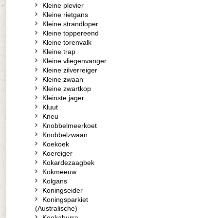
Kleine plevier
Kleine rietgans
Kleine strandloper
Kleine toppereend
Kleine torenvalk
Kleine trap
Kleine vliegenvanger
Kleine zilverreiger
Kleine zwaan
Kleine zwartkop
Kleinste jager
Kluut
Kneu
Knobbelmeerkoet
Knobbelzwaan
Koekoek
Koereiger
Kokardezaagbek
Kokmeeuw
Kolgans
Koningseider
Koningsparkiet
(Australische)
Kookaburra