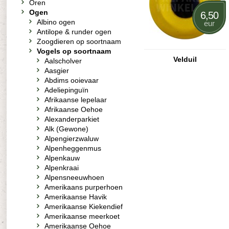
Oren
Ogen
6,50
Albino ogen
eur
Antilope & runder ogen
Zoogdieren op soortnaam
Vogels op soortnaam
Velduil
Aalscholver
Aasgier
Abdims ooievaar
Adeliepinguïn
Afrikaanse lepelaar
Afrikaanse Oehoe
Alexanderparkiet
Alk (Gewone)
Alpengierzwaluw
Alpenheggenmus
Alpenkauw
Alpenkraai
Alpensneeuwhoen
Amerikaans purperhoen
Amerikaanse Havik
Amerikaanse Kiekendief
Amerikaanse meerkoet
Amerikaanse Oehoe