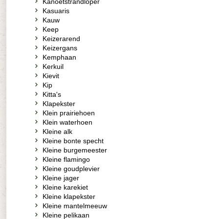
Kanoetstrandloper
Kasuaris
Kauw
Keep
Keizerarend
Keizergans
Kemphaan
Kerkuil
Kievit
Kip
Kitta's
Klapekster
Klein prairiehoen
Klein waterhoen
Kleine alk
Kleine bonte specht
Kleine burgemeester
Kleine flamingo
Kleine goudplevier
Kleine jager
Kleine karekiet
Kleine klapekster
Kleine mantelmeeuw
Kleine pelikaan