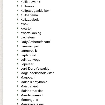
Kuifleeuwerik
Kuifmees
Kuifpapegaaiduiker
Kuifseriema
Kuifzaagbek
Kwak
Kwartel
Kwartelkoning
Lachstern
Lady Amherstfazant
Lammergier
Lannervalk
Laplanduil
Lelkraanvogel
Lepelaar
Lord Derby's parkiet
Magelhaenscholekster
Magoeari
Maina's / Mynah's
Maïsparkiet
Malabarparkiet
Mandarijneend
Manengans
Mangrovereiger