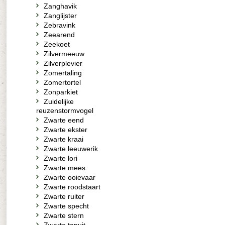
Zanghavik
Zanglijster
Zebravink
Zeearend
Zeekoet
Zilvermeeuw
Zilverplevier
Zomertaling
Zomertortel
Zonparkiet
Zuidelijke
reuzenstormvogel
Zwarte eend
Zwarte ekster
Zwarte kraai
Zwarte leeuwerik
Zwarte lori
Zwarte mees
Zwarte ooievaar
Zwarte roodstaart
Zwarte ruiter
Zwarte specht
Zwarte stern