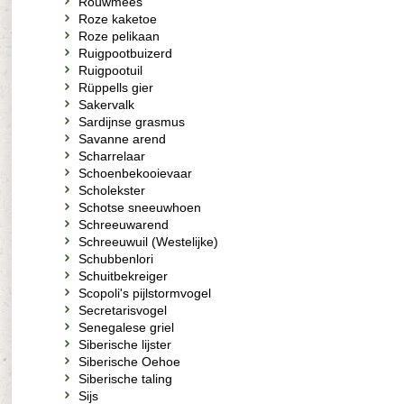
Rouwmees
Roze kaketoe
Roze pelikaan
Ruigpootbuizerd
Ruigpootuil
Rüppells gier
Sakervalk
Sardijnse grasmus
Savanne arend
Scharrelaar
Schoenbekooievaar
Scholekster
Schotse sneeuwhoen
Schreeuwarend
Schreeuwuil (Westelijke)
Schubbenlori
Schuitbekreiger
Scopoli's pijlstormvogel
Secretarisvogel
Senegalese griel
Siberische lijster
Siberische Oehoe
Siberische taling
Sijs