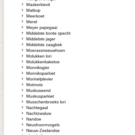
Maskerkievit
Matkop
Meerkoet
Merel
Meyer papegaai
Middelste bonte specht
Middelste jager
Middelste zaagbek
Moerassneeuwhoen
Molukken lori
Molukkenkaketoe
Monniksgier
Monniksparkiet
Morinelplevier
Motmots
Muskuseend
Muskusparkiet
Musschenbroeks lori
Nachtegaal
Nachtzwaluw
Nandoe
Neushoornvogels
Nieuw-Zeelandse