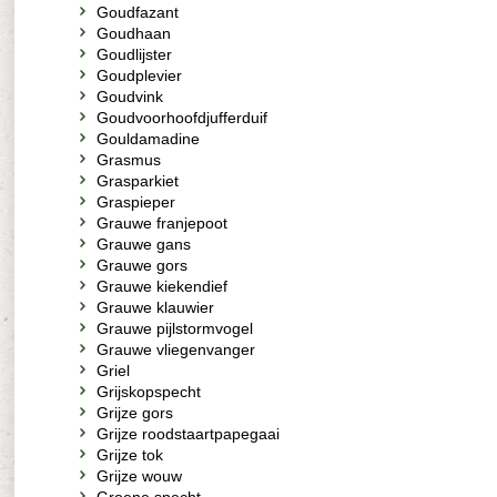
Goudfazant
Goudhaan
Goudlijster
Goudplevier
Goudvink
Goudvoorhoofdjufferduif
Gouldamadine
Grasmus
Grasparkiet
Graspieper
Grauwe franjepoot
Grauwe gans
Grauwe gors
Grauwe kiekendief
Grauwe klauwier
Grauwe pijlstormvogel
Grauwe vliegenvanger
Griel
Grijskopspecht
Grijze gors
Grijze roodstaartpapegaai
Grijze tok
Grijze wouw