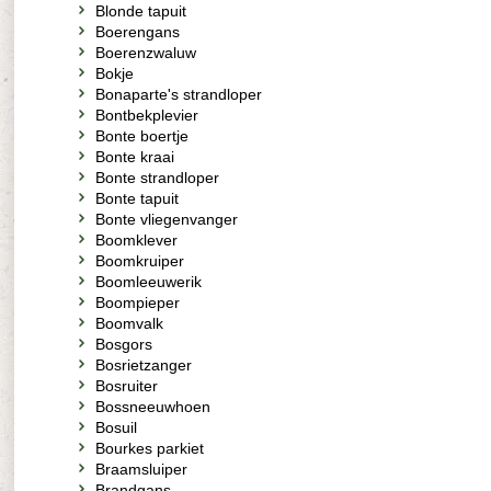
Blonde tapuit
Boerengans
Boerenzwaluw
Bokje
Bonaparte's strandloper
Bontbekplevier
Bonte boertje
Bonte kraai
Bonte strandloper
Bonte tapuit
Bonte vliegenvanger
Boomklever
Boomkruiper
Boomleeuwerik
Boompieper
Boomvalk
Bosgors
Bosrietzanger
Bosruiter
Bossneeuwhoen
Bosuil
Bourkes parkiet
Braamsluiper
Brandgans