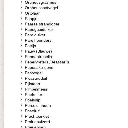
Orpheusgrasmus
Orpheusspotvogel
Ortolaan
Paapje
Paarse strandloper
Papegaaiduiker
Parelduiker
Parelhoenders
Patrijs
Pauw (Blauwe)
Pennantrosella
Pepervreters / Arassari's
Peposaka-eend
Pestvogel
Picazuroduif
Pijlstaart
Pimpelmees
Poelruiter
Poelsnip
Porseleinhoen
Postduif
Prachtparkiet
Prairiebuizerd
Prairiehoen