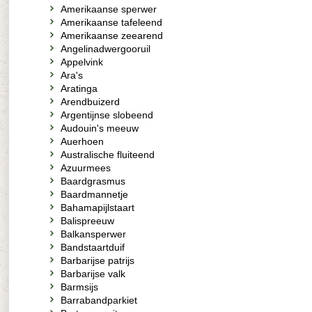
Amerikaanse sperwer
Amerikaanse tafeleend
Amerikaanse zeearend
Angelinadwergooruil
Appelvink
Ara's
Aratinga
Arendbuizerd
Argentijnse slobeend
Audouin's meeuw
Auerhoen
Australische fluiteend
Azuurmees
Baardgrasmus
Baardmannetje
Bahamapijlstaart
Balispreeuw
Balkansperwer
Bandstaartduif
Barbarijse patrijs
Barbarijse valk
Barmsijs
Barrabandparkiet