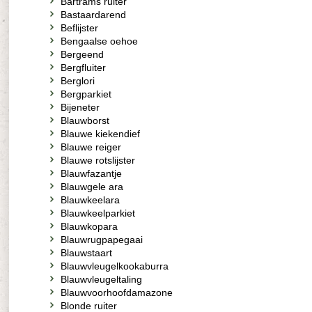
Bartrams ruiter
Bastaardarend
Beflijster
Bengaalse oehoe
Bergeend
Bergfluiter
Berglori
Bergparkiet
Bijeneter
Blauwborst
Blauwe kiekendief
Blauwe reiger
Blauwe rotslijster
Blauwfazantje
Blauwgele ara
Blauwkeelara
Blauwkeelparkiet
Blauwkopara
Blauwrugpapegaai
Blauwstaart
Blauwvleugelkookaburra
Blauwvleugeltaling
Blauwvoorhoofdamazone
Blonde ruiter