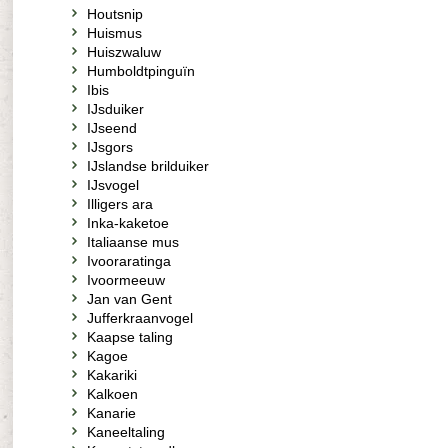
Houtsnip
Huismus
Huiszwaluw
Humboldtpinguïn
Ibis
IJsduiker
IJseend
IJsgors
IJslandse brilduiker
IJsvogel
Illigers ara
Inka-kaketoe
Italiaanse mus
Ivooraratinga
Ivoormeeuw
Jan van Gent
Jufferkraanvogel
Kaapse taling
Kagoe
Kakariki
Kalkoen
Kanarie
Kaneeltaling