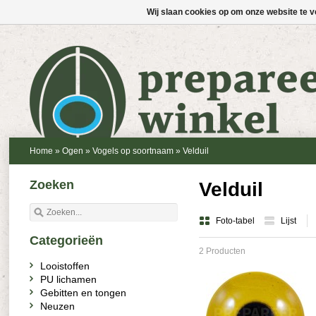
Wij slaan cookies op om onze website te v
Home
»
Ogen
»
Vogels op soortnaam
»
Velduil
Zoeken
Velduil
Foto-tabel
Lijst
Categorieën
2 Producten
Looistoffen
PU lichamen
Gebitten en tongen
Neuzen