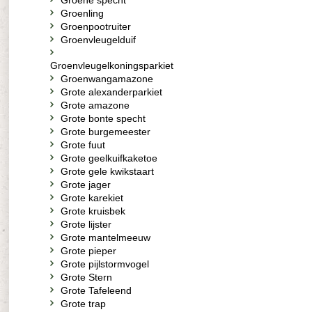
Groene specht
Groenling
Groenpootruiter
Groenvleugelduif
Groenvleugelkoningsparkiet
Groenwangamazone
Grote alexanderparkiet
Grote amazone
Grote bonte specht
Grote burgemeester
Grote fuut
Grote geelkuifkaketoe
Grote gele kwikstaart
Grote jager
Grote karekiet
Grote kruisbek
Grote lijster
Grote mantelmeeuw
Grote pieper
Grote pijlstormvogel
Grote Stern
Grote Tafeleend
Grote trap