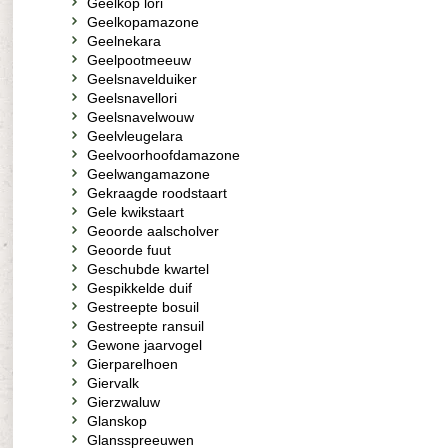
Geelkop lori
Geelkopamazone
Geelnekara
Geelpootmeeuw
Geelsnavelduiker
Geelsnavellori
Geelsnavelwouw
Geelvleugelara
Geelvoorhoofdamazone
Geelwangamazone
Gekraagde roodstaart
Gele kwikstaart
Geoorde aalscholver
Geoorde fuut
Geschubde kwartel
Gespikkelde duif
Gestreepte bosuil
Gestreepte ransuil
Gewone jaarvogel
Gierparelhoen
Giervalk
Gierzwaluw
Glanskop
Glansspreeuwen