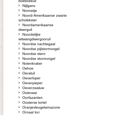
boeboekuil
Nijlgans
Nonnetje
Noord-Amerikaanse zwarte
scholekster
Noordamerikaanse
dwerguil
Noordelijke
witwangdwergooruil
Noordse nachtegaal
Noordse pijlstormvogel
Noordse stern
Noordse stormvogel
Notenkraker
Oehoe
Oeraluil
Oeverloper
Oeverpieper
Oeverzwaluw
Ooievaar
Oorfazanten
Oosterse tortel
Oranjevleugelamazone
Ornaat lori