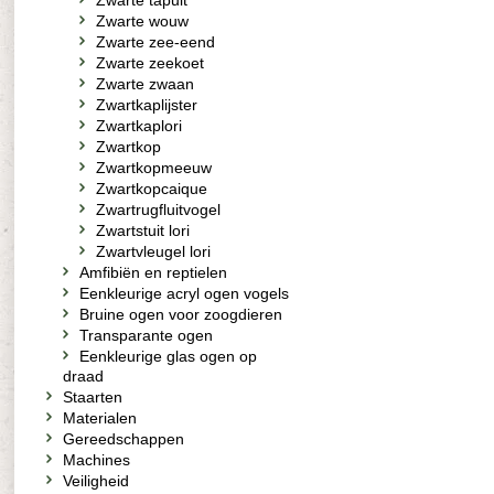
Zwarte tapuit
Zwarte wouw
Zwarte zee-eend
Zwarte zeekoet
Zwarte zwaan
Zwartkaplijster
Zwartkaplori
Zwartkop
Zwartkopmeeuw
Zwartkopcaique
Zwartrugfluitvogel
Zwartstuit lori
Zwartvleugel lori
Amfibiën en reptielen
Eenkleurige acryl ogen vogels
Bruine ogen voor zoogdieren
Transparante ogen
Eenkleurige glas ogen op
draad
Staarten
Materialen
Gereedschappen
Machines
Veiligheid