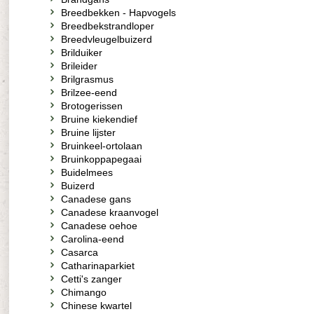
Breedbekken - Hapvogels
Breedbekstrandloper
Breedvleugelbuizerd
Brilduiker
Brileider
Brilgrasmus
Brilzee-eend
Brotogerissen
Bruine kiekendief
Bruine lijster
Bruinkeel-ortolaan
Bruinkoppapegaai
Buidelmees
Buizerd
Canadese gans
Canadese kraanvogel
Canadese oehoe
Carolina-eend
Casarca
Catharinaparkiet
Cetti's zanger
Chimango
Chinese kwartel