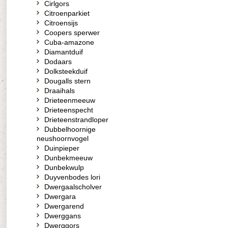
Cirlgors
Citroenparkiet
Citroensijs
Coopers sperwer
Cuba-amazone
Diamantduif
Dodaars
Dolksteekduif
Dougalls stern
Draaihals
Drieteenmeeuw
Drieteenspecht
Drieteenstrandloper
Dubbelhoornige
neushoornvogel
Duinpieper
Dunbekmeeuw
Dunbekwulp
Duyvenbodes lori
Dwergaalscholver
Dwergara
Dwergarend
Dwerggans
Dwerggors