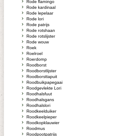
Rode flamingo
Rode kardinaal
Rode lepelaar
Rode lori
Rode patrijs
Rode rotshaan
Rode rotslijster
Rode wouw
Roek
Roelroel
Roerdomp
Roodborst
Roodborstlijster
Roodborsttapuit
Roodbuikpapegaai
Roodgevlekte Lori
Roodhalsfuut
Roodhalsgans
Roodhalslori
Roodkeelduiker
Roodkeelpieper
Roodkopklauwier
Roodmus
Roodpootpatrijs