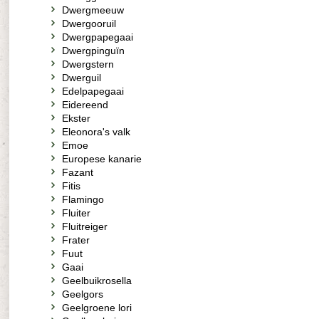
Dwergmeeuw
Dwergooruil
Dwergpapegaai
Dwergpinguïn
Dwergstern
Dwerguil
Edelpapegaai
Eidereend
Ekster
Eleonora's valk
Emoe
Europese kanarie
Fazant
Fitis
Flamingo
Fluiter
Fluitreiger
Frater
Fuut
Gaai
Geelbuikrosella
Geelgors
Geelgroene lori