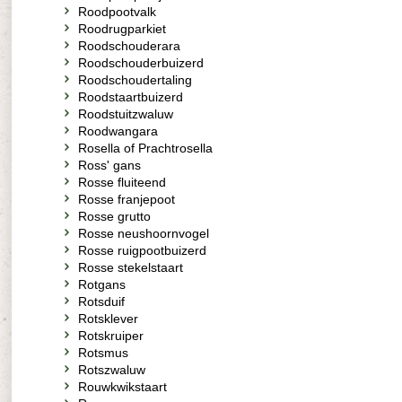
Roodpootvalk
Roodrugparkiet
Roodschouderara
Roodschouderbuizerd
Roodschoudertaling
Roodstaartbuizerd
Roodstuitzwaluw
Roodwangara
Rosella of Prachtrosella
Ross' gans
Rosse fluiteend
Rosse franjepoot
Rosse grutto
Rosse neushoornvogel
Rosse ruigpootbuizerd
Rosse stekelstaart
Rotgans
Rotsduif
Rotsklever
Rotskruiper
Rotsmus
Rotszwaluw
Rouwkwikstaart