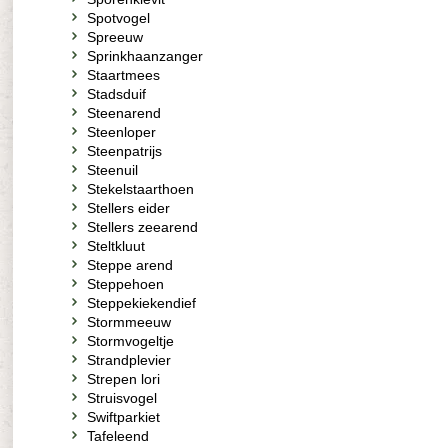
Spotvogel
Spreeuw
Sprinkhaanzanger
Staartmees
Stadsduif
Steenarend
Steenloper
Steenpatrijs
Steenuil
Stekelstaarthoen
Stellers eider
Stellers zeearend
Steltkluut
Steppe arend
Steppehoen
Steppekiekendief
Stormmeeuw
Stormvogeltje
Strandplevier
Strepen lori
Struisvogel
Swiftparkiet
Tafeleend