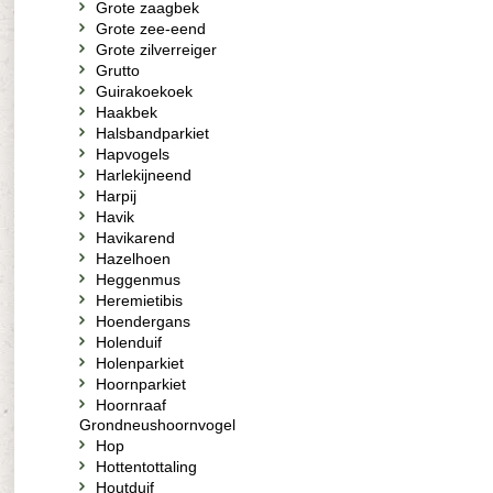
Grote zaagbek
Grote zee-eend
Grote zilverreiger
Grutto
Guirakoekoek
Haakbek
Halsbandparkiet
Hapvogels
Harlekijneend
Harpij
Havik
Havikarend
Hazelhoen
Heggenmus
Heremietibis
Hoendergans
Holenduif
Holenparkiet
Hoornparkiet
Hoornraaf
Grondneushoornvogel
Hop
Hottentottaling
Houtduif