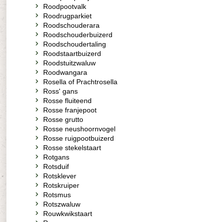
Roodpootvalk
Roodrugparkiet
Roodschouderara
Roodschouderbuizerd
Roodschoudertaling
Roodstaartbuizerd
Roodstuitzwaluw
Roodwangara
Rosella of Prachtrosella
Ross' gans
Rosse fluiteend
Rosse franjepoot
Rosse grutto
Rosse neushoornvogel
Rosse ruigpootbuizerd
Rosse stekelstaart
Rotgans
Rotsduif
Rotsklever
Rotskruiper
Rotsmus
Rotszwaluw
Rouwkwikstaart