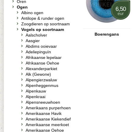
Oren
Ogen
6,50
Albino ogen
eur
Antilope & runder ogen
Zoogdieren op soortnaam
Vogels op soortnaam
Boerengans
Aalscholver
Aasgier
Abdims ooievaar
Adeliepinguïn
Afrikaanse lepelaar
Afrikaanse Oehoe
Alexanderparkiet
Alk (Gewone)
Alpengierzwaluw
Alpenheggenmus
Alpenkauw
Alpenkraai
Alpensneeuwhoen
Amerikaans purperhoen
Amerikaanse Havik
Amerikaanse Kiekendief
Amerikaanse meerkoet
Amerikaanse Oehoe