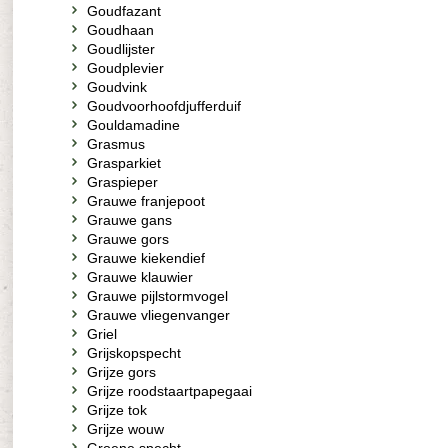
Goudfazant
Goudhaan
Goudlijster
Goudplevier
Goudvink
Goudvoorhoofdjufferduif
Gouldamadine
Grasmus
Grasparkiet
Graspieper
Grauwe franjepoot
Grauwe gans
Grauwe gors
Grauwe kiekendief
Grauwe klauwier
Grauwe pijlstormvogel
Grauwe vliegenvanger
Griel
Grijskopspecht
Grijze gors
Grijze roodstaartpapegaai
Grijze tok
Grijze wouw