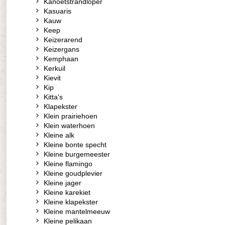
Kanoetstrandloper
Kasuaris
Kauw
Keep
Keizerarend
Keizergans
Kemphaan
Kerkuil
Kievit
Kip
Kitta's
Klapekster
Klein prairiehoen
Klein waterhoen
Kleine alk
Kleine bonte specht
Kleine burgemeester
Kleine flamingo
Kleine goudplevier
Kleine jager
Kleine karekiet
Kleine klapekster
Kleine mantelmeeuw
Kleine pelikaan