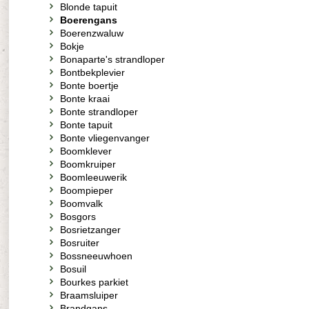
Blonde tapuit
Boerengans
Boerenzwaluw
Bokje
Bonaparte's strandloper
Bontbekplevier
Bonte boertje
Bonte kraai
Bonte strandloper
Bonte tapuit
Bonte vliegenvanger
Boomklever
Boomkruiper
Boomleeuwerik
Boompieper
Boomvalk
Bosgors
Bosrietzanger
Bosruiter
Bossneeuwhoen
Bosuil
Bourkes parkiet
Braamsluiper
Brandgans