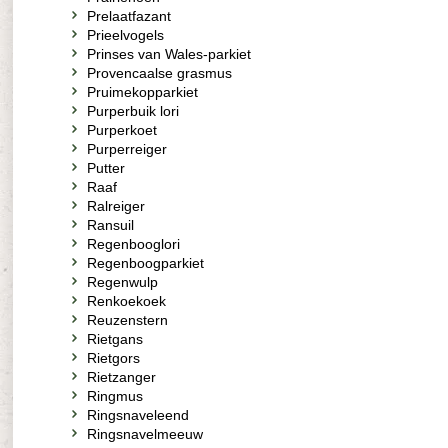
Prelaatfazant
Prieelvogels
Prinses van Wales-parkiet
Provencaalse grasmus
Pruimekopparkiet
Purperbuik lori
Purperkoet
Purperreiger
Putter
Raaf
Ralreiger
Ransuil
Regenbooglori
Regenboogparkiet
Regenwulp
Renkoekoek
Reuzenstern
Rietgans
Rietgors
Rietzanger
Ringmus
Ringsnaveleend
Ringsnavelmeeuw