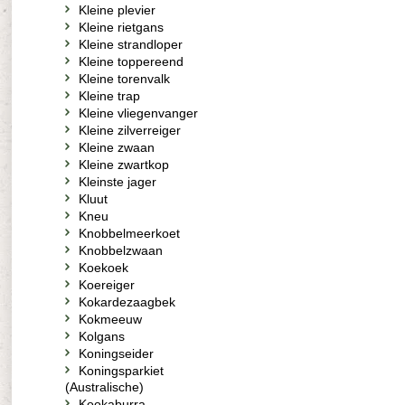
Kleine plevier
Kleine rietgans
Kleine strandloper
Kleine toppereend
Kleine torenvalk
Kleine trap
Kleine vliegenvanger
Kleine zilverreiger
Kleine zwaan
Kleine zwartkop
Kleinste jager
Kluut
Kneu
Knobbelmeerkoet
Knobbelzwaan
Koekoek
Koereiger
Kokardezaagbek
Kokmeeuw
Kolgans
Koningseider
Koningsparkiet
(Australische)
Kookaburra