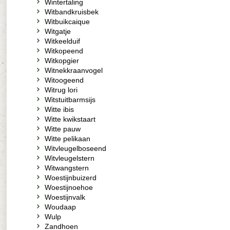
Wintertaling
Witbandkruisbek
Witbuikcaique
Witgatje
Witkeelduif
Witkopeend
Witkopgier
Witnekkraanvogel
Witoogeend
Witrug lori
Witstuitbarmsijs
Witte ibis
Witte kwikstaart
Witte pauw
Witte pelikaan
Witvleugelboseend
Witvleugelstern
Witwangstern
Woestijnbuizerd
Woestijnoehoe
Woestijnvalk
Woudaap
Wulp
Zandhoen