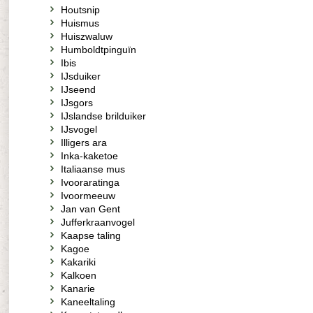
Houtsnip
Huismus
Huiszwaluw
Humboldtpinguïn
Ibis
IJsduiker
IJseend
IJsgors
IJslandse brilduiker
IJsvogel
Illigers ara
Inka-kaketoe
Italiaanse mus
Ivooraratinga
Ivoormeeuw
Jan van Gent
Jufferkraanvogel
Kaapse taling
Kagoe
Kakariki
Kalkoen
Kanarie
Kaneeltaling