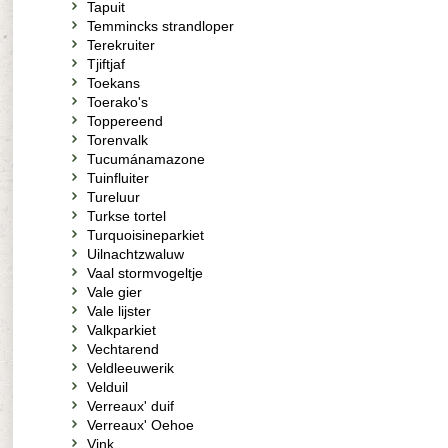
Tapuit
Temmincks strandloper
Terekruiter
Tjiftjaf
Toekans
Toerako's
Toppereend
Torenvalk
Tucumánamazone
Tuinfluiter
Tureluur
Turkse tortel
Turquoisineparkiet
Uilnachtzwaluw
Vaal stormvogeltje
Vale gier
Vale lijster
Valkparkiet
Vechtarend
Veldleeuwerik
Velduil
Verreaux' duif
Verreaux' Oehoe
Vink