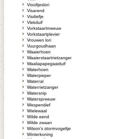
Viooltjeslori
Visarend
Visdiefje
Vlekduif
Vorkstaartmeeuw
Vorkstaartplevier
Vrouwen lori
Vuurgoudhaan
Waaierhoen
Waaierstaartrietzanger
Waaliapapegaaiduif
Waterhoen
Waterpieper
Waterral
Waterrietzanger
Watersnip
Waterspreeuw
Wespendief
Wielewaal
Wilde eend
Wilde zwaan
Wilson's stormvogeltje
Winterkoning