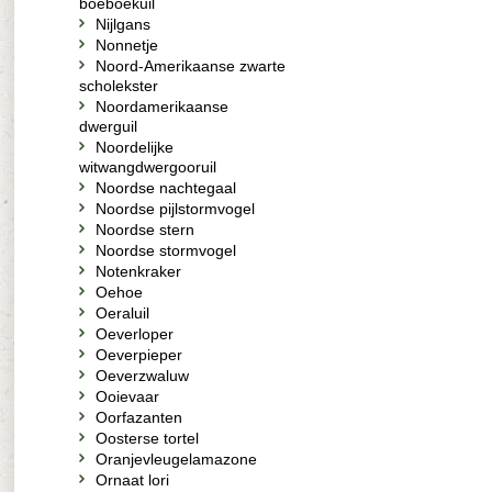
boeboekuil
Nijlgans
Nonnetje
Noord-Amerikaanse zwarte
scholekster
Noordamerikaanse
dwerguil
Noordelijke
witwangdwergooruil
Noordse nachtegaal
Noordse pijlstormvogel
Noordse stern
Noordse stormvogel
Notenkraker
Oehoe
Oeraluil
Oeverloper
Oeverpieper
Oeverzwaluw
Ooievaar
Oorfazanten
Oosterse tortel
Oranjevleugelamazone
Ornaat lori