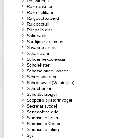
Rouwmees
Roze kaketoe
Roze pelikaan
Ruigpootbuizerd
Ruigpootuil
Rüppells gier
Sakervalk
Sardijnse grasmus
Savanne arend
Scharrelaar
Schoenbekooievaar
Scholekster
Schotse sneeuwhoen
Schreeuwarend
Schreeuwuil (Westelijke)
Schubbenlori
Schuitbekreiger
Scopoli's pijlstormvogel
Secretarisvogel
Senegalese griel
Siberische lijster
Siberische Oehoe
Siberische taling
Sijs