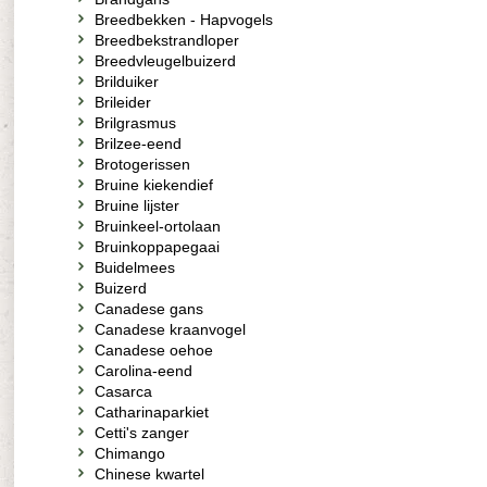
Breedbekken - Hapvogels
Breedbekstrandloper
Breedvleugelbuizerd
Brilduiker
Brileider
Brilgrasmus
Brilzee-eend
Brotogerissen
Bruine kiekendief
Bruine lijster
Bruinkeel-ortolaan
Bruinkoppapegaai
Buidelmees
Buizerd
Canadese gans
Canadese kraanvogel
Canadese oehoe
Carolina-eend
Casarca
Catharinaparkiet
Cetti's zanger
Chimango
Chinese kwartel