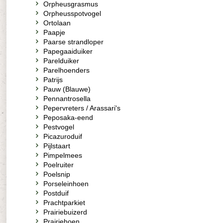
Orpheusgrasmus
Orpheusspotvogel
Ortolaan
Paapje
Paarse strandloper
Papegaaiduiker
Parelduiker
Parelhoenders
Patrijs
Pauw (Blauwe)
Pennantrosella
Pepervreters / Arassari's
Peposaka-eend
Pestvogel
Picazuroduif
Pijlstaart
Pimpelmees
Poelruiter
Poelsnip
Porseleinhoen
Postduif
Prachtparkiet
Prairiebuizerd
Prairiehoen