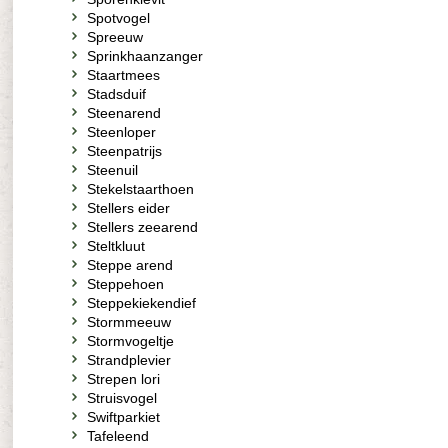
Spotvogel
Spreeuw
Sprinkhaanzanger
Staartmees
Stadsduif
Steenarend
Steenloper
Steenpatrijs
Steenuil
Stekelstaarthoen
Stellers eider
Stellers zeearend
Steltkluut
Steppe arend
Steppehoen
Steppekiekendief
Stormmeeuw
Stormvogeltje
Strandplevier
Strepen lori
Struisvogel
Swiftparkiet
Tafeleend