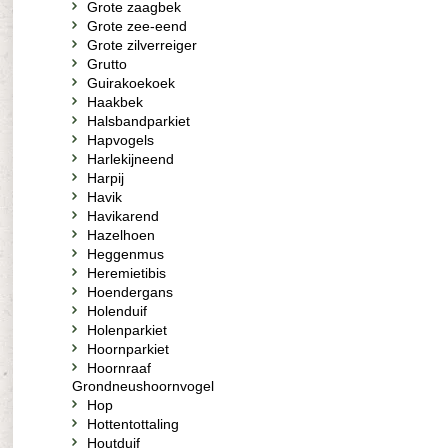
Grote zaagbek
Grote zee-eend
Grote zilverreiger
Grutto
Guirakoekoek
Haakbek
Halsbandparkiet
Hapvogels
Harlekijneend
Harpij
Havik
Havikarend
Hazelhoen
Heggenmus
Heremietibis
Hoendergans
Holenduif
Holenparkiet
Hoornparkiet
Hoornraaf
Grondneushoornvogel
Hop
Hottentottaling
Houtduif