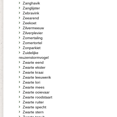
Zanghavik
Zanglijster
Zebravink
Zeearend
Zeekoet
Zilvermeeuw
Zilverplevier
Zomertaling
Zomertortel
Zonparkiet
Zuidelijke
reuzenstormvogel
Zwarte eend
Zwarte ekster
Zwarte kraai
Zwarte leeuwerik
Zwarte lori
Zwarte mees
Zwarte ooievaar
Zwarte roodstaart
Zwarte ruiter
Zwarte specht
Zwarte stern