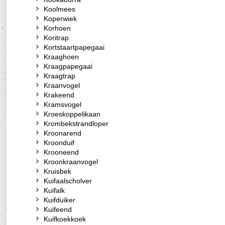
Koolmees
Koperwiek
Korhoen
Koritrap
Kortstaartpapegaai
Kraaghoen
Kraagpapegaai
Kraagtrap
Kraanvogel
Krakeend
Kramsvogel
Kroeskoppelikaan
Krombekstrandloper
Kroonarend
Kroonduif
Krooneend
Kroonkraanvogel
Kruisbek
Kuifaalscholver
Kuifalk
Kuifduiker
Kuifeend
Kuifkoekkoek