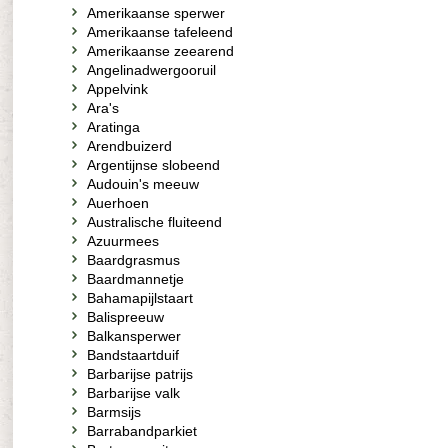
Amerikaanse sperwer
Amerikaanse tafeleend
Amerikaanse zeearend
Angelinadwergooruil
Appelvink
Ara's
Aratinga
Arendbuizerd
Argentijnse slobeend
Audouin's meeuw
Auerhoen
Australische fluiteend
Azuurmees
Baardgrasmus
Baardmannetje
Bahamapijlstaart
Balispreeuw
Balkansperwer
Bandstaartduif
Barbarijse patrijs
Barbarijse valk
Barmsijs
Barrabandparkiet