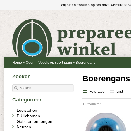
Wij slaan cookies op om onze website te v
Home
»
Ogen
»
Vogels op soortnaam
»
Boerengans
Zoeken
Boerengans
Foto-tabel
Lijst
Categorieën
1 Producten
Looistoffen
PU lichamen
Gebitten en tongen
Neuzen