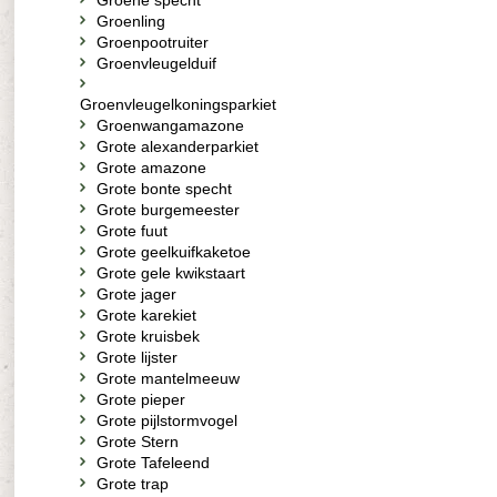
Groene specht
Groenling
Groenpootruiter
Groenvleugelduif
Groenvleugelkoningsparkiet
Groenwangamazone
Grote alexanderparkiet
Grote amazone
Grote bonte specht
Grote burgemeester
Grote fuut
Grote geelkuifkaketoe
Grote gele kwikstaart
Grote jager
Grote karekiet
Grote kruisbek
Grote lijster
Grote mantelmeeuw
Grote pieper
Grote pijlstormvogel
Grote Stern
Grote Tafeleend
Grote trap