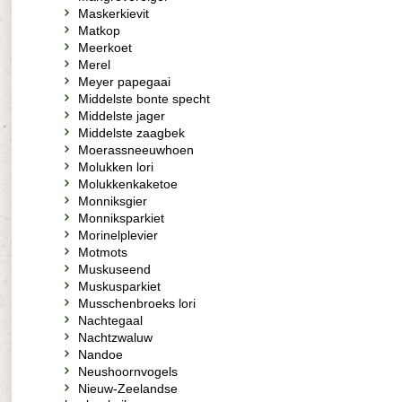
Maskerkievit
Matkop
Meerkoet
Merel
Meyer papegaai
Middelste bonte specht
Middelste jager
Middelste zaagbek
Moerassneeuwhoen
Molukken lori
Molukkenkaketoe
Monniksgier
Monniksparkiet
Morinelplevier
Motmots
Muskuseend
Muskusparkiet
Musschenbroeks lori
Nachtegaal
Nachtzwaluw
Nandoe
Neushoornvogels
Nieuw-Zeelandse