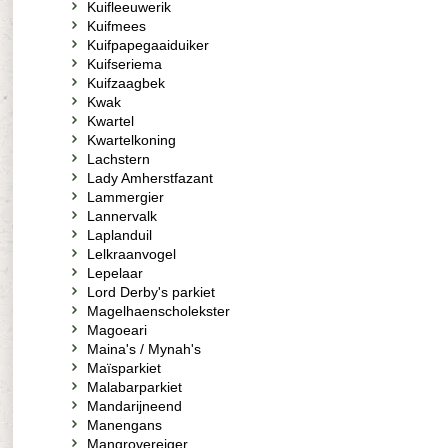
Kuifleeuwerik
Kuifmees
Kuifpapegaaiduiker
Kuifseriema
Kuifzaagbek
Kwak
Kwartel
Kwartelkoning
Lachstern
Lady Amherstfazant
Lammergier
Lannervalk
Laplanduil
Lelkraanvogel
Lepelaar
Lord Derby's parkiet
Magelhaenscholekster
Magoeari
Maina's / Mynah's
Maïsparkiet
Malabarparkiet
Mandarijneend
Manengans
Mangrovereiger