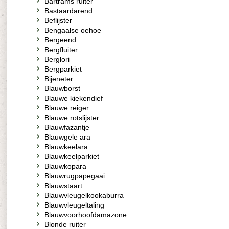
Bartrams ruiter
Bastaardarend
Beflijster
Bengaalse oehoe
Bergeend
Bergfluiter
Berglori
Bergparkiet
Bijeneter
Blauwborst
Blauwe kiekendief
Blauwe reiger
Blauwe rotslijster
Blauwfazantje
Blauwgele ara
Blauwkeelara
Blauwkeelparkiet
Blauwkopara
Blauwrugpapegaai
Blauwstaart
Blauwvleugelkookaburra
Blauwvleugeltaling
Blauwvoorhoofdamazone
Blonde ruiter