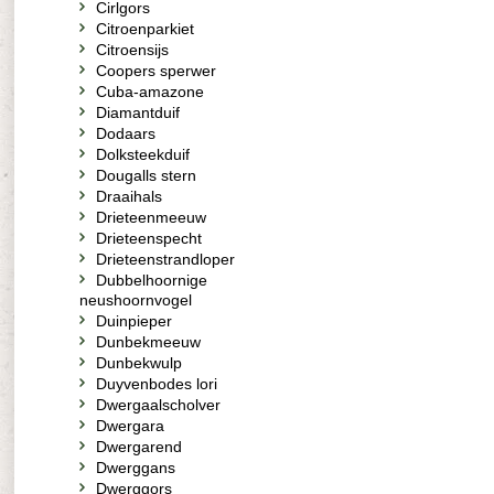
Cirlgors
Citroenparkiet
Citroensijs
Coopers sperwer
Cuba-amazone
Diamantduif
Dodaars
Dolksteekduif
Dougalls stern
Draaihals
Drieteenmeeuw
Drieteenspecht
Drieteenstrandloper
Dubbelhoornige
neushoornvogel
Duinpieper
Dunbekmeeuw
Dunbekwulp
Duyvenbodes lori
Dwergaalscholver
Dwergara
Dwergarend
Dwerggans
Dwerggors