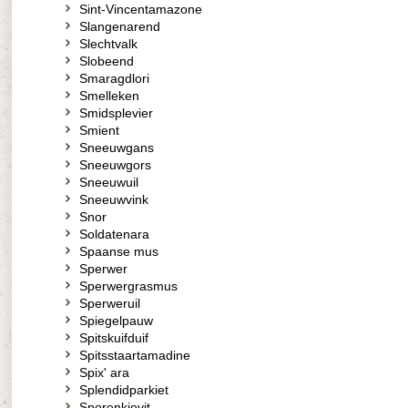
Sint-Vincentamazone
Slangenarend
Slechtvalk
Slobeend
Smaragdlori
Smelleken
Smidsplevier
Smient
Sneeuwgans
Sneeuwgors
Sneeuwuil
Sneeuwvink
Snor
Soldatenara
Spaanse mus
Sperwer
Sperwergrasmus
Sperweruil
Spiegelpauw
Spitskuifduif
Spitsstaartamadine
Spix' ara
Splendidparkiet
Sporenkievit