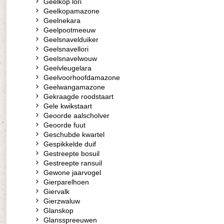
Geelkop lori
Geelkopamazone
Geelnekara
Geelpootmeeuw
Geelsnavelduiker
Geelsnavellori
Geelsnavelwouw
Geelvleugelara
Geelvoorhoofdamazone
Geelwangamazone
Gekraagde roodstaart
Gele kwikstaart
Geoorde aalscholver
Geoorde fuut
Geschubde kwartel
Gespikkelde duif
Gestreepte bosuil
Gestreepte ransuil
Gewone jaarvogel
Gierparelhoen
Giervalk
Gierzwaluw
Glanskop
Glansspreeuwen