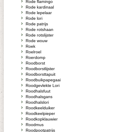
Rode flamingo
Rode kardinaal
Rode lepelaar
Rode lori
Rode patrijs
Rode rotshaan
Rode rotslijster
Rode wouw
Roek
Roelroel
Roerdomp
Roodborst
Roodborstlijster
Roodborsttapuit
Roodbuikpapegaai
Roodgevlekte Lori
Roodhalsfuut
Roodhalsgans
Roodhalslori
Roodkeelduiker
Roodkeelpieper
Roodkopklauwier
Roodmus
Roodpootpatrijs