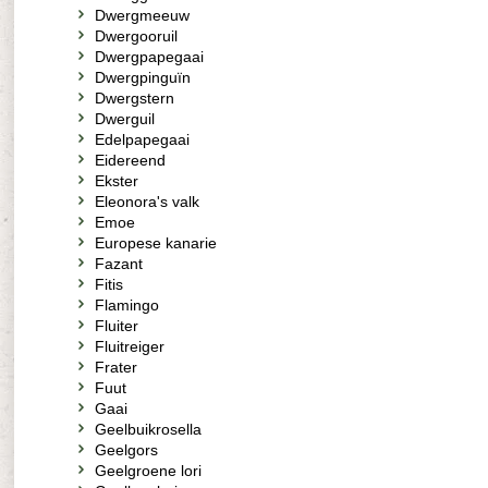
Dwergmeeuw
Dwergooruil
Dwergpapegaai
Dwergpinguïn
Dwergstern
Dwerguil
Edelpapegaai
Eidereend
Ekster
Eleonora's valk
Emoe
Europese kanarie
Fazant
Fitis
Flamingo
Fluiter
Fluitreiger
Frater
Fuut
Gaai
Geelbuikrosella
Geelgors
Geelgroene lori