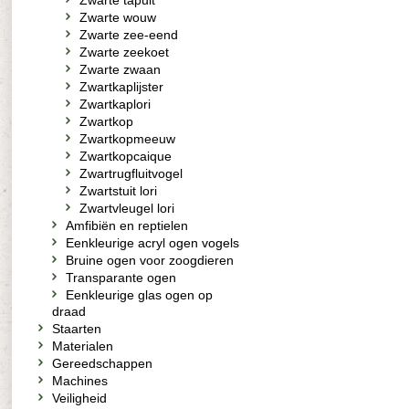
Zwarte tapuit
Zwarte wouw
Zwarte zee-eend
Zwarte zeekoet
Zwarte zwaan
Zwartkaplijster
Zwartkaplori
Zwartkop
Zwartkopmeeuw
Zwartkopcaique
Zwartrugfluitvogel
Zwartstuit lori
Zwartvleugel lori
Amfibiën en reptielen
Eenkleurige acryl ogen vogels
Bruine ogen voor zoogdieren
Transparante ogen
Eenkleurige glas ogen op
draad
Staarten
Materialen
Gereedschappen
Machines
Veiligheid