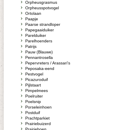
Orpheusgrasmus
Orpheusspotvogel
Ortolaan
Paapje
Paarse strandloper
Papegaaiduiker
Parelduiker
Parelhoenders
Patrijs
Pauw (Blauwe)
Pennantrosella
Pepervreters / Arassari's
Peposaka-eend
Pestvogel
Picazuroduif
Pijlstaart
Pimpelmees
Poelruiter
Poelsnip
Porseleinhoen
Postduif
Prachtparkiet
Prairiebuizerd
Prairiehoen