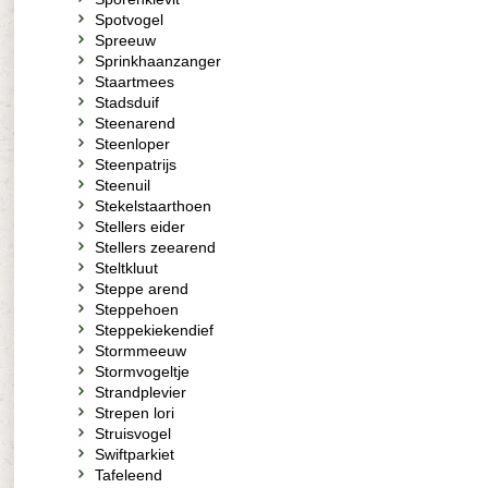
Spotvogel
Spreeuw
Sprinkhaanzanger
Staartmees
Stadsduif
Steenarend
Steenloper
Steenpatrijs
Steenuil
Stekelstaarthoen
Stellers eider
Stellers zeearend
Steltkluut
Steppe arend
Steppehoen
Steppekiekendief
Stormmeeuw
Stormvogeltje
Strandplevier
Strepen lori
Struisvogel
Swiftparkiet
Tafeleend