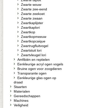
Zwarte tapuit
Zwarte wouw
Zwarte zee-eend
Zwarte zeekoet
Zwarte zwaan
Zwartkaplijster
Zwartkaplori
Zwartkop
Zwartkopmeeuw
Zwartkopcaique
Zwartrugfluitvogel
Zwartstuit lori
Zwartvleugel lori
Amfibiën en reptielen
Eenkleurige acryl ogen vogels
Bruine ogen voor zoogdieren
Transparante ogen
Eenkleurige glas ogen op
draad
Staarten
Materialen
Gereedschappen
Machines
Veiligheid