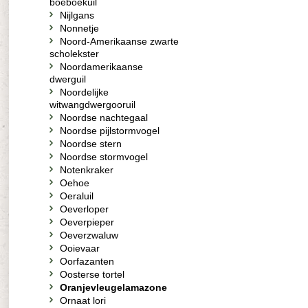
boeboekuil
Nijlgans
Nonnetje
Noord-Amerikaanse zwarte
scholekster
Noordamerikaanse
dwerguil
Noordelijke
witwangdwergooruil
Noordse nachtegaal
Noordse pijlstormvogel
Noordse stern
Noordse stormvogel
Notenkraker
Oehoe
Oeraluil
Oeverloper
Oeverpieper
Oeverzwaluw
Ooievaar
Oorfazanten
Oosterse tortel
Oranjevleugelamazone
Ornaat lori