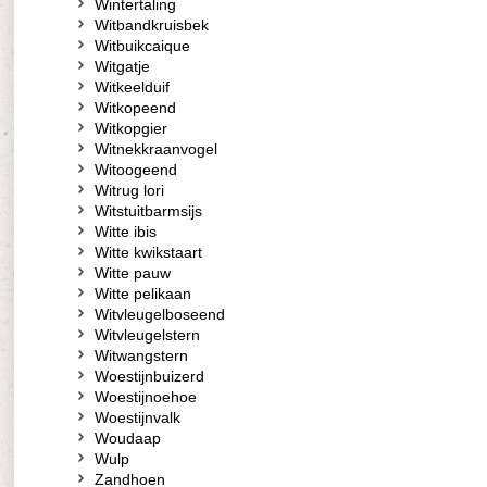
Wintertaling
Witbandkruisbek
Witbuikcaique
Witgatje
Witkeelduif
Witkopeend
Witkopgier
Witnekkraanvogel
Witoogeend
Witrug lori
Witstuitbarmsijs
Witte ibis
Witte kwikstaart
Witte pauw
Witte pelikaan
Witvleugelboseend
Witvleugelstern
Witwangstern
Woestijnbuizerd
Woestijnoehoe
Woestijnvalk
Woudaap
Wulp
Zandhoen