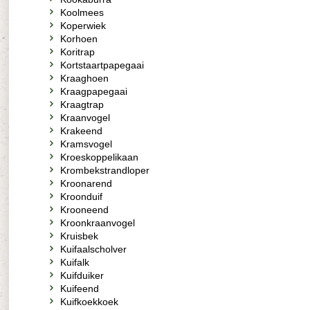
Koolmees
Koperwiek
Korhoen
Koritrap
Kortstaartpapegaai
Kraaghoen
Kraagpapegaai
Kraagtrap
Kraanvogel
Krakeend
Kramsvogel
Kroeskoppelikaan
Krombekstrandloper
Kroonarend
Kroonduif
Krooneend
Kroonkraanvogel
Kruisbek
Kuifaalscholver
Kuifalk
Kuifduiker
Kuifeend
Kuifkoekkoek