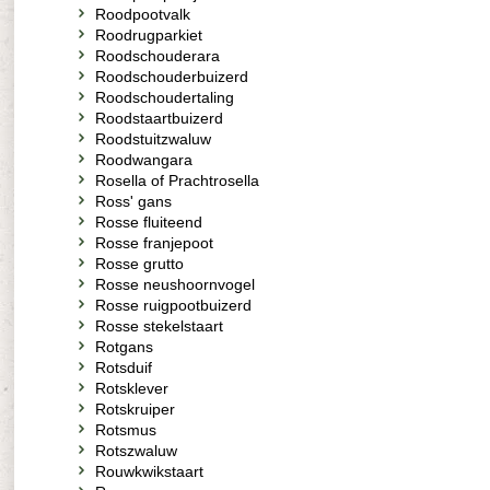
Roodpootvalk
Roodrugparkiet
Roodschouderara
Roodschouderbuizerd
Roodschoudertaling
Roodstaartbuizerd
Roodstuitzwaluw
Roodwangara
Rosella of Prachtrosella
Ross' gans
Rosse fluiteend
Rosse franjepoot
Rosse grutto
Rosse neushoornvogel
Rosse ruigpootbuizerd
Rosse stekelstaart
Rotgans
Rotsduif
Rotsklever
Rotskruiper
Rotsmus
Rotszwaluw
Rouwkwikstaart