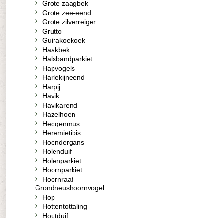
Grote zaagbek
Grote zee-eend
Grote zilverreiger
Grutto
Guirakoekoek
Haakbek
Halsbandparkiet
Hapvogels
Harlekijneend
Harpij
Havik
Havikarend
Hazelhoen
Heggenmus
Heremietibis
Hoendergans
Holenduif
Holenparkiet
Hoornparkiet
Hoornraaf
Grondneushoornvogel
Hop
Hottentottaling
Houtduif