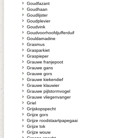
Goudfazant
Goudhaan
Goudlijster
Goudplevier
Goudvink
Goudvoorhoofdjufferduif
Gouldamadine
Grasmus
Grasparkiet
Graspieper
Grauwe franjepoot
Grauwe gans
Grauwe gors
Grauwe kiekendief
Grauwe klauwier
Grauwe pijlstormvogel
Grauwe vliegenvanger
Griel
Grijskopspecht
Grijze gors
Grijze roodstaartpapegaai
Grijze tok
Grijze wouw