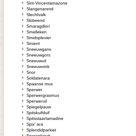
Sint-Vincentamazone
Slangenarend
Slechtvalk
Slobeend
Smaragdlori
Smelleken
Smidsplevier
Smient
Sneeuwgans
Sneeuwgors
Sneeuwuil
Sneeuwvink
Snor
Soldatenara
Spaanse mus
Sperwer
Sperwergrasmus
Sperweruil
Spiegelpauw
Spitskuifduif
Spitsstaartamadine
Spix' ara
Splendidparkiet
Sporenkievit