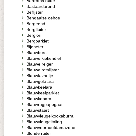
Bartrams ruiter
Bastaardarend
Beflijster
Bengaalse oehoe
Bergeend
Bergfluiter
Berglori
Bergparkiet
Bijeneter
Blauwborst
Blauwe kiekendief
Blauwe reiger
Blauwe rotslijster
Blauwfazantje
Blauwgele ara
Blauwkeelara
Blauwkeelparkiet
Blauwkopara
Blauwrugpapegaai
Blauwstaart
Blauwvleugelkookaburra
Blauwvleugeltaling
Blauwvoorhoofdamazone
Blonde ruiter