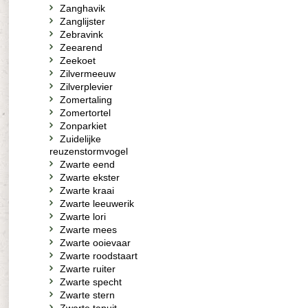
Zanghavik
Zanglijster
Zebravink
Zeearend
Zeekoet
Zilvermeeuw
Zilverplevier
Zomertaling
Zomertortel
Zonparkiet
Zuidelijke
reuzenstormvogel
Zwarte eend
Zwarte ekster
Zwarte kraai
Zwarte leeuwerik
Zwarte lori
Zwarte mees
Zwarte ooievaar
Zwarte roodstaart
Zwarte ruiter
Zwarte specht
Zwarte stern