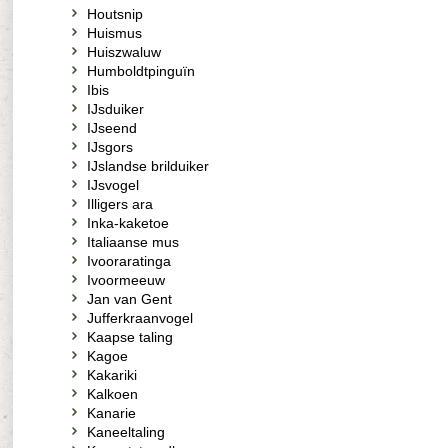
Houtsnip
Huismus
Huiszwaluw
Humboldtpinguïn
Ibis
IJsduiker
IJseend
IJsgors
IJslandse brilduiker
IJsvogel
Illigers ara
Inka-kaketoe
Italiaanse mus
Ivooraratinga
Ivoormeeuw
Jan van Gent
Jufferkraanvogel
Kaapse taling
Kagoe
Kakariki
Kalkoen
Kanarie
Kaneeltaling