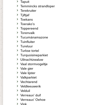
Tapuit
Temmincks strandloper
Terekruiter
Tjiftjaf
Toekans
Toerako's
Toppereend
Torenvalk
Tucumánamazone
Tuinfluiter
Tureluur
Turkse tortel
Turquoisineparkiet
Uilnachtzwaluw
Vaal stormvogeltje
Vale gier
Vale lijster
Valkparkiet
Vechtarend
Veldleeuwerik
Velduil
Verreaux' duif
Verreaux' Oehoe
Vink