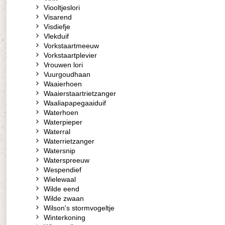
Viooltjeslori
Visarend
Visdiefje
Vlekduif
Vorkstaartmeeuw
Vorkstaartplevier
Vrouwen lori
Vuurgoudhaan
Waaierhoen
Waaierstaartrietzanger
Waaliapapegaaiduif
Waterhoen
Waterpieper
Waterral
Waterrietzanger
Watersnip
Waterspreeuw
Wespendief
Wielewaal
Wilde eend
Wilde zwaan
Wilson's stormvogeltje
Winterkoning