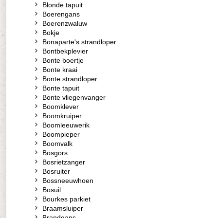
Blonde tapuit
Boerengans
Boerenzwaluw
Bokje
Bonaparte's strandloper
Bontbekplevier
Bonte boertje
Bonte kraai
Bonte strandloper
Bonte tapuit
Bonte vliegenvanger
Boomklever
Boomkruiper
Boomleeuwerik
Boompieper
Boomvalk
Bosgors
Bosrietzanger
Bosruiter
Bossneeuwhoen
Bosuil
Bourkes parkiet
Braamsluiper
Brandgans