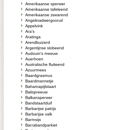
Amerikaanse sperwer
Amerikaanse tafeleend
Amerikaanse zeearend
Angelinadwergooruil
Appelvink
Ara's
Aratinga
Arendbuizerd
Argentijnse slobeend
Audouin's meeuw
Auerhoen
Australische fluiteend
Azuurmees
Baardgrasmus
Baardmannetje
Bahamapijlstaart
Balispreeuw
Balkansperwer
Bandstaartduif
Barbarijse patrijs
Barbarijse valk
Barmsijs
Barrabandparkiet