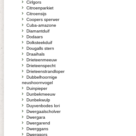
Cirlgors
Citroenparkiet
Citroensijs
Coopers sperwer
Cuba-amazone
Diamantduif
Dodaars
Dolksteekduif
Dougalls stern
Draaihals
Drieteenmeeuw
Drieteenspecht
Drieteenstrandloper
Dubbelhoornige
neushoornvogel
Duinpieper
Dunbekmeeuw
Dunbekwulp
Duyvenbodes lori
Dwergaalscholver
Dwergara
Dwergarend
Dwerggans
Dwerggors