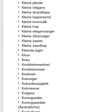
Kleine plevier
Kleine rietgans
Kleine strandloper
Kleine toppereend
Kleine torenvalk
Kleine trap
Kleine vliegenvanger
Kleine zilverreiger
Kleine zwaan
Kleine zwartkop
Kleinste jager
Kluut
Kneu
Knobbelmeerkoet
Knobbelzwaan
Koekoek
Koereiger
Kokardezaagbek
Kokmeeuw
Kolgans
Koningseider
Koningsparkiet
(Australische)
Kookaburra