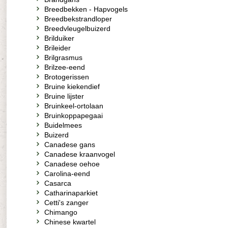
Breedbekken - Hapvogels
Breedbekstrandloper
Breedvleugelbuizerd
Brilduiker
Brileider
Brilgrasmus
Brilzee-eend
Brotogerissen
Bruine kiekendief
Bruine lijster
Bruinkeel-ortolaan
Bruinkoppapegaai
Buidelmees
Buizerd
Canadese gans
Canadese kraanvogel
Canadese oehoe
Carolina-eend
Casarca
Catharinaparkiet
Cetti's zanger
Chimango
Chinese kwartel