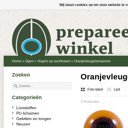
Wij slaan cookies op om onze website te v
Home
»
Ogen
»
Vogels op soortnaam
»
Oranjevleugelamazone
Zoeken
Oranjevleu
Foto-tabel
Lijst
Categorieën
1 Producten
Looistoffen
PU lichamen
Gebitten en tongen
Neuzen