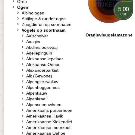
Oren
Ogen
5,00
Albino ogen
eur
Antilope & runder ogen
Zoogdieren op soortnaam
Vogels op soortnaam
Oranjevleugelamazone
Aalscholver
Aasgier
Abdims ooievaar
Adeliepinguïn
Afrikaanse lepelaar
Afrikaanse Oehoe
Alexanderparkiet
Alk (Gewone)
Alpengierzwaluw
Alpenheggenmus
Alpenkauw
Alpenkraai
Alpensneeuwhoen
Amerikaans purperhoen
Amerikaanse Havik
Amerikaanse Kiekendief
Amerikaanse meerkoet
Amerikaanse Oehoe