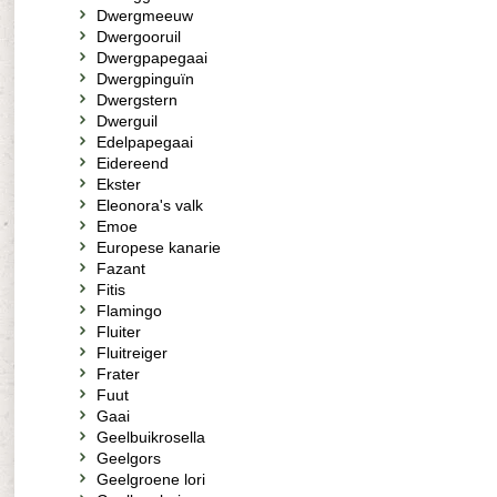
Dwergmeeuw
Dwergooruil
Dwergpapegaai
Dwergpinguïn
Dwergstern
Dwerguil
Edelpapegaai
Eidereend
Ekster
Eleonora's valk
Emoe
Europese kanarie
Fazant
Fitis
Flamingo
Fluiter
Fluitreiger
Frater
Fuut
Gaai
Geelbuikrosella
Geelgors
Geelgroene lori