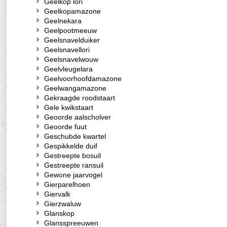
Geelkop lori
Geelkopamazone
Geelnekara
Geelpootmeeuw
Geelsnavelduiker
Geelsnavellori
Geelsnavelwouw
Geelvleugelara
Geelvoorhoofdamazone
Geelwangamazone
Gekraagde roodstaart
Gele kwikstaart
Geoorde aalscholver
Geoorde fuut
Geschubde kwartel
Gespikkelde duif
Gestreepte bosuil
Gestreepte ransuil
Gewone jaarvogel
Gierparelhoen
Giervalk
Gierzwaluw
Glanskop
Glansspreeuwen