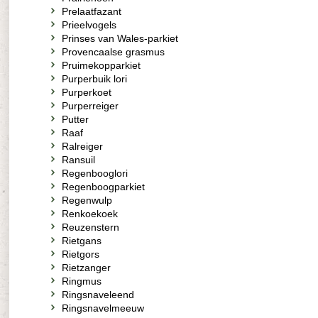
Prelaatfazant
Prieelvogels
Prinses van Wales-parkiet
Provencaalse grasmus
Pruimekopparkiet
Purperbuik lori
Purperkoet
Purperreiger
Putter
Raaf
Ralreiger
Ransuil
Regenbooglori
Regenboogparkiet
Regenwulp
Renkoekoek
Reuzenstern
Rietgans
Rietgors
Rietzanger
Ringmus
Ringsnaveleend
Ringsnavelmeeuw