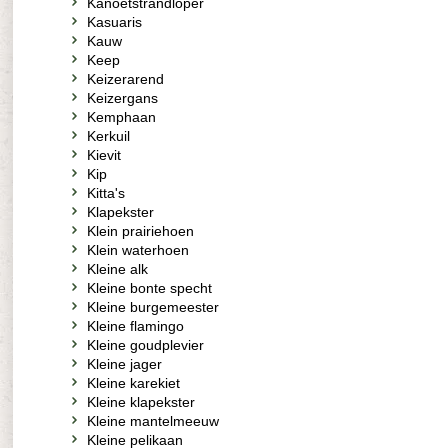
Kanoetstrandloper
Kasuaris
Kauw
Keep
Keizerarend
Keizergans
Kemphaan
Kerkuil
Kievit
Kip
Kitta's
Klapekster
Klein prairiehoen
Klein waterhoen
Kleine alk
Kleine bonte specht
Kleine burgemeester
Kleine flamingo
Kleine goudplevier
Kleine jager
Kleine karekiet
Kleine klapekster
Kleine mantelmeeuw
Kleine pelikaan