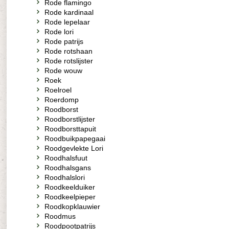
Rode flamingo
Rode kardinaal
Rode lepelaar
Rode lori
Rode patrijs
Rode rotshaan
Rode rotslijster
Rode wouw
Roek
Roelroel
Roerdomp
Roodborst
Roodborstlijster
Roodborsttapuit
Roodbuikpapegaai
Roodgevlekte Lori
Roodhalsfuut
Roodhalsgans
Roodhalslori
Roodkeelduiker
Roodkeelpieper
Roodkopklauwier
Roodmus
Roodpootpatrijs