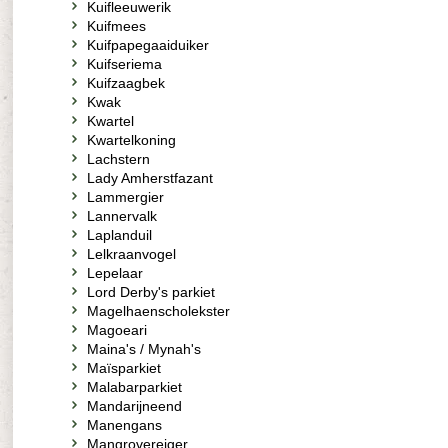
Kuifleeuwerik
Kuifmees
Kuifpapegaaiduiker
Kuifseriema
Kuifzaagbek
Kwak
Kwartel
Kwartelkoning
Lachstern
Lady Amherstfazant
Lammergier
Lannervalk
Laplanduil
Lelkraanvogel
Lepelaar
Lord Derby's parkiet
Magelhaenscholekster
Magoeari
Maina's / Mynah's
Maïsparkiet
Malabarparkiet
Mandarijneend
Manengans
Mangrovereiger