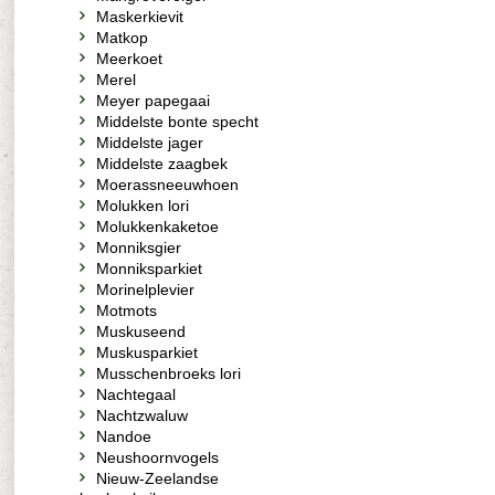
Maskerkievit
Matkop
Meerkoet
Merel
Meyer papegaai
Middelste bonte specht
Middelste jager
Middelste zaagbek
Moerassneeuwhoen
Molukken lori
Molukkenkaketoe
Monniksgier
Monniksparkiet
Morinelplevier
Motmots
Muskuseend
Muskusparkiet
Musschenbroeks lori
Nachtegaal
Nachtzwaluw
Nandoe
Neushoornvogels
Nieuw-Zeelandse