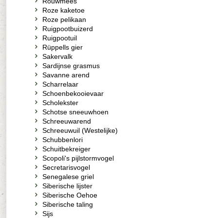
Rouwmees
Roze kaketoe
Roze pelikaan
Ruigpootbuizerd
Ruigpootuil
Rüppells gier
Sakervalk
Sardijnse grasmus
Savanne arend
Scharrelaar
Schoenbekooievaar
Scholekster
Schotse sneeuwhoen
Schreeuwarend
Schreeuwuil (Westelijke)
Schubbenlori
Schuitbekreiger
Scopoli's pijlstormvogel
Secretarisvogel
Senegalese griel
Siberische lijster
Siberische Oehoe
Siberische taling
Sijs