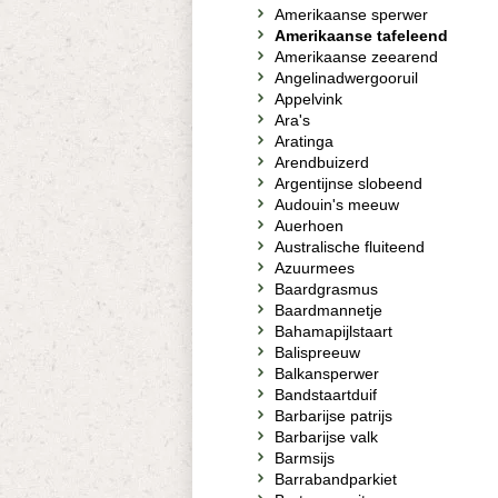
Amerikaanse sperwer
Amerikaanse tafeleend
Amerikaanse zeearend
Angelinadwergooruil
Appelvink
Ara's
Aratinga
Arendbuizerd
Argentijnse slobeend
Audouin's meeuw
Auerhoen
Australische fluiteend
Azuurmees
Baardgrasmus
Baardmannetje
Bahamapijlstaart
Balispreeuw
Balkansperwer
Bandstaartduif
Barbarijse patrijs
Barbarijse valk
Barmsijs
Barrabandparkiet