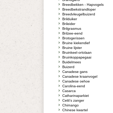
Breedbekken - Hapvogels
Breedbekstrandloper
Breedvleugelbuizerd
Brilduiker
Brileider
Brilgrasmus
Brilzee-eend
Brotogerissen
Bruine kiekendief
Bruine lijster
Bruinkeel-ortolaan
Bruinkoppapegaai
Buidelmees
Buizerd
Canadese gans
Canadese kraanvogel
Canadese oehoe
Carolina-eend
Casarca
Catharinaparkiet
Cetti's zanger
Chimango
Chinese kwartel