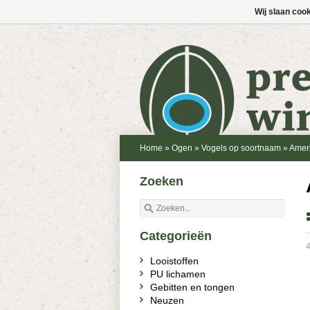
Wij slaan coo
Home
»
Ogen
»
Vogels op soortnaam
»
Ameri
Zoeken
Categorieën
4
Looistoffen
PU lichamen
Gebitten en tongen
Neuzen