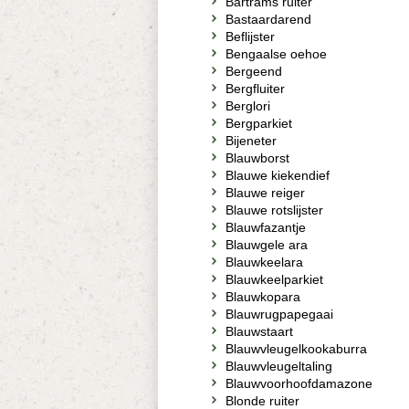
Bartrams ruiter
Bastaardarend
Beflijster
Bengaalse oehoe
Bergeend
Bergfluiter
Berglori
Bergparkiet
Bijeneter
Blauwborst
Blauwe kiekendief
Blauwe reiger
Blauwe rotslijster
Blauwfazantje
Blauwgele ara
Blauwkeelara
Blauwkeelparkiet
Blauwkopara
Blauwrugpapegaai
Blauwstaart
Blauwvleugelkookaburra
Blauwvleugeltaling
Blauwvoorhoofdamazone
Blonde ruiter