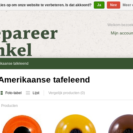
kies op om onze website te verbeteren. Is dat akkoord?
Ja
Nee
Meer 
Welkom bezoeke
Mijn accoun
kaanse tafeleend
Amerikaanse tafeleend
Foto-tabel
Lijst
Vergelijk producten (0)
 Producten