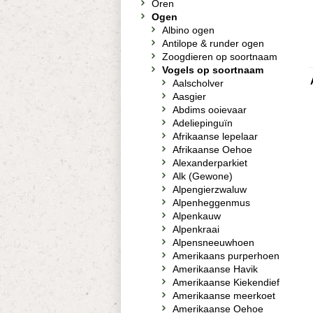
Oren
Ogen
Albino ogen
Antilope & runder ogen
Zoogdieren op soortnaam
Vogels op soortnaam
Aalscholver
Aasgier
Abdims ooievaar
Adeliepinguïn
Afrikaanse lepelaar
Afrikaanse Oehoe
Alexanderparkiet
Alk (Gewone)
Alpengierzwaluw
Alpenheggenmus
Alpenkauw
Alpenkraai
Alpensneeuwhoen
Amerikaans purperhoen
Amerikaanse Havik
Amerikaanse Kiekendief
Amerikaanse meerkoet
Amerikaanse Oehoe