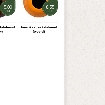
5,00
8,55
eur
eur
tafeleend
Amerikaanse tafeleend
w)
(woerd)