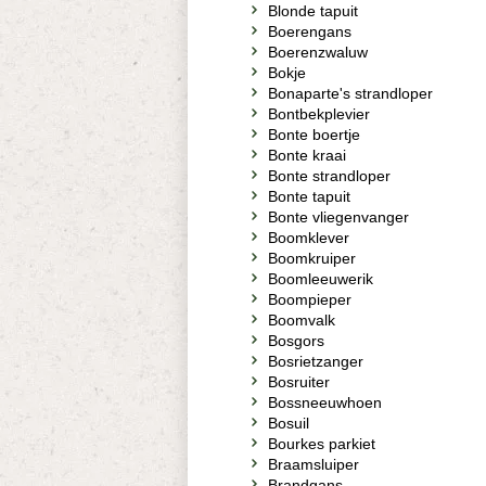
Blonde tapuit
Boerengans
Boerenzwaluw
Bokje
Bonaparte's strandloper
Bontbekplevier
Bonte boertje
Bonte kraai
Bonte strandloper
Bonte tapuit
Bonte vliegenvanger
Boomklever
Boomkruiper
Boomleeuwerik
Boompieper
Boomvalk
Bosgors
Bosrietzanger
Bosruiter
Bossneeuwhoen
Bosuil
Bourkes parkiet
Braamsluiper
Brandgans