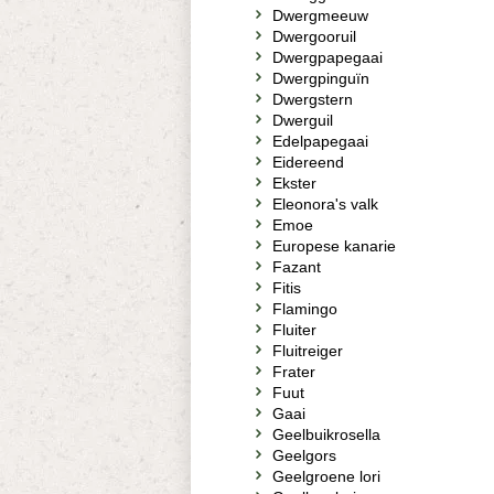
Dwergmeeuw
Dwergooruil
Dwergpapegaai
Dwergpinguïn
Dwergstern
Dwerguil
Edelpapegaai
Eidereend
Ekster
Eleonora's valk
Emoe
Europese kanarie
Fazant
Fitis
Flamingo
Fluiter
Fluitreiger
Frater
Fuut
Gaai
Geelbuikrosella
Geelgors
Geelgroene lori