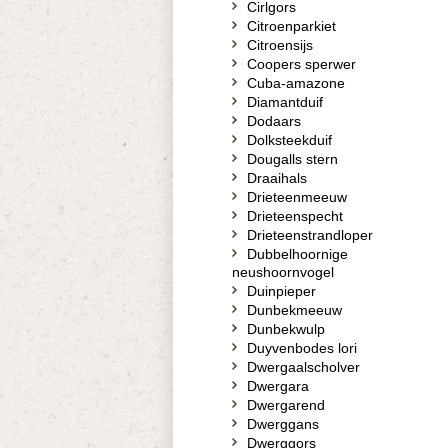
Cirlgors
Citroenparkiet
Citroensijs
Coopers sperwer
Cuba-amazone
Diamantduif
Dodaars
Dolksteekduif
Dougalls stern
Draaihals
Drieteenmeeuw
Drieteenspecht
Drieteenstrandloper
Dubbelhoornige
neushoornvogel
Duinpieper
Dunbekmeeuw
Dunbekwulp
Duyvenbodes lori
Dwergaalscholver
Dwergara
Dwergarend
Dwerggans
Dwerggors