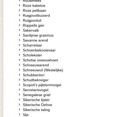
Rouwmees
Roze kaketoe
Roze pelikaan
Ruigpootbuizerd
Ruigpootuil
Rüppells gier
Sakervalk
Sardijnse grasmus
Savanne arend
Scharrelaar
Schoenbekooievaar
Scholekster
Schotse sneeuwhoen
Schreeuwarend
Schreeuwuil (Westelijke)
Schubbenlori
Schuitbekreiger
Scopoli's pijlstormvogel
Secretarisvogel
Senegalese griel
Siberische lijster
Siberische Oehoe
Siberische taling
Sijs