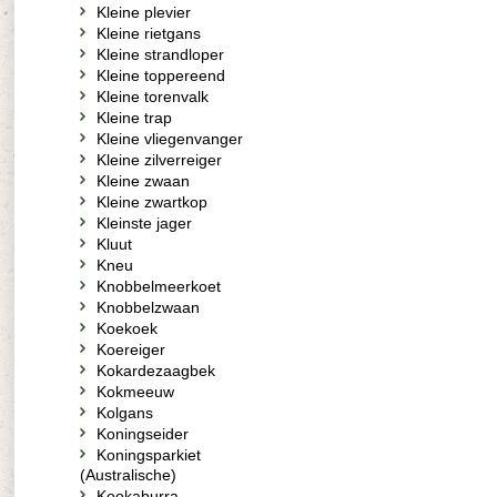
Kleine plevier
Kleine rietgans
Kleine strandloper
Kleine toppereend
Kleine torenvalk
Kleine trap
Kleine vliegenvanger
Kleine zilverreiger
Kleine zwaan
Kleine zwartkop
Kleinste jager
Kluut
Kneu
Knobbelmeerkoet
Knobbelzwaan
Koekoek
Koereiger
Kokardezaagbek
Kokmeeuw
Kolgans
Koningseider
Koningsparkiet
(Australische)
Kookaburra