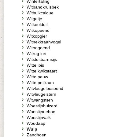
Wintertaling
Witbandkruisbek
Witbuikcaique
Witgatje
Witkeelduif
Witkopeend
Witkopgier
Witnekkraanvogel
Witoogeend
Witrug lori
Witstuitbarmsijs
Witte ibis
Witte kwikstaart
Witte pauw
Witte pelikaan
Witvleugelboseend
Witvleugelstern
Witwangstern
Woestijnbuizerd
Woestijnoehoe
Woestijnvalk
Woudaap
Wulp
Zandhoen