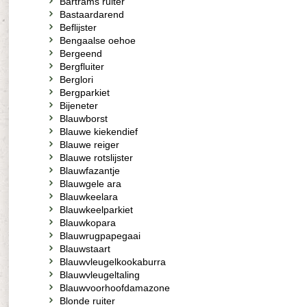
Bartrams ruiter
Bastaardarend
Beflijster
Bengaalse oehoe
Bergeend
Bergfluiter
Berglori
Bergparkiet
Bijeneter
Blauwborst
Blauwe kiekendief
Blauwe reiger
Blauwe rotslijster
Blauwfazantje
Blauwgele ara
Blauwkeelara
Blauwkeelparkiet
Blauwkopara
Blauwrugpapegaai
Blauwstaart
Blauwvleugelkookaburra
Blauwvleugeltaling
Blauwvoorhoofdamazone
Blonde ruiter