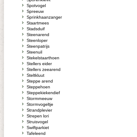
Spotvogel
Spreeuw
Sprinkhaanzanger
Staartmees
Stadsduif
Steenarend
Steenloper
Steenpatrijs
Steenuil
Stekelstaarthoen
Stellers eider
Stellers zeearend
Steltkluut
Steppe arend
Steppehoen
Steppekiekendief
Stormmeeuw
Stormvogeltje
Strandplevier
Strepen lori
Struisvogel
Swiftparkiet
Tafeleend