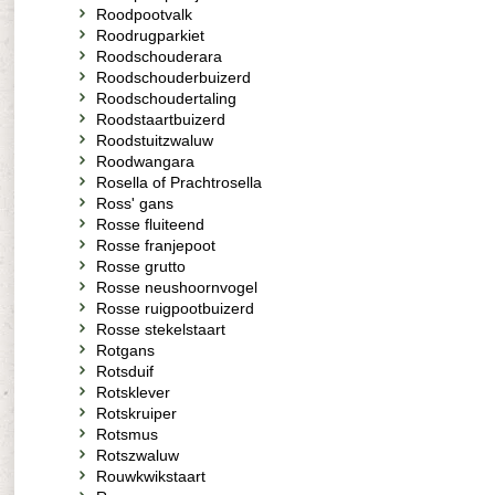
Roodpootvalk
Roodrugparkiet
Roodschouderara
Roodschouderbuizerd
Roodschoudertaling
Roodstaartbuizerd
Roodstuitzwaluw
Roodwangara
Rosella of Prachtrosella
Ross' gans
Rosse fluiteend
Rosse franjepoot
Rosse grutto
Rosse neushoornvogel
Rosse ruigpootbuizerd
Rosse stekelstaart
Rotgans
Rotsduif
Rotsklever
Rotskruiper
Rotsmus
Rotszwaluw
Rouwkwikstaart