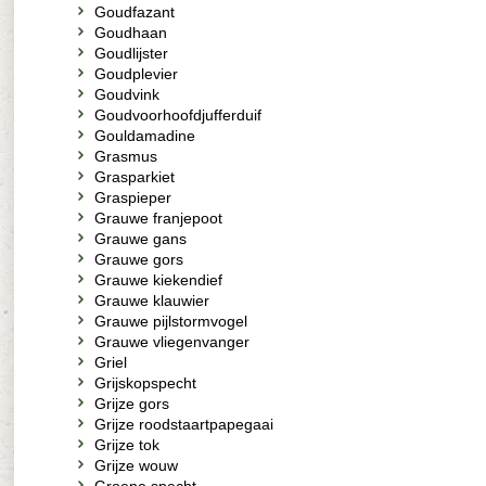
Goudfazant
Goudhaan
Goudlijster
Goudplevier
Goudvink
Goudvoorhoofdjufferduif
Gouldamadine
Grasmus
Grasparkiet
Graspieper
Grauwe franjepoot
Grauwe gans
Grauwe gors
Grauwe kiekendief
Grauwe klauwier
Grauwe pijlstormvogel
Grauwe vliegenvanger
Griel
Grijskopspecht
Grijze gors
Grijze roodstaartpapegaai
Grijze tok
Grijze wouw