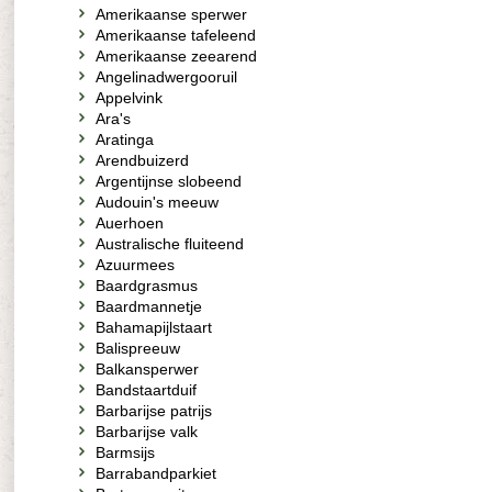
Amerikaanse sperwer
Amerikaanse tafeleend
Amerikaanse zeearend
Angelinadwergooruil
Appelvink
Ara's
Aratinga
Arendbuizerd
Argentijnse slobeend
Audouin's meeuw
Auerhoen
Australische fluiteend
Azuurmees
Baardgrasmus
Baardmannetje
Bahamapijlstaart
Balispreeuw
Balkansperwer
Bandstaartduif
Barbarijse patrijs
Barbarijse valk
Barmsijs
Barrabandparkiet