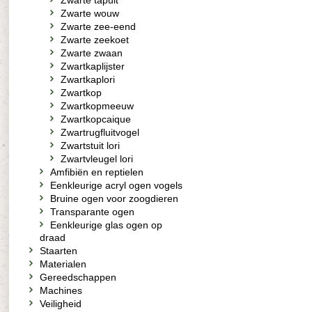
Zwarte tapuit
Zwarte wouw
Zwarte zee-eend
Zwarte zeekoet
Zwarte zwaan
Zwartkaplijster
Zwartkaplori
Zwartkop
Zwartkopmeeuw
Zwartkopcaique
Zwartrugfluitvogel
Zwartstuit lori
Zwartvleugel lori
Amfibiën en reptielen
Eenkleurige acryl ogen vogels
Bruine ogen voor zoogdieren
Transparante ogen
Eenkleurige glas ogen op
draad
Staarten
Materialen
Gereedschappen
Machines
Veiligheid