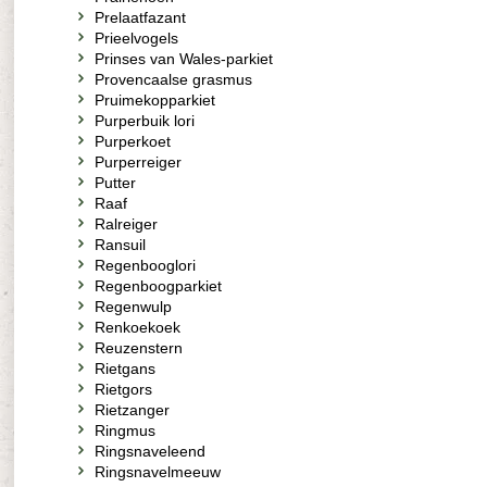
Prelaatfazant
Prieelvogels
Prinses van Wales-parkiet
Provencaalse grasmus
Pruimekopparkiet
Purperbuik lori
Purperkoet
Purperreiger
Putter
Raaf
Ralreiger
Ransuil
Regenbooglori
Regenboogparkiet
Regenwulp
Renkoekoek
Reuzenstern
Rietgans
Rietgors
Rietzanger
Ringmus
Ringsnaveleend
Ringsnavelmeeuw