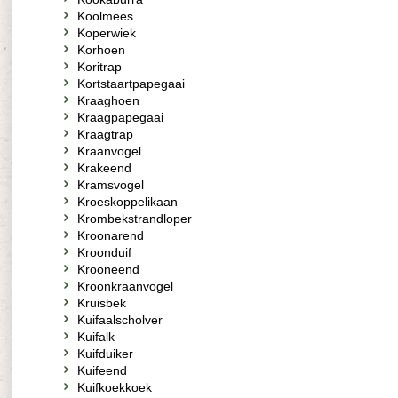
Koolmees
Koperwiek
Korhoen
Koritrap
Kortstaartpapegaai
Kraaghoen
Kraagpapegaai
Kraagtrap
Kraanvogel
Krakeend
Kramsvogel
Kroeskoppelikaan
Krombekstrandloper
Kroonarend
Kroonduif
Krooneend
Kroonkraanvogel
Kruisbek
Kuifaalscholver
Kuifalk
Kuifduiker
Kuifeend
Kuifkoekkoek