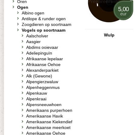
Oren
Ogen
5,00
Albino ogen
eur
Antilope & runder ogen
Zoogdieren op soortnaam
Vogels op soortnaam
Wulp
Aalscholver
Aasgier
Abdims ooievaar
Adeliepinguïn
Afrikaanse lepelaar
Afrikaanse Oehoe
Alexanderparkiet
Alk (Gewone)
Alpengierzwaluw
Alpenheggenmus
Alpenkauw
Alpenkraai
Alpensneeuwhoen
Amerikaans purperhoen
Amerikaanse Havik
Amerikaanse Kiekendief
Amerikaanse meerkoet
Amerikaanse Oehoe