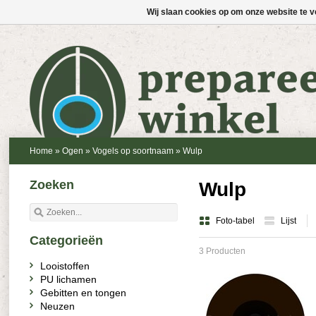
Wij slaan cookies op om onze website te v
Home
»
Ogen
»
Vogels op soortnaam
»
Wulp
Zoeken
Wulp
Foto-tabel
Lijst
Categorieën
3 Producten
Looistoffen
PU lichamen
Gebitten en tongen
Neuzen