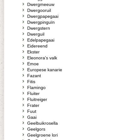
Dwergmeeuw
Dwergooruil
Dwergpapegaai
Dwergpinguïn
Dwergstern
Dwerguil
Edelpapegaai
Eidereend
Ekster
Eleonora's valk
Emoe
Europese kanarie
Fazant
Fitis
Flamingo
Fluiter
Fluitreiger
Frater
Fuut
Gaai
Geelbuikrosella
Geelgors
Geelgroene lori