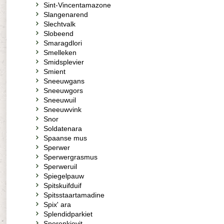
Sint-Vincentamazone
Slangenarend
Slechtvalk
Slobeend
Smaragdlori
Smelleken
Smidsplevier
Smient
Sneeuwgans
Sneeuwgors
Sneeuwuil
Sneeuwvink
Snor
Soldatenara
Spaanse mus
Sperwer
Sperwergrasmus
Sperweruil
Spiegelpauw
Spitskuifduif
Spitsstaartamadine
Spix' ara
Splendidparkiet
Sporenkievit