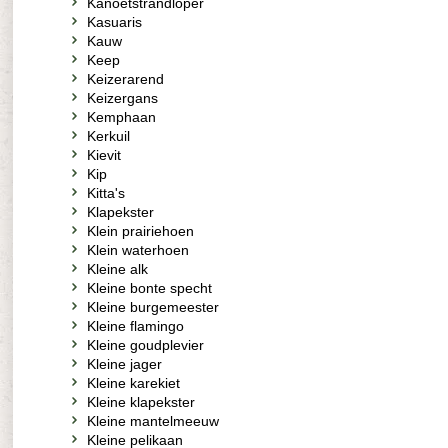
Kanoetstrandloper
Kasuaris
Kauw
Keep
Keizerarend
Keizergans
Kemphaan
Kerkuil
Kievit
Kip
Kitta's
Klapekster
Klein prairiehoen
Klein waterhoen
Kleine alk
Kleine bonte specht
Kleine burgemeester
Kleine flamingo
Kleine goudplevier
Kleine jager
Kleine karekiet
Kleine klapekster
Kleine mantelmeeuw
Kleine pelikaan