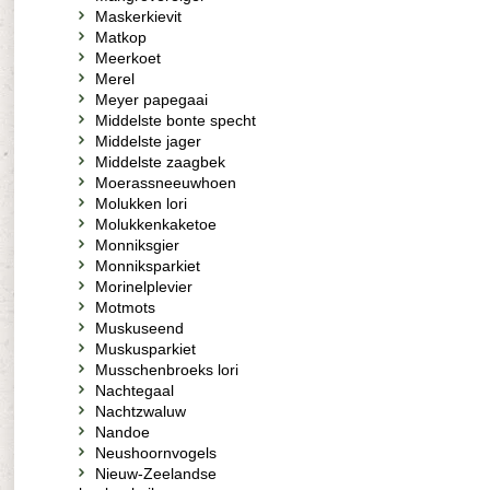
Maskerkievit
Matkop
Meerkoet
Merel
Meyer papegaai
Middelste bonte specht
Middelste jager
Middelste zaagbek
Moerassneeuwhoen
Molukken lori
Molukkenkaketoe
Monniksgier
Monniksparkiet
Morinelplevier
Motmots
Muskuseend
Muskusparkiet
Musschenbroeks lori
Nachtegaal
Nachtzwaluw
Nandoe
Neushoornvogels
Nieuw-Zeelandse