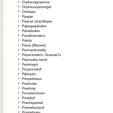
Orpheusgrasmus
Orpheusspotvogel
Ortolaan
Paapje
Paarse strandloper
Papegaaiduiker
Parelduiker
Parelhoenders
Patrijs
Pauw (Blauwe)
Pennantrosella
Pepervreters / Arassari's
Peposaka-eend
Pestvogel
Picazuroduif
Pijlstaart
Pimpelmees
Poelruiter
Poelsnip
Porseleinhoen
Postduif
Prachtparkiet
Prairiebuizerd
Prairiehoen