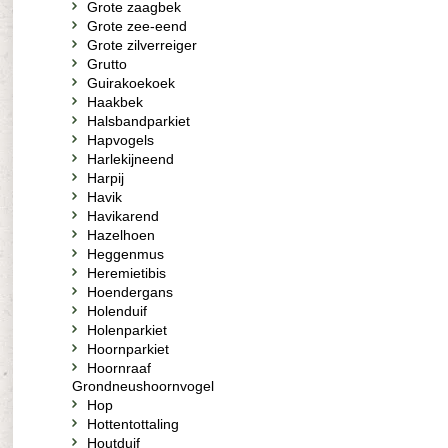
Grote zaagbek
Grote zee-eend
Grote zilverreiger
Grutto
Guirakoekoek
Haakbek
Halsbandparkiet
Hapvogels
Harlekijneend
Harpij
Havik
Havikarend
Hazelhoen
Heggenmus
Heremietibis
Hoendergans
Holenduif
Holenparkiet
Hoornparkiet
Hoornraaf
Grondneushoornvogel
Hop
Hottentottaling
Houtduif