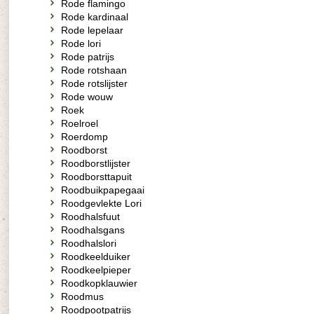
Rode flamingo
Rode kardinaal
Rode lepelaar
Rode lori
Rode patrijs
Rode rotshaan
Rode rotslijster
Rode wouw
Roek
Roelroel
Roerdomp
Roodborst
Roodborstlijster
Roodborsttapuit
Roodbuikpapegaai
Roodgevlekte Lori
Roodhalsfuut
Roodhalsgans
Roodhalslori
Roodkeelduiker
Roodkeelpieper
Roodkopklauwier
Roodmus
Roodpootpatrijs