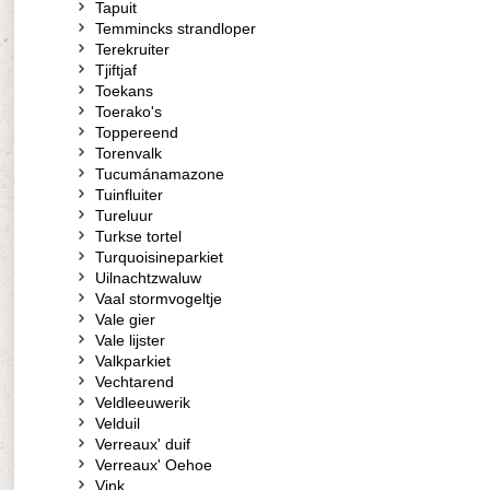
Tapuit
Temmincks strandloper
Terekruiter
Tjiftjaf
Toekans
Toerako's
Toppereend
Torenvalk
Tucumánamazone
Tuinfluiter
Tureluur
Turkse tortel
Turquoisineparkiet
Uilnachtzwaluw
Vaal stormvogeltje
Vale gier
Vale lijster
Valkparkiet
Vechtarend
Veldleeuwerik
Velduil
Verreaux' duif
Verreaux' Oehoe
Vink