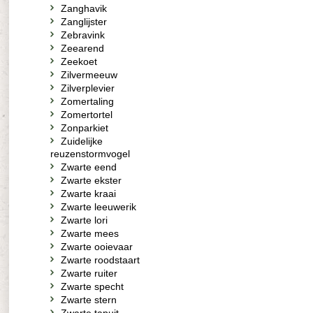
Zanghavik
Zanglijster
Zebravink
Zeearend
Zeekoet
Zilvermeeuw
Zilverplevier
Zomertaling
Zomertortel
Zonparkiet
Zuidelijke
reuzenstormvogel
Zwarte eend
Zwarte ekster
Zwarte kraai
Zwarte leeuwerik
Zwarte lori
Zwarte mees
Zwarte ooievaar
Zwarte roodstaart
Zwarte ruiter
Zwarte specht
Zwarte stern