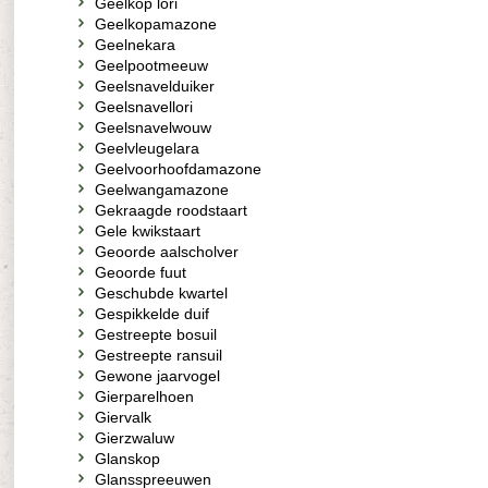
Geelkop lori
Geelkopamazone
Geelnekara
Geelpootmeeuw
Geelsnavelduiker
Geelsnavellori
Geelsnavelwouw
Geelvleugelara
Geelvoorhoofdamazone
Geelwangamazone
Gekraagde roodstaart
Gele kwikstaart
Geoorde aalscholver
Geoorde fuut
Geschubde kwartel
Gespikkelde duif
Gestreepte bosuil
Gestreepte ransuil
Gewone jaarvogel
Gierparelhoen
Giervalk
Gierzwaluw
Glanskop
Glansspreeuwen