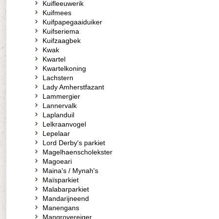
Kuifleeuwerik
Kuifmees
Kuifpapegaaiduiker
Kuifseriema
Kuifzaagbek
Kwak
Kwartel
Kwartelkoning
Lachstern
Lady Amherstfazant
Lammergier
Lannervalk
Laplanduil
Lelkraanvogel
Lepelaar
Lord Derby's parkiet
Magelhaenscholekster
Magoeari
Maina's / Mynah's
Maïsparkiet
Malabarparkiet
Mandarijneend
Manengans
Mangrovereiger