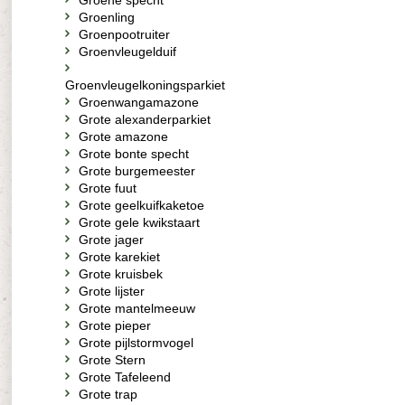
Groene specht
Groenling
Groenpootruiter
Groenvleugelduif
Groenvleugelkoningsparkiet
Groenwangamazone
Grote alexanderparkiet
Grote amazone
Grote bonte specht
Grote burgemeester
Grote fuut
Grote geelkuifkaketoe
Grote gele kwikstaart
Grote jager
Grote karekiet
Grote kruisbek
Grote lijster
Grote mantelmeeuw
Grote pieper
Grote pijlstormvogel
Grote Stern
Grote Tafeleend
Grote trap