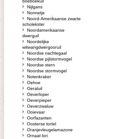
boeboekuil
Nijlgans
Nonnetje
Noord-Amerikaanse zwarte
scholekster
Noordamerikaanse
dwerguil
Noordelijke
witwangdwergooruil
Noordse nachtegaal
Noordse pijlstormvogel
Noordse stern
Noordse stormvogel
Notenkraker
Oehoe
Oeraluil
Oeverloper
Oeverpieper
Oeverzwaluw
Ooievaar
Oorfazanten
Oosterse tortel
Oranjevleugelamazone
Ornaat lori