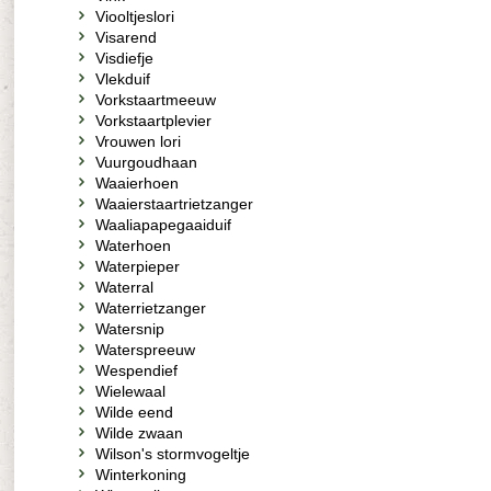
Viooltjeslori
Visarend
Visdiefje
Vlekduif
Vorkstaartmeeuw
Vorkstaartplevier
Vrouwen lori
Vuurgoudhaan
Waaierhoen
Waaierstaartrietzanger
Waaliapapegaaiduif
Waterhoen
Waterpieper
Waterral
Waterrietzanger
Watersnip
Waterspreeuw
Wespendief
Wielewaal
Wilde eend
Wilde zwaan
Wilson's stormvogeltje
Winterkoning