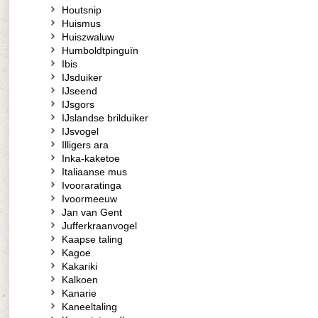
Houtsnip
Huismus
Huiszwaluw
Humboldtpinguïn
Ibis
IJsduiker
IJseend
IJsgors
IJslandse brilduiker
IJsvogel
Illigers ara
Inka-kaketoe
Italiaanse mus
Ivooraratinga
Ivoormeeuw
Jan van Gent
Jufferkraanvogel
Kaapse taling
Kagoe
Kakariki
Kalkoen
Kanarie
Kaneeltaling