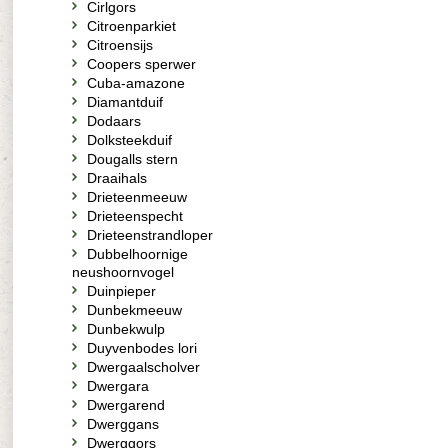
Cirlgors
Citroenparkiet
Citroensijs
Coopers sperwer
Cuba-amazone
Diamantduif
Dodaars
Dolksteekduif
Dougalls stern
Draaihals
Drieteenmeeuw
Drieteenspecht
Drieteenstrandloper
Dubbelhoornige
neushoornvogel
Duinpieper
Dunbekmeeuw
Dunbekwulp
Duyvenbodes lori
Dwergaalscholver
Dwergara
Dwergarend
Dwerggans
Dwerggors