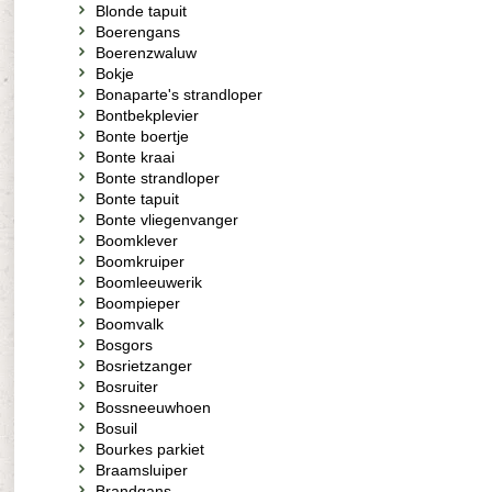
Blonde tapuit
Boerengans
Boerenzwaluw
Bokje
Bonaparte's strandloper
Bontbekplevier
Bonte boertje
Bonte kraai
Bonte strandloper
Bonte tapuit
Bonte vliegenvanger
Boomklever
Boomkruiper
Boomleeuwerik
Boompieper
Boomvalk
Bosgors
Bosrietzanger
Bosruiter
Bossneeuwhoen
Bosuil
Bourkes parkiet
Braamsluiper
Brandgans