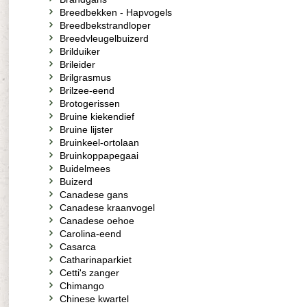
Breedbekken - Hapvogels
Breedbekstrandloper
Breedvleugelbuizerd
Brilduiker
Brileider
Brilgrasmus
Brilzee-eend
Brotogerissen
Bruine kiekendief
Bruine lijster
Bruinkeel-ortolaan
Bruinkoppapegaai
Buidelmees
Buizerd
Canadese gans
Canadese kraanvogel
Canadese oehoe
Carolina-eend
Casarca
Catharinaparkiet
Cetti's zanger
Chimango
Chinese kwartel