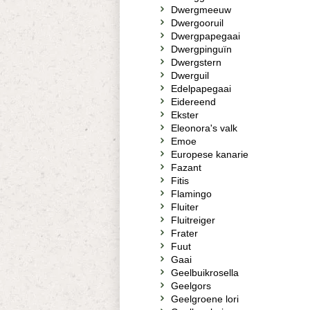
Dwergmeeuw
Dwergooruil
Dwergpapegaai
Dwergpinguïn
Dwergstern
Dwerguil
Edelpapegaai
Eidereend
Ekster
Eleonora's valk
Emoe
Europese kanarie
Fazant
Fitis
Flamingo
Fluiter
Fluitreiger
Frater
Fuut
Gaai
Geelbuikrosella
Geelgors
Geelgroene lori