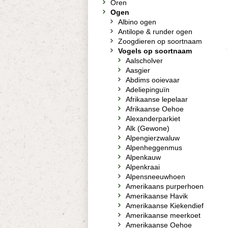
Oren
Ogen
Albino ogen
Antilope & runder ogen
Zoogdieren op soortnaam
Vogels op soortnaam
Aalscholver
Aasgier
Abdims ooievaar
Adeliepinguïn
Afrikaanse lepelaar
Afrikaanse Oehoe
Alexanderparkiet
Alk (Gewone)
Alpengierzwaluw
Alpenheggenmus
Alpenkauw
Alpenkraai
Alpensneeuwhoen
Amerikaans purperhoen
Amerikaanse Havik
Amerikaanse Kiekendief
Amerikaanse meerkoet
Amerikaanse Oehoe