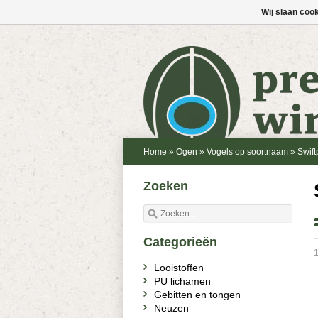
Wij slaan coo
Home
»
Ogen
»
Vogels op soortnaam
»
Swift
Zoeken
Categorieën
1
Looistoffen
PU lichamen
Gebitten en tongen
Neuzen