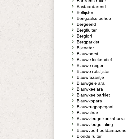
Bartrams ruiter
Bastaardarend
Beflijster
Bengaalse oehoe
Bergeend
Bergfluiter
Berglori
Bergparkiet
Bijeneter
Blauwborst
Blauwe kiekendief
Blauwe reiger
Blauwe rotslijster
Blauwfazantje
Blauwgele ara
Blauwkeelara
Blauwkeelparkiet
Blauwkopara
Blauwrugpapegaai
Blauwstaart
Blauwvleugelkookaburra
Blauwvleugeltaling
Blauwvoorhoofdamazone
Blonde ruiter