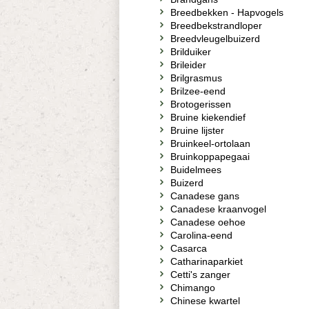
Breedbekken - Hapvogels
Breedbekstrandloper
Breedvleugelbuizerd
Brilduiker
Brileider
Brilgrasmus
Brilzee-eend
Brotogerissen
Bruine kiekendief
Bruine lijster
Bruinkeel-ortolaan
Bruinkoppapegaai
Buidelmees
Buizerd
Canadese gans
Canadese kraanvogel
Canadese oehoe
Carolina-eend
Casarca
Catharinaparkiet
Cetti's zanger
Chimango
Chinese kwartel