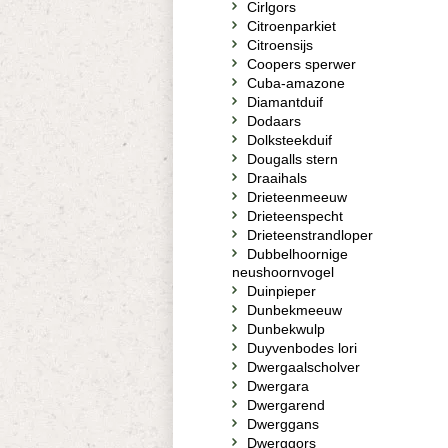
Cirlgors
Citroenparkiet
Citroensijs
Coopers sperwer
Cuba-amazone
Diamantduif
Dodaars
Dolksteekduif
Dougalls stern
Draaihals
Drieteenmeeuw
Drieteenspecht
Drieteenstrandloper
Dubbelhoornige
neushoornvogel
Duinpieper
Dunbekmeeuw
Dunbekwulp
Duyvenbodes lori
Dwergaalscholver
Dwergara
Dwergarend
Dwerggans
Dwerggors