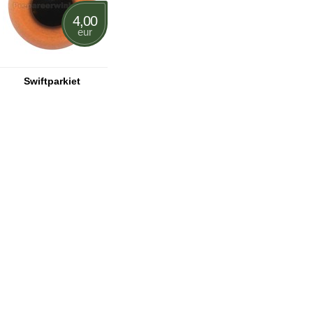
4,00
eur
Swiftparkiet