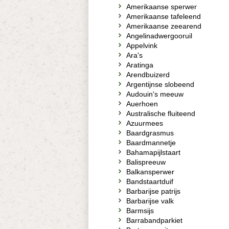
Amerikaanse sperwer
Amerikaanse tafeleend
Amerikaanse zeearend
Angelinadwergooruil
Appelvink
Ara's
Aratinga
Arendbuizerd
Argentijnse slobeend
Audouin's meeuw
Auerhoen
Australische fluiteend
Azuurmees
Baardgrasmus
Baardmannetje
Bahamapijlstaart
Balispreeuw
Balkansperwer
Bandstaartduif
Barbarijse patrijs
Barbarijse valk
Barmsijs
Barrabandparkiet