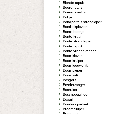
Blonde tapuit
Boerengans
Boerenzwaluw
Bokje
Bonaparte's strandloper
Bontbekplevier
Bonte boertje
Bonte kraai
Bonte strandloper
Bonte tapuit
Bonte vliegenvanger
Boomklever
Boomkruiper
Boomleeuwerik
Boompieper
Boomvalk
Bosgors
Bosrietzanger
Bosruiter
Bossneeuwhoen
Bosuil
Bourkes parkiet
Braamsluiper
Brandgans