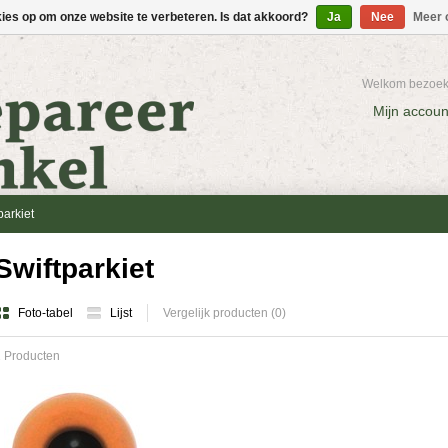
kies op om onze website te verbeteren. Is dat akkoord?
Ja
Nee
Meer 
Welkom bezoeke
Mijn accoun
parkiet
Swiftparkiet
Foto-tabel
Lijst
Vergelijk producten (0)
 Producten