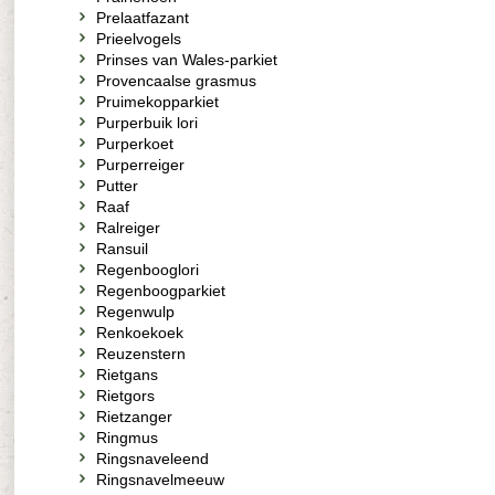
Prelaatfazant
Prieelvogels
Prinses van Wales-parkiet
Provencaalse grasmus
Pruimekopparkiet
Purperbuik lori
Purperkoet
Purperreiger
Putter
Raaf
Ralreiger
Ransuil
Regenbooglori
Regenboogparkiet
Regenwulp
Renkoekoek
Reuzenstern
Rietgans
Rietgors
Rietzanger
Ringmus
Ringsnaveleend
Ringsnavelmeeuw