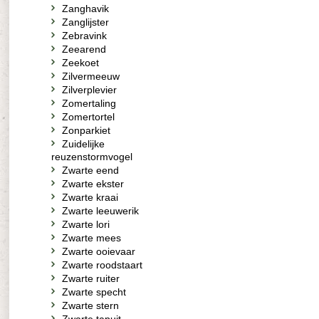
Zanghavik
Zanglijster
Zebravink
Zeearend
Zeekoet
Zilvermeeuw
Zilverplevier
Zomertaling
Zomertortel
Zonparkiet
Zuidelijke
reuzenstormvogel
Zwarte eend
Zwarte ekster
Zwarte kraai
Zwarte leeuwerik
Zwarte lori
Zwarte mees
Zwarte ooievaar
Zwarte roodstaart
Zwarte ruiter
Zwarte specht
Zwarte stern