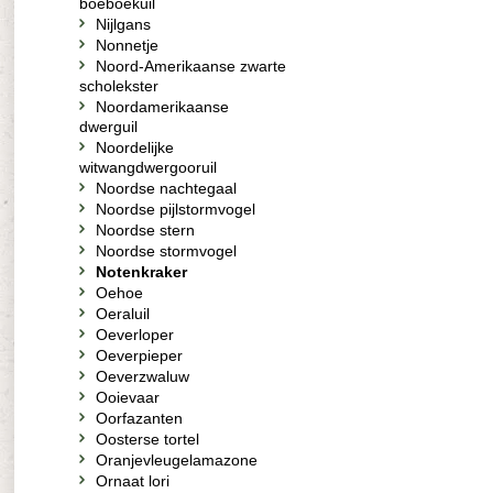
boeboekuil
Nijlgans
Nonnetje
Noord-Amerikaanse zwarte
scholekster
Noordamerikaanse
dwerguil
Noordelijke
witwangdwergooruil
Noordse nachtegaal
Noordse pijlstormvogel
Noordse stern
Noordse stormvogel
Notenkraker
Oehoe
Oeraluil
Oeverloper
Oeverpieper
Oeverzwaluw
Ooievaar
Oorfazanten
Oosterse tortel
Oranjevleugelamazone
Ornaat lori