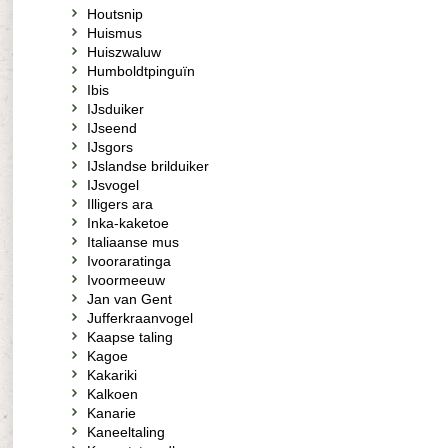
Houtsnip
Huismus
Huiszwaluw
Humboldtpinguïn
Ibis
IJsduiker
IJseend
IJsgors
IJslandse brilduiker
IJsvogel
Illigers ara
Inka-kaketoe
Italiaanse mus
Ivooraratinga
Ivoormeeuw
Jan van Gent
Jufferkraanvogel
Kaapse taling
Kagoe
Kakariki
Kalkoen
Kanarie
Kaneeltaling