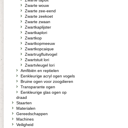
Zwarte tapuit
Zwarte wouw
Zwarte zee-eend
Zwarte zeekoet
Zwarte zwaan
Zwartkaplijster
Zwartkaplori
Zwartkop
Zwartkopmeeuw
Zwartkopcaique
Zwartrugfluitvogel
Zwartstuit lori
Zwartvleugel lori
Amfibiën en reptielen
Eenkleurige acryl ogen vogels
Bruine ogen voor zoogdieren
Transparante ogen
Eenkleurige glas ogen op
draad
Staarten
Materialen
Gereedschappen
Machines
Veiligheid