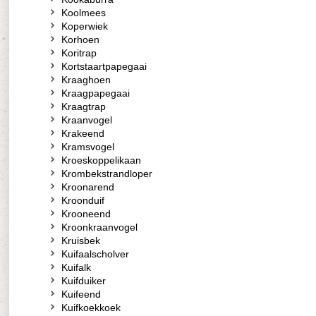
Koolmees
Koperwiek
Korhoen
Koritrap
Kortstaartpapegaai
Kraaghoen
Kraagpapegaai
Kraagtrap
Kraanvogel
Krakeend
Kramsvogel
Kroeskoppelikaan
Krombekstrandloper
Kroonarend
Kroonduif
Krooneend
Kroonkraanvogel
Kruisbek
Kuifaalscholver
Kuifalk
Kuifduiker
Kuifeend
Kuifkoekkoek