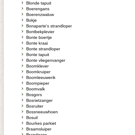
Blonde tapuit
Boerengans
Boerenzwaluw
Bokje
Bonaparte's strandloper
Bontbekplevier
Bonte boertje
Bonte kraai
Bonte strandloper
Bonte tapuit
Bonte vliegenvanger
Boomklever
Boomkruiper
Boomleeuwerik
Boompieper
Boomvalk
Bosgors
Bosrietzanger
Bosruiter
Bossneeuwhoen
Bosuil
Bourkes parkiet
Braamsluiper
Brandgans