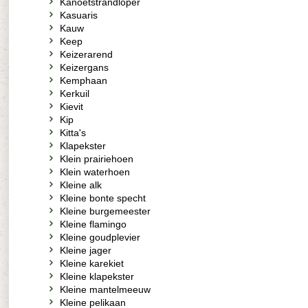
Kanoetstrandloper
Kasuaris
Kauw
Keep
Keizerarend
Keizergans
Kemphaan
Kerkuil
Kievit
Kip
Kitta's
Klapekster
Klein prairiehoen
Klein waterhoen
Kleine alk
Kleine bonte specht
Kleine burgemeester
Kleine flamingo
Kleine goudplevier
Kleine jager
Kleine karekiet
Kleine klapekster
Kleine mantelmeeuw
Kleine pelikaan