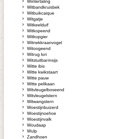
Wintertaling
Witbandkruisbek
Witbuikcaique
Witgatje
Witkeelduif
Witkopeend
Witkopgier
Witnekkraanvogel
Witoogeend
Witrug lori
Witstuitbarmsijs
Witte ibis
Witte kwikstaart
Witte pauw
Witte pelikaan
Witvleugelboseend
Witvleugelstern
Witwangstern
Woestijnbuizerd
Woestijnoehoe
Woestijnvalk
Woudaap
Wulp
Zandhoen