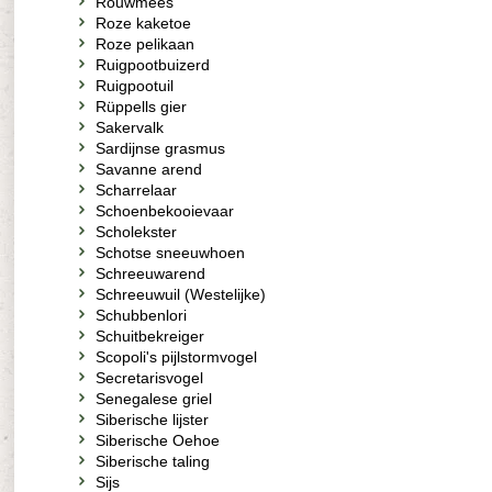
Rouwmees
Roze kaketoe
Roze pelikaan
Ruigpootbuizerd
Ruigpootuil
Rüppells gier
Sakervalk
Sardijnse grasmus
Savanne arend
Scharrelaar
Schoenbekooievaar
Scholekster
Schotse sneeuwhoen
Schreeuwarend
Schreeuwuil (Westelijke)
Schubbenlori
Schuitbekreiger
Scopoli's pijlstormvogel
Secretarisvogel
Senegalese griel
Siberische lijster
Siberische Oehoe
Siberische taling
Sijs