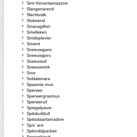
Sint-Vincentamazone
Slangenarend
Slechtvalk
Slobeend
Smaragdlori
Smelleken
Smidsplevier
Smient
Sneeuwgans
Sneeuwgors
Sneeuwuil
Sneeuwvink
Snor
Soldatenara
Spaanse mus
Sperwer
Sperwergrasmus
Sperweruil
Spiegelpauw
Spitskuifduif
Spitsstaartamadine
Spix' ara
Splendidparkiet
Sporenkievit