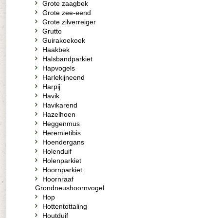
Grote zaagbek
Grote zee-eend
Grote zilverreiger
Grutto
Guirakoekoek
Haakbek
Halsbandparkiet
Hapvogels
Harlekijneend
Harpij
Havik
Havikarend
Hazelhoen
Heggenmus
Heremietibis
Hoendergans
Holenduif
Holenparkiet
Hoornparkiet
Hoornraaf
Grondneushoornvogel
Hop
Hottentottaling
Houtduif