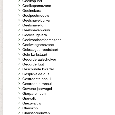
Geelkop lori
Geelkopamazone
Geelnekara
Geelpootmeeuw
Geelsnavelduiker
Geelsnavellori
Geelsnavelwouw
Geelvleugelara
Geelvoorhoofdamazone
Geelwangamazone
Gekraagde roodstaart
Gele kwikstaart
Geoorde aalscholver
Geoorde fuut
Geschubde kwartel
Gespikkelde duif
Gestreepte bosuil
Gestreepte ransuil
Gewone jaarvogel
Gierparelhoen
Giervalk
Gierzwaluw
Glanskop
Glansspreeuwen