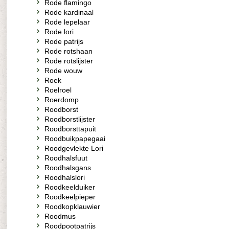
Rode flamingo
Rode kardinaal
Rode lepelaar
Rode lori
Rode patrijs
Rode rotshaan
Rode rotslijster
Rode wouw
Roek
Roelroel
Roerdomp
Roodborst
Roodborstlijster
Roodborsttapuit
Roodbuikpapegaai
Roodgevlekte Lori
Roodhalsfuut
Roodhalsgans
Roodhalslori
Roodkeelduiker
Roodkeelpieper
Roodkopklauwier
Roodmus
Roodpootpatrijs