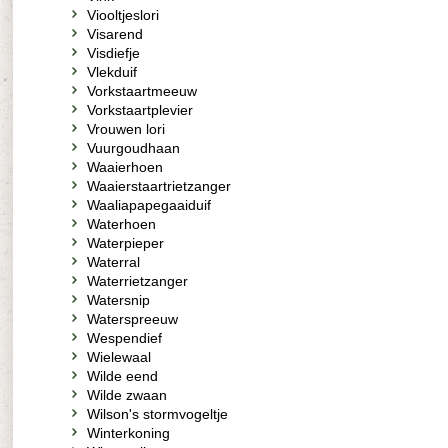
Viooltjeslori
Visarend
Visdiefje
Vlekduif
Vorkstaartmeeuw
Vorkstaartplevier
Vrouwen lori
Vuurgoudhaan
Waaierhoen
Waaierstaartrietzanger
Waaliapapegaaiduif
Waterhoen
Waterpieper
Waterral
Waterrietzanger
Watersnip
Waterspreeuw
Wespendief
Wielewaal
Wilde eend
Wilde zwaan
Wilson's stormvogeltje
Winterkoning