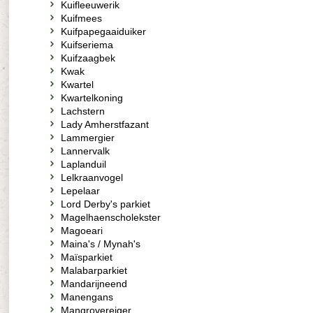
Kuifleeuwerik
Kuifmees
Kuifpapegaaiduiker
Kuifseriema
Kuifzaagbek
Kwak
Kwartel
Kwartelkoning
Lachstern
Lady Amherstfazant
Lammergier
Lannervalk
Laplanduil
Lelkraanvogel
Lepelaar
Lord Derby's parkiet
Magelhaenscholekster
Magoeari
Maina's / Mynah's
Maïsparkiet
Malabarparkiet
Mandarijneend
Manengans
Mangrovereiger