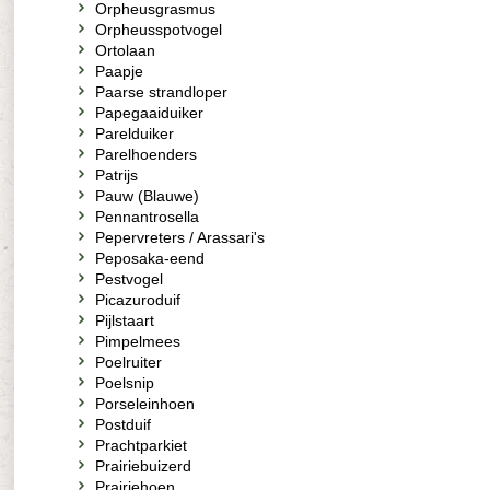
Orpheusgrasmus
Orpheusspotvogel
Ortolaan
Paapje
Paarse strandloper
Papegaaiduiker
Parelduiker
Parelhoenders
Patrijs
Pauw (Blauwe)
Pennantrosella
Pepervreters / Arassari's
Peposaka-eend
Pestvogel
Picazuroduif
Pijlstaart
Pimpelmees
Poelruiter
Poelsnip
Porseleinhoen
Postduif
Prachtparkiet
Prairiebuizerd
Prairiehoen