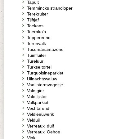
Tapuit
Temmincks strandloper
Terekruiter
Tjiftjaf
Toekans
Toerako's
Toppereend
Torenvalk
Tucumánamazone
Tuinfluiter
Tureluur
Turkse tortel
Turquoisineparkiet
Uilnachtzwaluw
Vaal stormvogeltje
Vale gier
Vale lijster
Valkparkiet
Vechtarend
Veldleeuwerik
Velduil
Verreaux' duif
Verreaux' Oehoe
Vink