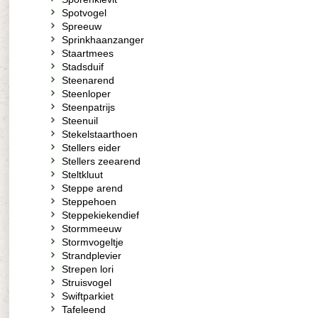
Spotvogel
Spreeuw
Sprinkhaanzanger
Staartmees
Stadsduif
Steenarend
Steenloper
Steenpatrijs
Steenuil
Stekelstaarthoen
Stellers eider
Stellers zeearend
Steltkluut
Steppe arend
Steppehoen
Steppekiekendief
Stormmeeuw
Stormvogeltje
Strandplevier
Strepen lori
Struisvogel
Swiftparkiet
Tafeleend