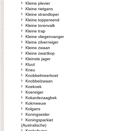
Kleine plevier
Kleine rietgans
Kleine strandloper
Kleine toppereend
Kleine torenvalk
Kleine trap
Kleine vliegenvanger
Kleine zilverreiger
Kleine zwaan
Kleine zwartkop
Kleinste jager
Kluut
Kneu
Knobbelmeerkoet
Knobbelzwaan
Koekoek
Koereiger
Kokardezaagbek
Kokmeeuw
Kolgans
Koningseider
Koningsparkiet
(Australische)
Kookaburra