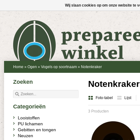
Wij slaan cookies op om onze website te v
Home
»
Ogen
»
Vogels op soortnaam
»
Notenkraker
Zoeken
Notenkraker
Foto-tabel
Lijst
Categorieën
3 Producten
Looistoffen
PU lichamen
Gebitten en tongen
Neuzen