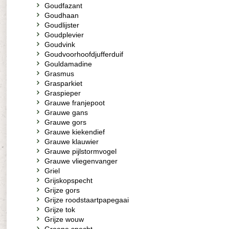
Goudfazant
Goudhaan
Goudlijster
Goudplevier
Goudvink
Goudvoorhoofdjufferduif
Gouldamadine
Grasmus
Grasparkiet
Graspieper
Grauwe franjepoot
Grauwe gans
Grauwe gors
Grauwe kiekendief
Grauwe klauwier
Grauwe pijlstormvogel
Grauwe vliegenvanger
Griel
Grijskopspecht
Grijze gors
Grijze roodstaartpapegaai
Grijze tok
Grijze wouw