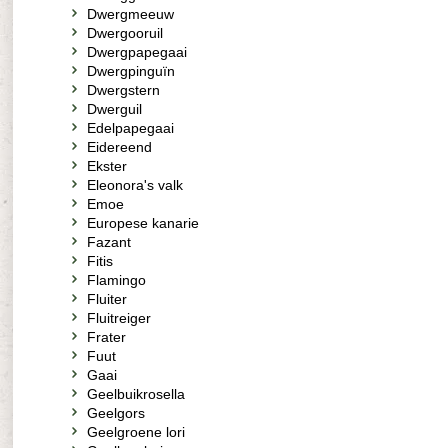
Dwergmeeuw
Dwergooruil
Dwergpapegaai
Dwergpinguïn
Dwergstern
Dwerguil
Edelpapegaai
Eidereend
Ekster
Eleonora's valk
Emoe
Europese kanarie
Fazant
Fitis
Flamingo
Fluiter
Fluitreiger
Frater
Fuut
Gaai
Geelbuikrosella
Geelgors
Geelgroene lori