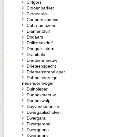
Cirlgors
Citroenparkiet
Citroensijs
Coopers sperwer
Cuba-amazone
Diamantduif
Dodaars
Dolksteekduif
Dougalls stern
Draaihals
Drieteenmeeuw
Drieteenspecht
Drieteenstrandloper
Dubbelhoornige
neushoornvogel
Duinpieper
Dunbekmeeuw
Dunbekwulp
Duyvenbodes lori
Dwergaalscholver
Dwergara
Dwergarend
Dwerggans
Dwerggors