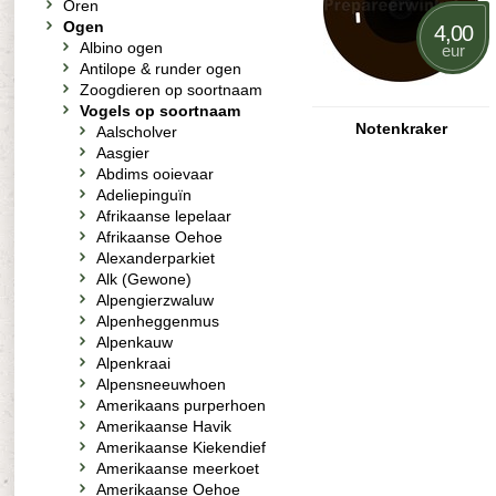
Oren
Ogen
4,00
Albino ogen
eur
Antilope & runder ogen
Zoogdieren op soortnaam
Vogels op soortnaam
Notenkraker
Aalscholver
Aasgier
Abdims ooievaar
Adeliepinguïn
Afrikaanse lepelaar
Afrikaanse Oehoe
Alexanderparkiet
Alk (Gewone)
Alpengierzwaluw
Alpenheggenmus
Alpenkauw
Alpenkraai
Alpensneeuwhoen
Amerikaans purperhoen
Amerikaanse Havik
Amerikaanse Kiekendief
Amerikaanse meerkoet
Amerikaanse Oehoe