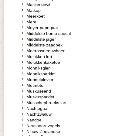
Maskerkievit
Matkop
Meerkoet
Merel
Meyer papegaai
Middelste bonte specht
Middelste jager
Middelste zaagbek
Moerassneeuwhoen
Molukken lori
Molukkenkaketoe
Monniksgier
Monniksparkiet
Morinelplevier
Motmots
Muskuseend
Muskusparkiet
Musschenbroeks lori
Nachtegaal
Nachtzwaluw
Nandoe
Neushoornvogels
Nieuw-Zeelandse