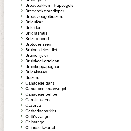
Breedbekken - Hapvogels
Breedbekstrandloper
Breedvleugelbuizerd
Brilduiker
Brileider
Brilgrasmus
Brilzee-eend
Brotogerissen
Bruine kiekendief
Bruine lijster
Bruinkeel-ortolaan
Bruinkoppapegaai
Buidelmees
Buizerd
Canadese gans
Canadese kraanvogel
Canadese oehoe
Carolina-eend
Casarca
Catharinaparkiet
Cetti's zanger
Chimango
Chinese kwartel