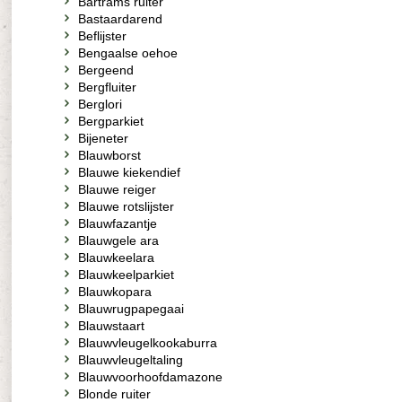
Bartrams ruiter
Bastaardarend
Beflijster
Bengaalse oehoe
Bergeend
Bergfluiter
Berglori
Bergparkiet
Bijeneter
Blauwborst
Blauwe kiekendief
Blauwe reiger
Blauwe rotslijster
Blauwfazantje
Blauwgele ara
Blauwkeelara
Blauwkeelparkiet
Blauwkopara
Blauwrugpapegaai
Blauwstaart
Blauwvleugelkookaburra
Blauwvleugeltaling
Blauwvoorhoofdamazone
Blonde ruiter