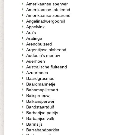
Amerikaanse sperwer
Amerikaanse tafeleend
Amerikaanse zeearend
Angelinadwergooruil
Appelvink
Ara's
Aratinga
Arendbuizerd
Argentijnse slobeend
Audouin's meeuw
Auerhoen
Australische fluiteend
Azuurmees
Baardgrasmus
Baardmannetje
Bahamapijlstaart
Balispreeuw
Balkansperwer
Bandstaartduif
Barbarijse patrijs
Barbarijse valk
Barmsijs
Barrabandparkiet