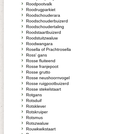
Roodpootvalk
Roodrugparkiet
Roodschouderara
Roodschouderbuizerd
Roodschoudertaling
Roodstaartbuizerd
Roodstuitzwaluw
Roodwangara
Rosella of Prachtrosella
Ross' gans
Rosse fluiteend
Rosse franjepoot
Rosse grutto
Rosse neushoornvogel
Rosse ruigpootbuizerd
Rosse stekelstaart
Rotgans
Rotsduif
Rotsklever
Rotskruiper
Rotsmus
Rotszwaluw
Rouwkwikstaart