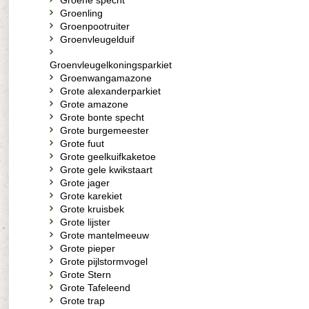
Groene specht
Groenling
Groenpootruiter
Groenvleugelduif
Groenvleugelkoningsparkiet
Groenwangamazone
Grote alexanderparkiet
Grote amazone
Grote bonte specht
Grote burgemeester
Grote fuut
Grote geelkuifkaketoe
Grote gele kwikstaart
Grote jager
Grote karekiet
Grote kruisbek
Grote lijster
Grote mantelmeeuw
Grote pieper
Grote pijlstormvogel
Grote Stern
Grote Tafeleend
Grote trap