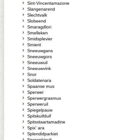
Sint-Vincentamazone
Slangenarend
Slechtvalk
Slobeend
Smaragdlori
Smelleken
Smidsplevier
Smient
Sneeuwgans
Sneeuwgors
Sneeuwuil
Sneeuwvink
Snor
Soldatenara
Spaanse mus
Sperwer
Sperwergrasmus
Sperweruil
Spiegelpauw
Spitskuifduif
Spitsstaartamadine
Spix' ara
Splendidparkiet
Sporenkievit