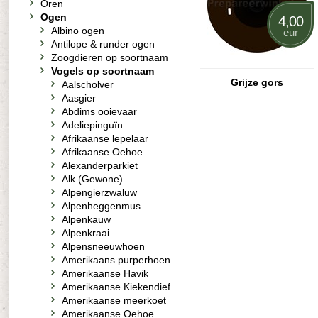
Oren
Ogen
4,00
Albino ogen
eur
Antilope & runder ogen
Zoogdieren op soortnaam
Vogels op soortnaam
Grijze gors
Aalscholver
Aasgier
Abdims ooievaar
Adeliepinguïn
Afrikaanse lepelaar
Afrikaanse Oehoe
Alexanderparkiet
Alk (Gewone)
Alpengierzwaluw
Alpenheggenmus
Alpenkauw
Alpenkraai
Alpensneeuwhoen
Amerikaans purperhoen
Amerikaanse Havik
Amerikaanse Kiekendief
Amerikaanse meerkoet
Amerikaanse Oehoe