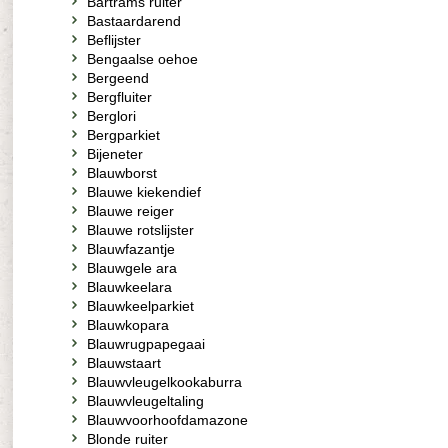
Bartrams ruiter
Bastaardarend
Beflijster
Bengaalse oehoe
Bergeend
Bergfluiter
Berglori
Bergparkiet
Bijeneter
Blauwborst
Blauwe kiekendief
Blauwe reiger
Blauwe rotslijster
Blauwfazantje
Blauwgele ara
Blauwkeelara
Blauwkeelparkiet
Blauwkopara
Blauwrugpapegaai
Blauwstaart
Blauwvleugelkookaburra
Blauwvleugeltaling
Blauwvoorhoofdamazone
Blonde ruiter