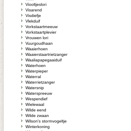
Viooltjeslori
Visarend
Visdiefje
Vlekduif
Vorkstaartmeeuw
Vorkstaartplevier
Vrouwen lori
Vuurgoudhaan
Waaierhoen
Waaierstaartrietzanger
Waaliapapegaaiduif
Waterhoen
Waterpieper
Waterral
Waterrietzanger
Watersnip
Waterspreeuw
Wespendief
Wielewaal
Wilde eend
Wilde zwaan
Wilson's stormvogeltje
Winterkoning