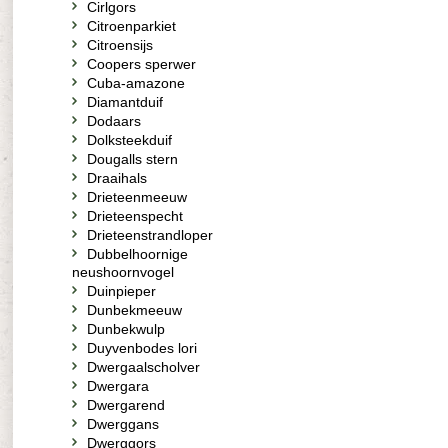
Cirlgors
Citroenparkiet
Citroensijs
Coopers sperwer
Cuba-amazone
Diamantduif
Dodaars
Dolksteekduif
Dougalls stern
Draaihals
Drieteenmeeuw
Drieteenspecht
Drieteenstrandloper
Dubbelhoornige
neushoornvogel
Duinpieper
Dunbekmeeuw
Dunbekwulp
Duyvenbodes lori
Dwergaalscholver
Dwergara
Dwergarend
Dwerggans
Dwerggors