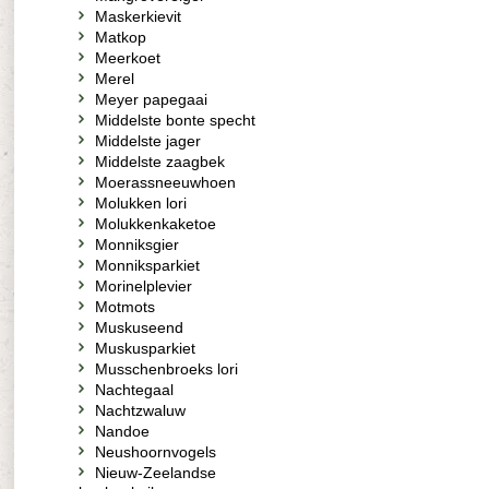
Maskerkievit
Matkop
Meerkoet
Merel
Meyer papegaai
Middelste bonte specht
Middelste jager
Middelste zaagbek
Moerassneeuwhoen
Molukken lori
Molukkenkaketoe
Monniksgier
Monniksparkiet
Morinelplevier
Motmots
Muskuseend
Muskusparkiet
Musschenbroeks lori
Nachtegaal
Nachtzwaluw
Nandoe
Neushoornvogels
Nieuw-Zeelandse