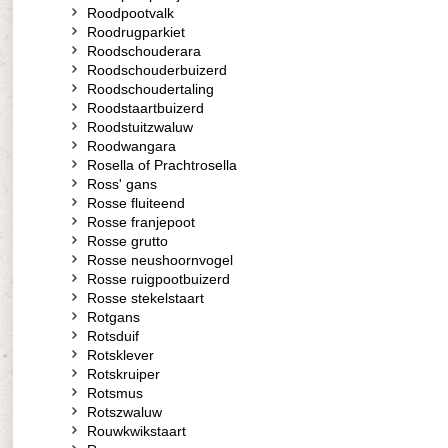
Roodpootvalk
Roodrugparkiet
Roodschouderara
Roodschouderbuizerd
Roodschoudertaling
Roodstaartbuizerd
Roodstuitzwaluw
Roodwangara
Rosella of Prachtrosella
Ross' gans
Rosse fluiteend
Rosse franjepoot
Rosse grutto
Rosse neushoornvogel
Rosse ruigpootbuizerd
Rosse stekelstaart
Rotgans
Rotsduif
Rotsklever
Rotskruiper
Rotsmus
Rotszwaluw
Rouwkwikstaart