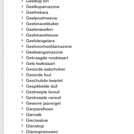
Geelkop lori
Geelkopamazone
Geelnekara
Geelpootmeeuw
Geelsnavelduiker
Geelsnavellori
Geelsnavelwouw
Geelvleugelara
Geelvoorhoofdamazone
Geelwangamazone
Gekraagde roodstaart
Gele kwikstaart
Geoorde aalscholver
Geoorde fuut
Geschubde kwartel
Gespikkelde duif
Gestreepte bosuil
Gestreepte ransuil
Gewone jaarvogel
Gierparelhoen
Giervalk
Gierzwaluw
Glanskop
Glansspreeuwen