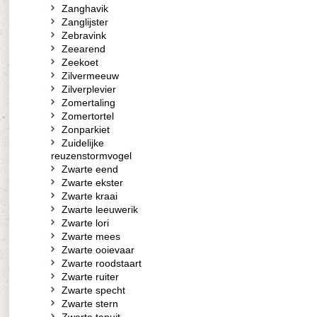
Zanghavik
Zanglijster
Zebravink
Zeearend
Zeekoet
Zilvermeeuw
Zilverplevier
Zomertaling
Zomertortel
Zonparkiet
Zuidelijke
reuzenstormvogel
Zwarte eend
Zwarte ekster
Zwarte kraai
Zwarte leeuwerik
Zwarte lori
Zwarte mees
Zwarte ooievaar
Zwarte roodstaart
Zwarte ruiter
Zwarte specht
Zwarte stern