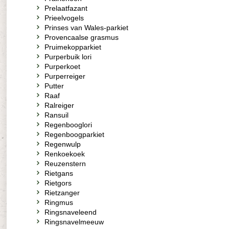
Prelaatfazant
Prieelvogels
Prinses van Wales-parkiet
Provencaalse grasmus
Pruimekopparkiet
Purperbuik lori
Purperkoet
Purperreiger
Putter
Raaf
Ralreiger
Ransuil
Regenbooglori
Regenboogparkiet
Regenwulp
Renkoekoek
Reuzenstern
Rietgans
Rietgors
Rietzanger
Ringmus
Ringsnaveleend
Ringsnavelmeeuw