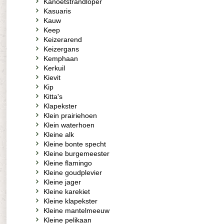
Kanoetstrandloper
Kasuaris
Kauw
Keep
Keizerarend
Keizergans
Kemphaan
Kerkuil
Kievit
Kip
Kitta's
Klapekster
Klein prairiehoen
Klein waterhoen
Kleine alk
Kleine bonte specht
Kleine burgemeester
Kleine flamingo
Kleine goudplevier
Kleine jager
Kleine karekiet
Kleine klapekster
Kleine mantelmeeuw
Kleine pelikaan