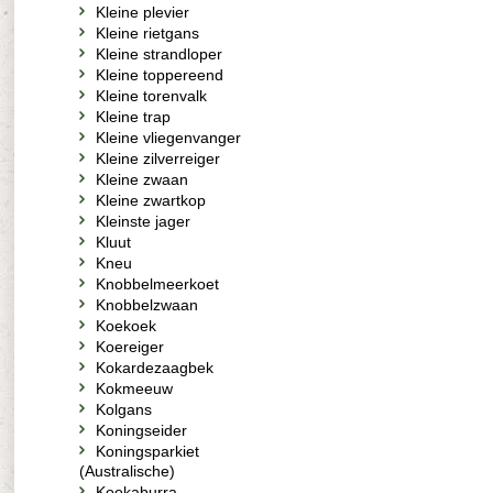
Kleine plevier
Kleine rietgans
Kleine strandloper
Kleine toppereend
Kleine torenvalk
Kleine trap
Kleine vliegenvanger
Kleine zilverreiger
Kleine zwaan
Kleine zwartkop
Kleinste jager
Kluut
Kneu
Knobbelmeerkoet
Knobbelzwaan
Koekoek
Koereiger
Kokardezaagbek
Kokmeeuw
Kolgans
Koningseider
Koningsparkiet
(Australische)
Kookaburra