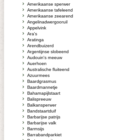
Amerikaanse sperwer
Amerikaanse tafeleend
Amerikaanse zeearend
Angelinadwergooruil
Appelvink
Ara's
Aratinga
Arendbuizerd
Argentijnse slobeend
Audouin's meeuw
Auerhoen
Australische fluiteend
Azuurmees
Baardgrasmus
Baardmannetje
Bahamapijlstaart
Balispreeuw
Balkansperwer
Bandstaartduif
Barbarijse patrijs
Barbarijse valk
Barmsijs
Barrabandparkiet