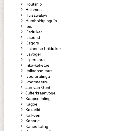
Houtsnip
Huismus
Huiszwaluw
Humboldtpinguïn
Ibis
IJsduiker
IJseend
IJsgors
IJslandse brilduiker
IJsvogel
Illigers ara
Inka-kaketoe
Italiaanse mus
Ivooraratinga
Ivoormeeuw
Jan van Gent
Jufferkraanvogel
Kaapse taling
Kagoe
Kakariki
Kalkoen
Kanarie
Kaneeltaling