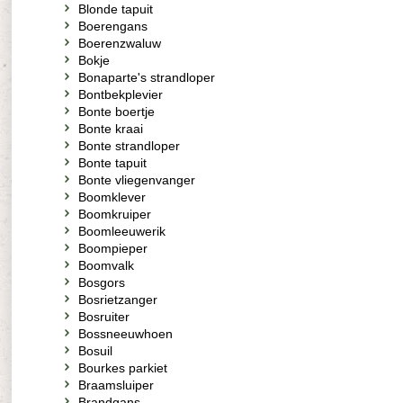
Blonde tapuit
Boerengans
Boerenzwaluw
Bokje
Bonaparte's strandloper
Bontbekplevier
Bonte boertje
Bonte kraai
Bonte strandloper
Bonte tapuit
Bonte vliegenvanger
Boomklever
Boomkruiper
Boomleeuwerik
Boompieper
Boomvalk
Bosgors
Bosrietzanger
Bosruiter
Bossneeuwhoen
Bosuil
Bourkes parkiet
Braamsluiper
Brandgans