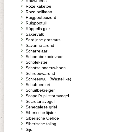
Rouwmees
Roze kaketoe
Roze pelikaan
Ruigpootbuizerd
Ruigpootuil
Rüppells gier
Sakervalk
Sardijnse grasmus
Savanne arend
Scharrelaar
Schoenbekooievaar
Scholekster
Schotse sneeuwhoen
Schreeuwarend
Schreeuwuil (Westelijke)
Schubbenlori
Schuitbekreiger
Scopoli's pijlstormvogel
Secretarisvogel
Senegalese griel
Siberische lijster
Siberische Oehoe
Siberische taling
Sijs