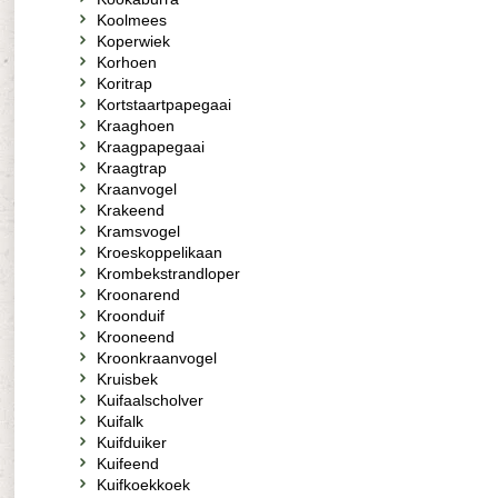
Koolmees
Koperwiek
Korhoen
Koritrap
Kortstaartpapegaai
Kraaghoen
Kraagpapegaai
Kraagtrap
Kraanvogel
Krakeend
Kramsvogel
Kroeskoppelikaan
Krombekstrandloper
Kroonarend
Kroonduif
Krooneend
Kroonkraanvogel
Kruisbek
Kuifaalscholver
Kuifalk
Kuifduiker
Kuifeend
Kuifkoekkoek