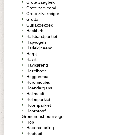
Grote zaagbek
Grote zee-eend
Grote zilverreiger
Grutto
Guirakoekoek
Haakbek
Halsbandparkiet
Hapvogels
Harlekijneend
Harpij
Havik
Havikarend
Hazelhoen
Heggenmus
Heremietibis
Hoendergans
Holenduif
Holenparkiet
Hoornparkiet
Hoornraaf
Grondneushoornvogel
Hop
Hottentottaling
Houtduif