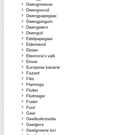
Dwergmeeuw
Dwergooruil
Dwergpapegaai
Dwergpinguïn
Dwergstern
Dwerguil
Edelpapegaai
Eidereend
Ekster
Eleonora's valk
Emoe
Europese kanarie
Fazant
Fitis
Flamingo
Fluiter
Fluitreiger
Frater
Fuut
Gaai
Geelbuikrosella
Geelgors
Geelgroene lori