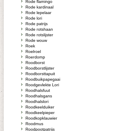
Rode flamingo
Rode kardinaal
Rode lepelaar
Rode lori
Rode patrijs
Rode rotshaan
Rode rotslijster
Rode wouw
Roek
Roelroel
Roerdomp
Roodborst
Roodborstlijster
Roodborsttapuit
Roodbuikpapegaai
Roodgevlekte Lori
Roodhalsfuut
Roodhalsgans
Roodhalslori
Roodkeelduiker
Roodkeelpieper
Roodkopklauwier
Roodmus
Roodpootpatrijs