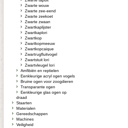
Zwarte tapuit
Zwarte wouw
Zwarte zee-eend
Zwarte zeekoet
Zwarte zwaan
Zwartkaplijster
Zwartkaplori
Zwartkop
Zwartkopmeeuw
Zwartkopcaique
Zwartrugfluitvogel
Zwartstuit lori
Zwartvleugel lori
Amfibiën en reptielen
Eenkleurige acryl ogen vogels
Bruine ogen voor zoogdieren
Transparante ogen
Eenkleurige glas ogen op
draad
Staarten
Materialen
Gereedschappen
Machines
Veiligheid