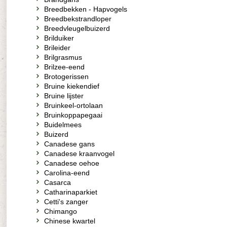
Breedbekken - Hapvogels
Breedbekstrandloper
Breedvleugelbuizerd
Brilduiker
Brileider
Brilgrasmus
Brilzee-eend
Brotogerissen
Bruine kiekendief
Bruine lijster
Bruinkeel-ortolaan
Bruinkoppapegaai
Buidelmees
Buizerd
Canadese gans
Canadese kraanvogel
Canadese oehoe
Carolina-eend
Casarca
Catharinaparkiet
Cetti's zanger
Chimango
Chinese kwartel