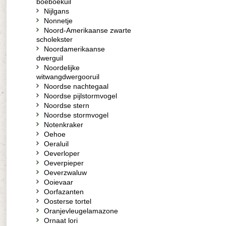
boeboekuil
Nijlgans
Nonnetje
Noord-Amerikaanse zwarte
scholekster
Noordamerikaanse
dwerguil
Noordelijke
witwangdwergooruil
Noordse nachtegaal
Noordse pijlstormvogel
Noordse stern
Noordse stormvogel
Notenkraker
Oehoe
Oeraluil
Oeverloper
Oeverpieper
Oeverzwaluw
Ooievaar
Oorfazanten
Oosterse tortel
Oranjevleugelamazone
Ornaat lori