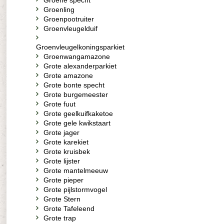
Groene specht
Groenling
Groenpootruiter
Groenvleugelduif
Groenvleugelkoningsparkiet
Groenwangamazone
Grote alexanderparkiet
Grote amazone
Grote bonte specht
Grote burgemeester
Grote fuut
Grote geelkuifkaketoe
Grote gele kwikstaart
Grote jager
Grote karekiet
Grote kruisbek
Grote lijster
Grote mantelmeeuw
Grote pieper
Grote pijlstormvogel
Grote Stern
Grote Tafeleend
Grote trap