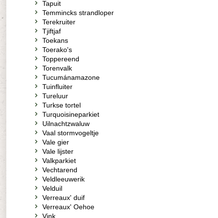
Tapuit
Temmincks strandloper
Terekruiter
Tjiftjaf
Toekans
Toerako's
Toppereend
Torenvalk
Tucumánamazone
Tuinfluiter
Tureluur
Turkse tortel
Turquoisineparkiet
Uilnachtzwaluw
Vaal stormvogeltje
Vale gier
Vale lijster
Valkparkiet
Vechtarend
Veldleeuwerik
Velduil
Verreaux' duif
Verreaux' Oehoe
Vink