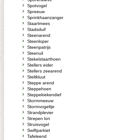
Spotvogel
Spreeuw
Sprinkhaanzanger
Staartmees
Stadsduif
Steenarend
Steenloper
Steenpatrijs
Steenuil
Stekelstaarthoen
Stellers eider
Stellers zeearend
Steltkluut
Steppe arend
Steppehoen
Steppekiekendief
Stormmeeuw
Stormvogeltje
Strandplevier
Strepen lori
Struisvogel
Swiftparkiet
Tafeleend