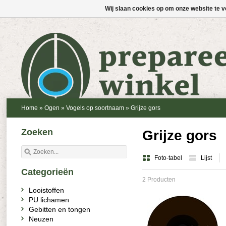
Wij slaan cookies op om onze website te v
Home
»
Ogen
»
Vogels op soortnaam
»
Grijze gors
Zoeken
Grijze gors
Foto-tabel
Lijst
Categorieën
2 Producten
Looistoffen
PU lichamen
Gebitten en tongen
Neuzen