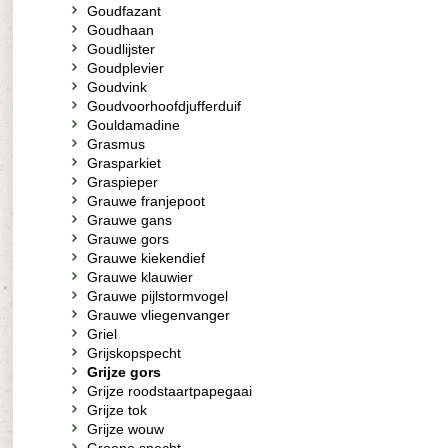
Goudfazant
Goudhaan
Goudlijster
Goudplevier
Goudvink
Goudvoorhoofdjufferduif
Gouldamadine
Grasmus
Grasparkiet
Graspieper
Grauwe franjepoot
Grauwe gans
Grauwe gors
Grauwe kiekendief
Grauwe klauwier
Grauwe pijlstormvogel
Grauwe vliegenvanger
Griel
Grijskopspecht
Grijze gors
Grijze roodstaartpapegaai
Grijze tok
Grijze wouw