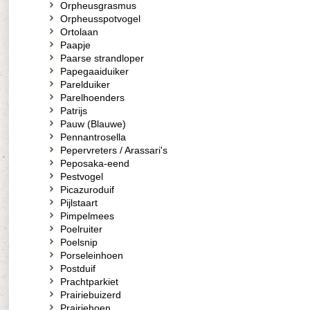
Orpheusgrasmus
Orpheusspotvogel
Ortolaan
Paapje
Paarse strandloper
Papegaaiduiker
Parelduiker
Parelhoenders
Patrijs
Pauw (Blauwe)
Pennantrosella
Pepervreters / Arassari's
Peposaka-eend
Pestvogel
Picazuroduif
Pijlstaart
Pimpelmees
Poelruiter
Poelsnip
Porseleinhoen
Postduif
Prachtparkiet
Prairiebuizerd
Prairiehoen