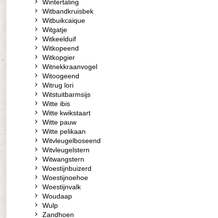
Wintertaling
Witbandkruisbek
Witbuikcaique
Witgatje
Witkeelduif
Witkopeend
Witkopgier
Witnekkraanvogel
Witoogeend
Witrug lori
Witstuitbarmsijs
Witte ibis
Witte kwikstaart
Witte pauw
Witte pelikaan
Witvleugelboseend
Witvleugelstern
Witwangstern
Woestijnbuizerd
Woestijnoehoe
Woestijnvalk
Woudaap
Wulp
Zandhoen