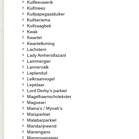
Kuifleeuwerik
Kuifmees
Kuifpapegaaiduiker
Kuifseriema
Kuifzaagbek
Kwak
Kwartel
Kwartelkoning
Lachstern
Lady Amherstfazant
Lammergier
Lannervalk
Laplanduil
Lelkraanvogel
Lepelaar
Lord Derby's parkiet
Magelhaenscholekster
Magoeari
Maina's / Mynah's
Maïsparkiet
Malabarparkiet
Mandarijneend
Manengans
Mangrovereiger