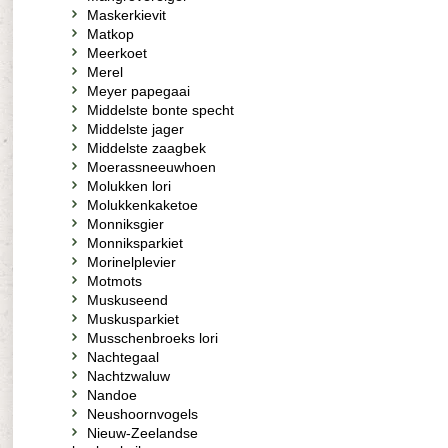
Maskerkievit
Matkop
Meerkoet
Merel
Meyer papegaai
Middelste bonte specht
Middelste jager
Middelste zaagbek
Moerassneeuwhoen
Molukken lori
Molukkenkaketoe
Monniksgier
Monniksparkiet
Morinelplevier
Motmots
Muskuseend
Muskusparkiet
Musschenbroeks lori
Nachtegaal
Nachtzwaluw
Nandoe
Neushoornvogels
Nieuw-Zeelandse