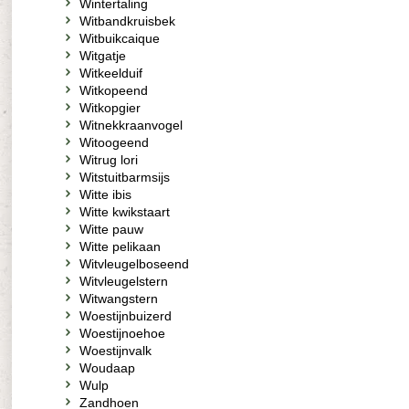
Wintertaling
Witbandkruisbek
Witbuikcaique
Witgatje
Witkeelduif
Witkopeend
Witkopgier
Witnekkraanvogel
Witoogeend
Witrug lori
Witstuitbarmsijs
Witte ibis
Witte kwikstaart
Witte pauw
Witte pelikaan
Witvleugelboseend
Witvleugelstern
Witwangstern
Woestijnbuizerd
Woestijnoehoe
Woestijnvalk
Woudaap
Wulp
Zandhoen