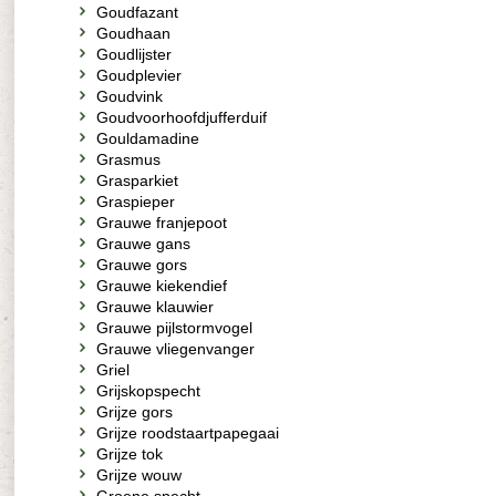
Goudfazant
Goudhaan
Goudlijster
Goudplevier
Goudvink
Goudvoorhoofdjufferduif
Gouldamadine
Grasmus
Grasparkiet
Graspieper
Grauwe franjepoot
Grauwe gans
Grauwe gors
Grauwe kiekendief
Grauwe klauwier
Grauwe pijlstormvogel
Grauwe vliegenvanger
Griel
Grijskopspecht
Grijze gors
Grijze roodstaartpapegaai
Grijze tok
Grijze wouw