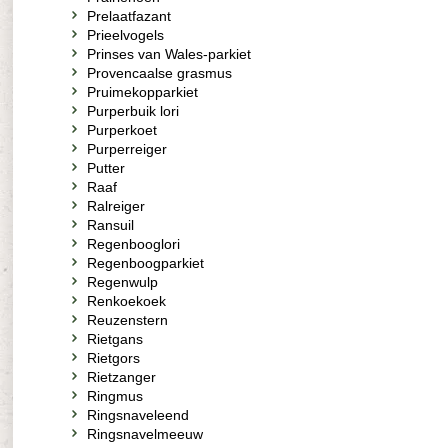
Prelaatfazant
Prieelvogels
Prinses van Wales-parkiet
Provencaalse grasmus
Pruimekopparkiet
Purperbuik lori
Purperkoet
Purperreiger
Putter
Raaf
Ralreiger
Ransuil
Regenbooglori
Regenboogparkiet
Regenwulp
Renkoekoek
Reuzenstern
Rietgans
Rietgors
Rietzanger
Ringmus
Ringsnaveleend
Ringsnavelmeeuw