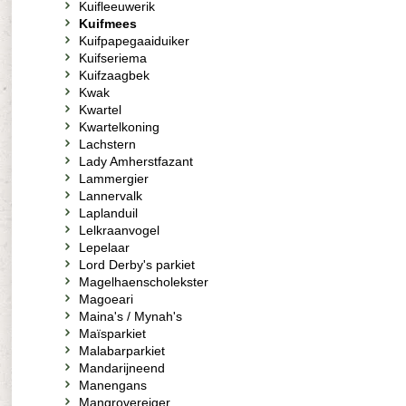
Kuifleeuwerik
Kuifmees
Kuifpapegaaiduiker
Kuifseriema
Kuifzaagbek
Kwak
Kwartel
Kwartelkoning
Lachstern
Lady Amherstfazant
Lammergier
Lannervalk
Laplanduil
Lelkraanvogel
Lepelaar
Lord Derby's parkiet
Magelhaenscholekster
Magoeari
Maina's / Mynah's
Maïsparkiet
Malabarparkiet
Mandarijneend
Manengans
Mangrovereiger