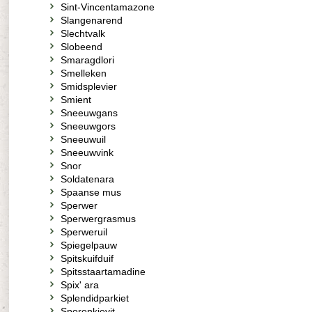
Sint-Vincentamazone
Slangenarend
Slechtvalk
Slobeend
Smaragdlori
Smelleken
Smidsplevier
Smient
Sneeuwgans
Sneeuwgors
Sneeuwuil
Sneeuwvink
Snor
Soldatenara
Spaanse mus
Sperwer
Sperwergrasmus
Sperweruil
Spiegelpauw
Spitskuifduif
Spitsstaartamadine
Spix' ara
Splendidparkiet
Sporenkievit