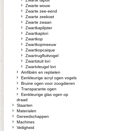
Zwarte tapuit
Zwarte wouw
Zwarte zee-eend
Zwarte zeekoet
Zwarte zwaan
Zwartkaplijster
Zwartkaplori
Zwartkop
Zwartkopmeeuw
Zwartkopcaique
Zwartrugfluitvogel
Zwartstuit lori
Zwartvleugel lori
Amfibiën en reptielen
Eenkleurige acryl ogen vogels
Bruine ogen voor zoogdieren
Transparante ogen
Eenkleurige glas ogen op
draad
Staarten
Materialen
Gereedschappen
Machines
Veiligheid