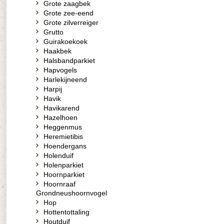
Grote zaagbek
Grote zee-eend
Grote zilverreiger
Grutto
Guirakoekoek
Haakbek
Halsbandparkiet
Hapvogels
Harlekijneend
Harpij
Havik
Havikarend
Hazelhoen
Heggenmus
Heremietibis
Hoendergans
Holenduif
Holenparkiet
Hoornparkiet
Hoornraaf
Grondneushoornvogel
Hop
Hottentottaling
Houtduif