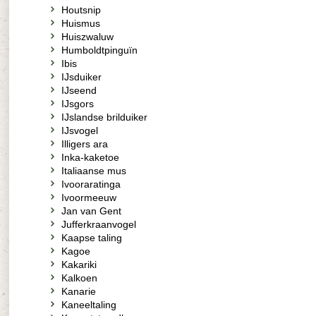
Houtsnip
Huismus
Huiszwaluw
Humboldtpinguïn
Ibis
IJsduiker
IJseend
IJsgors
IJslandse brilduiker
IJsvogel
Illigers ara
Inka-kaketoe
Italiaanse mus
Ivooraratinga
Ivoormeeuw
Jan van Gent
Jufferkraanvogel
Kaapse taling
Kagoe
Kakariki
Kalkoen
Kanarie
Kaneeltaling