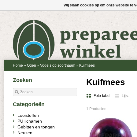
Wij slaan cookies op om onze website te v
Home
»
Ogen
»
Vogels op soortnaam
»
Kuifmees
Zoeken
Kuifmees
Foto-tabel
Lijst
Categorieën
1 Producten
Looistoffen
PU lichamen
Gebitten en tongen
Neuzen