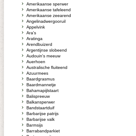
Amerikaanse sperwer
Amerikaanse tafeleend
Amerikaanse zeearend
Angelinadwergooruil
Appelvink
Ara's
Aratinga
Arendbuizerd
Argentijnse slobeend
Audouin's meeuw
Auerhoen
Australische fluiteend
Azuurmees
Baardgrasmus
Baardmannetje
Bahamapijlstaart
Balispreeuw
Balkansperwer
Bandstaartduif
Barbarijse patrijs
Barbarijse valk
Barmsijs
Barrabandparkiet