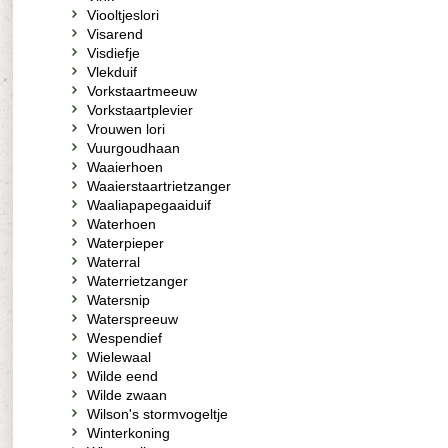
Viooltjeslori
Visarend
Visdiefje
Vlekduif
Vorkstaartmeeuw
Vorkstaartplevier
Vrouwen lori
Vuurgoudhaan
Waaierhoen
Waaierstaartrietzanger
Waaliapapegaaiduif
Waterhoen
Waterpieper
Waterral
Waterrietzanger
Watersnip
Waterspreeuw
Wespendief
Wielewaal
Wilde eend
Wilde zwaan
Wilson's stormvogeltje
Winterkoning