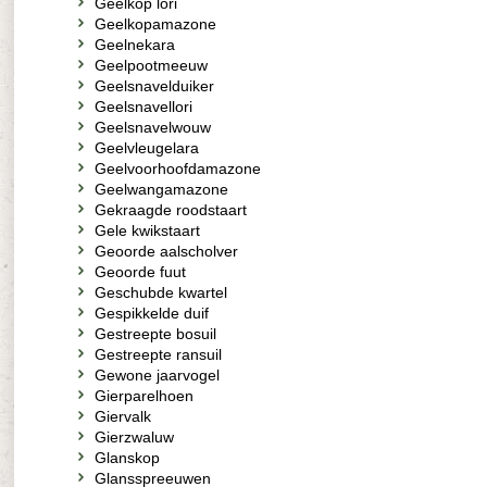
Geelkop lori
Geelkopamazone
Geelnekara
Geelpootmeeuw
Geelsnavelduiker
Geelsnavellori
Geelsnavelwouw
Geelvleugelara
Geelvoorhoofdamazone
Geelwangamazone
Gekraagde roodstaart
Gele kwikstaart
Geoorde aalscholver
Geoorde fuut
Geschubde kwartel
Gespikkelde duif
Gestreepte bosuil
Gestreepte ransuil
Gewone jaarvogel
Gierparelhoen
Giervalk
Gierzwaluw
Glanskop
Glansspreeuwen