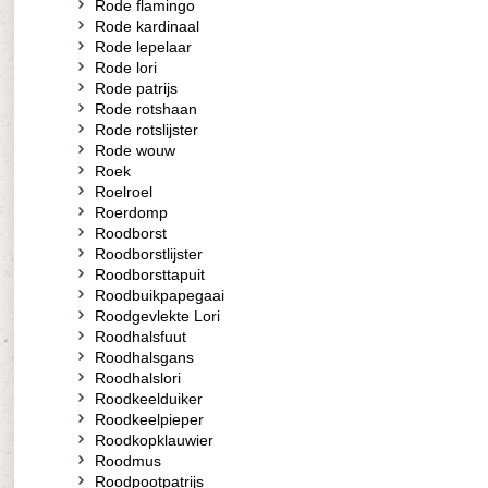
Rode flamingo
Rode kardinaal
Rode lepelaar
Rode lori
Rode patrijs
Rode rotshaan
Rode rotslijster
Rode wouw
Roek
Roelroel
Roerdomp
Roodborst
Roodborstlijster
Roodborsttapuit
Roodbuikpapegaai
Roodgevlekte Lori
Roodhalsfuut
Roodhalsgans
Roodhalslori
Roodkeelduiker
Roodkeelpieper
Roodkopklauwier
Roodmus
Roodpootpatrijs