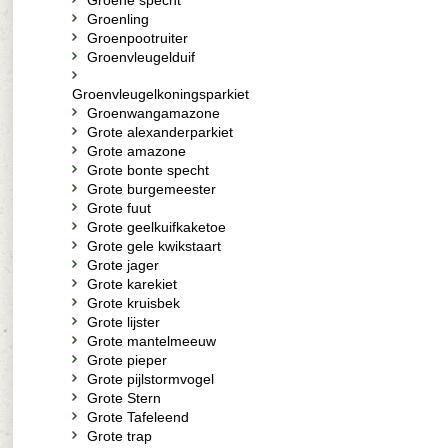
Groene specht
Groenling
Groenpootruiter
Groenvleugelduif
Groenvleugelkoningsparkiet
Groenwangamazone
Grote alexanderparkiet
Grote amazone
Grote bonte specht
Grote burgemeester
Grote fuut
Grote geelkuifkaketoe
Grote gele kwikstaart
Grote jager
Grote karekiet
Grote kruisbek
Grote lijster
Grote mantelmeeuw
Grote pieper
Grote pijlstormvogel
Grote Stern
Grote Tafeleend
Grote trap