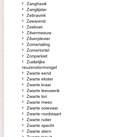
Zanghavik
Zanglijster
Zebravink
Zeearend
Zeekoet
Zilvermeeuw
Zilverplevier
Zomertaling
Zomertortel
Zonparkiet
Zuidelijke
reuzenstormvogel
Zwarte eend
Zwarte ekster
Zwarte kraai
Zwarte leeuwerik
Zwarte lori
Zwarte mees
Zwarte ooievaar
Zwarte roodstaart
Zwarte ruiter
Zwarte specht
Zwarte stern