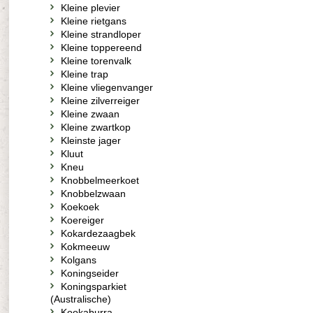
Kleine plevier
Kleine rietgans
Kleine strandloper
Kleine toppereend
Kleine torenvalk
Kleine trap
Kleine vliegenvanger
Kleine zilverreiger
Kleine zwaan
Kleine zwartkop
Kleinste jager
Kluut
Kneu
Knobbelmeerkoet
Knobbelzwaan
Koekoek
Koereiger
Kokardezaagbek
Kokmeeuw
Kolgans
Koningseider
Koningsparkiet
(Australische)
Kookaburra