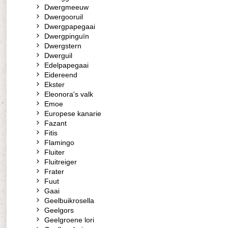
Dwergmeeuw
Dwergooruil
Dwergpapegaai
Dwergpinguïn
Dwergstern
Dwerguil
Edelpapegaai
Eidereend
Ekster
Eleonora's valk
Emoe
Europese kanarie
Fazant
Fitis
Flamingo
Fluiter
Fluitreiger
Frater
Fuut
Gaai
Geelbuikrosella
Geelgors
Geelgroene lori