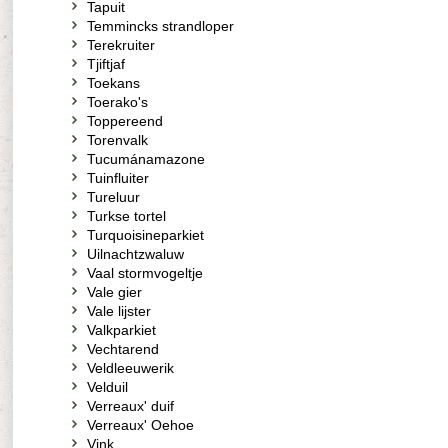
Tapuit
Temmincks strandloper
Terekruiter
Tjiftjaf
Toekans
Toerako's
Toppereend
Torenvalk
Tucumánamazone
Tuinfluiter
Tureluur
Turkse tortel
Turquoisineparkiet
Uilnachtzwaluw
Vaal stormvogeltje
Vale gier
Vale lijster
Valkparkiet
Vechtarend
Veldleeuwerik
Velduil
Verreaux' duif
Verreaux' Oehoe
Vink