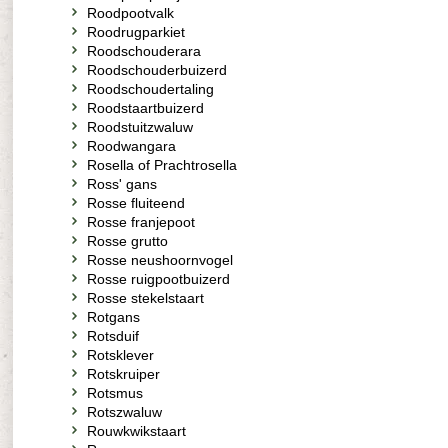
Roodpootvalk
Roodrugparkiet
Roodschouderara
Roodschouderbuizerd
Roodschoudertaling
Roodstaartbuizerd
Roodstuitzwaluw
Roodwangara
Rosella of Prachtrosella
Ross' gans
Rosse fluiteend
Rosse franjepoot
Rosse grutto
Rosse neushoornvogel
Rosse ruigpootbuizerd
Rosse stekelstaart
Rotgans
Rotsduif
Rotsklever
Rotskruiper
Rotsmus
Rotszwaluw
Rouwkwikstaart