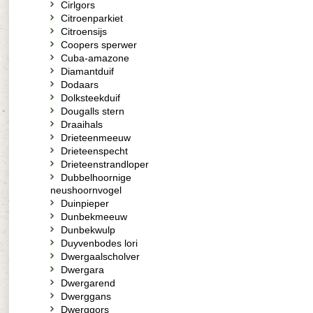
Cirlgors
Citroenparkiet
Citroensijs
Coopers sperwer
Cuba-amazone
Diamantduif
Dodaars
Dolksteekduif
Dougalls stern
Draaihals
Drieteenmeeuw
Drieteenspecht
Drieteenstrandloper
Dubbelhoornige
neushoornvogel
Duinpieper
Dunbekmeeuw
Dunbekwulp
Duyvenbodes lori
Dwergaalscholver
Dwergara
Dwergarend
Dwerggans
Dwerggors