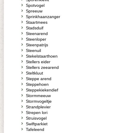
Spotvogel
Spreeuw
Sprinkhaanzanger
Staartmees
Stadsduif
Steenarend
Steenloper
Steenpatrijs
Steenuil
Stekelstaarthoen
Stellers eider
Stellers zeearend
Steltkluut
Steppe arend
Steppehoen
Steppekiekendief
Stormmeeuw
Stormvogeltje
Strandplevier
Strepen lori
Struisvogel
Swiftparkiet
Tafeleend