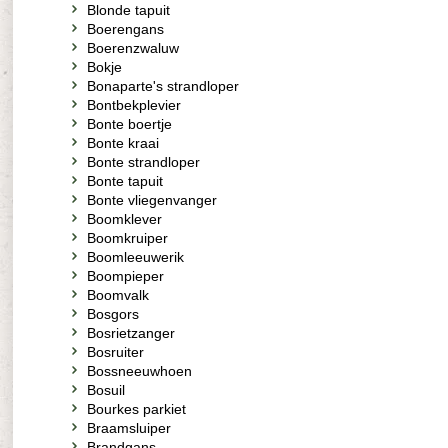
Blonde tapuit
Boerengans
Boerenzwaluw
Bokje
Bonaparte's strandloper
Bontbekplevier
Bonte boertje
Bonte kraai
Bonte strandloper
Bonte tapuit
Bonte vliegenvanger
Boomklever
Boomkruiper
Boomleeuwerik
Boompieper
Boomvalk
Bosgors
Bosrietzanger
Bosruiter
Bossneeuwhoen
Bosuil
Bourkes parkiet
Braamsluiper
Brandgans