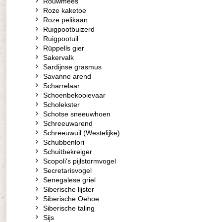
Rouwmees
Roze kaketoe
Roze pelikaan
Ruigpootbuizerd
Ruigpootuil
Rüppells gier
Sakervalk
Sardijnse grasmus
Savanne arend
Scharrelaar
Schoenbekooievaar
Scholekster
Schotse sneeuwhoen
Schreeuwarend
Schreeuwuil (Westelijke)
Schubbenlori
Schuitbekreiger
Scopoli's pijlstormvogel
Secretarisvogel
Senegalese griel
Siberische lijster
Siberische Oehoe
Siberische taling
Sijs