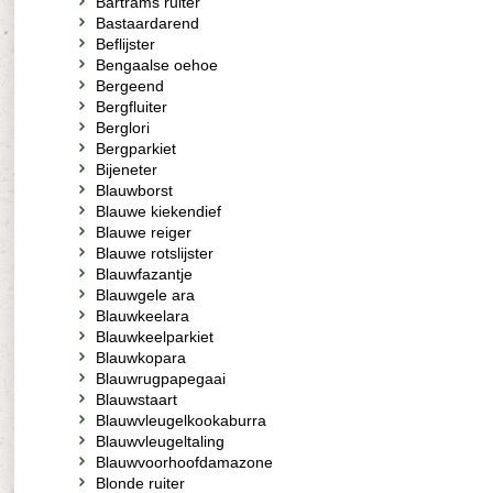
Bartrams ruiter
Bastaardarend
Beflijster
Bengaalse oehoe
Bergeend
Bergfluiter
Berglori
Bergparkiet
Bijeneter
Blauwborst
Blauwe kiekendief
Blauwe reiger
Blauwe rotslijster
Blauwfazantje
Blauwgele ara
Blauwkeelara
Blauwkeelparkiet
Blauwkopara
Blauwrugpapegaai
Blauwstaart
Blauwvleugelkookaburra
Blauwvleugeltaling
Blauwvoorhoofdamazone
Blonde ruiter