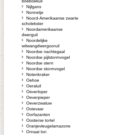
boeboekuil
Nijlgans
Nonnetje
Noord-Amerikaanse zwarte
scholekster
Noordamerikaanse
dwerguil
Noordelijke
witwangdwergooruil
Noordse nachtegaal
Noordse pijlstormvogel
Noordse stern
Noordse stormvogel
Notenkraker
Oehoe
Oeraluil
Oeverloper
Oeverpieper
Oeverzwaluw
Ooievaar
Oorfazanten
Oosterse tortel
Oranjevleugelamazone
Ornaat lori