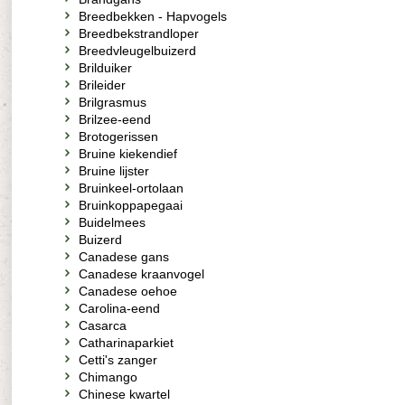
Breedbekken - Hapvogels
Breedbekstrandloper
Breedvleugelbuizerd
Brilduiker
Brileider
Brilgrasmus
Brilzee-eend
Brotogerissen
Bruine kiekendief
Bruine lijster
Bruinkeel-ortolaan
Bruinkoppapegaai
Buidelmees
Buizerd
Canadese gans
Canadese kraanvogel
Canadese oehoe
Carolina-eend
Casarca
Catharinaparkiet
Cetti's zanger
Chimango
Chinese kwartel