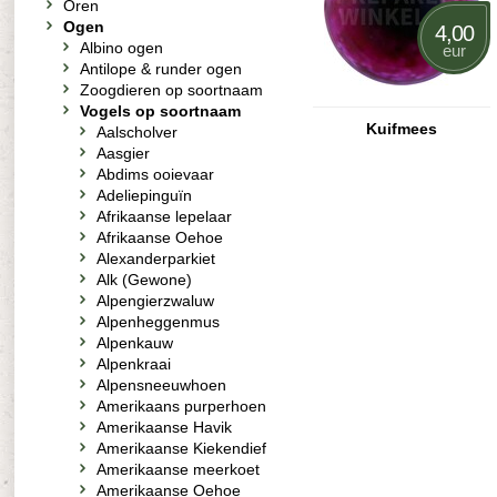
Oren
Ogen
4,00
Albino ogen
eur
Antilope & runder ogen
Zoogdieren op soortnaam
Vogels op soortnaam
Kuifmees
Aalscholver
Aasgier
Abdims ooievaar
Adeliepinguïn
Afrikaanse lepelaar
Afrikaanse Oehoe
Alexanderparkiet
Alk (Gewone)
Alpengierzwaluw
Alpenheggenmus
Alpenkauw
Alpenkraai
Alpensneeuwhoen
Amerikaans purperhoen
Amerikaanse Havik
Amerikaanse Kiekendief
Amerikaanse meerkoet
Amerikaanse Oehoe