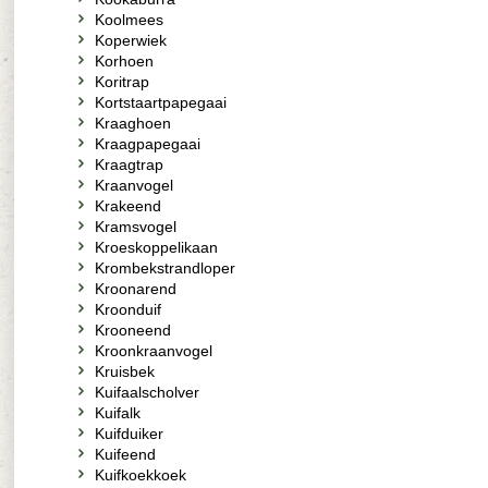
Koolmees
Koperwiek
Korhoen
Koritrap
Kortstaartpapegaai
Kraaghoen
Kraagpapegaai
Kraagtrap
Kraanvogel
Krakeend
Kramsvogel
Kroeskoppelikaan
Krombekstrandloper
Kroonarend
Kroonduif
Krooneend
Kroonkraanvogel
Kruisbek
Kuifaalscholver
Kuifalk
Kuifduiker
Kuifeend
Kuifkoekkoek