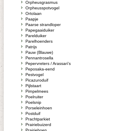
Orpheusgrasmus
Orpheusspotvogel
Ortolaan
Paapje
Paarse strandloper
Papegaaiduiker
Parelduiker
Parelhoenders
Patrijs
Pauw (Blauwe)
Pennantrosella
Pepervreters / Arassari's
Peposaka-eend
Pestvogel
Picazuroduif
Pijlstaart
Pimpelmees
Poelruiter
Poelsnip
Porseleinhoen
Postduif
Prachtparkiet
Prairiebuizerd
Prairiehoen