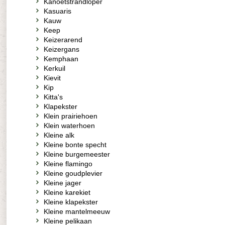
Kanoetstrandloper
Kasuaris
Kauw
Keep
Keizerarend
Keizergans
Kemphaan
Kerkuil
Kievit
Kip
Kitta's
Klapekster
Klein prairiehoen
Klein waterhoen
Kleine alk
Kleine bonte specht
Kleine burgemeester
Kleine flamingo
Kleine goudplevier
Kleine jager
Kleine karekiet
Kleine klapekster
Kleine mantelmeeuw
Kleine pelikaan