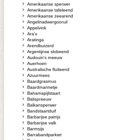
Amerikaanse sperwer
Amerikaanse tafeleend
Amerikaanse zeearend
Angelinadwergooruil
Appelvink
Ara's
Aratinga
Arendbuizerd
Argentijnse slobeend
Audouin's meeuw
Auerhoen
Australische fluiteend
Azuurmees
Baardgrasmus
Baardmannetje
Bahamapijlstaart
Balispreeuw
Balkansperwer
Bandstaartduif
Barbarijse patrijs
Barbarijse valk
Barmsijs
Barrabandparkiet