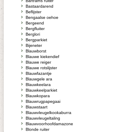
Bartrams ruiter
Bastaardarend
Beflijster
Bengaalse oehoe
Bergeend
Bergfluiter
Berglori
Bergparkiet
Bijeneter
Blauwborst
Blauwe kiekendief
Blauwe reiger
Blauwe rotslijster
Blauwfazantje
Blauwgele ara
Blauwkeelara
Blauwkeelparkiet
Blauwkopara
Blauwrugpapegaai
Blauwstaart
Blauwvleugelkookaburra
Blauwvleugeltaling
Blauwvoorhoofdamazone
Blonde ruiter