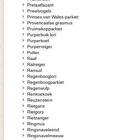
Prelaatfazant
Prieelvogels
Prinses van Wales-parkiet
Provencaalse grasmus
Pruimekopparkiet
Purperbuik lori
Purperkoet
Purperreiger
Putter
Raaf
Ralreiger
Ransuil
Regenbooglori
Regenboogparkiet
Regenwulp
Renkoekoek
Reuzenstern
Rietgans
Rietgors
Rietzanger
Ringmus
Ringsnaveleend
Ringsnavelmeeuw