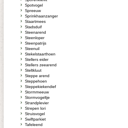
Spotvogel
Spreeuw
Sprinkhaanzanger
Staartmees
Stadsduif
Steenarend
Steenloper
Steenpatrijs
Steenuil
Stekelstaarthoen
Stellers eider
Stellers zeearend
Steltkluut
Steppe arend
Steppehoen
Steppekiekendief
Stormmeeuw
Stormvogeltje
Strandplevier
Strepen lori
Struisvogel
Swiftparkiet
Tafeleend