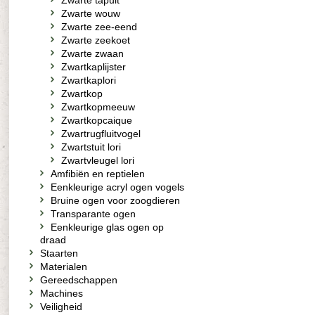
Zwarte tapuit
Zwarte wouw
Zwarte zee-eend
Zwarte zeekoet
Zwarte zwaan
Zwartkaplijster
Zwartkaplori
Zwartkop
Zwartkopmeeuw
Zwartkopcaique
Zwartrugfluitvogel
Zwartstuit lori
Zwartvleugel lori
Amfibiën en reptielen
Eenkleurige acryl ogen vogels
Bruine ogen voor zoogdieren
Transparante ogen
Eenkleurige glas ogen op
draad
Staarten
Materialen
Gereedschappen
Machines
Veiligheid