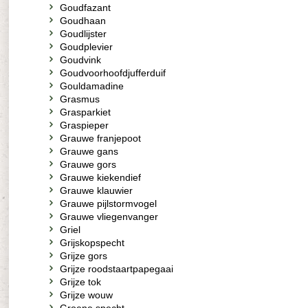
Goudfazant
Goudhaan
Goudlijster
Goudplevier
Goudvink
Goudvoorhoofdjufferduif
Gouldamadine
Grasmus
Grasparkiet
Graspieper
Grauwe franjepoot
Grauwe gans
Grauwe gors
Grauwe kiekendief
Grauwe klauwier
Grauwe pijlstormvogel
Grauwe vliegenvanger
Griel
Grijskopspecht
Grijze gors
Grijze roodstaartpapegaai
Grijze tok
Grijze wouw