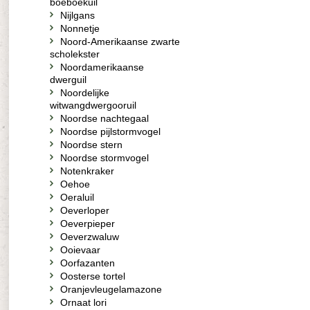
boeboekuil
Nijlgans
Nonnetje
Noord-Amerikaanse zwarte
scholekster
Noordamerikaanse
dwerguil
Noordelijke
witwangdwergooruil
Noordse nachtegaal
Noordse pijlstormvogel
Noordse stern
Noordse stormvogel
Notenkraker
Oehoe
Oeraluil
Oeverloper
Oeverpieper
Oeverzwaluw
Ooievaar
Oorfazanten
Oosterse tortel
Oranjevleugelamazone
Ornaat lori