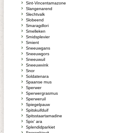
Sint-Vincentamazone
Slangenarend
Slechtvalk
Slobeend
Smaragdlori
Smelleken
Smidsplevier
Smient
Sneeuwgans
Sneeuwgors
Sneeuwuil
Sneeuwvink
Snor
Soldatenara
Spaanse mus
Sperwer
Sperwergrasmus
Sperweruil
Spiegelpauw
Spitskuifduif
Spitsstaartamadine
Spix' ara
Splendidparkiet
Sporenkievit