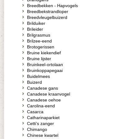
Breedbekken - Hapvogels
Breedbekstrandloper
Breedvleugelbuizerd
Brilduiker
Brileider
Brilgrasmus
Brilzee-eend
Brotogerissen
Bruine kiekendief
Bruine lijster
Bruinkeel-ortolaan
Bruinkoppapegaai
Buidelmees
Buizerd
Canadese gans
Canadese kraanvogel
Canadese oehoe
Carolina-eend
Casarca
Catharinaparkiet
Cetti's zanger
Chimango
Chinese kwartel