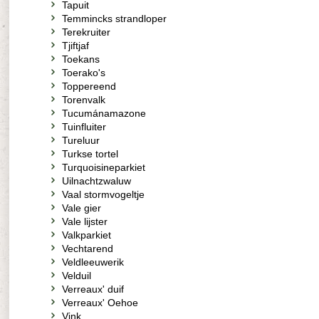
Tapuit
Temmincks strandloper
Terekruiter
Tjiftjaf
Toekans
Toerako's
Toppereend
Torenvalk
Tucumánamazone
Tuinfluiter
Tureluur
Turkse tortel
Turquoisineparkiet
Uilnachtzwaluw
Vaal stormvogeltje
Vale gier
Vale lijster
Valkparkiet
Vechtarend
Veldleeuwerik
Velduil
Verreaux' duif
Verreaux' Oehoe
Vink