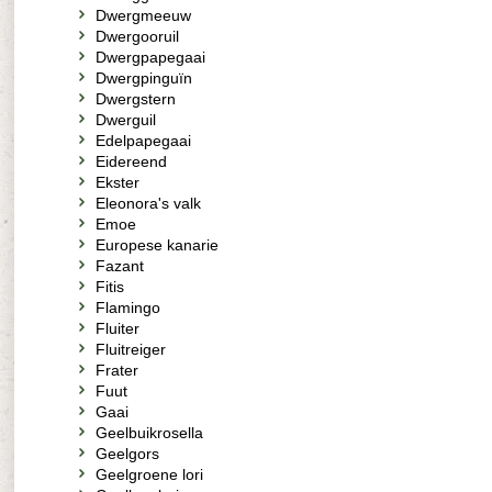
Dwergmeeuw
Dwergooruil
Dwergpapegaai
Dwergpinguïn
Dwergstern
Dwerguil
Edelpapegaai
Eidereend
Ekster
Eleonora's valk
Emoe
Europese kanarie
Fazant
Fitis
Flamingo
Fluiter
Fluitreiger
Frater
Fuut
Gaai
Geelbuikrosella
Geelgors
Geelgroene lori