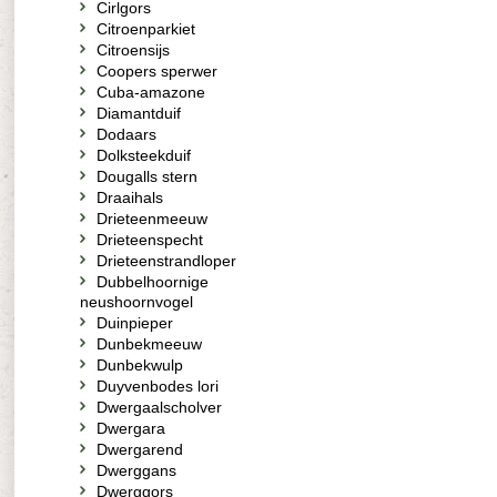
Cirlgors
Citroenparkiet
Citroensijs
Coopers sperwer
Cuba-amazone
Diamantduif
Dodaars
Dolksteekduif
Dougalls stern
Draaihals
Drieteenmeeuw
Drieteenspecht
Drieteenstrandloper
Dubbelhoornige
neushoornvogel
Duinpieper
Dunbekmeeuw
Dunbekwulp
Duyvenbodes lori
Dwergaalscholver
Dwergara
Dwergarend
Dwerggans
Dwerggors