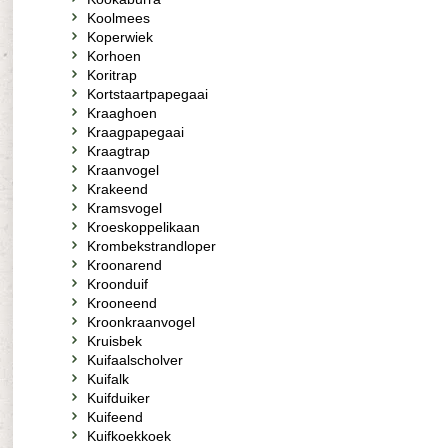
Koolmees
Koperwiek
Korhoen
Koritrap
Kortstaartpapegaai
Kraaghoen
Kraagpapegaai
Kraagtrap
Kraanvogel
Krakeend
Kramsvogel
Kroeskoppelikaan
Krombekstrandloper
Kroonarend
Kroonduif
Krooneend
Kroonkraanvogel
Kruisbek
Kuifaalscholver
Kuifalk
Kuifduiker
Kuifeend
Kuifkoekkoek