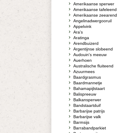
Amerikaanse sperwer
Amerikaanse tafeleend
Amerikaanse zeearend
Angelinadwergooruil
Appelvink
Ara's
Aratinga
Arendbuizerd
Argentijnse slobeend
Audouin's meeuw
Auerhoen
Australische fluiteend
Azuurmees
Baardgrasmus
Baardmannetje
Bahamapijlstaart
Balispreeuw
Balkansperwer
Bandstaartduif
Barbarijse patrijs
Barbarijse valk
Barmsijs
Barrabandparkiet