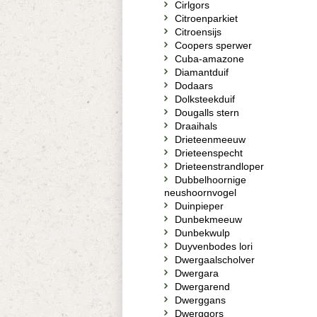
Cirlgors
Citroenparkiet
Citroensijs
Coopers sperwer
Cuba-amazone
Diamantduif
Dodaars
Dolksteekduif
Dougalls stern
Draaihals
Drieteenmeeuw
Drieteenspecht
Drieteenstrandloper
Dubbelhoornige
neushoornvogel
Duinpieper
Dunbekmeeuw
Dunbekwulp
Duyvenbodes lori
Dwergaalscholver
Dwergara
Dwergarend
Dwerggans
Dwerggors