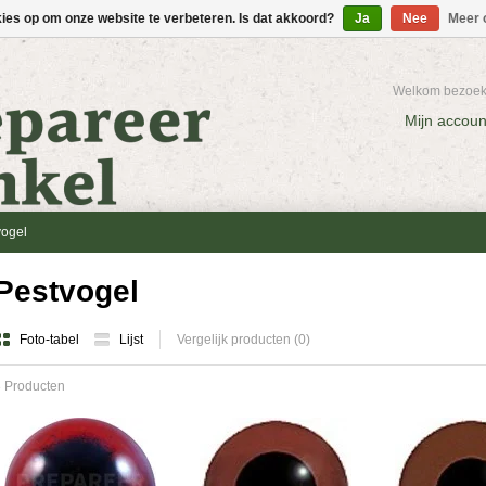
kies op om onze website te verbeteren. Is dat akkoord?
Ja
Nee
Meer 
Welkom bezoeke
Mijn accoun
vogel
Pestvogel
Foto-tabel
Lijst
Vergelijk producten (0)
 Producten