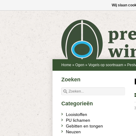
Wij slaan coo
Home
»
Ogen
»
Vogels op soortnaam
»
Pest
Zoeken
Categorieën
3
Looistoffen
PU lichamen
Gebitten en tongen
Neuzen