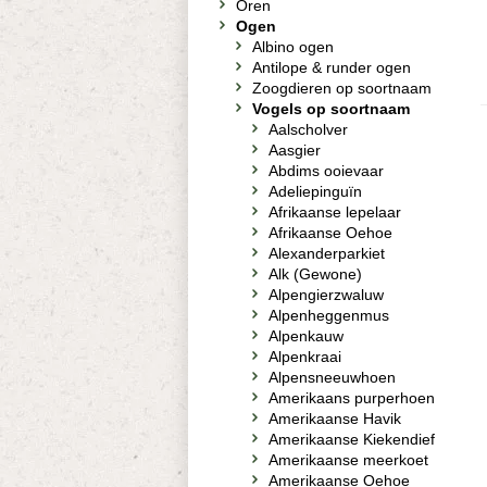
Oren
Ogen
Albino ogen
Antilope & runder ogen
Zoogdieren op soortnaam
Vogels op soortnaam
Aalscholver
Aasgier
Abdims ooievaar
Adeliepinguïn
Afrikaanse lepelaar
Afrikaanse Oehoe
Alexanderparkiet
Alk (Gewone)
Alpengierzwaluw
Alpenheggenmus
Alpenkauw
Alpenkraai
Alpensneeuwhoen
Amerikaans purperhoen
Amerikaanse Havik
Amerikaanse Kiekendief
Amerikaanse meerkoet
Amerikaanse Oehoe