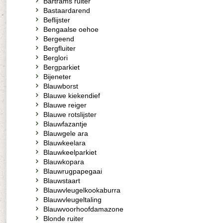
Bartrams ruiter
Bastaardarend
Beflijster
Bengaalse oehoe
Bergeend
Bergfluiter
Berglori
Bergparkiet
Bijeneter
Blauwborst
Blauwe kiekendief
Blauwe reiger
Blauwe rotslijster
Blauwfazantje
Blauwgele ara
Blauwkeelara
Blauwkeelparkiet
Blauwkopara
Blauwrugpapegaai
Blauwstaart
Blauwvleugelkookaburra
Blauwvleugeltaling
Blauwvoorhoofdamazone
Blonde ruiter