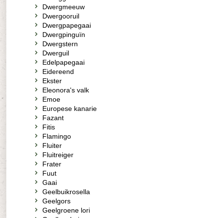
Dwergmeeuw
Dwergooruil
Dwergpapegaai
Dwergpinguïn
Dwergstern
Dwerguil
Edelpapegaai
Eidereend
Ekster
Eleonora's valk
Emoe
Europese kanarie
Fazant
Fitis
Flamingo
Fluiter
Fluitreiger
Frater
Fuut
Gaai
Geelbuikrosella
Geelgors
Geelgroene lori