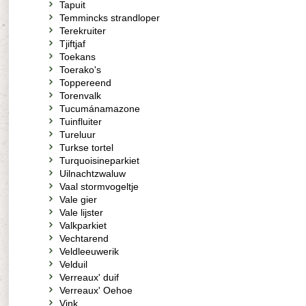
Tapuit
Temmincks strandloper
Terekruiter
Tjiftjaf
Toekans
Toerako's
Toppereend
Torenvalk
Tucumánamazone
Tuinfluiter
Tureluur
Turkse tortel
Turquoisineparkiet
Uilnachtzwaluw
Vaal stormvogeltje
Vale gier
Vale lijster
Valkparkiet
Vechtarend
Veldleeuwerik
Velduil
Verreaux' duif
Verreaux' Oehoe
Vink