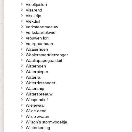
Viooltjeslori
Visarend
Visdiefje
Vlekduif
Vorkstaartmeeuw
Vorkstaartplevier
Vrouwen lori
Vuurgoudhaan
Waaierhoen
Waaierstaartrietzanger
Waaliapapegaaiduif
Waterhoen
Waterpieper
Waterral
Waterrietzanger
Watersnip
Waterspreeuw
Wespendief
Wielewaal
Wilde eend
Wilde zwaan
Wilson's stormvogeltje
Winterkoning