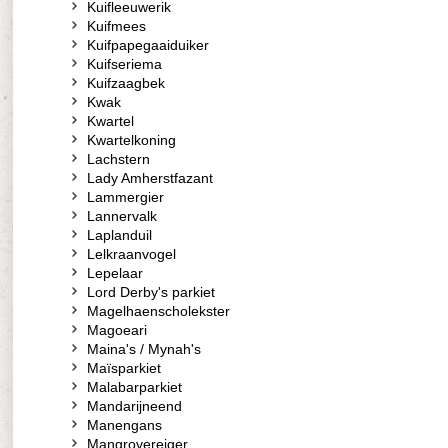
Kuifleeuwerik
Kuifmees
Kuifpapegaaiduiker
Kuifseriema
Kuifzaagbek
Kwak
Kwartel
Kwartelkoning
Lachstern
Lady Amherstfazant
Lammergier
Lannervalk
Laplanduil
Lelkraanvogel
Lepelaar
Lord Derby's parkiet
Magelhaenscholekster
Magoeari
Maina's / Mynah's
Maïsparkiet
Malabarparkiet
Mandarijneend
Manengans
Mangrovereiger