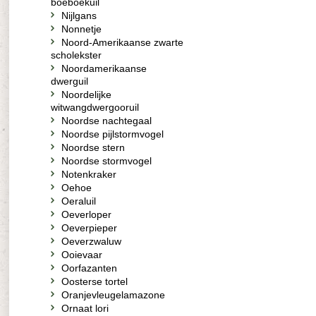
boeboekuil
Nijlgans
Nonnetje
Noord-Amerikaanse zwarte
scholekster
Noordamerikaanse
dwerguil
Noordelijke
witwangdwergooruil
Noordse nachtegaal
Noordse pijlstormvogel
Noordse stern
Noordse stormvogel
Notenkraker
Oehoe
Oeraluil
Oeverloper
Oeverpieper
Oeverzwaluw
Ooievaar
Oorfazanten
Oosterse tortel
Oranjevleugelamazone
Ornaat lori