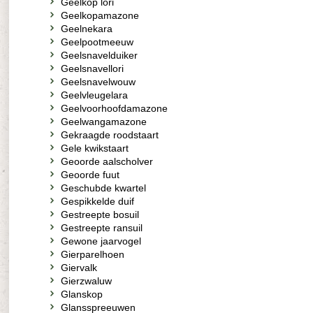
Geelkop lori
Geelkopamazone
Geelnekara
Geelpootmeeuw
Geelsnavelduiker
Geelsnavellori
Geelsnavelwouw
Geelvleugelara
Geelvoorhoofdamazone
Geelwangamazone
Gekraagde roodstaart
Gele kwikstaart
Geoorde aalscholver
Geoorde fuut
Geschubde kwartel
Gespikkelde duif
Gestreepte bosuil
Gestreepte ransuil
Gewone jaarvogel
Gierparelhoen
Giervalk
Gierzwaluw
Glanskop
Glansspreeuwen