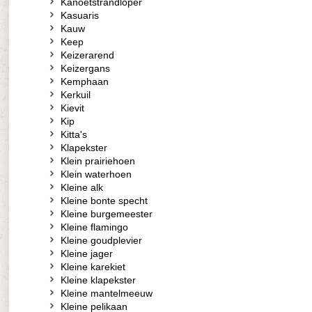
Kanoetstrandloper
Kasuaris
Kauw
Keep
Keizerarend
Keizergans
Kemphaan
Kerkuil
Kievit
Kip
Kitta's
Klapekster
Klein prairiehoen
Klein waterhoen
Kleine alk
Kleine bonte specht
Kleine burgemeester
Kleine flamingo
Kleine goudplevier
Kleine jager
Kleine karekiet
Kleine klapekster
Kleine mantelmeeuw
Kleine pelikaan