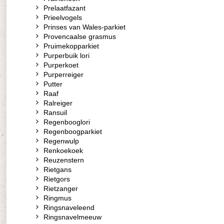
Prelaatfazant
Prieelvogels
Prinses van Wales-parkiet
Provencaalse grasmus
Pruimekopparkiet
Purperbuik lori
Purperkoet
Purperreiger
Putter
Raaf
Ralreiger
Ransuil
Regenbooglori
Regenboogparkiet
Regenwulp
Renkoekoek
Reuzenstern
Rietgans
Rietgors
Rietzanger
Ringmus
Ringsnaveleend
Ringsnavelmeeuw