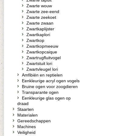
Zwarte tapuit
Zwarte wouw
Zwarte zee-eend
Zwarte zeekoet
Zwarte zwaan
Zwartkaplijster
Zwartkaplori
Zwartkop
Zwartkopmeeuw
Zwartkopcaique
Zwartrugfluitvogel
Zwartstuit lori
Zwartvleugel lori
Amfibiën en reptielen
Eenkleurige acryl ogen vogels
Bruine ogen voor zoogdieren
Transparante ogen
Eenkleurige glas ogen op
draad
Staarten
Materialen
Gereedschappen
Machines
Veiligheid