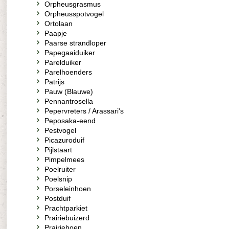
Orpheusgrasmus
Orpheusspotvogel
Ortolaan
Paapje
Paarse strandloper
Papegaaiduiker
Parelduiker
Parelhoenders
Patrijs
Pauw (Blauwe)
Pennantrosella
Pepervreters / Arassari's
Peposaka-eend
Pestvogel
Picazuroduif
Pijlstaart
Pimpelmees
Poelruiter
Poelsnip
Porseleinhoen
Postduif
Prachtparkiet
Prairiebuizerd
Prairiehoen