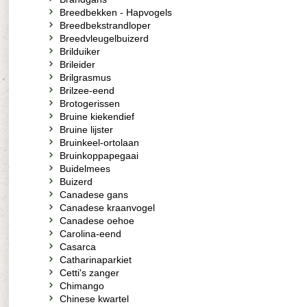
Breedbekken - Hapvogels
Breedbekstrandloper
Breedvleugelbuizerd
Brilduiker
Brileider
Brilgrasmus
Brilzee-eend
Brotogerissen
Bruine kiekendief
Bruine lijster
Bruinkeel-ortolaan
Bruinkoppapegaai
Buidelmees
Buizerd
Canadese gans
Canadese kraanvogel
Canadese oehoe
Carolina-eend
Casarca
Catharinaparkiet
Cetti's zanger
Chimango
Chinese kwartel