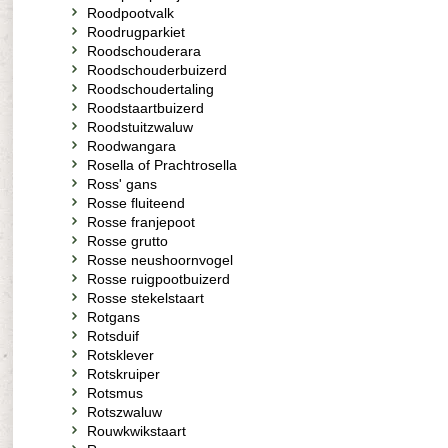
Roodpootvalk
Roodrugparkiet
Roodschouderara
Roodschouderbuizerd
Roodschoudertaling
Roodstaartbuizerd
Roodstuitzwaluw
Roodwangara
Rosella of Prachtrosella
Ross' gans
Rosse fluiteend
Rosse franjepoot
Rosse grutto
Rosse neushoornvogel
Rosse ruigpootbuizerd
Rosse stekelstaart
Rotgans
Rotsduif
Rotsklever
Rotskruiper
Rotsmus
Rotszwaluw
Rouwkwikstaart