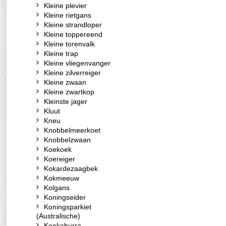
Kleine plevier
Kleine rietgans
Kleine strandloper
Kleine toppereend
Kleine torenvalk
Kleine trap
Kleine vliegenvanger
Kleine zilverreiger
Kleine zwaan
Kleine zwartkop
Kleinste jager
Kluut
Kneu
Knobbelmeerkoet
Knobbelzwaan
Koekoek
Koereiger
Kokardezaagbek
Kokmeeuw
Kolgans
Koningseider
Koningsparkiet
(Australische)
Kookaburra