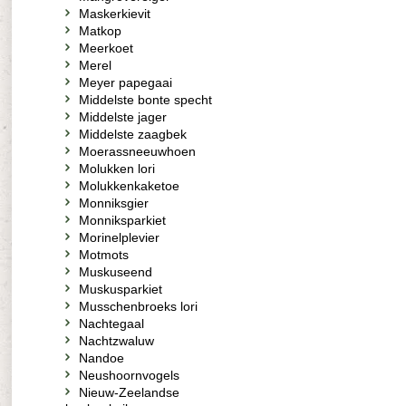
Maskerkievit
Matkop
Meerkoet
Merel
Meyer papegaai
Middelste bonte specht
Middelste jager
Middelste zaagbek
Moerassneeuwhoen
Molukken lori
Molukkenkaketoe
Monniksgier
Monniksparkiet
Morinelplevier
Motmots
Muskuseend
Muskusparkiet
Musschenbroeks lori
Nachtegaal
Nachtzwaluw
Nandoe
Neushoornvogels
Nieuw-Zeelandse