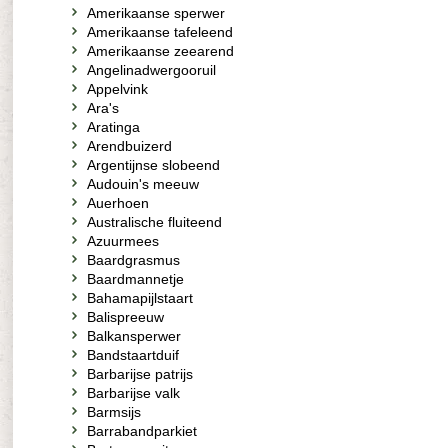
Amerikaanse sperwer
Amerikaanse tafeleend
Amerikaanse zeearend
Angelinadwergooruil
Appelvink
Ara's
Aratinga
Arendbuizerd
Argentijnse slobeend
Audouin's meeuw
Auerhoen
Australische fluiteend
Azuurmees
Baardgrasmus
Baardmannetje
Bahamapijlstaart
Balispreeuw
Balkansperwer
Bandstaartduif
Barbarijse patrijs
Barbarijse valk
Barmsijs
Barrabandparkiet