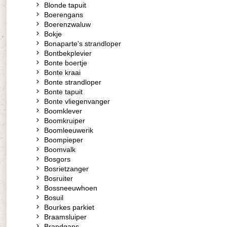
Blonde tapuit
Boerengans
Boerenzwaluw
Bokje
Bonaparte's strandloper
Bontbekplevier
Bonte boertje
Bonte kraai
Bonte strandloper
Bonte tapuit
Bonte vliegenvanger
Boomklever
Boomkruiper
Boomleeuwerik
Boompieper
Boomvalk
Bosgors
Bosrietzanger
Bosruiter
Bossneeuwhoen
Bosuil
Bourkes parkiet
Braamsluiper
Brandgans