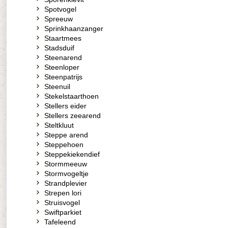
Spotvogel
Spreeuw
Sprinkhaanzanger
Staartmees
Stadsduif
Steenarend
Steenloper
Steenpatrijs
Steenuil
Stekelstaarthoen
Stellers eider
Stellers zeearend
Steltkluut
Steppe arend
Steppehoen
Steppekiekendief
Stormmeeuw
Stormvogeltje
Strandplevier
Strepen lori
Struisvogel
Swiftparkiet
Tafeleend