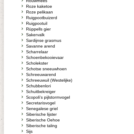
Rouwmees
Roze kaketoe
Roze pelikaan
Ruigpootbuizerd
Ruigpootuil
Rüppells gier
Sakervalk
Sardijnse grasmus
Savanne arend
Scharrelaar
Schoenbekooievaar
Scholekster
Schotse sneeuwhoen
Schreeuwarend
Schreeuwuil (Westelijke)
Schubbenlori
Schuitbekreiger
Scopoli's pijlstormvogel
Secretarisvogel
Senegalese griel
Siberische lijster
Siberische Oehoe
Siberische taling
Sijs