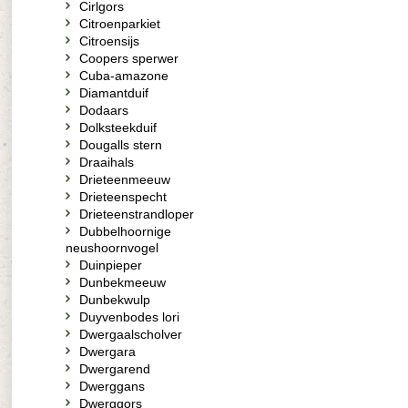
Cirlgors
Citroenparkiet
Citroensijs
Coopers sperwer
Cuba-amazone
Diamantduif
Dodaars
Dolksteekduif
Dougalls stern
Draaihals
Drieteenmeeuw
Drieteenspecht
Drieteenstrandloper
Dubbelhoornige
neushoornvogel
Duinpieper
Dunbekmeeuw
Dunbekwulp
Duyvenbodes lori
Dwergaalscholver
Dwergara
Dwergarend
Dwerggans
Dwerggors