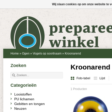
Wij slaan cookies op om onze website te v
Home
»
Ogen
»
Vogels op soortnaam
»
Kroonarend
Zoeken
Kroonarend
Foto-tabel
Lijst
Categorieën
1 Producten
Looistoffen
PU lichamen
Gebitten en tongen
Neuzen