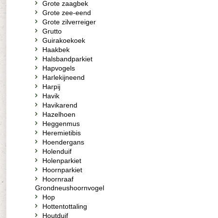
Grote zaagbek
Grote zee-eend
Grote zilverreiger
Grutto
Guirakoekoek
Haakbek
Halsbandparkiet
Hapvogels
Harlekijneend
Harpij
Havik
Havikarend
Hazelhoen
Heggenmus
Heremietibis
Hoendergans
Holenduif
Holenparkiet
Hoornparkiet
Hoornraaf
Grondneushoornvogel
Hop
Hottentottaling
Houtduif