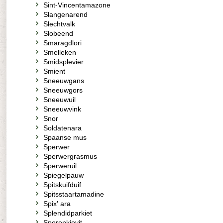
Sint-Vincentamazone
Slangenarend
Slechtvalk
Slobeend
Smaragdlori
Smelleken
Smidsplevier
Smient
Sneeuwgans
Sneeuwgors
Sneeuwuil
Sneeuwvink
Snor
Soldatenara
Spaanse mus
Sperwer
Sperwergrasmus
Sperweruil
Spiegelpauw
Spitskuifduif
Spitsstaartamadine
Spix' ara
Splendidparkiet
Sporenkievit