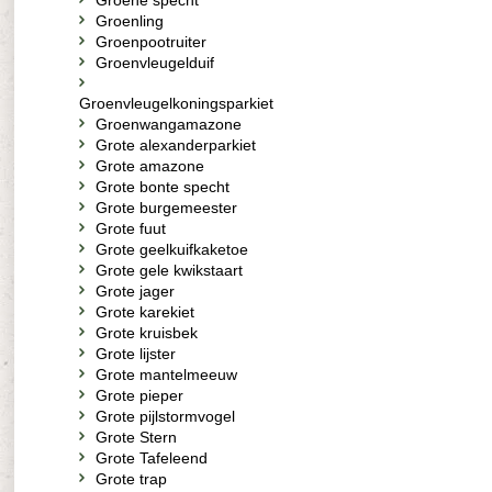
Groene specht
Groenling
Groenpootruiter
Groenvleugelduif
Groenvleugelkoningsparkiet
Groenwangamazone
Grote alexanderparkiet
Grote amazone
Grote bonte specht
Grote burgemeester
Grote fuut
Grote geelkuifkaketoe
Grote gele kwikstaart
Grote jager
Grote karekiet
Grote kruisbek
Grote lijster
Grote mantelmeeuw
Grote pieper
Grote pijlstormvogel
Grote Stern
Grote Tafeleend
Grote trap