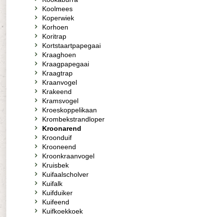
Koolmees
Koperwiek
Korhoen
Koritrap
Kortstaartpapegaai
Kraaghoen
Kraagpapegaai
Kraagtrap
Kraanvogel
Krakeend
Kramsvogel
Kroeskoppelikaan
Krombekstrandloper
Kroonarend
Kroonduif
Krooneend
Kroonkraanvogel
Kruisbek
Kuifaalscholver
Kuifalk
Kuifduiker
Kuifeend
Kuifkoekkoek