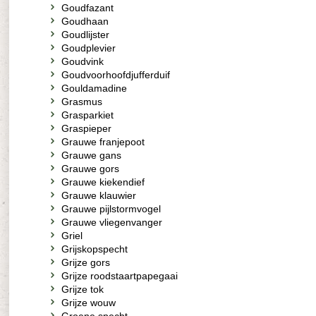
Goudfazant
Goudhaan
Goudlijster
Goudplevier
Goudvink
Goudvoorhoofdjufferduif
Gouldamadine
Grasmus
Grasparkiet
Graspieper
Grauwe franjepoot
Grauwe gans
Grauwe gors
Grauwe kiekendief
Grauwe klauwier
Grauwe pijlstormvogel
Grauwe vliegenvanger
Griel
Grijskopspecht
Grijze gors
Grijze roodstaartpapegaai
Grijze tok
Grijze wouw