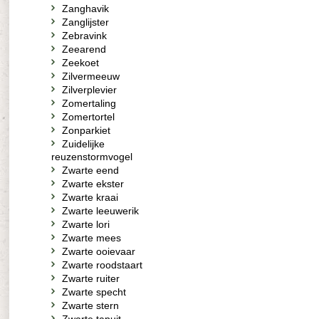
Zanghavik
Zanglijster
Zebravink
Zeearend
Zeekoet
Zilvermeeuw
Zilverplevier
Zomertaling
Zomertortel
Zonparkiet
Zuidelijke
reuzenstormvogel
Zwarte eend
Zwarte ekster
Zwarte kraai
Zwarte leeuwerik
Zwarte lori
Zwarte mees
Zwarte ooievaar
Zwarte roodstaart
Zwarte ruiter
Zwarte specht
Zwarte stern