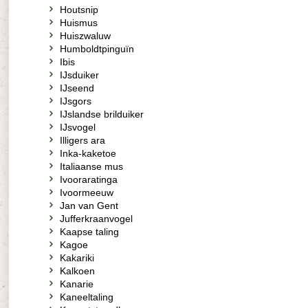
Houtsnip
Huismus
Huiszwaluw
Humboldtpinguïn
Ibis
IJsduiker
IJseend
IJsgors
IJslandse brilduiker
IJsvogel
Illigers ara
Inka-kaketoe
Italiaanse mus
Ivooraratinga
Ivoormeeuw
Jan van Gent
Jufferkraanvogel
Kaapse taling
Kagoe
Kakariki
Kalkoen
Kanarie
Kaneeltaling