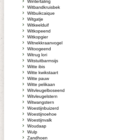
Wintertaling
Witbandkruisbek
Witbuikcaique
Witgatje
Witkeelduif
Witkopeend
Witkopgier
Witnekkraanvogel
Witoogeend
Witrug lori
Witstuitbarmsijs
Witte ibis
Witte kwikstaart
Witte pauw
Witte pelikaan
Witvleugelboseend
Witvleugelstern
Witwangstern
Woestijnbuizerd
Woestijnoehoe
Woestijnvalk
Woudaap
Wulp
Zandhoen