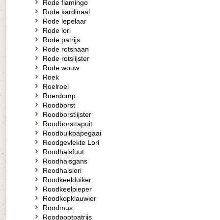
Rode flamingo
Rode kardinaal
Rode lepelaar
Rode lori
Rode patrijs
Rode rotshaan
Rode rotslijster
Rode wouw
Roek
Roelroel
Roerdomp
Roodborst
Roodborstlijster
Roodborsttapuit
Roodbuikpapegaai
Roodgevlekte Lori
Roodhalsfuut
Roodhalsgans
Roodhalslori
Roodkeelduiker
Roodkeelpieper
Roodkopklauwier
Roodmus
Roodpootpatrijs