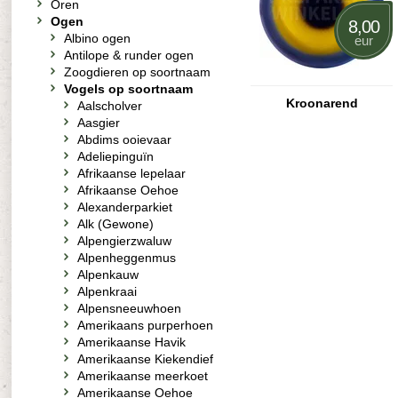
Oren
Ogen
8,00
Albino ogen
eur
Antilope & runder ogen
Zoogdieren op soortnaam
Vogels op soortnaam
Kroonarend
Aalscholver
Aasgier
Abdims ooievaar
Adeliepinguïn
Afrikaanse lepelaar
Afrikaanse Oehoe
Alexanderparkiet
Alk (Gewone)
Alpengierzwaluw
Alpenheggenmus
Alpenkauw
Alpenkraai
Alpensneeuwhoen
Amerikaans purperhoen
Amerikaanse Havik
Amerikaanse Kiekendief
Amerikaanse meerkoet
Amerikaanse Oehoe