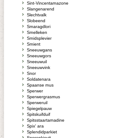
Sint-Vincentamazone
Slangenarend
Slechtvalk
Slobeend
Smaragdlori
Smelleken
Smidsplevier
Smient
Sneeuwgans
Sneeuwgors
Sneeuwuil
Sneeuwvink
Snor
Soldatenara
Spaanse mus
Sperwer
Sperwergrasmus
Sperweruil
Spiegelpauw
Spitskuifduif
Spitsstaartamadine
Spix' ara
Splendidparkiet
Sporenkievit