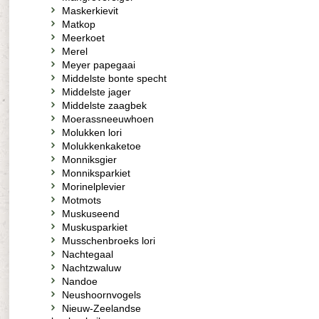
Maskerkievit
Matkop
Meerkoet
Merel
Meyer papegaai
Middelste bonte specht
Middelste jager
Middelste zaagbek
Moerassneeuwhoen
Molukken lori
Molukkenkaketoe
Monniksgier
Monniksparkiet
Morinelplevier
Motmots
Muskuseend
Muskusparkiet
Musschenbroeks lori
Nachtegaal
Nachtzwaluw
Nandoe
Neushoornvogels
Nieuw-Zeelandse