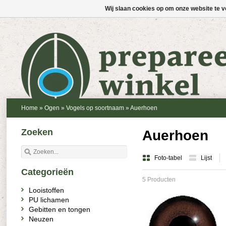
Wij slaan cookies op om onze website te v
Home
»
Ogen
»
Vogels op soortnaam
»
Auerhoen
Zoeken
Auerhoen
Foto-tabel
Lijst
Categorieën
5 Producten
Looistoffen
PU lichamen
Gebitten en tongen
Neuzen