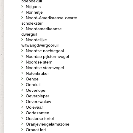
boeboekuil
Nijlgans
Nonnetje
Noord-Amerikaanse zwarte
scholekster
Noordamerikaanse
dwerguil
Noordelijke
witwangdwergooruil
Noordse nachtegaal
Noordse pijlstormvogel
Noordse stern
Noordse stormvogel
Notenkraker
Oehoe
Oeraluil
Oeverloper
Oeverpieper
Oeverzwaluw
Ooievaar
Oorfazanten
Oosterse tortel
Oranjevleugelamazone
Ornaat lori