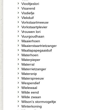
Viooltjeslori
Visarend
Visdiefje
Vlekduif
Vorkstaartmeeuw
Vorkstaartplevier
Vrouwen lori
Vuurgoudhaan
Waaierhoen
Waaierstaartrietzanger
Waaliapapegaaiduif
Waterhoen
Waterpieper
Waterral
Waterrietzanger
Watersnip
Waterspreeuw
Wespendief
Wielewaal
Wilde eend
Wilde zwaan
Wilson's stormvogeltje
Winterkoning