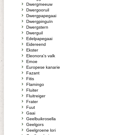
Dwergmeeuw
Dwergooruil
Dwergpapegaai
Dwergpinguïn
Dwergstern
Dwerguil
Edelpapegaai
Eidereend
Ekster
Eleonora's valk
Emoe
Europese kanarie
Fazant
Fitis
Flamingo
Fluiter
Fluitreiger
Frater
Fuut
Gaai
Geelbuikrosella
Geelgors
Geelgroene lori