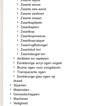
Zwarte tapuit
Zwarte wouw
Zwarte zee-eend
Zwarte zeekoet
Zwarte zwaan
Zwartkaplijster
Zwartkaplori
Zwartkop
Zwartkopmeeuw
Zwartkopcaique
Zwartrugfluitvogel
Zwartstuit lori
Zwartvleugel lori
Amfibiën en reptielen
Eenkleurige acryl ogen vogels
Bruine ogen voor zoogdieren
Transparante ogen
Eenkleurige glas ogen op
draad
Staarten
Materialen
Gereedschappen
Machines
Veiligheid