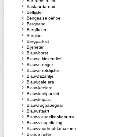
Bartrams ruiter
Bastaardarend
Beflijster
Bengaalse oehoe
Bergeend
Bergfluiter
Berglori
Bergparkiet
Bijeneter
Blauwborst
Blauwe kiekendief
Blauwe reiger
Blauwe rotslijster
Blauwfazantje
Blauwgele ara
Blauwkeelara
Blauwkeelparkiet
Blauwkopara
Blauwrugpapegaai
Blauwstaart
Blauwvleugelkookaburra
Blauwvleugeltaling
Blauwvoorhoofdamazone
Blonde ruiter