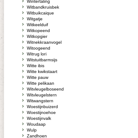
Wintertaling
Witbandkruisbek
Witbuikcaique
Witgatje
Witkeelduif
Witkopeend
Witkopgier
Witnekkraanvogel
Witoogeend
Witrug lori
Witstuitbarmsijs
Witte ibis
Witte kwikstaart
Witte pauw
Witte pelikaan
Witvleugelboseend
Witvleugelstern
Witwangstern
Woestijnbuizerd
Woestijnoehoe
Woestijnvalk
Woudaap
Wulp
Zandhoen