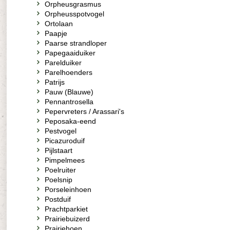
Orpheusgrasmus
Orpheusspotvogel
Ortolaan
Paapje
Paarse strandloper
Papegaaiduiker
Parelduiker
Parelhoenders
Patrijs
Pauw (Blauwe)
Pennantrosella
Pepervreters / Arassari's
Peposaka-eend
Pestvogel
Picazuroduif
Pijlstaart
Pimpelmees
Poelruiter
Poelsnip
Porseleinhoen
Postduif
Prachtparkiet
Prairiebuizerd
Prairiehoen