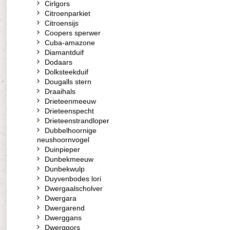
Cirlgors
Citroenparkiet
Citroensijs
Coopers sperwer
Cuba-amazone
Diamantduif
Dodaars
Dolksteekduif
Dougalls stern
Draaihals
Drieteenmeeuw
Drieteenspecht
Drieteenstrandloper
Dubbelhoornige
neushoornvogel
Duinpieper
Dunbekmeeuw
Dunbekwulp
Duyvenbodes lori
Dwergaalscholver
Dwergara
Dwergarend
Dwerggans
Dwerggors