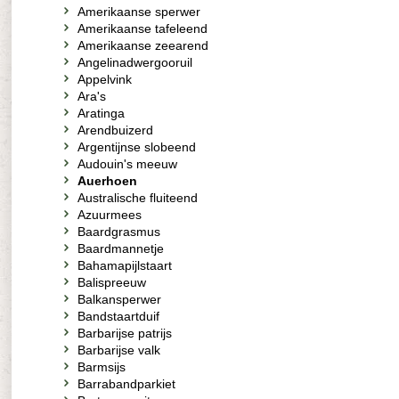
Amerikaanse sperwer
Amerikaanse tafeleend
Amerikaanse zeearend
Angelinadwergooruil
Appelvink
Ara's
Aratinga
Arendbuizerd
Argentijnse slobeend
Audouin's meeuw
Auerhoen
Australische fluiteend
Azuurmees
Baardgrasmus
Baardmannetje
Bahamapijlstaart
Balispreeuw
Balkansperwer
Bandstaartduif
Barbarijse patrijs
Barbarijse valk
Barmsijs
Barrabandparkiet