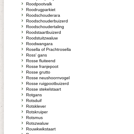
Roodpootvalk
Roodrugparkiet
Roodschouderara
Roodschouderbuizerd
Roodschoudertaling
Roodstaartbuizerd
Roodstuitzwaluw
Roodwangara
Rosella of Prachtrosella
Ross' gans
Rosse fluiteend
Rosse franjepoot
Rosse grutto
Rosse neushoornvogel
Rosse ruigpootbuizerd
Rosse stekelstaart
Rotgans
Rotsduif
Rotsklever
Rotskruiper
Rotsmus
Rotszwaluw
Rouwkwikstaart