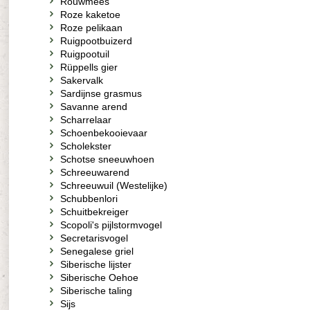
Rouwmees
Roze kaketoe
Roze pelikaan
Ruigpootbuizerd
Ruigpootuil
Rüppells gier
Sakervalk
Sardijnse grasmus
Savanne arend
Scharrelaar
Schoenbekooievaar
Scholekster
Schotse sneeuwhoen
Schreeuwarend
Schreeuwuil (Westelijke)
Schubbenlori
Schuitbekreiger
Scopoli's pijlstormvogel
Secretarisvogel
Senegalese griel
Siberische lijster
Siberische Oehoe
Siberische taling
Sijs