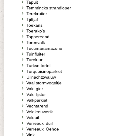
Tapuit
Temmincks strandloper
Terekruiter
Tjiftjaf
Toekans
Toerako's
Toppereend
Torenvalk
Tucumánamazone
Tuinfluiter
Tureluur
Turkse tortel
Turquoisineparkiet
Uilnachtzwaluw
Vaal stormvogeltje
Vale gier
Vale lijster
Valkparkiet
Vechtarend
Veldleeuwerik
Velduil
Verreaux' duif
Verreaux' Oehoe
Vink