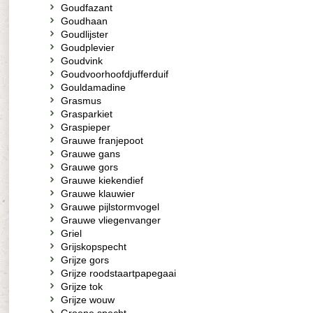
Goudfazant
Goudhaan
Goudlijster
Goudplevier
Goudvink
Goudvoorhoofdjufferduif
Gouldamadine
Grasmus
Grasparkiet
Graspieper
Grauwe franjepoot
Grauwe gans
Grauwe gors
Grauwe kiekendief
Grauwe klauwier
Grauwe pijlstormvogel
Grauwe vliegenvanger
Griel
Grijskopspecht
Grijze gors
Grijze roodstaartpapegaai
Grijze tok
Grijze wouw