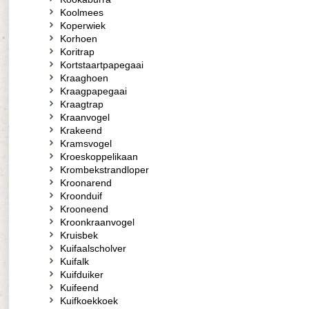
Koolmees
Koperwiek
Korhoen
Koritrap
Kortstaartpapegaai
Kraaghoen
Kraagpapegaai
Kraagtrap
Kraanvogel
Krakeend
Kramsvogel
Kroeskoppelikaan
Krombekstrandloper
Kroonarend
Kroonduif
Krooneend
Kroonkraanvogel
Kruisbek
Kuifaalscholver
Kuifalk
Kuifduiker
Kuifeend
Kuifkoekkoek