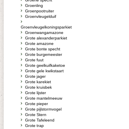
Groene specht
Groenling
Groenpootruiter
Groenvleugelduif
Groenvleugelkoningsparkiet
Groenwangamazone
Grote alexanderparkiet
Grote amazone
Grote bonte specht
Grote burgemeester
Grote fuut
Grote geelkuifkaketoe
Grote gele kwikstaart
Grote jager
Grote karekiet
Grote kruisbek
Grote lijster
Grote mantelmeeuw
Grote pieper
Grote pijlstormvogel
Grote Stern
Grote Tafeleend
Grote trap