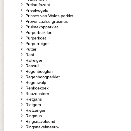
Prelaatfazant
Prieelvogels
Prinses van Wales-parkiet
Provencaalse grasmus
Pruimekopparkiet
Purperbuik lori
Purperkoet
Purperreiger
Putter
Raaf
Ralreiger
Ransuil
Regenbooglori
Regenboogparkiet
Regenwulp
Renkoekoek
Reuzenstern
Rietgans
Rietgors
Rietzanger
Ringmus
Ringsnaveleend
Ringsnavelmeeuw