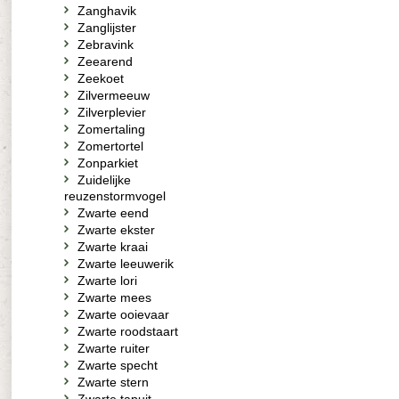
Zanghavik
Zanglijster
Zebravink
Zeearend
Zeekoet
Zilvermeeuw
Zilverplevier
Zomertaling
Zomertortel
Zonparkiet
Zuidelijke
reuzenstormvogel
Zwarte eend
Zwarte ekster
Zwarte kraai
Zwarte leeuwerik
Zwarte lori
Zwarte mees
Zwarte ooievaar
Zwarte roodstaart
Zwarte ruiter
Zwarte specht
Zwarte stern