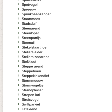
Spotvogel
Spreeuw
Sprinkhaanzanger
Staartmees
Stadsduif
Steenarend
Steenloper
Steenpatrijs
Steenuil
Stekelstaarthoen
Stellers eider
Stellers zeearend
Steltkluut
Steppe arend
Steppehoen
Steppekiekendief
Stormmeeuw
Stormvogeltje
Strandplevier
Strepen lori
Struisvogel
Swiftparkiet
Tafeleend