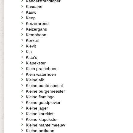
Kanoetstrandloper
Kasuaris
Kauw
Keep
Keizerarend
Keizergans
Kemphaan
Kerkuil
Kievit
Kip
Kitta's
Klapekster
Klein prairiehoen
Klein waterhoen
Kleine alk
Kleine bonte specht
Kleine burgemeester
Kleine flamingo
Kleine goudplevier
Kleine jager
Kleine karekiet
Kleine klapekster
Kleine mantelmeeuw
Kleine pelikaan