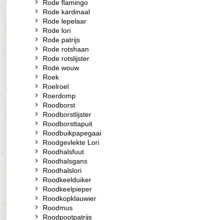
Rode flamingo
Rode kardinaal
Rode lepelaar
Rode lori
Rode patrijs
Rode rotshaan
Rode rotslijster
Rode wouw
Roek
Roelroel
Roerdomp
Roodborst
Roodborstlijster
Roodborsttapuit
Roodbuikpapegaai
Roodgevlekte Lori
Roodhalsfuut
Roodhalsgans
Roodhalslori
Roodkeelduiker
Roodkeelpieper
Roodkopklauwier
Roodmus
Roodpootpatrijs