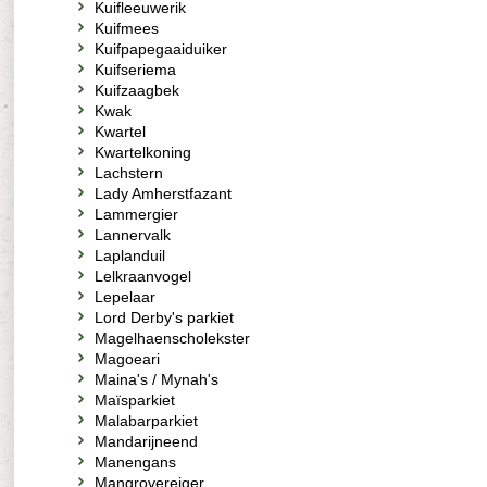
Kuifleeuwerik
Kuifmees
Kuifpapegaaiduiker
Kuifseriema
Kuifzaagbek
Kwak
Kwartel
Kwartelkoning
Lachstern
Lady Amherstfazant
Lammergier
Lannervalk
Laplanduil
Lelkraanvogel
Lepelaar
Lord Derby's parkiet
Magelhaenscholekster
Magoeari
Maina's / Mynah's
Maïsparkiet
Malabarparkiet
Mandarijneend
Manengans
Mangrovereiger