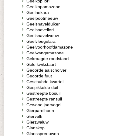
Geelkop lori
Geelkopamazone
Geelnekara
Geelpootmeeuw
Geelsnavelduiker
Geelsnavellori
Geelsnavelwouw
Geelvleugelara
Geelvoorhoofdamazone
Geelwangamazone
Gekraagde roodstaart
Gele kwikstaart
Geoorde aalscholver
Geoorde fuut
Geschubde kwartel
Gespikkelde duif
Gestreepte bosuil
Gestreepte ransuil
Gewone jaarvogel
Gierparelhoen
Giervalk
Gierzwaluw
Glanskop
Glansspreeuwen