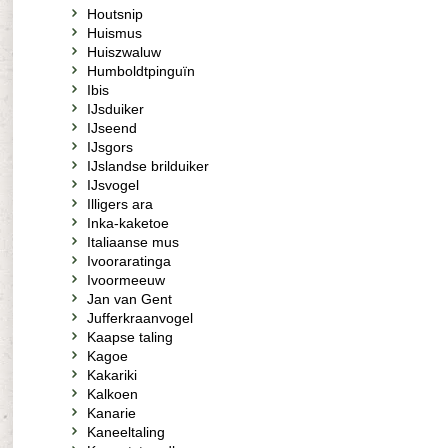
Houtsnip
Huismus
Huiszwaluw
Humboldtpinguïn
Ibis
IJsduiker
IJseend
IJsgors
IJslandse brilduiker
IJsvogel
Illigers ara
Inka-kaketoe
Italiaanse mus
Ivooraratinga
Ivoormeeuw
Jan van Gent
Jufferkraanvogel
Kaapse taling
Kagoe
Kakariki
Kalkoen
Kanarie
Kaneeltaling