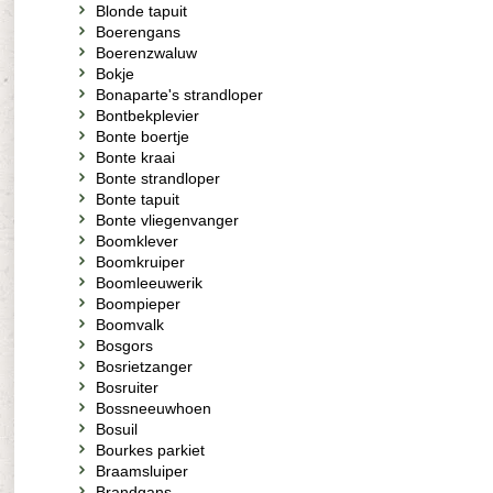
Blonde tapuit
Boerengans
Boerenzwaluw
Bokje
Bonaparte's strandloper
Bontbekplevier
Bonte boertje
Bonte kraai
Bonte strandloper
Bonte tapuit
Bonte vliegenvanger
Boomklever
Boomkruiper
Boomleeuwerik
Boompieper
Boomvalk
Bosgors
Bosrietzanger
Bosruiter
Bossneeuwhoen
Bosuil
Bourkes parkiet
Braamsluiper
Brandgans