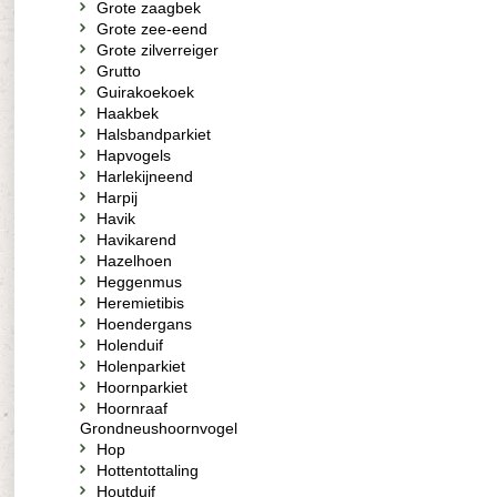
Grote zaagbek
Grote zee-eend
Grote zilverreiger
Grutto
Guirakoekoek
Haakbek
Halsbandparkiet
Hapvogels
Harlekijneend
Harpij
Havik
Havikarend
Hazelhoen
Heggenmus
Heremietibis
Hoendergans
Holenduif
Holenparkiet
Hoornparkiet
Hoornraaf
Grondneushoornvogel
Hop
Hottentottaling
Houtduif