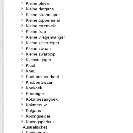
Kleine plevier
Kleine rietgans
Kleine strandloper
Kleine toppereend
Kleine torenvalk
Kleine trap
Kleine vliegenvanger
Kleine zilverreiger
Kleine zwaan
Kleine zwartkop
Kleinste jager
Kluut
Kneu
Knobbelmeerkoet
Knobbelzwaan
Koekoek
Koereiger
Kokardezaagbek
Kokmeeuw
Kolgans
Koningseider
Koningsparkiet
(Australische)
Kookaburra