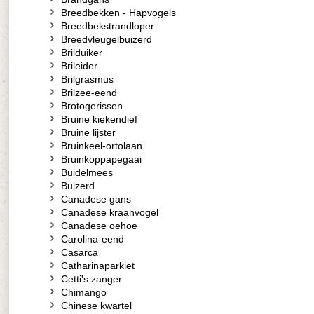
Breedbekken - Hapvogels
Breedbekstrandloper
Breedvleugelbuizerd
Brilduiker
Brileider
Brilgrasmus
Brilzee-eend
Brotogerissen
Bruine kiekendief
Bruine lijster
Bruinkeel-ortolaan
Bruinkoppapegaai
Buidelmees
Buizerd
Canadese gans
Canadese kraanvogel
Canadese oehoe
Carolina-eend
Casarca
Catharinaparkiet
Cetti's zanger
Chimango
Chinese kwartel