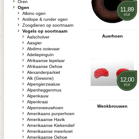
Oren
Ogen
11,89
Albino ogen
eur
Antilope & runder ogen
Zoogdieren op soortnaam
Vogels op soortnaam
Auerhoen
Aalscholver
Aasgier
Abdims ooievaar
Adeliepinguïn
Afrikaanse lepelaar
Afrikaanse Oehoe
Alexanderparkiet
Alk (Gewone)
12,00
Alpengierzwaluw
eur
Alpenheggenmus
Alpenkauw
Alpenkraai
Wenkbrouwen
Alpensneeuwhoen
Amerikaans purperhoen
Amerikaanse Havik
Amerikaanse Kiekendief
Amerikaanse meerkoet
Amerikaanse Oehoe