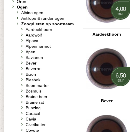
Oren
Ogen
4,00
Albino ogen
eur
Antilope & runder ogen
Zoogdieren op soortnaam
Aardeekhoorn
Aardeekhoorn
Aardwolf
Alpaca
Alpenmarmot
Apen
Bavianen
Bever
Beverrat
Bizon
6,50
Blesbok
eur
Boommarter
Bosmuis
Bruine beer
Bever
Bruine rat
Bunzing
Caracal
Cavia
Civetkatten
Coyote