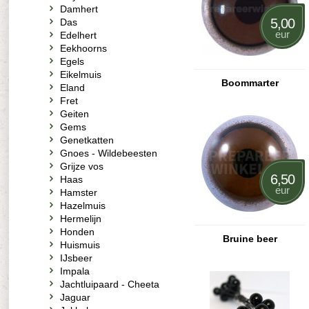
Damhert
5,00
Das
eur
Edelhert
Eekhoorns
Egels
Eikelmuis
Boommarter
Eland
Fret
Geiten
Gems
Genetkatten
Gnoes - Wildebeesten
Grijze vos
6,50
Haas
eur
Hamster
Hazelmuis
Hermelijn
Honden
Bruine beer
Huismuis
IJsbeer
Impala
Jachtluipaard - Cheeta
Jaguar