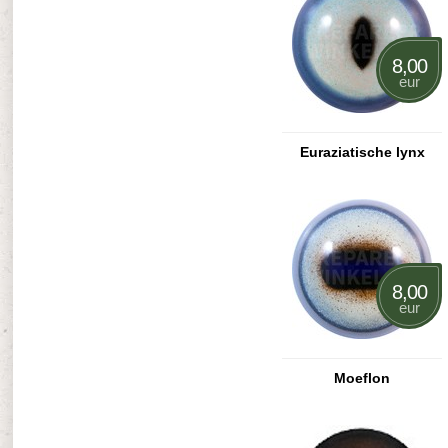
8,00
eur
Euraziatische lynx
8,00
eur
Moeflon