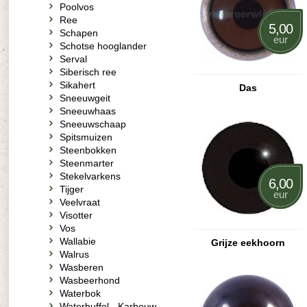
Poolvos
Ree
5,00
Schapen
eur
Schotse hooglander
Serval
Siberisch ree
Sikahert
Das
Sneeuwgeit
Sneeuwhaas
Sneeuwschaap
Spitsmuizen
Steenbokken
Steenmarter
Stekelvarkens
6,00
Tijger
eur
Veelvraat
Visotter
Vos
Wallabie
Grijze eekhoorn
Walrus
Wasberen
Wasbeerhond
Waterbok
Waterbuffel - Karbouw