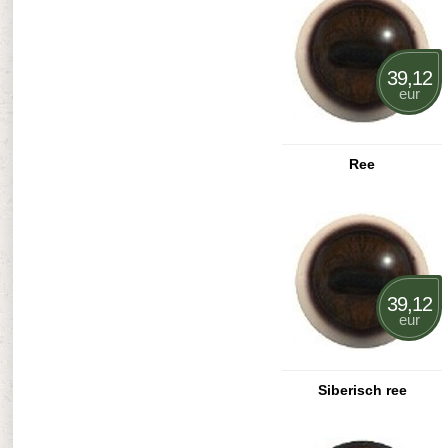
39,12
eur
Ree
39,12
eur
Siberisch ree