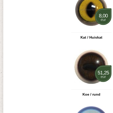
8,00
eur
Kat / Huiskat
51,25
eur
Koe / rund