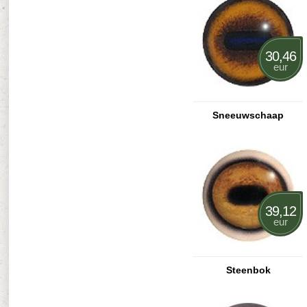
30,46
eur
Sneeuwschaap
39,12
eur
Steenbok