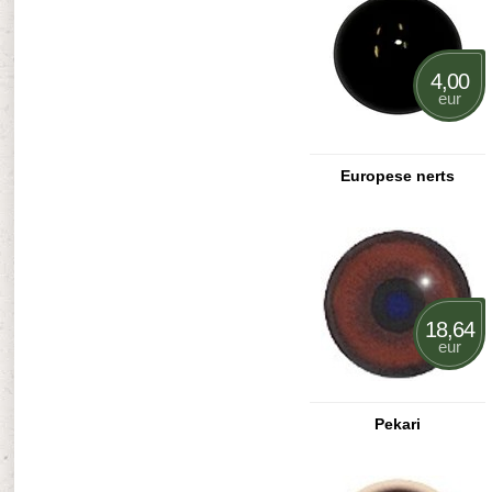
4,00
eur
Europese nerts
18,64
eur
Pekari