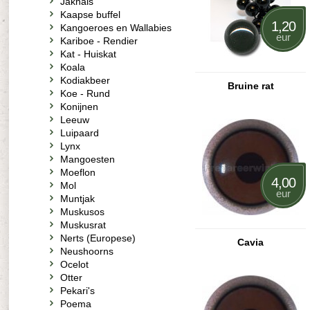
Jakhals
Kaapse buffel
1,20
Kangoeroes en Wallabies
eur
Kariboe - Rendier
Kat - Huiskat
Koala
Kodiakbeer
Bruine rat
Koe - Rund
Konijnen
Leeuw
Luipaard
Lynx
Mangoesten
Moeflon
4,00
Mol
eur
Muntjak
Muskusos
Muskusrat
Nerts (Europese)
Cavia
Neushoorns
Ocelot
Otter
Pekari's
Poema