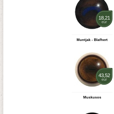
18,21
eur
Muntjak - Blafhert
43,52
eur
Muskusos