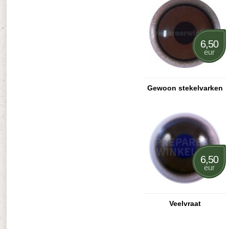
6,50
eur
Gewoon stekelvarken
6,50
eur
Veelvraat