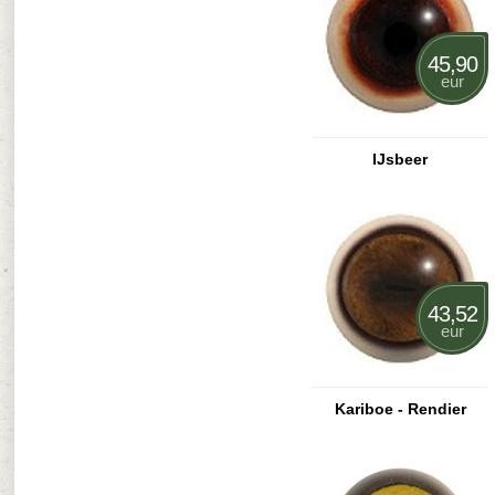
45,90
eur
IJsbeer
43,52
eur
Kariboe - Rendier