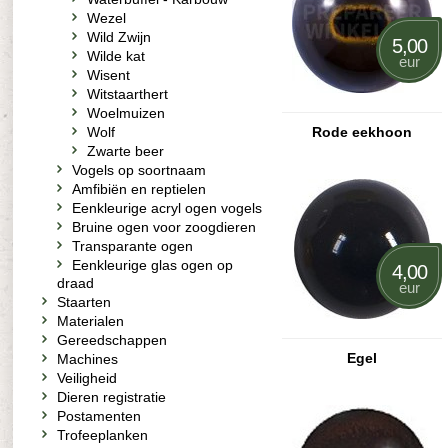
Wezel
Wild Zwijn
5,00
Wilde kat
eur
Wisent
Witstaarthert
Woelmuizen
Wolf
Rode eekhoon
Zwarte beer
Vogels op soortnaam
Amfibiën en reptielen
Eenkleurige acryl ogen vogels
Bruine ogen voor zoogdieren
Transparante ogen
Eenkleurige glas ogen op
4,00
draad
eur
Staarten
Materialen
Gereedschappen
Egel
Machines
Veiligheid
Dieren registratie
Postamenten
Trofeeplanken