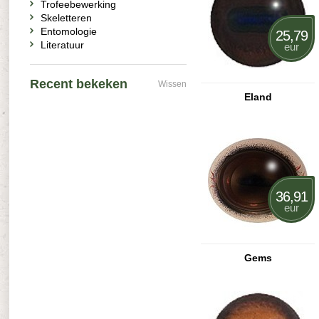
Trofeebewerking
Skeletteren
Entomologie
25,79
Literatuur
eur
Recent bekeken
Wissen
Eland
36,91
eur
Gems