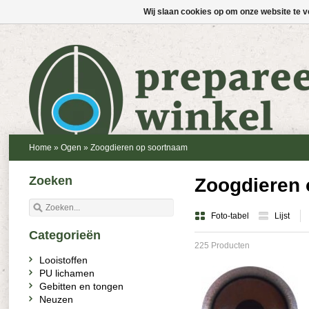
Wij slaan cookies op om onze website te v
Home
»
Ogen
»
Zoogdieren op soortnaam
Zoeken
Zoogdieren 
Foto-tabel
Lijst
Categorieën
225 Producten
Looistoffen
PU lichamen
Gebitten en tongen
Neuzen