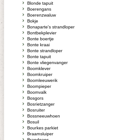
Blonde tapuit
Boerengans
Boerenzwaluw
Bokje
Bonaparte's strandloper
Bontbekplevier
Bonte boertje
Bonte kraai
Bonte strandloper
Bonte tapuit
Bonte vliegenvanger
Boomklever
Boomkruiper
Boomleeuwerik
Boompieper
Boomvalk
Bosgors
Bosrietzanger
Bosruiter
Bossneeuwhoen
Bosuil
Bourkes parkiet
Braamsluiper
Brandgans