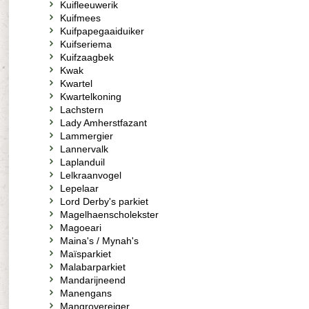
Kuifleeuwerik
Kuifmees
Kuifpapegaaiduiker
Kuifseriema
Kuifzaagbek
Kwak
Kwartel
Kwartelkoning
Lachstern
Lady Amherstfazant
Lammergier
Lannervalk
Laplanduil
Lelkraanvogel
Lepelaar
Lord Derby's parkiet
Magelhaenscholekster
Magoeari
Maina's / Mynah's
Maïsparkiet
Malabarparkiet
Mandarijneend
Manengans
Mangrovereiger