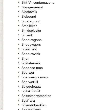
Sint-Vincentamazone
Slangenarend
Slechtvalk
Slobeend
Smaragdlori
Smelleken
Smidsplevier
Smient
Sneeuwgans
Sneeuwgors
Sneeuwuil
Sneeuwvink
Snor
Soldatenara
Spaanse mus
Sperwer
Sperwergrasmus
Sperweruil
Spiegelpauw
Spitskuifduif
Spitsstaartamadine
Spix' ara
Splendidparkiet
Sporenkievit