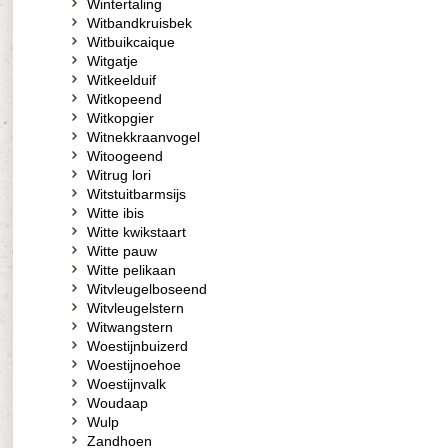
Wintertaling
Witbandkruisbek
Witbuikcaique
Witgatje
Witkeelduif
Witkopeend
Witkopgier
Witnekkraanvogel
Witoogeend
Witrug lori
Witstuitbarmsijs
Witte ibis
Witte kwikstaart
Witte pauw
Witte pelikaan
Witvleugelboseend
Witvleugelstern
Witwangstern
Woestijnbuizerd
Woestijnoehoe
Woestijnvalk
Woudaap
Wulp
Zandhoen