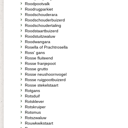
Roodpootvalk
Roodrugparkiet
Roodschouderara
Roodschouderbuizerd
Roodschoudertaling
Roodstaartbuizerd
Roodstuitzwaluw
Roodwangara
Rosella of Prachtrosella
Ross' gans
Rosse fluiteend
Rosse franjepoot
Rosse grutto
Rosse neushoornvogel
Rosse ruigpootbuizerd
Rosse stekelstaart
Rotgans
Rotsduif
Rotsklever
Rotskruiper
Rotsmus
Rotszwaluw
Rouwkwikstaart