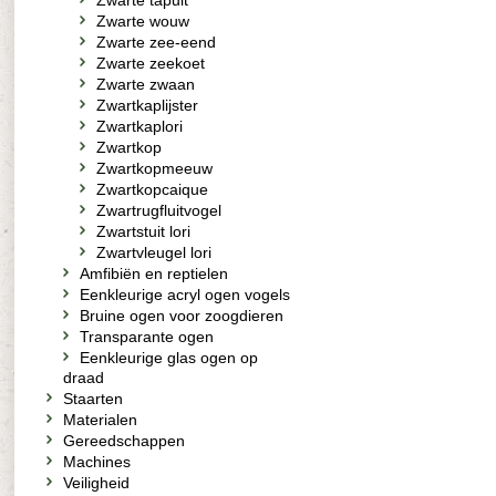
Zwarte tapuit
Zwarte wouw
Zwarte zee-eend
Zwarte zeekoet
Zwarte zwaan
Zwartkaplijster
Zwartkaplori
Zwartkop
Zwartkopmeeuw
Zwartkopcaique
Zwartrugfluitvogel
Zwartstuit lori
Zwartvleugel lori
Amfibiën en reptielen
Eenkleurige acryl ogen vogels
Bruine ogen voor zoogdieren
Transparante ogen
Eenkleurige glas ogen op
draad
Staarten
Materialen
Gereedschappen
Machines
Veiligheid