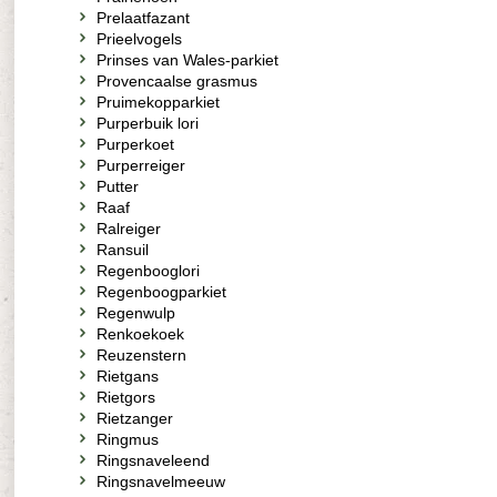
Prelaatfazant
Prieelvogels
Prinses van Wales-parkiet
Provencaalse grasmus
Pruimekopparkiet
Purperbuik lori
Purperkoet
Purperreiger
Putter
Raaf
Ralreiger
Ransuil
Regenbooglori
Regenboogparkiet
Regenwulp
Renkoekoek
Reuzenstern
Rietgans
Rietgors
Rietzanger
Ringmus
Ringsnaveleend
Ringsnavelmeeuw