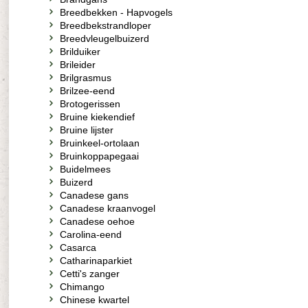
Breedbekken - Hapvogels
Breedbekstrandloper
Breedvleugelbuizerd
Brilduiker
Brileider
Brilgrasmus
Brilzee-eend
Brotogerissen
Bruine kiekendief
Bruine lijster
Bruinkeel-ortolaan
Bruinkoppapegaai
Buidelmees
Buizerd
Canadese gans
Canadese kraanvogel
Canadese oehoe
Carolina-eend
Casarca
Catharinaparkiet
Cetti's zanger
Chimango
Chinese kwartel