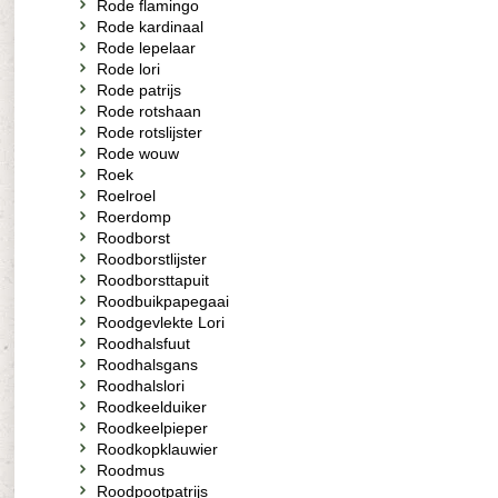
Rode flamingo
Rode kardinaal
Rode lepelaar
Rode lori
Rode patrijs
Rode rotshaan
Rode rotslijster
Rode wouw
Roek
Roelroel
Roerdomp
Roodborst
Roodborstlijster
Roodborsttapuit
Roodbuikpapegaai
Roodgevlekte Lori
Roodhalsfuut
Roodhalsgans
Roodhalslori
Roodkeelduiker
Roodkeelpieper
Roodkopklauwier
Roodmus
Roodpootpatrijs