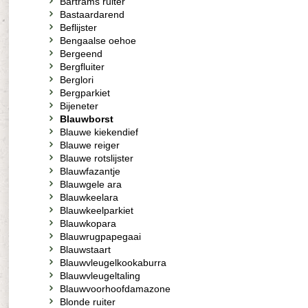
Bartrams ruiter
Bastaardarend
Beflijster
Bengaalse oehoe
Bergeend
Bergfluiter
Berglori
Bergparkiet
Bijeneter
Blauwborst
Blauwe kiekendief
Blauwe reiger
Blauwe rotslijster
Blauwfazantje
Blauwgele ara
Blauwkeelara
Blauwkeelparkiet
Blauwkopara
Blauwrugpapegaai
Blauwstaart
Blauwvleugelkookaburra
Blauwvleugeltaling
Blauwvoorhoofdamazone
Blonde ruiter