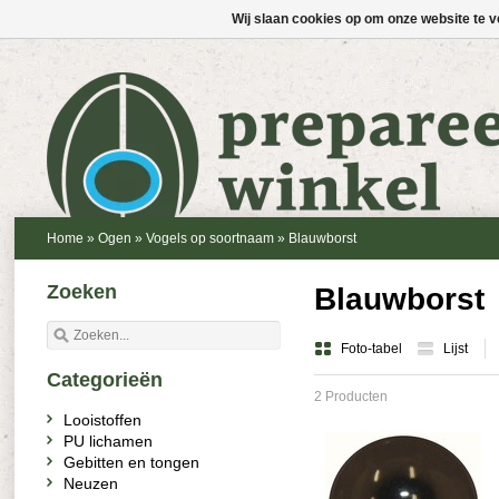
Wij slaan cookies op om onze website te v
Home
»
Ogen
»
Vogels op soortnaam
»
Blauwborst
Zoeken
Blauwborst
Foto-tabel
Lijst
Categorieën
2 Producten
Looistoffen
PU lichamen
Gebitten en tongen
Neuzen