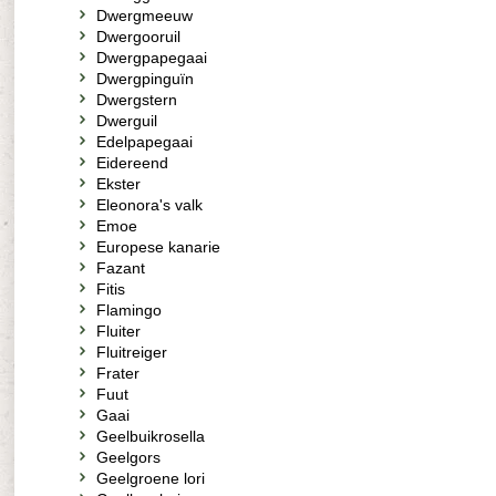
Dwergmeeuw
Dwergooruil
Dwergpapegaai
Dwergpinguïn
Dwergstern
Dwerguil
Edelpapegaai
Eidereend
Ekster
Eleonora's valk
Emoe
Europese kanarie
Fazant
Fitis
Flamingo
Fluiter
Fluitreiger
Frater
Fuut
Gaai
Geelbuikrosella
Geelgors
Geelgroene lori