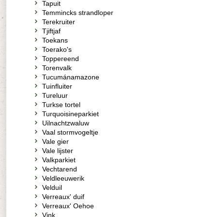
Tapuit
Temmincks strandloper
Terekruiter
Tjiftjaf
Toekans
Toerako's
Toppereend
Torenvalk
Tucumánamazone
Tuinfluiter
Tureluur
Turkse tortel
Turquoisineparkiet
Uilnachtzwaluw
Vaal stormvogeltje
Vale gier
Vale lijster
Valkparkiet
Vechtarend
Veldleeuwerik
Velduil
Verreaux' duif
Verreaux' Oehoe
Vink