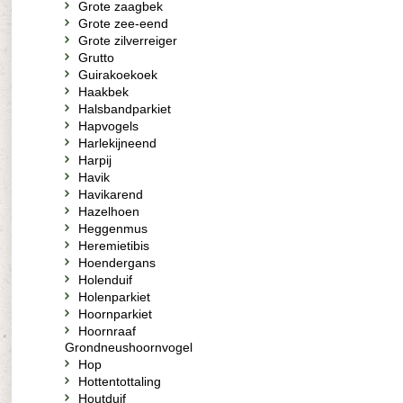
Grote zaagbek
Grote zee-eend
Grote zilverreiger
Grutto
Guirakoekoek
Haakbek
Halsbandparkiet
Hapvogels
Harlekijneend
Harpij
Havik
Havikarend
Hazelhoen
Heggenmus
Heremietibis
Hoendergans
Holenduif
Holenparkiet
Hoornparkiet
Hoornraaf
Grondneushoornvogel
Hop
Hottentottaling
Houtduif