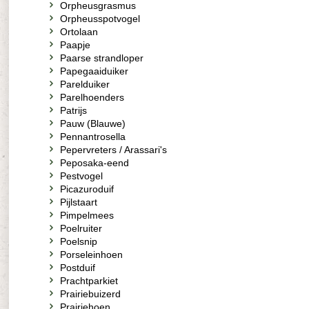
Orpheusgrasmus
Orpheusspotvogel
Ortolaan
Paapje
Paarse strandloper
Papegaaiduiker
Parelduiker
Parelhoenders
Patrijs
Pauw (Blauwe)
Pennantrosella
Pepervreters / Arassari's
Peposaka-eend
Pestvogel
Picazuroduif
Pijlstaart
Pimpelmees
Poelruiter
Poelsnip
Porseleinhoen
Postduif
Prachtparkiet
Prairiebuizerd
Prairiehoen