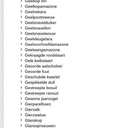
Geelkop lori
Geelkopamazone
Geelnekara
Geelpootmeeuw
Geelsnavelduiker
Geelsnavellori
Geelsnavelwouw
Geelvleugelara
Geelvoorhoofdamazone
Geelwangamazone
Gekraagde roodstaart
Gele kwikstaart
Geoorde aalscholver
Geoorde fuut
Geschubde kwartel
Gespikkelde duif
Gestreepte bosuil
Gestreepte ransuil
Gewone jaarvogel
Gierparelhoen
Giervalk
Gierzwaluw
Glanskop
Glansspreeuwen