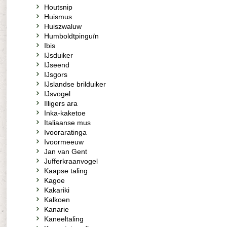
Houtsnip
Huismus
Huiszwaluw
Humboldtpinguïn
Ibis
IJsduiker
IJseend
IJsgors
IJslandse brilduiker
IJsvogel
Illigers ara
Inka-kaketoe
Italiaanse mus
Ivooraratinga
Ivoormeeuw
Jan van Gent
Jufferkraanvogel
Kaapse taling
Kagoe
Kakariki
Kalkoen
Kanarie
Kaneeltaling