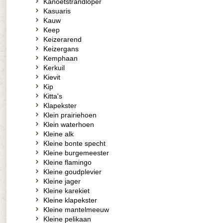
Kanoetstrandloper
Kasuaris
Kauw
Keep
Keizerarend
Keizergans
Kemphaan
Kerkuil
Kievit
Kip
Kitta's
Klapekster
Klein prairiehoen
Klein waterhoen
Kleine alk
Kleine bonte specht
Kleine burgemeester
Kleine flamingo
Kleine goudplevier
Kleine jager
Kleine karekiet
Kleine klapekster
Kleine mantelmeeuw
Kleine pelikaan