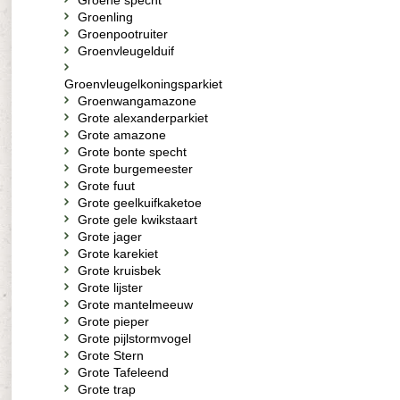
Groene specht
Groenling
Groenpootruiter
Groenvleugelduif
Groenvleugelkoningsparkiet
Groenwangamazone
Grote alexanderparkiet
Grote amazone
Grote bonte specht
Grote burgemeester
Grote fuut
Grote geelkuifkaketoe
Grote gele kwikstaart
Grote jager
Grote karekiet
Grote kruisbek
Grote lijster
Grote mantelmeeuw
Grote pieper
Grote pijlstormvogel
Grote Stern
Grote Tafeleend
Grote trap