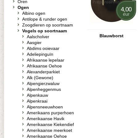
Oren
Ogen
4,00
Albino ogen
eur
Antilope & runder ogen
Zoogdieren op soortnaam
Vogels op soortnaam
Blauwborst
Aalscholver
Aasgier
Abdims ooievaar
Adeliepinguïn
Afrikaanse lepelaar
Afrikaanse Oehoe
Alexanderparkiet
Alk (Gewone)
Alpengierzwaluw
Alpenheggenmus
Alpenkauw
Alpenkraai
Alpensneeuwhoen
Amerikaans purperhoen
Amerikaanse Havik
Amerikaanse Kiekendief
Amerikaanse meerkoet
Amerikaanse Oehoe