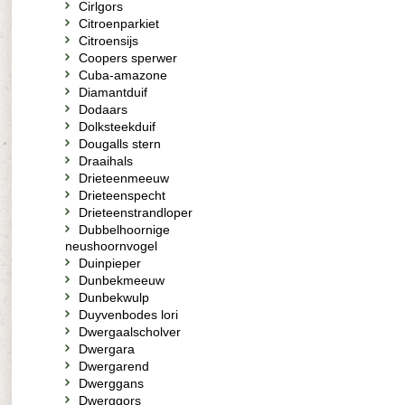
Cirlgors
Citroenparkiet
Citroensijs
Coopers sperwer
Cuba-amazone
Diamantduif
Dodaars
Dolksteekduif
Dougalls stern
Draaihals
Drieteenmeeuw
Drieteenspecht
Drieteenstrandloper
Dubbelhoornige
neushoornvogel
Duinpieper
Dunbekmeeuw
Dunbekwulp
Duyvenbodes lori
Dwergaalscholver
Dwergara
Dwergarend
Dwerggans
Dwerggors