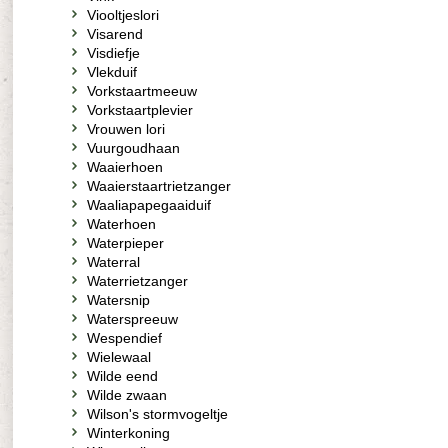
Viooltjeslori
Visarend
Visdiefje
Vlekduif
Vorkstaartmeeuw
Vorkstaartplevier
Vrouwen lori
Vuurgoudhaan
Waaierhoen
Waaierstaartrietzanger
Waaliapapegaaiduif
Waterhoen
Waterpieper
Waterral
Waterrietzanger
Watersnip
Waterspreeuw
Wespendief
Wielewaal
Wilde eend
Wilde zwaan
Wilson's stormvogeltje
Winterkoning