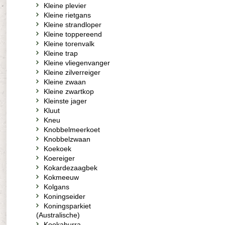
Kleine plevier
Kleine rietgans
Kleine strandloper
Kleine toppereend
Kleine torenvalk
Kleine trap
Kleine vliegenvanger
Kleine zilverreiger
Kleine zwaan
Kleine zwartkop
Kleinste jager
Kluut
Kneu
Knobbelmeerkoet
Knobbelzwaan
Koekoek
Koereiger
Kokardezaagbek
Kokmeeuw
Kolgans
Koningseider
Koningsparkiet
(Australische)
Kookaburra