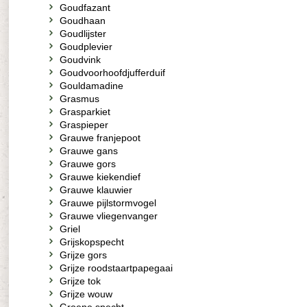
Goudfazant
Goudhaan
Goudlijster
Goudplevier
Goudvink
Goudvoorhoofdjufferduif
Gouldamadine
Grasmus
Grasparkiet
Graspieper
Grauwe franjepoot
Grauwe gans
Grauwe gors
Grauwe kiekendief
Grauwe klauwier
Grauwe pijlstormvogel
Grauwe vliegenvanger
Griel
Grijskopspecht
Grijze gors
Grijze roodstaartpapegaai
Grijze tok
Grijze wouw