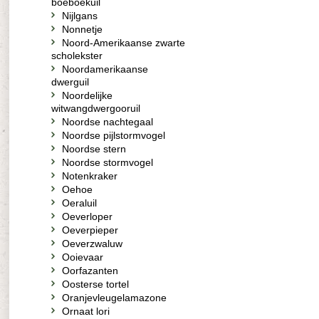
boeboekuil
Nijlgans
Nonnetje
Noord-Amerikaanse zwarte
scholekster
Noordamerikaanse
dwerguil
Noordelijke
witwangdwergooruil
Noordse nachtegaal
Noordse pijlstormvogel
Noordse stern
Noordse stormvogel
Notenkraker
Oehoe
Oeraluil
Oeverloper
Oeverpieper
Oeverzwaluw
Ooievaar
Oorfazanten
Oosterse tortel
Oranjevleugelamazone
Ornaat lori