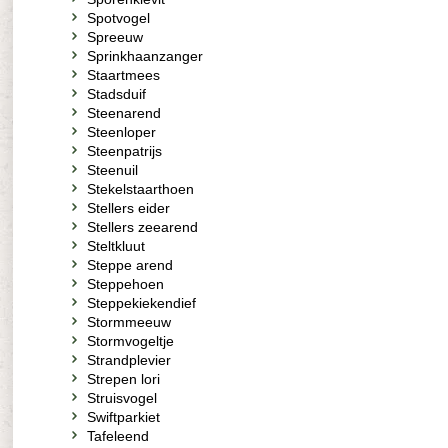
Spotvogel
Spreeuw
Sprinkhaanzanger
Staartmees
Stadsduif
Steenarend
Steenloper
Steenpatrijs
Steenuil
Stekelstaarthoen
Stellers eider
Stellers zeearend
Steltkluut
Steppe arend
Steppehoen
Steppekiekendief
Stormmeeuw
Stormvogeltje
Strandplevier
Strepen lori
Struisvogel
Swiftparkiet
Tafeleend