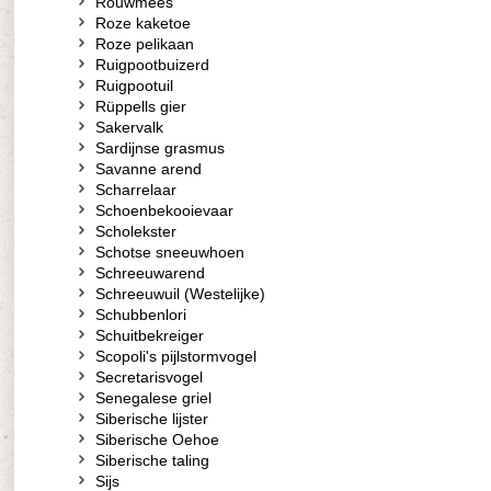
Rouwmees
Roze kaketoe
Roze pelikaan
Ruigpootbuizerd
Ruigpootuil
Rüppells gier
Sakervalk
Sardijnse grasmus
Savanne arend
Scharrelaar
Schoenbekooievaar
Scholekster
Schotse sneeuwhoen
Schreeuwarend
Schreeuwuil (Westelijke)
Schubbenlori
Schuitbekreiger
Scopoli's pijlstormvogel
Secretarisvogel
Senegalese griel
Siberische lijster
Siberische Oehoe
Siberische taling
Sijs