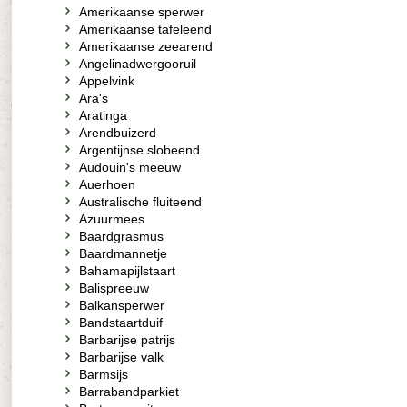
Amerikaanse sperwer
Amerikaanse tafeleend
Amerikaanse zeearend
Angelinadwergooruil
Appelvink
Ara's
Aratinga
Arendbuizerd
Argentijnse slobeend
Audouin's meeuw
Auerhoen
Australische fluiteend
Azuurmees
Baardgrasmus
Baardmannetje
Bahamapijlstaart
Balispreeuw
Balkansperwer
Bandstaartduif
Barbarijse patrijs
Barbarijse valk
Barmsijs
Barrabandparkiet