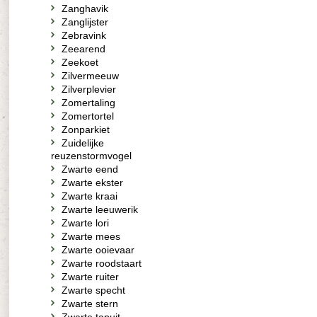
Zanghavik
Zanglijster
Zebravink
Zeearend
Zeekoet
Zilvermeeuw
Zilverplevier
Zomertaling
Zomertortel
Zonparkiet
Zuidelijke
reuzenstormvogel
Zwarte eend
Zwarte ekster
Zwarte kraai
Zwarte leeuwerik
Zwarte lori
Zwarte mees
Zwarte ooievaar
Zwarte roodstaart
Zwarte ruiter
Zwarte specht
Zwarte stern