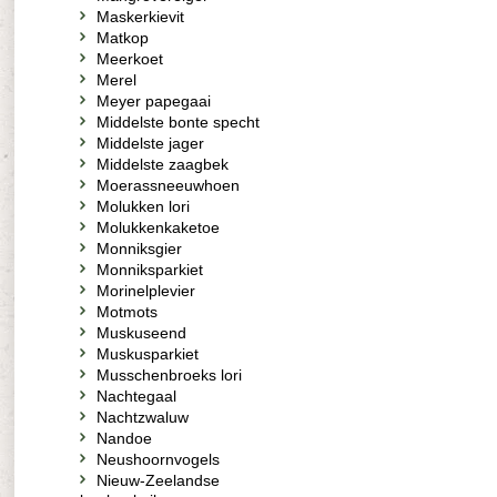
Maskerkievit
Matkop
Meerkoet
Merel
Meyer papegaai
Middelste bonte specht
Middelste jager
Middelste zaagbek
Moerassneeuwhoen
Molukken lori
Molukkenkaketoe
Monniksgier
Monniksparkiet
Morinelplevier
Motmots
Muskuseend
Muskusparkiet
Musschenbroeks lori
Nachtegaal
Nachtzwaluw
Nandoe
Neushoornvogels
Nieuw-Zeelandse