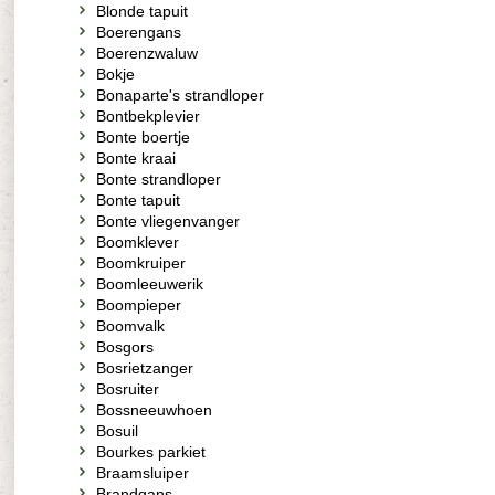
Blonde tapuit
Boerengans
Boerenzwaluw
Bokje
Bonaparte's strandloper
Bontbekplevier
Bonte boertje
Bonte kraai
Bonte strandloper
Bonte tapuit
Bonte vliegenvanger
Boomklever
Boomkruiper
Boomleeuwerik
Boompieper
Boomvalk
Bosgors
Bosrietzanger
Bosruiter
Bossneeuwhoen
Bosuil
Bourkes parkiet
Braamsluiper
Brandgans