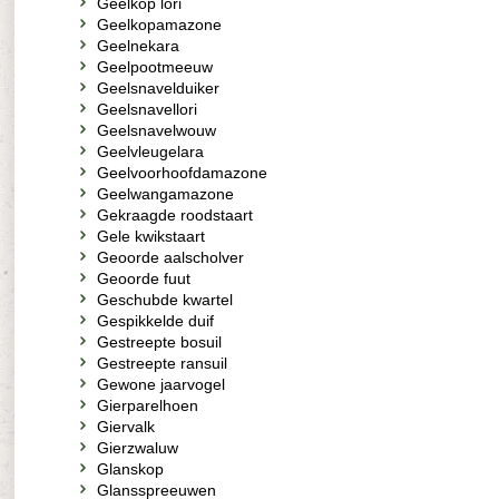
Geelkop lori
Geelkopamazone
Geelnekara
Geelpootmeeuw
Geelsnavelduiker
Geelsnavellori
Geelsnavelwouw
Geelvleugelara
Geelvoorhoofdamazone
Geelwangamazone
Gekraagde roodstaart
Gele kwikstaart
Geoorde aalscholver
Geoorde fuut
Geschubde kwartel
Gespikkelde duif
Gestreepte bosuil
Gestreepte ransuil
Gewone jaarvogel
Gierparelhoen
Giervalk
Gierzwaluw
Glanskop
Glansspreeuwen