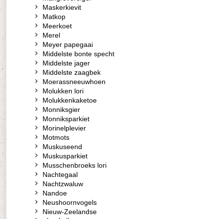
Maskerkievit
Matkop
Meerkoet
Merel
Meyer papegaai
Middelste bonte specht
Middelste jager
Middelste zaagbek
Moerassneeuwhoen
Molukken lori
Molukkenkaketoe
Monniksgier
Monniksparkiet
Morinelplevier
Motmots
Muskuseend
Muskusparkiet
Musschenbroeks lori
Nachtegaal
Nachtzwaluw
Nandoe
Neushoornvogels
Nieuw-Zeelandse