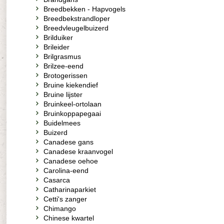
Breedbekken - Hapvogels
Breedbekstrandloper
Breedvleugelbuizerd
Brilduiker
Brileider
Brilgrasmus
Brilzee-eend
Brotogerissen
Bruine kiekendief
Bruine lijster
Bruinkeel-ortolaan
Bruinkoppapegaai
Buidelmees
Buizerd
Canadese gans
Canadese kraanvogel
Canadese oehoe
Carolina-eend
Casarca
Catharinaparkiet
Cetti's zanger
Chimango
Chinese kwartel