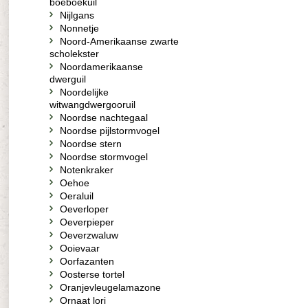
boeboekuil
Nijlgans
Nonnetje
Noord-Amerikaanse zwarte
scholekster
Noordamerikaanse
dwerguil
Noordelijke
witwangdwergooruil
Noordse nachtegaal
Noordse pijlstormvogel
Noordse stern
Noordse stormvogel
Notenkraker
Oehoe
Oeraluil
Oeverloper
Oeverpieper
Oeverzwaluw
Ooievaar
Oorfazanten
Oosterse tortel
Oranjevleugelamazone
Ornaat lori