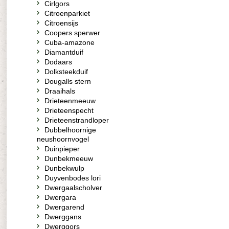
Cirlgors
Citroenparkiet
Citroensijs
Coopers sperwer
Cuba-amazone
Diamantduif
Dodaars
Dolksteekduif
Dougalls stern
Draaihals
Drieteenmeeuw
Drieteenspecht
Drieteenstrandloper
Dubbelhoornige
neushoornvogel
Duinpieper
Dunbekmeeuw
Dunbekwulp
Duyvenbodes lori
Dwergaalscholver
Dwergara
Dwergarend
Dwerggans
Dwerggors