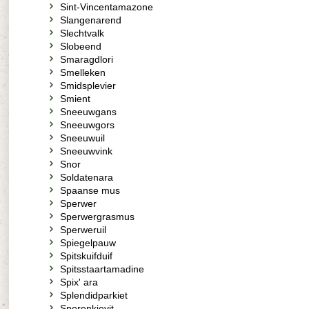
Sint-Vincentamazone
Slangenarend
Slechtvalk
Slobeend
Smaragdlori
Smelleken
Smidsplevier
Smient
Sneeuwgans
Sneeuwgors
Sneeuwuil
Sneeuwvink
Snor
Soldatenara
Spaanse mus
Sperwer
Sperwergrasmus
Sperweruil
Spiegelpauw
Spitskuifduif
Spitsstaartamadine
Spix' ara
Splendidparkiet
Sporenkievit