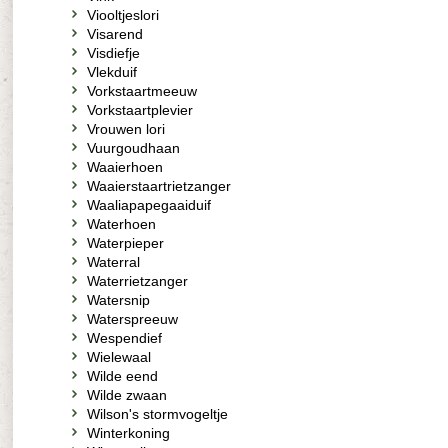
Viooltjeslori
Visarend
Visdiefje
Vlekduif
Vorkstaartmeeuw
Vorkstaartplevier
Vrouwen lori
Vuurgoudhaan
Waaierhoen
Waaierstaartrietzanger
Waaliapapegaaiduif
Waterhoen
Waterpieper
Waterral
Waterrietzanger
Watersnip
Waterspreeuw
Wespendief
Wielewaal
Wilde eend
Wilde zwaan
Wilson's stormvogeltje
Winterkoning