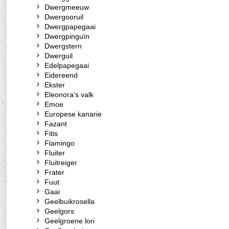
Dwergmeeuw
Dwergooruil
Dwergpapegaai
Dwergpinguïn
Dwergstern
Dwerguil
Edelpapegaai
Eidereend
Ekster
Eleonora's valk
Emoe
Europese kanarie
Fazant
Fitis
Flamingo
Fluiter
Fluitreiger
Frater
Fuut
Gaai
Geelbuikrosella
Geelgors
Geelgroene lori