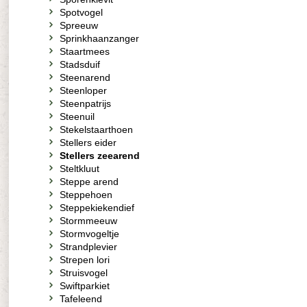
Spotvogel
Spreeuw
Sprinkhaanzanger
Staartmees
Stadsduif
Steenarend
Steenloper
Steenpatrijs
Steenuil
Stekelstaarthoen
Stellers eider
Stellers zeearend
Steltkluut
Steppe arend
Steppehoen
Steppekiekendief
Stormmeeuw
Stormvogeltje
Strandplevier
Strepen lori
Struisvogel
Swiftparkiet
Tafeleend