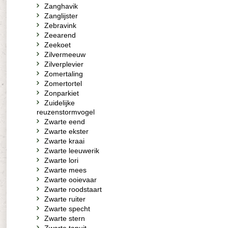
Zanghavik
Zanglijster
Zebravink
Zeearend
Zeekoet
Zilvermeeuw
Zilverplevier
Zomertaling
Zomertortel
Zonparkiet
Zuidelijke
reuzenstormvogel
Zwarte eend
Zwarte ekster
Zwarte kraai
Zwarte leeuwerik
Zwarte lori
Zwarte mees
Zwarte ooievaar
Zwarte roodstaart
Zwarte ruiter
Zwarte specht
Zwarte stern