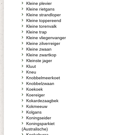
Kleine plevier
Kleine rietgans
Kleine strandloper
Kleine toppereend
Kleine torenvalk
Kleine trap
Kleine vliegenvanger
Kleine zilverreiger
Kleine zwaan
Kleine zwartkop
Kleinste jager
Kluut
Kneu
Knobbelmeerkoet
Knobbelzwaan
Koekoek
Koereiger
Kokardezaagbek
Kokmeeuw
Kolgans
Koningseider
Koningsparkiet
(Australische)
Kookaburra