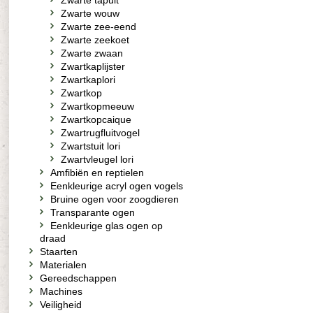
Zwarte tapuit
Zwarte wouw
Zwarte zee-eend
Zwarte zeekoet
Zwarte zwaan
Zwartkaplijster
Zwartkaplori
Zwartkop
Zwartkopmeeuw
Zwartkopcaique
Zwartrugfluitvogel
Zwartstuit lori
Zwartvleugel lori
Amfibiën en reptielen
Eenkleurige acryl ogen vogels
Bruine ogen voor zoogdieren
Transparante ogen
Eenkleurige glas ogen op
draad
Staarten
Materialen
Gereedschappen
Machines
Veiligheid