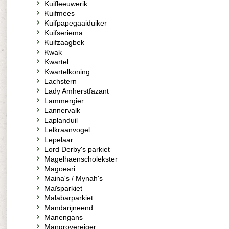
Kuifleeuwerik
Kuifmees
Kuifpapegaaiduiker
Kuifseriema
Kuifzaagbek
Kwak
Kwartel
Kwartelkoning
Lachstern
Lady Amherstfazant
Lammergier
Lannervalk
Laplanduil
Lelkraanvogel
Lepelaar
Lord Derby's parkiet
Magelhaenscholekster
Magoeari
Maina's / Mynah's
Maïsparkiet
Malabarparkiet
Mandarijneend
Manengans
Mangrovereiger