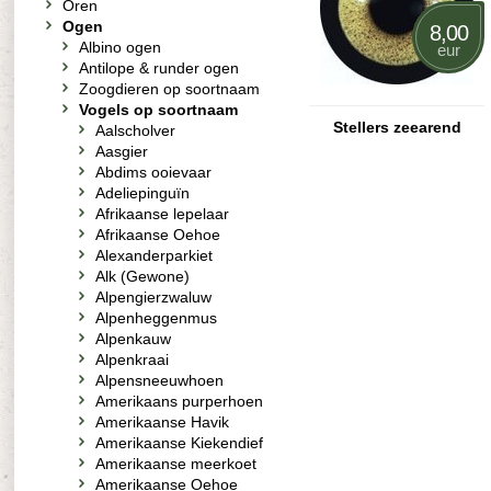
Oren
Ogen
8,00
Albino ogen
eur
Antilope & runder ogen
Zoogdieren op soortnaam
Vogels op soortnaam
Stellers zeearend
Aalscholver
Aasgier
Abdims ooievaar
Adeliepinguïn
Afrikaanse lepelaar
Afrikaanse Oehoe
Alexanderparkiet
Alk (Gewone)
Alpengierzwaluw
Alpenheggenmus
Alpenkauw
Alpenkraai
Alpensneeuwhoen
Amerikaans purperhoen
Amerikaanse Havik
Amerikaanse Kiekendief
Amerikaanse meerkoet
Amerikaanse Oehoe