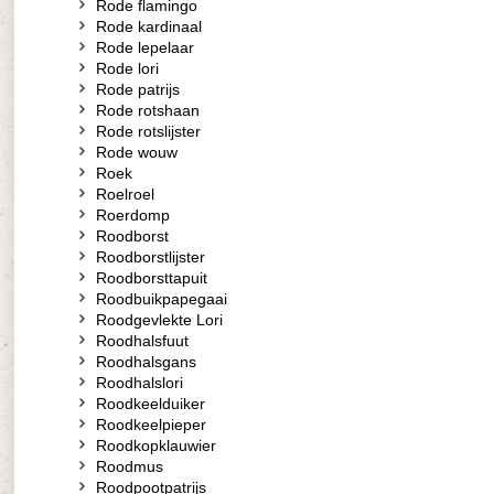
Rode flamingo
Rode kardinaal
Rode lepelaar
Rode lori
Rode patrijs
Rode rotshaan
Rode rotslijster
Rode wouw
Roek
Roelroel
Roerdomp
Roodborst
Roodborstlijster
Roodborsttapuit
Roodbuikpapegaai
Roodgevlekte Lori
Roodhalsfuut
Roodhalsgans
Roodhalslori
Roodkeelduiker
Roodkeelpieper
Roodkopklauwier
Roodmus
Roodpootpatrijs