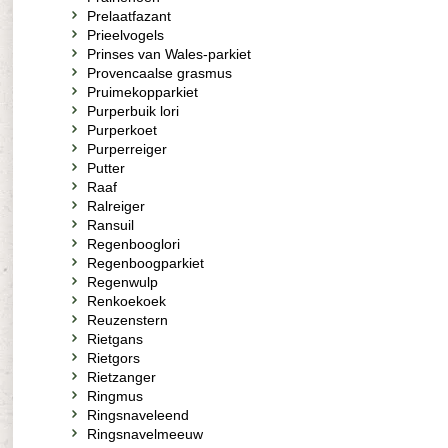
Prelaatfazant
Prieelvogels
Prinses van Wales-parkiet
Provencaalse grasmus
Pruimekopparkiet
Purperbuik lori
Purperkoet
Purperreiger
Putter
Raaf
Ralreiger
Ransuil
Regenbooglori
Regenboogparkiet
Regenwulp
Renkoekoek
Reuzenstern
Rietgans
Rietgors
Rietzanger
Ringmus
Ringsnaveleend
Ringsnavelmeeuw