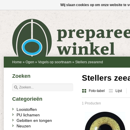
Wij slaan cookies op om onze website te v
Home
»
Ogen
»
Vogels op soortnaam
»
Stellers zeearend
Zoeken
Stellers zee
Foto-tabel
Lijst
Categorieën
1 Producten
Looistoffen
PU lichamen
Gebitten en tongen
Neuzen