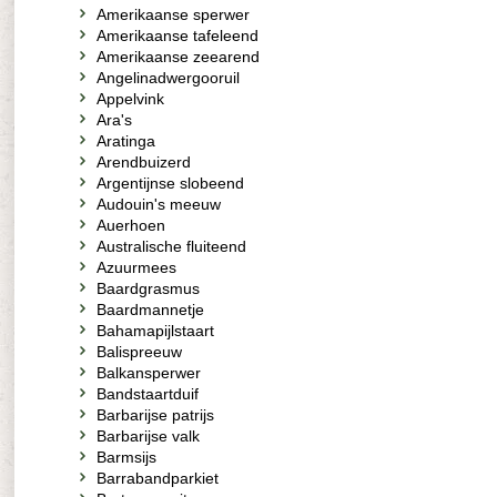
Amerikaanse sperwer
Amerikaanse tafeleend
Amerikaanse zeearend
Angelinadwergooruil
Appelvink
Ara's
Aratinga
Arendbuizerd
Argentijnse slobeend
Audouin's meeuw
Auerhoen
Australische fluiteend
Azuurmees
Baardgrasmus
Baardmannetje
Bahamapijlstaart
Balispreeuw
Balkansperwer
Bandstaartduif
Barbarijse patrijs
Barbarijse valk
Barmsijs
Barrabandparkiet