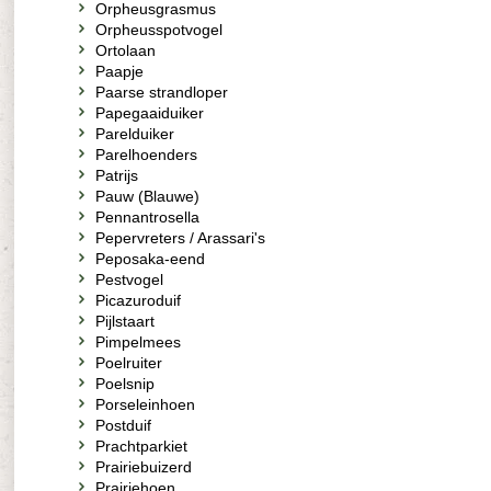
Orpheusgrasmus
Orpheusspotvogel
Ortolaan
Paapje
Paarse strandloper
Papegaaiduiker
Parelduiker
Parelhoenders
Patrijs
Pauw (Blauwe)
Pennantrosella
Pepervreters / Arassari's
Peposaka-eend
Pestvogel
Picazuroduif
Pijlstaart
Pimpelmees
Poelruiter
Poelsnip
Porseleinhoen
Postduif
Prachtparkiet
Prairiebuizerd
Prairiehoen