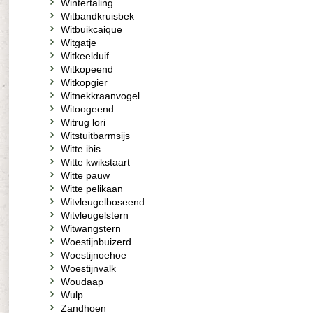
Wintertaling
Witbandkruisbek
Witbuikcaique
Witgatje
Witkeelduif
Witkopeend
Witkopgier
Witnekkraanvogel
Witoogeend
Witrug lori
Witstuitbarmsijs
Witte ibis
Witte kwikstaart
Witte pauw
Witte pelikaan
Witvleugelboseend
Witvleugelstern
Witwangstern
Woestijnbuizerd
Woestijnoehoe
Woestijnvalk
Woudaap
Wulp
Zandhoen