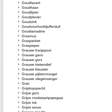
Goudfazant
Goudhaan
Goudlijster
Goudplevier
Goudvink
Goudvoorhoofdjufferduif
Gouldamadine
Grasmus
Grasparkiet
Graspieper
Grauwe franjepoot
Grauwe gans
Grauwe gors
Grauwe kiekendief
Grauwe klauwier
Grauwe pijlstormvogel
Grauwe vliegenvanger
Griel
Grijskopspecht
Grijze gors
Grijze roodstaartpapegaai
Grijze tok
Grijze wouw