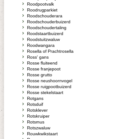
Roodpootvalk
Roodrugparkiet
Roodschouderara
Roodschouderbuizerd
Roodschoudertaling
Roodstaartbuizerd
Roodstuitzwaluw
Roodwangara
Rosella of Prachtrosella
Ross' gans
Rosse fluiteend
Rosse franjepoot
Rosse grutto
Rosse neushoornvogel
Rosse ruigpootbuizerd
Rosse stekelstaart
Rotgans
Rotsduif
Rotsklever
Rotskruiper
Rotsmus
Rotszwaluw
Rouwkwikstaart