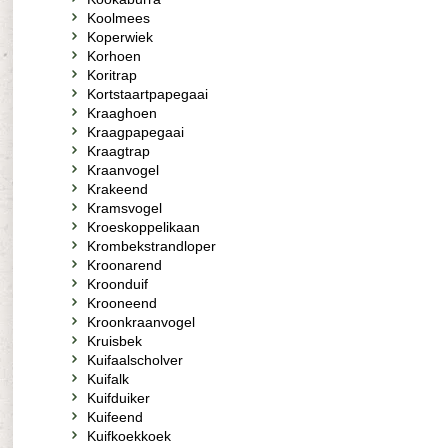
Koolmees
Koperwiek
Korhoen
Koritrap
Kortstaartpapegaai
Kraaghoen
Kraagpapegaai
Kraagtrap
Kraanvogel
Krakeend
Kramsvogel
Kroeskoppelikaan
Krombekstrandloper
Kroonarend
Kroonduif
Krooneend
Kroonkraanvogel
Kruisbek
Kuifaalscholver
Kuifalk
Kuifduiker
Kuifeend
Kuifkoekkoek