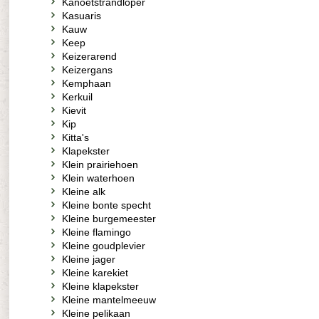
Kanoetstrandloper
Kasuaris
Kauw
Keep
Keizerarend
Keizergans
Kemphaan
Kerkuil
Kievit
Kip
Kitta's
Klapekster
Klein prairiehoen
Klein waterhoen
Kleine alk
Kleine bonte specht
Kleine burgemeester
Kleine flamingo
Kleine goudplevier
Kleine jager
Kleine karekiet
Kleine klapekster
Kleine mantelmeeuw
Kleine pelikaan