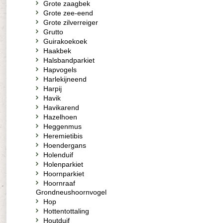
Grote zaagbek
Grote zee-eend
Grote zilverreiger
Grutto
Guirakoekoek
Haakbek
Halsbandparkiet
Hapvogels
Harlekijneend
Harpij
Havik
Havikarend
Hazelhoen
Heggenmus
Heremietibis
Hoendergans
Holenduif
Holenparkiet
Hoornparkiet
Hoornraaf
Grondneushoornvogel
Hop
Hottentottaling
Houtduif