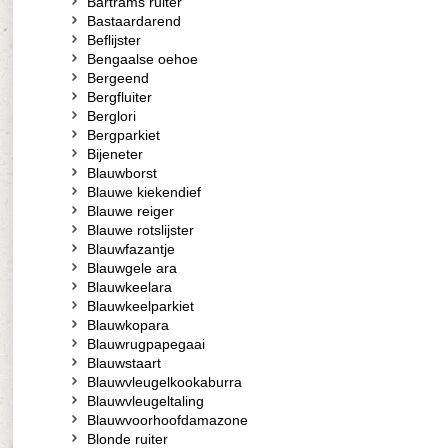
Bartrams ruiter
Bastaardarend
Beflijster
Bengaalse oehoe
Bergeend
Bergfluiter
Berglori
Bergparkiet
Bijeneter
Blauwborst
Blauwe kiekendief
Blauwe reiger
Blauwe rotslijster
Blauwfazantje
Blauwgele ara
Blauwkeelara
Blauwkeelparkiet
Blauwkopara
Blauwrugpapegaai
Blauwstaart
Blauwvleugelkookaburra
Blauwvleugeltaling
Blauwvoorhoofdamazone
Blonde ruiter