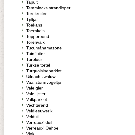
Tapuit
Temmincks strandloper
Terekruiter
Tjiftjaf
Toekans
Toerako's
Toppereend
Torenvalk
Tucumánamazone
Tuinfluiter
Tureluur
Turkse tortel
Turquoisineparkiet
Uilnachtzwaluw
Vaal stormvogeltje
Vale gier
Vale lijster
Valkparkiet
Vechtarend
Veldleeuwerik
Velduil
Verreaux' duif
Verreaux' Oehoe
Vink