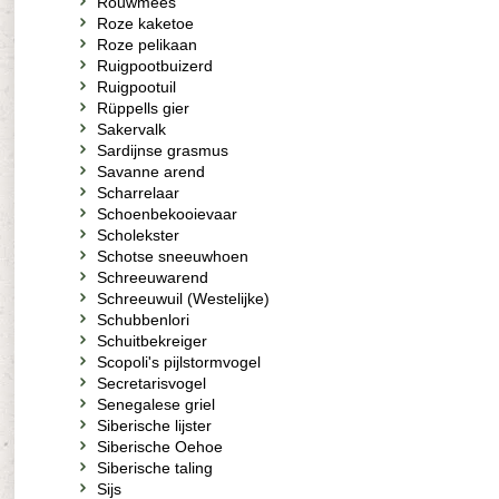
Rouwmees
Roze kaketoe
Roze pelikaan
Ruigpootbuizerd
Ruigpootuil
Rüppells gier
Sakervalk
Sardijnse grasmus
Savanne arend
Scharrelaar
Schoenbekooievaar
Scholekster
Schotse sneeuwhoen
Schreeuwarend
Schreeuwuil (Westelijke)
Schubbenlori
Schuitbekreiger
Scopoli's pijlstormvogel
Secretarisvogel
Senegalese griel
Siberische lijster
Siberische Oehoe
Siberische taling
Sijs