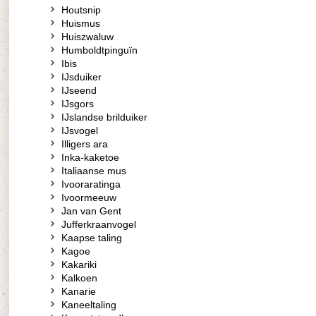
Houtsnip
Huismus
Huiszwaluw
Humboldtpinguïn
Ibis
IJsduiker
IJseend
IJsgors
IJslandse brilduiker
IJsvogel
Illigers ara
Inka-kaketoe
Italiaanse mus
Ivooraratinga
Ivoormeeuw
Jan van Gent
Jufferkraanvogel
Kaapse taling
Kagoe
Kakariki
Kalkoen
Kanarie
Kaneeltaling