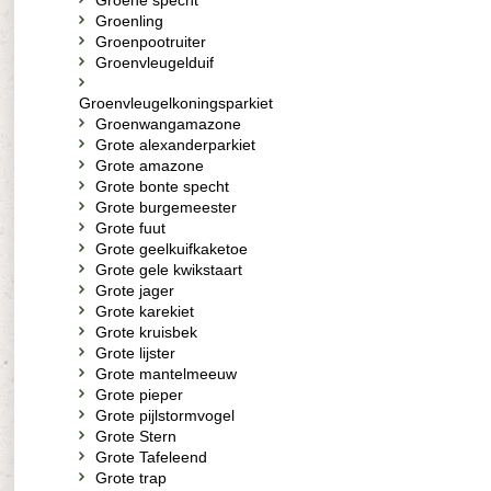
Groene specht
Groenling
Groenpootruiter
Groenvleugelduif
Groenvleugelkoningsparkiet
Groenwangamazone
Grote alexanderparkiet
Grote amazone
Grote bonte specht
Grote burgemeester
Grote fuut
Grote geelkuifkaketoe
Grote gele kwikstaart
Grote jager
Grote karekiet
Grote kruisbek
Grote lijster
Grote mantelmeeuw
Grote pieper
Grote pijlstormvogel
Grote Stern
Grote Tafeleend
Grote trap