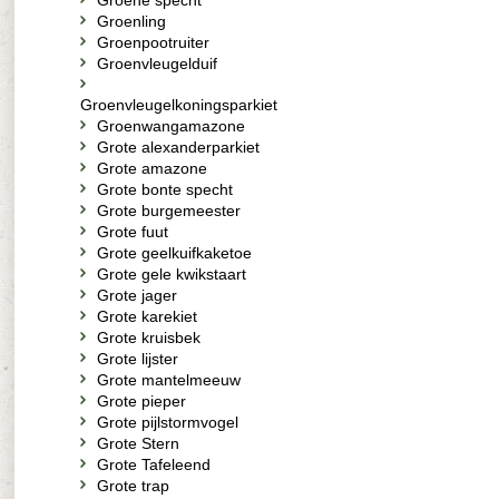
Groene specht
Groenling
Groenpootruiter
Groenvleugelduif
Groenvleugelkoningsparkiet
Groenwangamazone
Grote alexanderparkiet
Grote amazone
Grote bonte specht
Grote burgemeester
Grote fuut
Grote geelkuifkaketoe
Grote gele kwikstaart
Grote jager
Grote karekiet
Grote kruisbek
Grote lijster
Grote mantelmeeuw
Grote pieper
Grote pijlstormvogel
Grote Stern
Grote Tafeleend
Grote trap