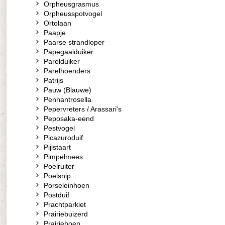
Orpheusgrasmus
Orpheusspotvogel
Ortolaan
Paapje
Paarse strandloper
Papegaaiduiker
Parelduiker
Parelhoenders
Patrijs
Pauw (Blauwe)
Pennantrosella
Pepervreters / Arassari's
Peposaka-eend
Pestvogel
Picazuroduif
Pijlstaart
Pimpelmees
Poelruiter
Poelsnip
Porseleinhoen
Postduif
Prachtparkiet
Prairiebuizerd
Prairiehoen