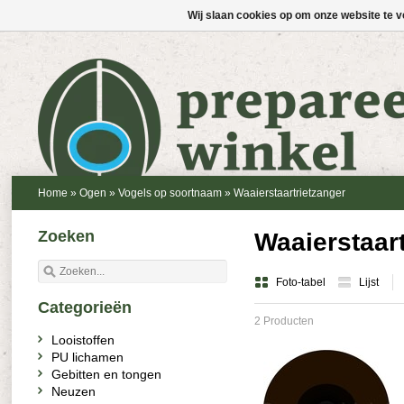
Wij slaan cookies op om onze website te v
Home
»
Ogen
»
Vogels op soortnaam
»
Waaierstaartrietzanger
Zoeken
Waaierstaart
Foto-tabel
Lijst
Categorieën
2 Producten
Looistoffen
PU lichamen
Gebitten en tongen
Neuzen