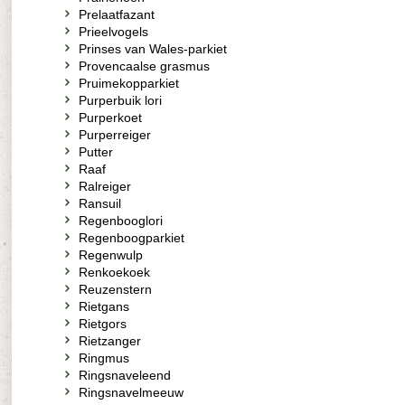
Prelaatfazant
Prieelvogels
Prinses van Wales-parkiet
Provencaalse grasmus
Pruimekopparkiet
Purperbuik lori
Purperkoet
Purperreiger
Putter
Raaf
Ralreiger
Ransuil
Regenbooglori
Regenboogparkiet
Regenwulp
Renkoekoek
Reuzenstern
Rietgans
Rietgors
Rietzanger
Ringmus
Ringsnaveleend
Ringsnavelmeeuw