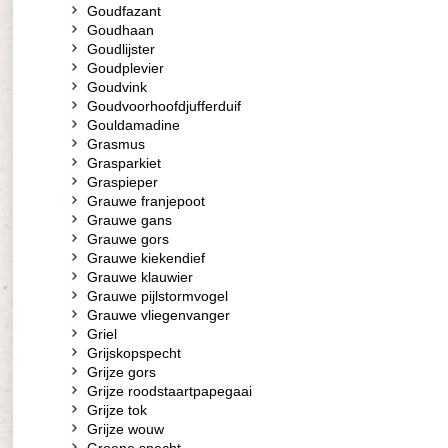
Goudfazant
Goudhaan
Goudlijster
Goudplevier
Goudvink
Goudvoorhoofdjufferduif
Gouldamadine
Grasmus
Grasparkiet
Graspieper
Grauwe franjepoot
Grauwe gans
Grauwe gors
Grauwe kiekendief
Grauwe klauwier
Grauwe pijlstormvogel
Grauwe vliegenvanger
Griel
Grijskopspecht
Grijze gors
Grijze roodstaartpapegaai
Grijze tok
Grijze wouw