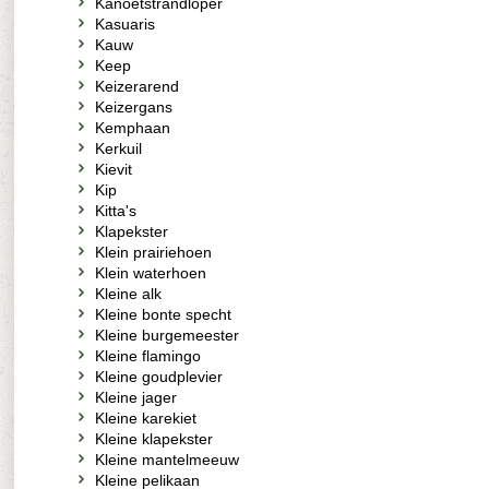
Kanoetstrandloper
Kasuaris
Kauw
Keep
Keizerarend
Keizergans
Kemphaan
Kerkuil
Kievit
Kip
Kitta's
Klapekster
Klein prairiehoen
Klein waterhoen
Kleine alk
Kleine bonte specht
Kleine burgemeester
Kleine flamingo
Kleine goudplevier
Kleine jager
Kleine karekiet
Kleine klapekster
Kleine mantelmeeuw
Kleine pelikaan