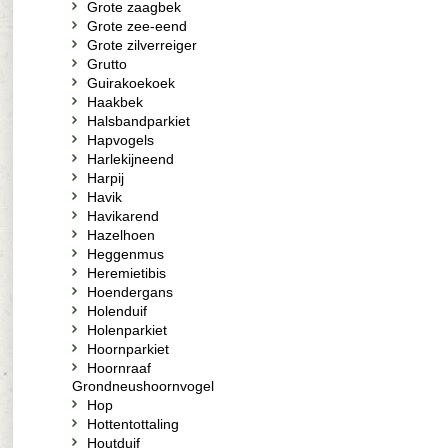
Grote zaagbek
Grote zee-eend
Grote zilverreiger
Grutto
Guirakoekoek
Haakbek
Halsbandparkiet
Hapvogels
Harlekijneend
Harpij
Havik
Havikarend
Hazelhoen
Heggenmus
Heremietibis
Hoendergans
Holenduif
Holenparkiet
Hoornparkiet
Hoornraaf
Grondneushoornvogel
Hop
Hottentottaling
Houtduif