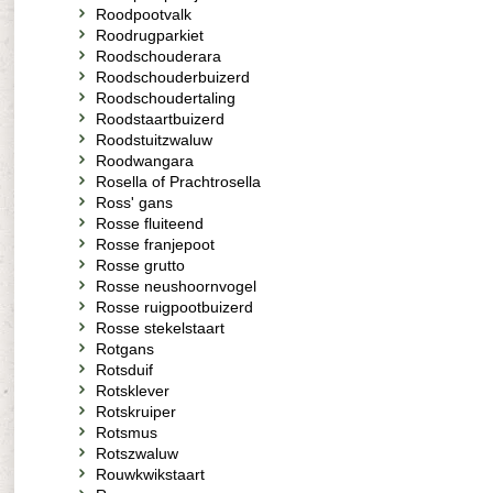
Roodpootvalk
Roodrugparkiet
Roodschouderara
Roodschouderbuizerd
Roodschoudertaling
Roodstaartbuizerd
Roodstuitzwaluw
Roodwangara
Rosella of Prachtrosella
Ross' gans
Rosse fluiteend
Rosse franjepoot
Rosse grutto
Rosse neushoornvogel
Rosse ruigpootbuizerd
Rosse stekelstaart
Rotgans
Rotsduif
Rotsklever
Rotskruiper
Rotsmus
Rotszwaluw
Rouwkwikstaart