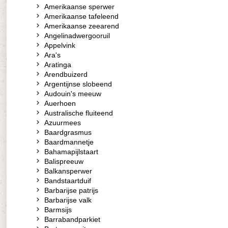
Amerikaanse sperwer
Amerikaanse tafeleend
Amerikaanse zeearend
Angelinadwergooruil
Appelvink
Ara's
Aratinga
Arendbuizerd
Argentijnse slobeend
Audouin's meeuw
Auerhoen
Australische fluiteend
Azuurmees
Baardgrasmus
Baardmannetje
Bahamapijlstaart
Balispreeuw
Balkansperwer
Bandstaartduif
Barbarijse patrijs
Barbarijse valk
Barmsijs
Barrabandparkiet