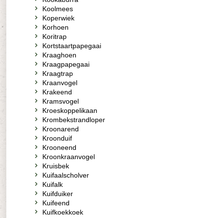
Koolmees
Koperwiek
Korhoen
Koritrap
Kortstaartpapegaai
Kraaghoen
Kraagpapegaai
Kraagtrap
Kraanvogel
Krakeend
Kramsvogel
Kroeskoppelikaan
Krombekstrandloper
Kroonarend
Kroonduif
Krooneend
Kroonkraanvogel
Kruisbek
Kuifaalscholver
Kuifalk
Kuifduiker
Kuifeend
Kuifkoekkoek