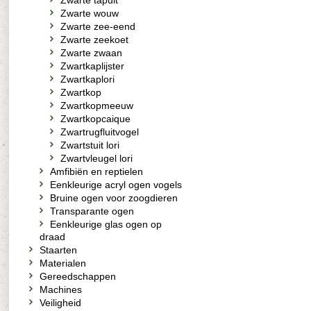
Zwarte tapuit
Zwarte wouw
Zwarte zee-eend
Zwarte zeekoet
Zwarte zwaan
Zwartkaplijster
Zwartkaplori
Zwartkop
Zwartkopmeeuw
Zwartkopcaique
Zwartrugfluitvogel
Zwartstuit lori
Zwartvleugel lori
Amfibiën en reptielen
Eenkleurige acryl ogen vogels
Bruine ogen voor zoogdieren
Transparante ogen
Eenkleurige glas ogen op
draad
Staarten
Materialen
Gereedschappen
Machines
Veiligheid