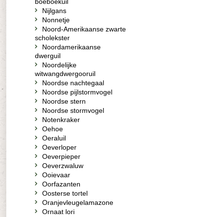
boeboekuil
Nijlgans
Nonnetje
Noord-Amerikaanse zwarte
scholekster
Noordamerikaanse
dwerguil
Noordelijke
witwangdwergooruil
Noordse nachtegaal
Noordse pijlstormvogel
Noordse stern
Noordse stormvogel
Notenkraker
Oehoe
Oeraluil
Oeverloper
Oeverpieper
Oeverzwaluw
Ooievaar
Oorfazanten
Oosterse tortel
Oranjevleugelamazone
Ornaat lori