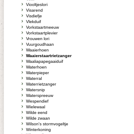
Viooltjeslori
Visarend
Visdiefje
Vlekduif
Vorkstaartmeeuw
Vorkstaartplevier
Vrouwen lori
Vuurgoudhaan
Waaierhoen
Waaierstaartrietzanger
Waaliapapegaaiduif
Waterhoen
Waterpieper
Waterral
Waterrietzanger
Watersnip
Waterspreeuw
Wespendief
Wielewaal
Wilde eend
Wilde zwaan
Wilson's stormvogeltje
Winterkoning