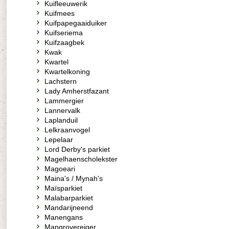
Kuifleeuwerik
Kuifmees
Kuifpapegaaiduiker
Kuifseriema
Kuifzaagbek
Kwak
Kwartel
Kwartelkoning
Lachstern
Lady Amherstfazant
Lammergier
Lannervalk
Laplanduil
Lelkraanvogel
Lepelaar
Lord Derby's parkiet
Magelhaenscholekster
Magoeari
Maina's / Mynah's
Maïsparkiet
Malabarparkiet
Mandarijneend
Manengans
Mangrovereiger