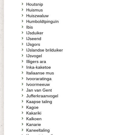
Houtsnip
Huismus
Huiszwaluw
Humboldtpinguïn
Ibis
IJsduiker
IJseend
IJsgors
IJslandse brilduiker
IJsvogel
Illigers ara
Inka-kaketoe
Italiaanse mus
Ivooraratinga
Ivoormeeuw
Jan van Gent
Jufferkraanvogel
Kaapse taling
Kagoe
Kakariki
Kalkoen
Kanarie
Kaneeltaling