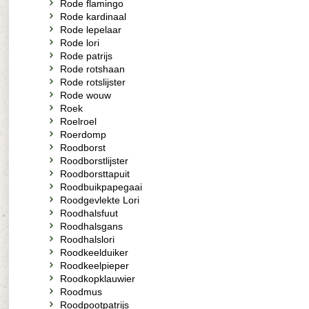
Rode flamingo
Rode kardinaal
Rode lepelaar
Rode lori
Rode patrijs
Rode rotshaan
Rode rotslijster
Rode wouw
Roek
Roelroel
Roerdomp
Roodborst
Roodborstlijster
Roodborsttapuit
Roodbuikpapegaai
Roodgevlekte Lori
Roodhalsfuut
Roodhalsgans
Roodhalslori
Roodkeelduiker
Roodkeelpieper
Roodkopklauwier
Roodmus
Roodpootpatrijs