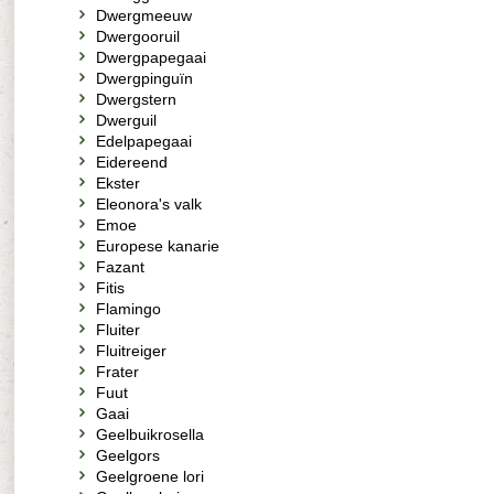
Dwergmeeuw
Dwergooruil
Dwergpapegaai
Dwergpinguïn
Dwergstern
Dwerguil
Edelpapegaai
Eidereend
Ekster
Eleonora's valk
Emoe
Europese kanarie
Fazant
Fitis
Flamingo
Fluiter
Fluitreiger
Frater
Fuut
Gaai
Geelbuikrosella
Geelgors
Geelgroene lori