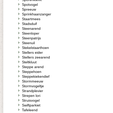
Spotvogel
Spreeuw
Sprinkhaanzanger
Staartmees
Stadsduif
Steenarend
Steenloper
Steenpatrijs
Steenuil
Stekelstaarthoen
Stellers eider
Stellers zeearend
Steltkluut
Steppe arend
Steppehoen
Steppekiekendief
Stormmeeuw
Stormvogeltje
Strandplevier
Strepen lori
Struisvogel
Swiftparkiet
Tafeleend