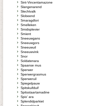
Sint-Vincentamazone
Slangenarend
Slechtvalk
Slobeend
Smaragdlori
Smelleken
Smidsplevier
Smient
Sneeuwgans
Sneeuwgors
Sneeuwuil
Sneeuwvink
Snor
Soldatenara
Spaanse mus
Sperwer
Sperwergrasmus
Sperweruil
Spiegelpauw
Spitskuifduif
Spitsstaartamadine
Spix' ara
Splendidparkiet
Sporenkievit