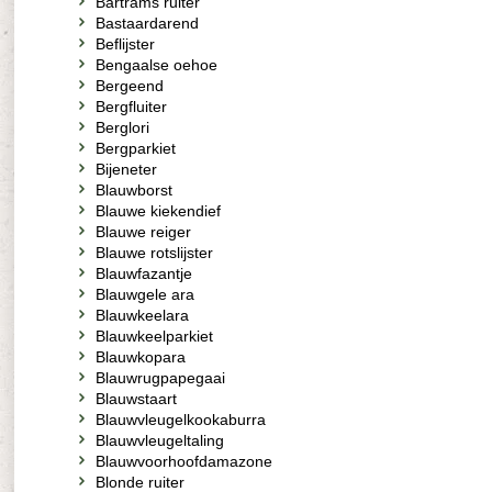
Bartrams ruiter
Bastaardarend
Beflijster
Bengaalse oehoe
Bergeend
Bergfluiter
Berglori
Bergparkiet
Bijeneter
Blauwborst
Blauwe kiekendief
Blauwe reiger
Blauwe rotslijster
Blauwfazantje
Blauwgele ara
Blauwkeelara
Blauwkeelparkiet
Blauwkopara
Blauwrugpapegaai
Blauwstaart
Blauwvleugelkookaburra
Blauwvleugeltaling
Blauwvoorhoofdamazone
Blonde ruiter