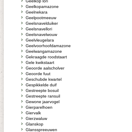
Geelkop lori
Geelkopamazone
Geelnekara
Geelpootmeeuw
Geelsnavelduiker
Geelsnavellori
Geelsnavelwouw
Geelvleugelara
Geelvoorhoofdamazone
Geelwangamazone
Gekraagde roodstaart
Gele kwikstaart
Geoorde aalscholver
Geoorde fuut
Geschubde kwartel
Gespikkelde duif
Gestreepte bosuil
Gestreepte ransuil
Gewone jaarvogel
Gierparelhoen
Giervalk
Gierzwaluw
Glanskop
Glansspreeuwen