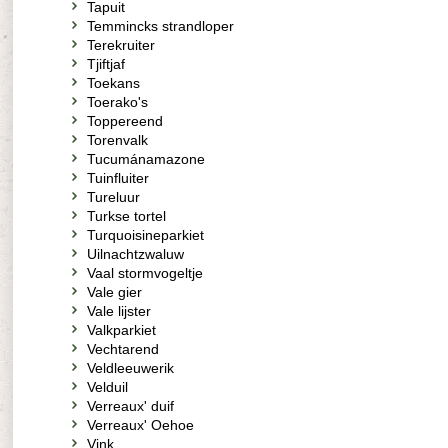
Tapuit
Temmincks strandloper
Terekruiter
Tjiftjaf
Toekans
Toerako's
Toppereend
Torenvalk
Tucumánamazone
Tuinfluiter
Tureluur
Turkse tortel
Turquoisineparkiet
Uilnachtzwaluw
Vaal stormvogeltje
Vale gier
Vale lijster
Valkparkiet
Vechtarend
Veldleeuwerik
Velduil
Verreaux' duif
Verreaux' Oehoe
Vink