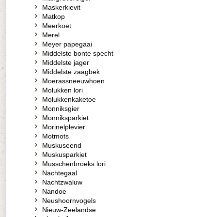
Maskerkievit
Matkop
Meerkoet
Merel
Meyer papegaai
Middelste bonte specht
Middelste jager
Middelste zaagbek
Moerassneeuwhoen
Molukken lori
Molukkenkaketoe
Monniksgier
Monniksparkiet
Morinelplevier
Motmots
Muskuseend
Muskusparkiet
Musschenbroeks lori
Nachtegaal
Nachtzwaluw
Nandoe
Neushoornvogels
Nieuw-Zeelandse