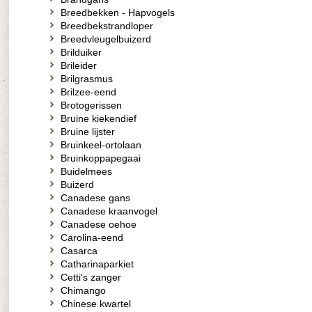
Breedbekken - Hapvogels
Breedbekstrandloper
Breedvleugelbuizerd
Brilduiker
Brileider
Brilgrasmus
Brilzee-eend
Brotogerissen
Bruine kiekendief
Bruine lijster
Bruinkeel-ortolaan
Bruinkoppapegaai
Buidelmees
Buizerd
Canadese gans
Canadese kraanvogel
Canadese oehoe
Carolina-eend
Casarca
Catharinaparkiet
Cetti's zanger
Chimango
Chinese kwartel