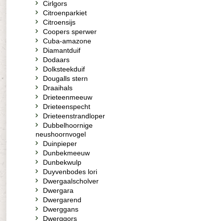
Cirlgors
Citroenparkiet
Citroensijs
Coopers sperwer
Cuba-amazone
Diamantduif
Dodaars
Dolksteekduif
Dougalls stern
Draaihals
Drieteenmeeuw
Drieteenspecht
Drieteenstrandloper
Dubbelhoornige
neushoornvogel
Duinpieper
Dunbekmeeuw
Dunbekwulp
Duyvenbodes lori
Dwergaalscholver
Dwergara
Dwergarend
Dwerggans
Dwerggors