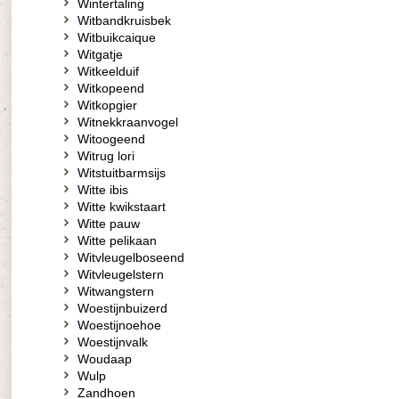
Wintertaling
Witbandkruisbek
Witbuikcaique
Witgatje
Witkeelduif
Witkopeend
Witkopgier
Witnekkraanvogel
Witoogeend
Witrug lori
Witstuitbarmsijs
Witte ibis
Witte kwikstaart
Witte pauw
Witte pelikaan
Witvleugelboseend
Witvleugelstern
Witwangstern
Woestijnbuizerd
Woestijnoehoe
Woestijnvalk
Woudaap
Wulp
Zandhoen