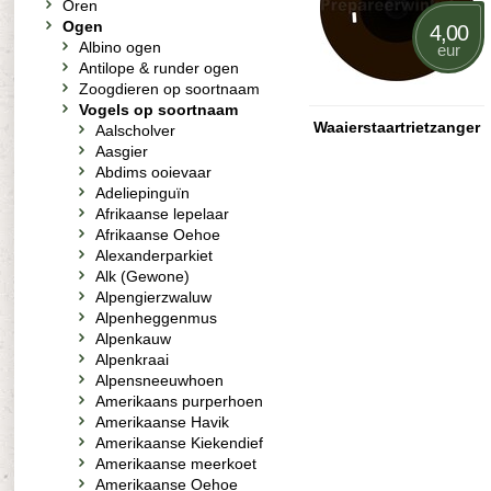
Oren
Ogen
4,00
Albino ogen
eur
Antilope & runder ogen
Zoogdieren op soortnaam
Vogels op soortnaam
Waaierstaartrietzanger
Aalscholver
Aasgier
Abdims ooievaar
Adeliepinguïn
Afrikaanse lepelaar
Afrikaanse Oehoe
Alexanderparkiet
Alk (Gewone)
Alpengierzwaluw
Alpenheggenmus
Alpenkauw
Alpenkraai
Alpensneeuwhoen
Amerikaans purperhoen
Amerikaanse Havik
Amerikaanse Kiekendief
Amerikaanse meerkoet
Amerikaanse Oehoe