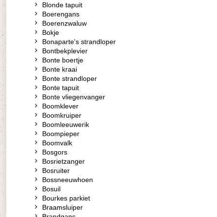
Blonde tapuit
Boerengans
Boerenzwaluw
Bokje
Bonaparte's strandloper
Bontbekplevier
Bonte boertje
Bonte kraai
Bonte strandloper
Bonte tapuit
Bonte vliegenvanger
Boomklever
Boomkruiper
Boomleeuwerik
Boompieper
Boomvalk
Bosgors
Bosrietzanger
Bosruiter
Bossneeuwhoen
Bosuil
Bourkes parkiet
Braamsluiper
Brandgans