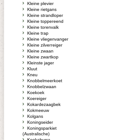
Kleine plevier
Kleine rietgans
Kleine strandloper
Kleine toppereend
Kleine torenvalk
Kleine trap
Kleine vliegenvanger
Kleine zilverreiger
Kleine zwaan
Kleine zwartkop
Kleinste jager
Kluut
Kneu
Knobbelmeerkoet
Knobbelzwaan
Koekoek
Koereiger
Kokardezaagbek
Kokmeeuw
Kolgans
Koningseider
Koningsparkiet
(Australische)
Kookaburra