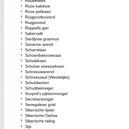
Rouwmees
Roze kaketoe
Roze pelikaan
Ruigpootbuizerd
Ruigpootuil
Rüppells gier
Sakervalk
Sardijnse grasmus
Savanne arend
Scharrelaar
Schoenbekooievaar
Scholekster
Schotse sneeuwhoen
Schreeuwarend
Schreeuwuil (Westelijke)
Schubbenlori
Schuitbekreiger
Scopoli's pijlstormvogel
Secretarisvogel
Senegalese griel
Siberische lijster
Siberische Oehoe
Siberische taling
Sijs