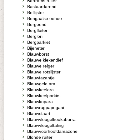
Bartrams ruiter
Bastaardarend
Beflijster
Bengaalse oehoe
Bergeend
Bergfluiter
Berglori
Bergparkiet
Bijeneter
Blauwborst
Blauwe kiekendief
Blauwe reiger
Blauwe rotslijster
Blauwfazantje
Blauwgele ara
Blauwkeelara
Blauwkeelparkiet
Blauwkopara
Blauwrugpapegaai
Blauwstaart
Blauwvleugelkookaburra
Blauwvleugeltaling
Blauwvoorhoofdamazone
Blonde ruiter