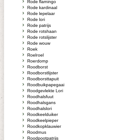
Rode flamingo
Rode kardinaal
Rode lepelaar
Rode lori
Rode patrijs
Rode rotshaan
Rode rotslijster
Rode wouw
Roek
Roelroel
Roerdomp
Roodborst
Roodborstlijster
Roodborsttapuit
Roodbuikpapegaai
Roodgevlekte Lori
Roodhalsfuut
Roodhalsgans
Roodhalslori
Roodkeelduiker
Roodkeelpieper
Roodkopklauwier
Roodmus
Roodpootpatrijs