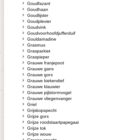
Goudfazant
Goudhaan
Goudlijster
Goudplevier
Goudvink
Goudvoorhoofdjufferduif
Gouldamadine
Grasmus
Grasparkiet
Graspieper
Grauwe franjepoot
Grauwe gans
Grauwe gors
Grauwe kiekendief
Grauwe klauwier
Grauwe pijlstormvogel
Grauwe vliegenvanger
Griel
Grijskopspecht
Grijze gors
Grijze roodstaartpapegaai
Grijze tok
Grijze wouw