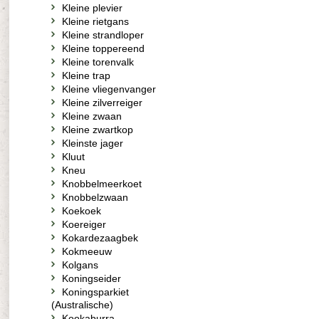
Kleine plevier
Kleine rietgans
Kleine strandloper
Kleine toppereend
Kleine torenvalk
Kleine trap
Kleine vliegenvanger
Kleine zilverreiger
Kleine zwaan
Kleine zwartkop
Kleinste jager
Kluut
Kneu
Knobbelmeerkoet
Knobbelzwaan
Koekoek
Koereiger
Kokardezaagbek
Kokmeeuw
Kolgans
Koningseider
Koningsparkiet
(Australische)
Kookaburra