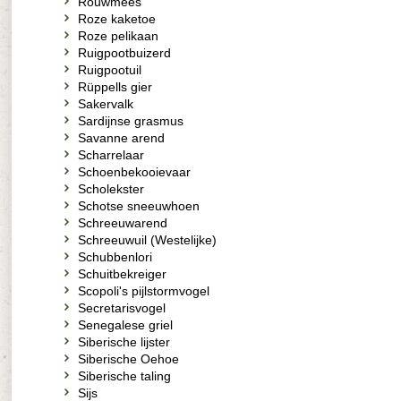
Rouwmees
Roze kaketoe
Roze pelikaan
Ruigpootbuizerd
Ruigpootuil
Rüppells gier
Sakervalk
Sardijnse grasmus
Savanne arend
Scharrelaar
Schoenbekooievaar
Scholekster
Schotse sneeuwhoen
Schreeuwarend
Schreeuwuil (Westelijke)
Schubbenlori
Schuitbekreiger
Scopoli's pijlstormvogel
Secretarisvogel
Senegalese griel
Siberische lijster
Siberische Oehoe
Siberische taling
Sijs