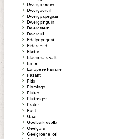
Dwergmeeuw
Dwergooruil
Dwergpapegaai
Dwergpinguïn
Dwergstern
Dwerguil
Edelpapegaai
Eidereend
Ekster
Eleonora's valk
Emoe
Europese kanarie
Fazant
Fitis
Flamingo
Fluiter
Fluitreiger
Frater
Fuut
Gaai
Geelbuikrosella
Geelgors
Geelgroene lori