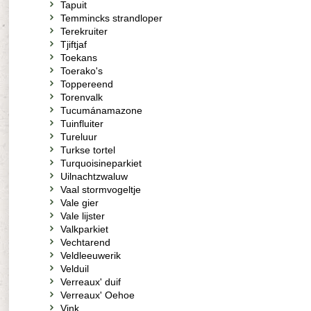
Tapuit
Temmincks strandloper
Terekruiter
Tjiftjaf
Toekans
Toerako's
Toppereend
Torenvalk
Tucumánamazone
Tuinfluiter
Tureluur
Turkse tortel
Turquoisineparkiet
Uilnachtzwaluw
Vaal stormvogeltje
Vale gier
Vale lijster
Valkparkiet
Vechtarend
Veldleeuwerik
Velduil
Verreaux' duif
Verreaux' Oehoe
Vink