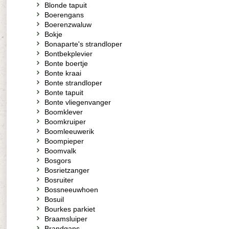
Blonde tapuit
Boerengans
Boerenzwaluw
Bokje
Bonaparte's strandloper
Bontbekplevier
Bonte boertje
Bonte kraai
Bonte strandloper
Bonte tapuit
Bonte vliegenvanger
Boomklever
Boomkruiper
Boomleeuwerik
Boompieper
Boomvalk
Bosgors
Bosrietzanger
Bosruiter
Bossneeuwhoen
Bosuil
Bourkes parkiet
Braamsluiper
Brandgans