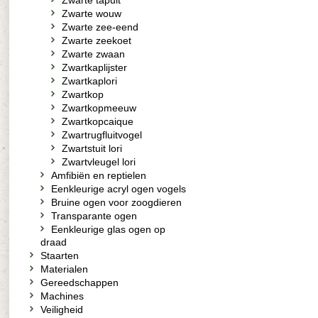
Zwarte tapuit
Zwarte wouw
Zwarte zee-eend
Zwarte zeekoet
Zwarte zwaan
Zwartkaplijster
Zwartkaplori
Zwartkop
Zwartkopmeeuw
Zwartkopcaique
Zwartrugfluitvogel
Zwartstuit lori
Zwartvleugel lori
Amfibiën en reptielen
Eenkleurige acryl ogen vogels
Bruine ogen voor zoogdieren
Transparante ogen
Eenkleurige glas ogen op
draad
Staarten
Materialen
Gereedschappen
Machines
Veiligheid