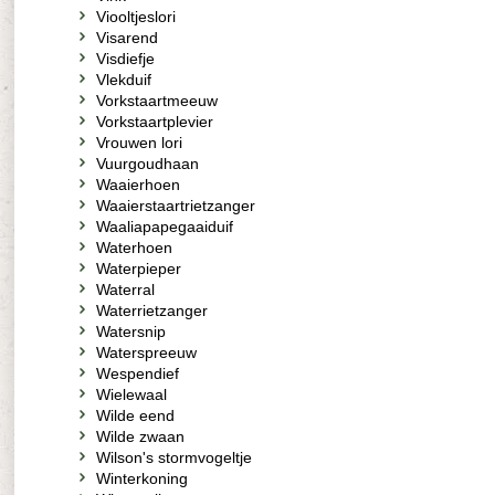
Viooltjeslori
Visarend
Visdiefje
Vlekduif
Vorkstaartmeeuw
Vorkstaartplevier
Vrouwen lori
Vuurgoudhaan
Waaierhoen
Waaierstaartrietzanger
Waaliapapegaaiduif
Waterhoen
Waterpieper
Waterral
Waterrietzanger
Watersnip
Waterspreeuw
Wespendief
Wielewaal
Wilde eend
Wilde zwaan
Wilson's stormvogeltje
Winterkoning