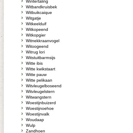
Wintertaling
Witbandkruisbek
Witbuikcaique
Witgatje
Witkeelduif
Witkopeend
Witkopgier
Witnekkraanvogel
Witoogeend
Witrug lori
Witstuitbarmsijs
Witte ibis
Witte kwikstaart
Witte pauw
Witte pelikaan
Witvleugelboseend
Witvleugelstern
Witwangstern
Woestijnbuizerd
Woestijnoehoe
Woestijnvalk
Woudaap
Wulp
Zandhoen