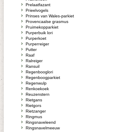
Prelaatfazant
Prieelvogels
Prinses van Wales-parkiet
Provencaalse grasmus
Pruimekopparkiet
Purperbuik lori
Purperkoet
Purperreiger
Putter
Raaf
Ralreiger
Ransuil
Regenbooglori
Regenboogparkiet
Regenwulp
Renkoekoek
Reuzenstern
Rietgans
Rietgors
Rietzanger
Ringmus
Ringsnaveleend
Ringsnavelmeeuw