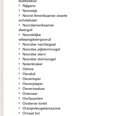
boeboekuil
Nijlgans
Nonnetje
Noord-Amerikaanse zwarte
scholekster
Noordamerikaanse
dwerguil
Noordelijke
witwangdwergooruil
Noordse nachtegaal
Noordse pijlstormvogel
Noordse stern
Noordse stormvogel
Notenkraker
Oehoe
Oeraluil
Oeverloper
Oeverpieper
Oeverzwaluw
Ooievaar
Oorfazanten
Oosterse tortel
Oranjevleugelamazone
Ornaat lori