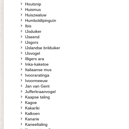
Houtsnip
Huismus
Huiszwaluw
Humboldtpinguïn
Ibis
IJsduiker
IJseend
IJsgors
IJslandse brilduiker
IJsvogel
Illigers ara
Inka-kaketoe
Italiaanse mus
Ivooraratinga
Ivoormeeuw
Jan van Gent
Jufferkraanvogel
Kaapse taling
Kagoe
Kakariki
Kalkoen
Kanarie
Kaneeltaling