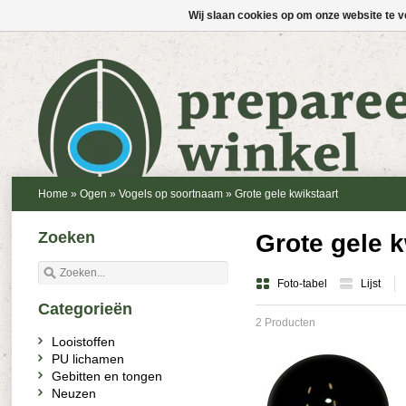
Wij slaan cookies op om onze website te v
Home
»
Ogen
»
Vogels op soortnaam
»
Grote gele kwikstaart
Zoeken
Grote gele k
Foto-tabel
Lijst
Categorieën
2 Producten
Looistoffen
PU lichamen
Gebitten en tongen
Neuzen