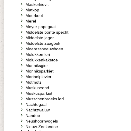
Maskerkievit
Matkop
Meerkoet
Merel
Meyer papegaai
Middelste bonte specht
Middelste jager
Middelste zaagbek
Moerassneeuwhoen
Molukken lori
Molukkenkaketoe
Monniksgier
Monniksparkiet
Morinelplevier
Motmots
Muskuseend
Muskusparkiet
Musschenbroeks lori
Nachtegaal
Nachtzwaluw
Nandoe
Neushoornvogels
Nieuw-Zeelandse