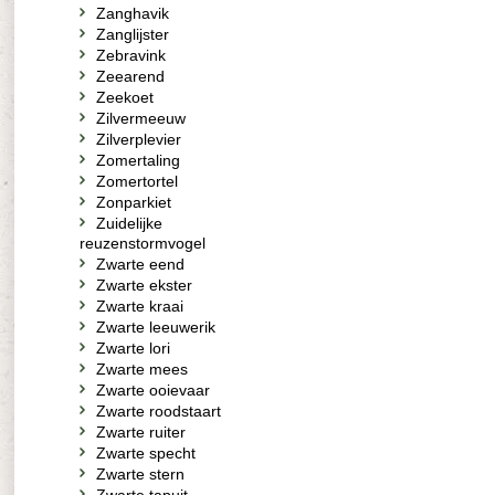
Zanghavik
Zanglijster
Zebravink
Zeearend
Zeekoet
Zilvermeeuw
Zilverplevier
Zomertaling
Zomertortel
Zonparkiet
Zuidelijke
reuzenstormvogel
Zwarte eend
Zwarte ekster
Zwarte kraai
Zwarte leeuwerik
Zwarte lori
Zwarte mees
Zwarte ooievaar
Zwarte roodstaart
Zwarte ruiter
Zwarte specht
Zwarte stern