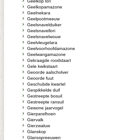
Geelkop lori
Geelkopamazone
Geelnekara
Geelpootmeeuw
Geelsnavelduiker
Geelsnavellori
Geelsnavelwouw
Geelvleugelara
Geelvoorhoofdamazone
Geelwangamazone
Gekraagde roodstaart
Gele kwikstaart
Geoorde aalscholver
Geoorde fuut
Geschubde kwartel
Gespikkelde duif
Gestreepte bosuil
Gestreepte ransuil
Gewone jaarvogel
Gierparelhoen
Giervalk
Gierzwaluw
Glanskop
Glansspreeuwen