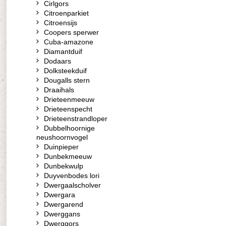
Cirlgors
Citroenparkiet
Citroensijs
Coopers sperwer
Cuba-amazone
Diamantduif
Dodaars
Dolksteekduif
Dougalls stern
Draaihals
Drieteenmeeuw
Drieteenspecht
Drieteenstrandloper
Dubbelhoornige
neushoornvogel
Duinpieper
Dunbekmeeuw
Dunbekwulp
Duyvenbodes lori
Dwergaalscholver
Dwergara
Dwergarend
Dwerggans
Dwerggors