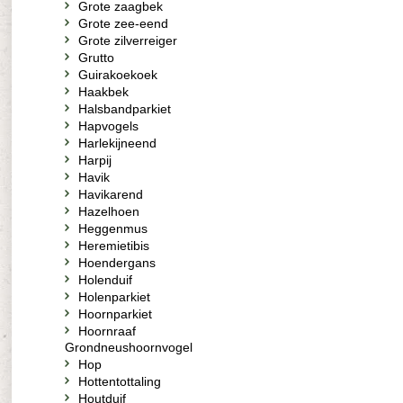
Grote zaagbek
Grote zee-eend
Grote zilverreiger
Grutto
Guirakoekoek
Haakbek
Halsbandparkiet
Hapvogels
Harlekijneend
Harpij
Havik
Havikarend
Hazelhoen
Heggenmus
Heremietibis
Hoendergans
Holenduif
Holenparkiet
Hoornparkiet
Hoornraaf
Grondneushoornvogel
Hop
Hottentottaling
Houtduif