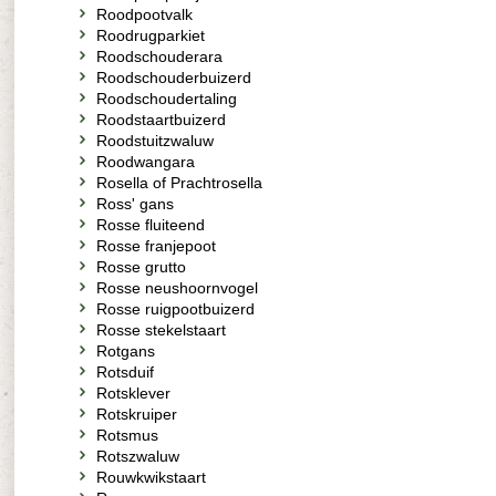
Roodpootvalk
Roodrugparkiet
Roodschouderara
Roodschouderbuizerd
Roodschoudertaling
Roodstaartbuizerd
Roodstuitzwaluw
Roodwangara
Rosella of Prachtrosella
Ross' gans
Rosse fluiteend
Rosse franjepoot
Rosse grutto
Rosse neushoornvogel
Rosse ruigpootbuizerd
Rosse stekelstaart
Rotgans
Rotsduif
Rotsklever
Rotskruiper
Rotsmus
Rotszwaluw
Rouwkwikstaart