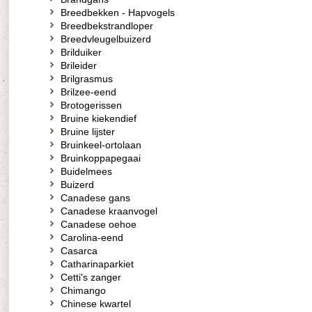
Breedbekken - Hapvogels
Breedbekstrandloper
Breedvleugelbuizerd
Brilduiker
Brileider
Brilgrasmus
Brilzee-eend
Brotogerissen
Bruine kiekendief
Bruine lijster
Bruinkeel-ortolaan
Bruinkoppapegaai
Buidelmees
Buizerd
Canadese gans
Canadese kraanvogel
Canadese oehoe
Carolina-eend
Casarca
Catharinaparkiet
Cetti's zanger
Chimango
Chinese kwartel