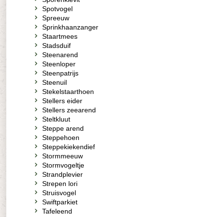
Spotvogel
Spreeuw
Sprinkhaanzanger
Staartmees
Stadsduif
Steenarend
Steenloper
Steenpatrijs
Steenuil
Stekelstaarthoen
Stellers eider
Stellers zeearend
Steltkluut
Steppe arend
Steppehoen
Steppekiekendief
Stormmeeuw
Stormvogeltje
Strandplevier
Strepen lori
Struisvogel
Swiftparkiet
Tafeleend