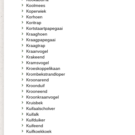
Koolmees
Koperwiek
Korhoen
Koritrap
Kortstaartpapegaai
Kraaghoen
Kraagpapegaai
Kraagtrap
Kraanvogel
Krakeend
Kramsvogel
Kroeskoppelikaan
Krombekstrandloper
Kroonarend
Kroonduif
Krooneend
Kroonkraanvogel
Kruisbek
Kuifaalscholver
Kuifalk
Kuifduiker
Kuifeend
Kuifkoekkoek