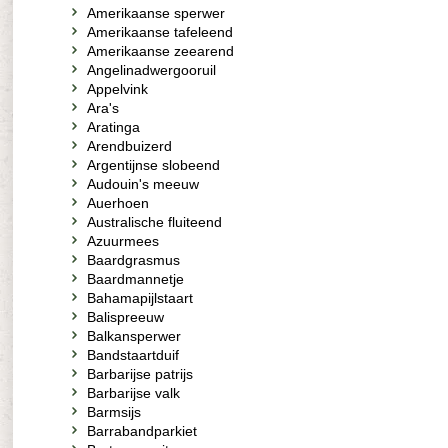
Amerikaanse sperwer
Amerikaanse tafeleend
Amerikaanse zeearend
Angelinadwergooruil
Appelvink
Ara's
Aratinga
Arendbuizerd
Argentijnse slobeend
Audouin's meeuw
Auerhoen
Australische fluiteend
Azuurmees
Baardgrasmus
Baardmannetje
Bahamapijlstaart
Balispreeuw
Balkansperwer
Bandstaartduif
Barbarijse patrijs
Barbarijse valk
Barmsijs
Barrabandparkiet