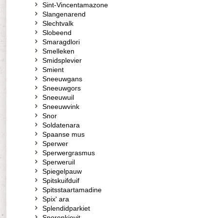
Sint-Vincentamazone
Slangenarend
Slechtvalk
Slobeend
Smaragdlori
Smelleken
Smidsplevier
Smient
Sneeuwgans
Sneeuwgors
Sneeuwuil
Sneeuwvink
Snor
Soldatenara
Spaanse mus
Sperwer
Sperwergrasmus
Sperweruil
Spiegelpauw
Spitskuifduif
Spitsstaartamadine
Spix' ara
Splendidparkiet
Sporenkievit