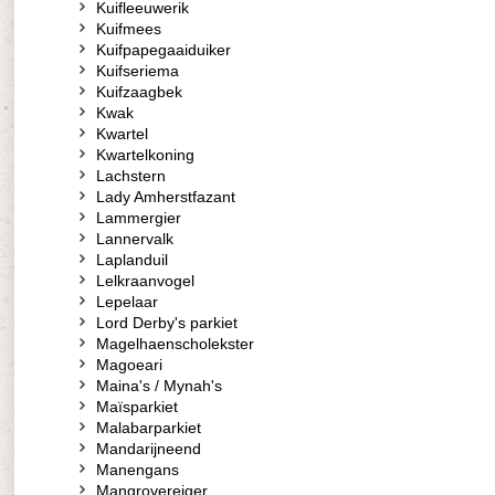
Kuifleeuwerik
Kuifmees
Kuifpapegaaiduiker
Kuifseriema
Kuifzaagbek
Kwak
Kwartel
Kwartelkoning
Lachstern
Lady Amherstfazant
Lammergier
Lannervalk
Laplanduil
Lelkraanvogel
Lepelaar
Lord Derby's parkiet
Magelhaenscholekster
Magoeari
Maina's / Mynah's
Maïsparkiet
Malabarparkiet
Mandarijneend
Manengans
Mangrovereiger