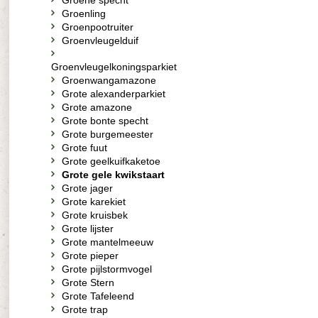
Groene specht
Groenling
Groenpootruiter
Groenvleugelduif
Groenvleugelkoningsparkiet
Groenwangamazone
Grote alexanderparkiet
Grote amazone
Grote bonte specht
Grote burgemeester
Grote fuut
Grote geelkuifkaketoe
Grote gele kwikstaart
Grote jager
Grote karekiet
Grote kruisbek
Grote lijster
Grote mantelmeeuw
Grote pieper
Grote pijlstormvogel
Grote Stern
Grote Tafeleend
Grote trap