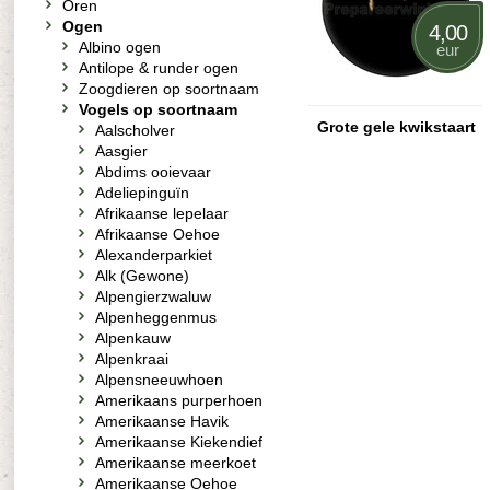
Oren
Ogen
4,00
Albino ogen
eur
Antilope & runder ogen
Zoogdieren op soortnaam
Vogels op soortnaam
Grote gele kwikstaart
Aalscholver
Aasgier
Abdims ooievaar
Adeliepinguïn
Afrikaanse lepelaar
Afrikaanse Oehoe
Alexanderparkiet
Alk (Gewone)
Alpengierzwaluw
Alpenheggenmus
Alpenkauw
Alpenkraai
Alpensneeuwhoen
Amerikaans purperhoen
Amerikaanse Havik
Amerikaanse Kiekendief
Amerikaanse meerkoet
Amerikaanse Oehoe