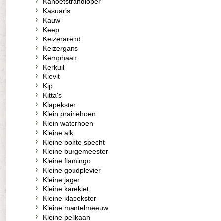
Kanoetstrandloper
Kasuaris
Kauw
Keep
Keizerarend
Keizergans
Kemphaan
Kerkuil
Kievit
Kip
Kitta's
Klapekster
Klein prairiehoen
Klein waterhoen
Kleine alk
Kleine bonte specht
Kleine burgemeester
Kleine flamingo
Kleine goudplevier
Kleine jager
Kleine karekiet
Kleine klapekster
Kleine mantelmeeuw
Kleine pelikaan