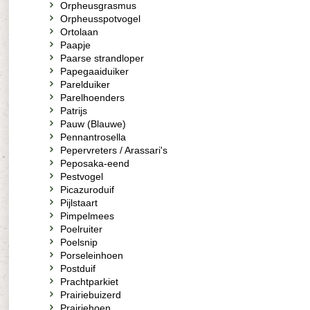
Orpheusgrasmus
Orpheusspotvogel
Ortolaan
Paapje
Paarse strandloper
Papegaaiduiker
Parelduiker
Parelhoenders
Patrijs
Pauw (Blauwe)
Pennantrosella
Pepervreters / Arassari's
Peposaka-eend
Pestvogel
Picazuroduif
Pijlstaart
Pimpelmees
Poelruiter
Poelsnip
Porseleinhoen
Postduif
Prachtparkiet
Prairiebuizerd
Prairiehoen