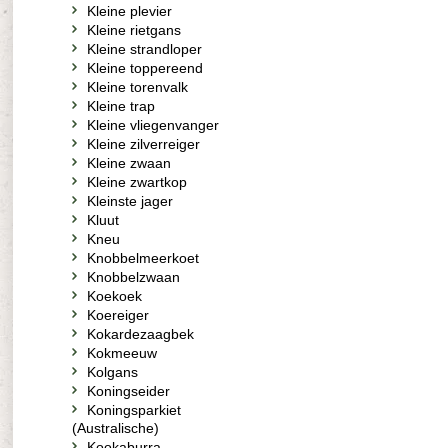
Kleine plevier
Kleine rietgans
Kleine strandloper
Kleine toppereend
Kleine torenvalk
Kleine trap
Kleine vliegenvanger
Kleine zilverreiger
Kleine zwaan
Kleine zwartkop
Kleinste jager
Kluut
Kneu
Knobbelmeerkoet
Knobbelzwaan
Koekoek
Koereiger
Kokardezaagbek
Kokmeeuw
Kolgans
Koningseider
Koningsparkiet
(Australische)
Kookaburra