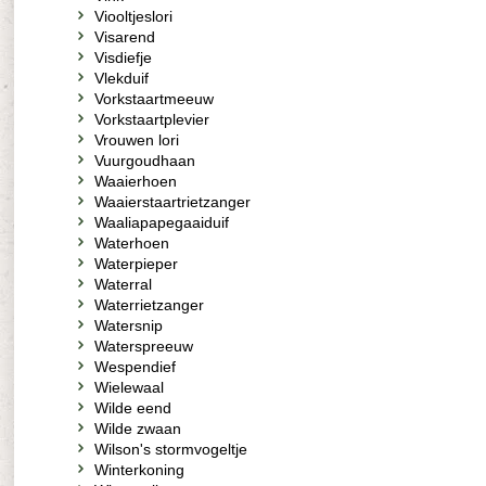
Viooltjeslori
Visarend
Visdiefje
Vlekduif
Vorkstaartmeeuw
Vorkstaartplevier
Vrouwen lori
Vuurgoudhaan
Waaierhoen
Waaierstaartrietzanger
Waaliapapegaaiduif
Waterhoen
Waterpieper
Waterral
Waterrietzanger
Watersnip
Waterspreeuw
Wespendief
Wielewaal
Wilde eend
Wilde zwaan
Wilson's stormvogeltje
Winterkoning