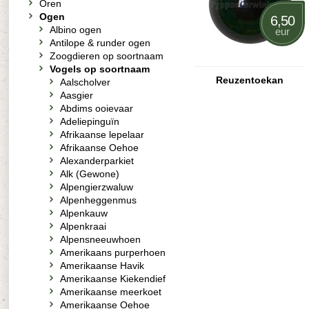
Oren
Ogen
6,50
Albino ogen
eur
Antilope & runder ogen
Zoogdieren op soortnaam
Vogels op soortnaam
Reuzentoekan
Aalscholver
Aasgier
Abdims ooievaar
Adeliepinguïn
Afrikaanse lepelaar
Afrikaanse Oehoe
Alexanderparkiet
Alk (Gewone)
Alpengierzwaluw
Alpenheggenmus
Alpenkauw
Alpenkraai
Alpensneeuwhoen
Amerikaans purperhoen
Amerikaanse Havik
Amerikaanse Kiekendief
Amerikaanse meerkoet
Amerikaanse Oehoe