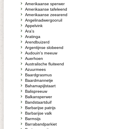
Amerikaanse sperwer
Amerikaanse tafeleend
Amerikaanse zeearend
Angelinadwergooruil
Appelvink
Ara's
Aratinga
Arendbuizerd
Argentijnse slobeend
Audouin's meeuw
Auerhoen
Australische fluiteend
Azuurmees
Baardgrasmus
Baardmannetje
Bahamapijlstaart
Balispreeuw
Balkansperwer
Bandstaartduif
Barbarijse patrijs
Barbarijse valk
Barmsijs
Barrabandparkiet