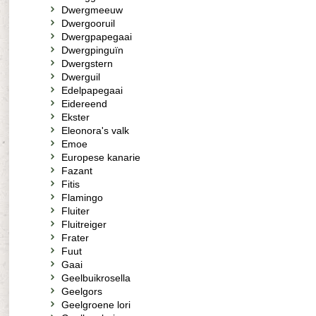
Dwergmeeuw
Dwergooruil
Dwergpapegaai
Dwergpinguïn
Dwergstern
Dwerguil
Edelpapegaai
Eidereend
Ekster
Eleonora's valk
Emoe
Europese kanarie
Fazant
Fitis
Flamingo
Fluiter
Fluitreiger
Frater
Fuut
Gaai
Geelbuikrosella
Geelgors
Geelgroene lori