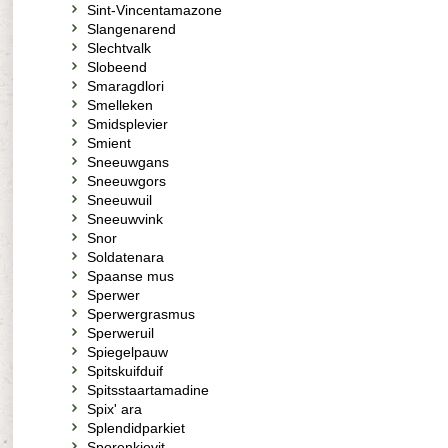
Sint-Vincentamazone
Slangenarend
Slechtvalk
Slobeend
Smaragdlori
Smelleken
Smidsplevier
Smient
Sneeuwgans
Sneeuwgors
Sneeuwuil
Sneeuwvink
Snor
Soldatenara
Spaanse mus
Sperwer
Sperwergrasmus
Sperweruil
Spiegelpauw
Spitskuifduif
Spitsstaartamadine
Spix' ara
Splendidparkiet
Sporenkievit