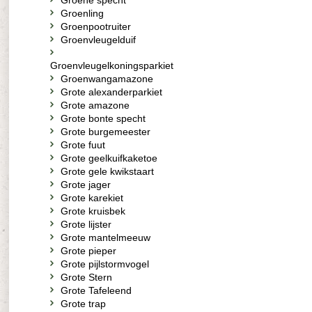
Groene specht
Groenling
Groenpootruiter
Groenvleugelduif
Groenvleugelkoningsparkiet
Groenwangamazone
Grote alexanderparkiet
Grote amazone
Grote bonte specht
Grote burgemeester
Grote fuut
Grote geelkuifkaketoe
Grote gele kwikstaart
Grote jager
Grote karekiet
Grote kruisbek
Grote lijster
Grote mantelmeeuw
Grote pieper
Grote pijlstormvogel
Grote Stern
Grote Tafeleend
Grote trap