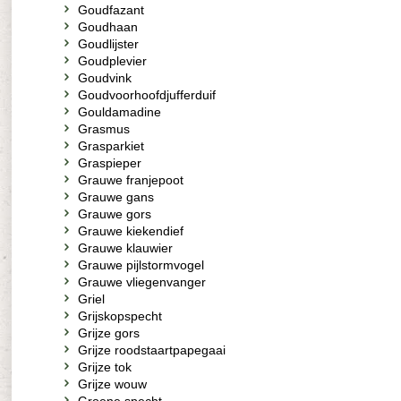
Goudfazant
Goudhaan
Goudlijster
Goudplevier
Goudvink
Goudvoorhoofdjufferduif
Gouldamadine
Grasmus
Grasparkiet
Graspieper
Grauwe franjepoot
Grauwe gans
Grauwe gors
Grauwe kiekendief
Grauwe klauwier
Grauwe pijlstormvogel
Grauwe vliegenvanger
Griel
Grijskopspecht
Grijze gors
Grijze roodstaartpapegaai
Grijze tok
Grijze wouw