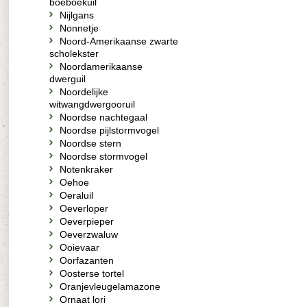
boeboekuil
Nijlgans
Nonnetje
Noord-Amerikaanse zwarte
scholekster
Noordamerikaanse
dwerguil
Noordelijke
witwangdwergooruil
Noordse nachtegaal
Noordse pijlstormvogel
Noordse stern
Noordse stormvogel
Notenkraker
Oehoe
Oeraluil
Oeverloper
Oeverpieper
Oeverzwaluw
Ooievaar
Oorfazanten
Oosterse tortel
Oranjevleugelamazone
Ornaat lori