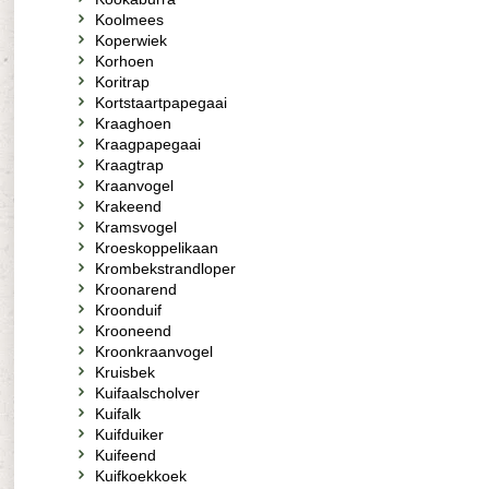
Koolmees
Koperwiek
Korhoen
Koritrap
Kortstaartpapegaai
Kraaghoen
Kraagpapegaai
Kraagtrap
Kraanvogel
Krakeend
Kramsvogel
Kroeskoppelikaan
Krombekstrandloper
Kroonarend
Kroonduif
Krooneend
Kroonkraanvogel
Kruisbek
Kuifaalscholver
Kuifalk
Kuifduiker
Kuifeend
Kuifkoekkoek