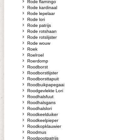
Rode flamingo
Rode kardinaal
Rode lepelaar
Rode lori
Rode patrijs
Rode rotshaan
Rode rotslijster
Rode wouw
Roek
Roelroel
Roerdomp
Roodborst
Roodborstlijster
Roodborsttapuit
Roodbuikpapegaai
Roodgevlekte Lori
Roodhalsfuut
Roodhalsgans
Roodhalslori
Roodkeelduiker
Roodkeelpieper
Roodkopklauwier
Roodmus
Roodpootpatrijs