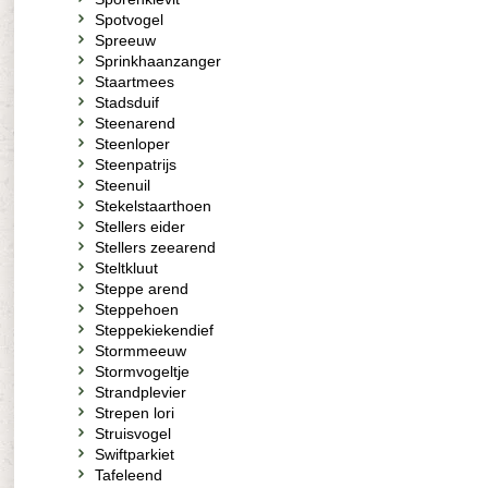
Spotvogel
Spreeuw
Sprinkhaanzanger
Staartmees
Stadsduif
Steenarend
Steenloper
Steenpatrijs
Steenuil
Stekelstaarthoen
Stellers eider
Stellers zeearend
Steltkluut
Steppe arend
Steppehoen
Steppekiekendief
Stormmeeuw
Stormvogeltje
Strandplevier
Strepen lori
Struisvogel
Swiftparkiet
Tafeleend