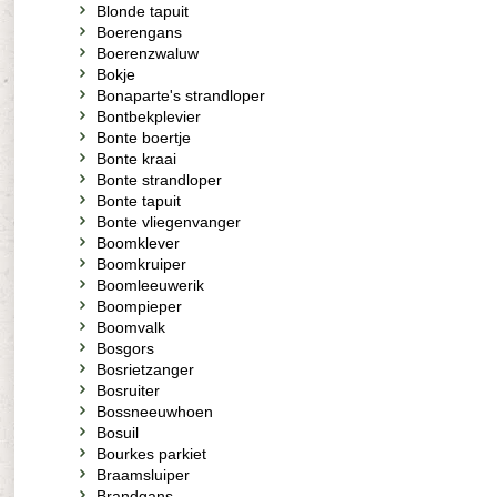
Blonde tapuit
Boerengans
Boerenzwaluw
Bokje
Bonaparte's strandloper
Bontbekplevier
Bonte boertje
Bonte kraai
Bonte strandloper
Bonte tapuit
Bonte vliegenvanger
Boomklever
Boomkruiper
Boomleeuwerik
Boompieper
Boomvalk
Bosgors
Bosrietzanger
Bosruiter
Bossneeuwhoen
Bosuil
Bourkes parkiet
Braamsluiper
Brandgans