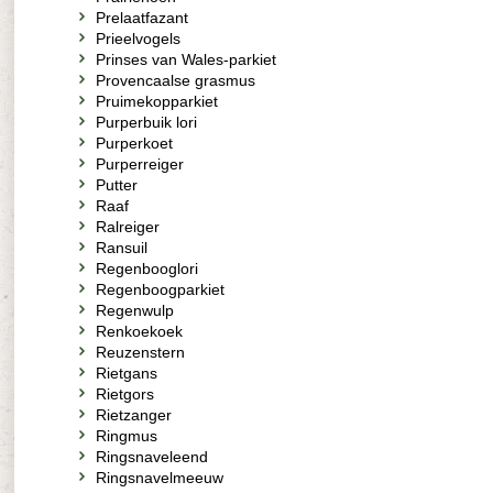
Prelaatfazant
Prieelvogels
Prinses van Wales-parkiet
Provencaalse grasmus
Pruimekopparkiet
Purperbuik lori
Purperkoet
Purperreiger
Putter
Raaf
Ralreiger
Ransuil
Regenbooglori
Regenboogparkiet
Regenwulp
Renkoekoek
Reuzenstern
Rietgans
Rietgors
Rietzanger
Ringmus
Ringsnaveleend
Ringsnavelmeeuw