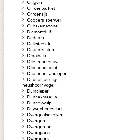
Cirlgors
Citroenparkiet
Citroensijs
Coopers sperwer
Cuba-amazone
Diamantduif
Dodaars
Dolksteekduif
Dougalls stern
Draaihals
Drieteenmeeuw
Drieteenspecht
Drieteenstrandloper
Dubbelhoornige
neushoornvogel
Duinpieper
Dunbekmeeuw
Dunbekwulp
Duyvenbodes lori
Dwergaalscholver
Dwergara
Dwergarend
Dwerggans
Dwerggors