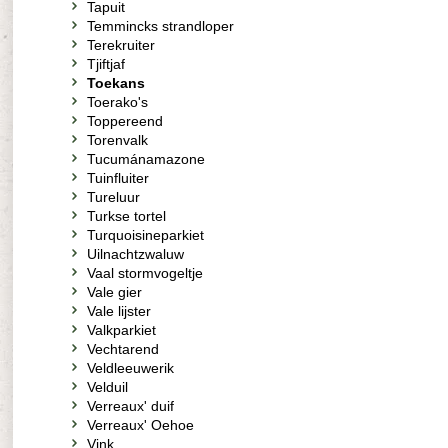
Tapuit
Temmincks strandloper
Terekruiter
Tjiftjaf
Toekans
Toerako's
Toppereend
Torenvalk
Tucumánamazone
Tuinfluiter
Tureluur
Turkse tortel
Turquoisineparkiet
Uilnachtzwaluw
Vaal stormvogeltje
Vale gier
Vale lijster
Valkparkiet
Vechtarend
Veldleeuwerik
Velduil
Verreaux' duif
Verreaux' Oehoe
Vink