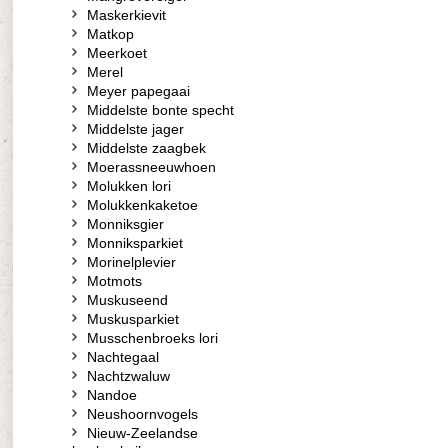
Maskerkievit
Matkop
Meerkoet
Merel
Meyer papegaai
Middelste bonte specht
Middelste jager
Middelste zaagbek
Moerassneeuwhoen
Molukken lori
Molukkenkaketoe
Monniksgier
Monniksparkiet
Morinelplevier
Motmots
Muskuseend
Muskusparkiet
Musschenbroeks lori
Nachtegaal
Nachtzwaluw
Nandoe
Neushoornvogels
Nieuw-Zeelandse