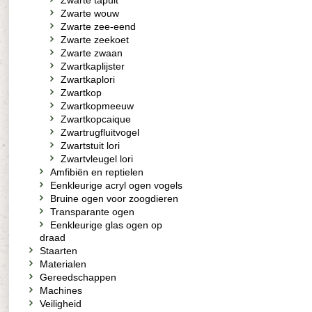
Zwarte tapuit
Zwarte wouw
Zwarte zee-eend
Zwarte zeekoet
Zwarte zwaan
Zwartkaplijster
Zwartkaplori
Zwartkop
Zwartkopmeeuw
Zwartkopcaique
Zwartrugfluitvogel
Zwartstuit lori
Zwartvleugel lori
Amfibiën en reptielen
Eenkleurige acryl ogen vogels
Bruine ogen voor zoogdieren
Transparante ogen
Eenkleurige glas ogen op
draad
Staarten
Materialen
Gereedschappen
Machines
Veiligheid