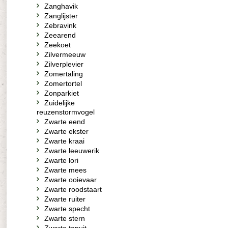
Zanghavik
Zanglijster
Zebravink
Zeearend
Zeekoet
Zilvermeeuw
Zilverplevier
Zomertaling
Zomertortel
Zonparkiet
Zuidelijke
reuzenstormvogel
Zwarte eend
Zwarte ekster
Zwarte kraai
Zwarte leeuwerik
Zwarte lori
Zwarte mees
Zwarte ooievaar
Zwarte roodstaart
Zwarte ruiter
Zwarte specht
Zwarte stern