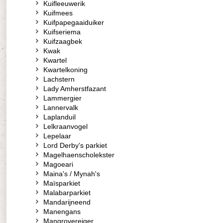
Kuifleeuwerik
Kuifmees
Kuifpapegaaiduiker
Kuifseriema
Kuifzaagbek
Kwak
Kwartel
Kwartelkoning
Lachstern
Lady Amherstfazant
Lammergier
Lannervalk
Laplanduil
Lelkraanvogel
Lepelaar
Lord Derby's parkiet
Magelhaenscholekster
Magoeari
Maina's / Mynah's
Maïsparkiet
Malabarparkiet
Mandarijneend
Manengans
Mangrovereiger