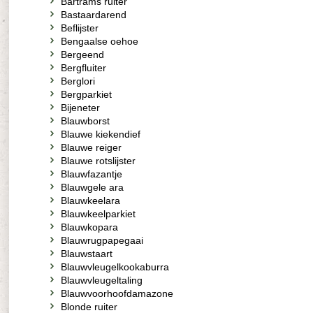
Bartrams ruiter
Bastaardarend
Beflijster
Bengaalse oehoe
Bergeend
Bergfluiter
Berglori
Bergparkiet
Bijeneter
Blauwborst
Blauwe kiekendief
Blauwe reiger
Blauwe rotslijster
Blauwfazantje
Blauwgele ara
Blauwkeelara
Blauwkeelparkiet
Blauwkopara
Blauwrugpapegaai
Blauwstaart
Blauwvleugelkookaburra
Blauwvleugeltaling
Blauwvoorhoofdamazone
Blonde ruiter