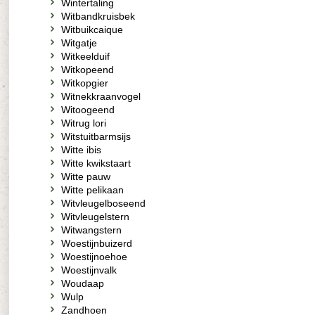
Wintertaling
Witbandkruisbek
Witbuikcaique
Witgatje
Witkeelduif
Witkopeend
Witkopgier
Witnekkraanvogel
Witoogeend
Witrug lori
Witstuitbarmsijs
Witte ibis
Witte kwikstaart
Witte pauw
Witte pelikaan
Witvleugelboseend
Witvleugelstern
Witwangstern
Woestijnbuizerd
Woestijnoehoe
Woestijnvalk
Woudaap
Wulp
Zandhoen