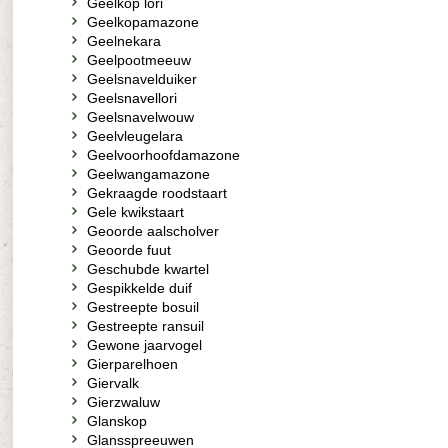
Geelkop lori
Geelkopamazone
Geelnekara
Geelpootmeeuw
Geelsnavelduiker
Geelsnavellori
Geelsnavelwouw
Geelvleugelara
Geelvoorhoofdamazone
Geelwangamazone
Gekraagde roodstaart
Gele kwikstaart
Geoorde aalscholver
Geoorde fuut
Geschubde kwartel
Gespikkelde duif
Gestreepte bosuil
Gestreepte ransuil
Gewone jaarvogel
Gierparelhoen
Giervalk
Gierzwaluw
Glanskop
Glansspreeuwen