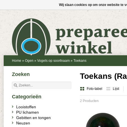
Wij slaan cookies op om onze website te v
Home
»
Ogen
»
Vogels op soortnaam
»
Toekans
Zoeken
Toekans (Ra
Foto-tabel
Lijst
Categorieën
2 Producten
Looistoffen
PU lichamen
Gebitten en tongen
Neuzen