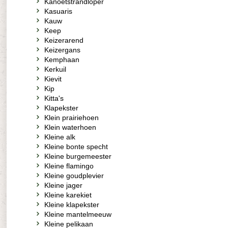
Kanoetstrandloper
Kasuaris
Kauw
Keep
Keizerarend
Keizergans
Kemphaan
Kerkuil
Kievit
Kip
Kitta's
Klapekster
Klein prairiehoen
Klein waterhoen
Kleine alk
Kleine bonte specht
Kleine burgemeester
Kleine flamingo
Kleine goudplevier
Kleine jager
Kleine karekiet
Kleine klapekster
Kleine mantelmeeuw
Kleine pelikaan