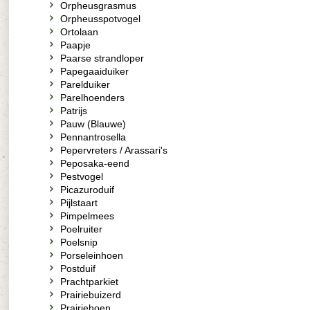
Orpheusgrasmus
Orpheusspotvogel
Ortolaan
Paapje
Paarse strandloper
Papegaaiduiker
Parelduiker
Parelhoenders
Patrijs
Pauw (Blauwe)
Pennantrosella
Pepervreters / Arassari's
Peposaka-eend
Pestvogel
Picazuroduif
Pijlstaart
Pimpelmees
Poelruiter
Poelsnip
Porseleinhoen
Postduif
Prachtparkiet
Prairiebuizerd
Prairiehoen