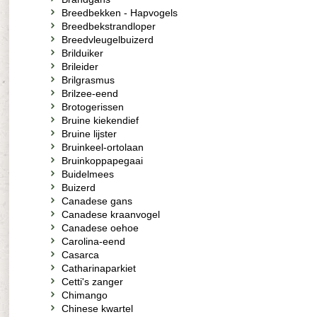
Breedbekken - Hapvogels
Breedbekstrandloper
Breedvleugelbuizerd
Brilduiker
Brileider
Brilgrasmus
Brilzee-eend
Brotogerissen
Bruine kiekendief
Bruine lijster
Bruinkeel-ortolaan
Bruinkoppapegaai
Buidelmees
Buizerd
Canadese gans
Canadese kraanvogel
Canadese oehoe
Carolina-eend
Casarca
Catharinaparkiet
Cetti's zanger
Chimango
Chinese kwartel