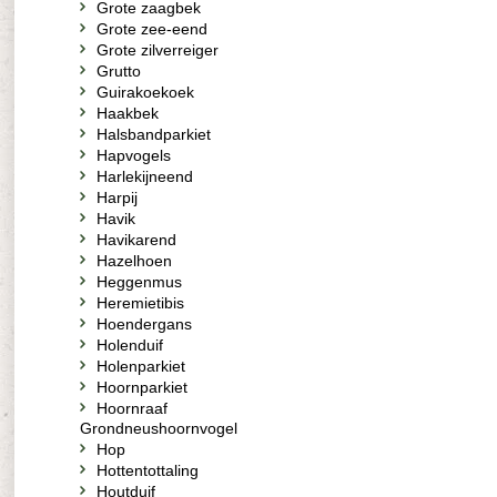
Grote zaagbek
Grote zee-eend
Grote zilverreiger
Grutto
Guirakoekoek
Haakbek
Halsbandparkiet
Hapvogels
Harlekijneend
Harpij
Havik
Havikarend
Hazelhoen
Heggenmus
Heremietibis
Hoendergans
Holenduif
Holenparkiet
Hoornparkiet
Hoornraaf
Grondneushoornvogel
Hop
Hottentottaling
Houtduif