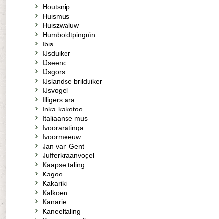
Houtsnip
Huismus
Huiszwaluw
Humboldtpinguïn
Ibis
IJsduiker
IJseend
IJsgors
IJslandse brilduiker
IJsvogel
Illigers ara
Inka-kaketoe
Italiaanse mus
Ivooraratinga
Ivoormeeuw
Jan van Gent
Jufferkraanvogel
Kaapse taling
Kagoe
Kakariki
Kalkoen
Kanarie
Kaneeltaling