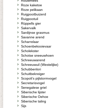
Rouwmees
Roze kaketoe
Roze pelikaan
Ruigpootbuizerd
Ruigpootuil
Rüppells gier
Sakervalk
Sardijnse grasmus
Savanne arend
Scharrelaar
Schoenbekooievaar
Scholekster
Schotse sneeuwhoen
Schreeuwarend
Schreeuwuil (Westelijke)
Schubbenlori
Schuitbekreiger
Scopoli's pijlstormvogel
Secretarisvogel
Senegalese griel
Siberische lijster
Siberische Oehoe
Siberische taling
Sijs