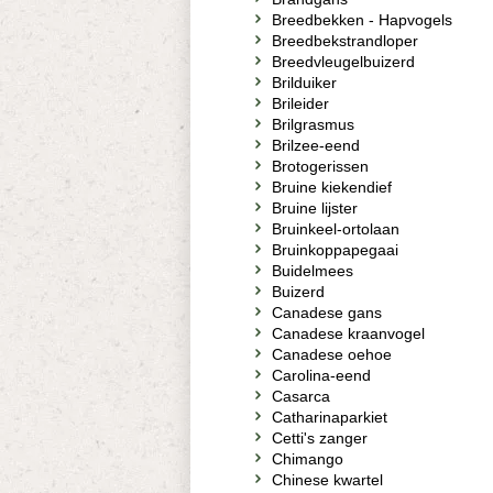
Breedbekken - Hapvogels
Breedbekstrandloper
Breedvleugelbuizerd
Brilduiker
Brileider
Brilgrasmus
Brilzee-eend
Brotogerissen
Bruine kiekendief
Bruine lijster
Bruinkeel-ortolaan
Bruinkoppapegaai
Buidelmees
Buizerd
Canadese gans
Canadese kraanvogel
Canadese oehoe
Carolina-eend
Casarca
Catharinaparkiet
Cetti's zanger
Chimango
Chinese kwartel