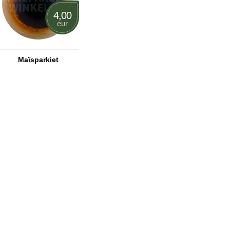
4,00
eur
Maïsparkiet