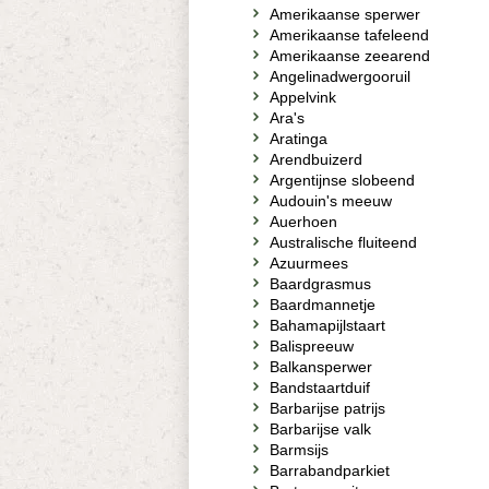
Amerikaanse sperwer
Amerikaanse tafeleend
Amerikaanse zeearend
Angelinadwergooruil
Appelvink
Ara's
Aratinga
Arendbuizerd
Argentijnse slobeend
Audouin's meeuw
Auerhoen
Australische fluiteend
Azuurmees
Baardgrasmus
Baardmannetje
Bahamapijlstaart
Balispreeuw
Balkansperwer
Bandstaartduif
Barbarijse patrijs
Barbarijse valk
Barmsijs
Barrabandparkiet