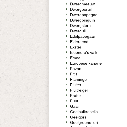
Dwergmeeuw
Dwergooruil
Dwergpapegaai
Dwergpinguïn
Dwergstern
Dwerguil
Edelpapegaai
Eidereend
Ekster
Eleonora's valk
Emoe
Europese kanarie
Fazant
Fitis
Flamingo
Fluiter
Fluitreiger
Frater
Fuut
Gaai
Geelbuikrosella
Geelgors
Geelgroene lori