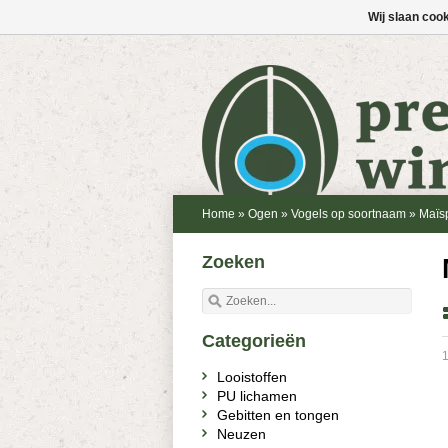
Wij slaan coo
Home
»
Ogen
»
Vogels op soortnaam
»
Maïsp
Zoeken
Categorieën
1
Looistoffen
PU lichamen
Gebitten en tongen
Neuzen