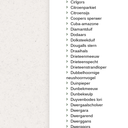
Cirlgors
Citroenparkiet
Citroensijs
Coopers sperwer
Cuba-amazone
Diamantduif
Dodaars
Dolksteekduif
Dougalls stern
Draaihals
Drieteenmeeuw
Drieteenspecht
Drieteenstrandloper
Dubbelhoornige
neushoornvogel
Duinpieper
Dunbekmeeuw
Dunbekwulp
Duyvenbodes lori
Dwergaalscholver
Dwergara
Dwergarend
Dwerggans
Dwerggors