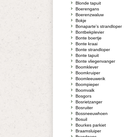
Blonde tapuit
Boerengans
Boerenzwaluw
Bokje
Bonaparte's strandloper
Bontbekplevier
Bonte boertje
Bonte kraai
Bonte strandloper
Bonte tapuit
Bonte vliegenvanger
Boomklever
Boomkruiper
Boomleeuwerik
Boompieper
Boomvalk
Bosgors
Bosrietzanger
Bosruiter
Bossneeuwhoen
Bosuil
Bourkes parkiet
Braamsluiper
Brandgans