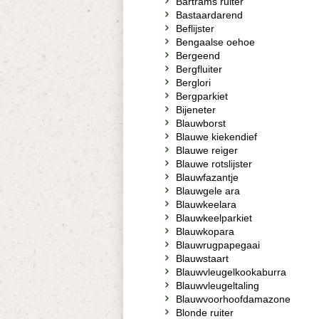
Bartrams ruiter
Bastaardarend
Beflijster
Bengaalse oehoe
Bergeend
Bergfluiter
Berglori
Bergparkiet
Bijeneter
Blauwborst
Blauwe kiekendief
Blauwe reiger
Blauwe rotslijster
Blauwfazantje
Blauwgele ara
Blauwkeelara
Blauwkeelparkiet
Blauwkopara
Blauwrugpapegaai
Blauwstaart
Blauwvleugelkookaburra
Blauwvleugeltaling
Blauwvoorhoofdamazone
Blonde ruiter