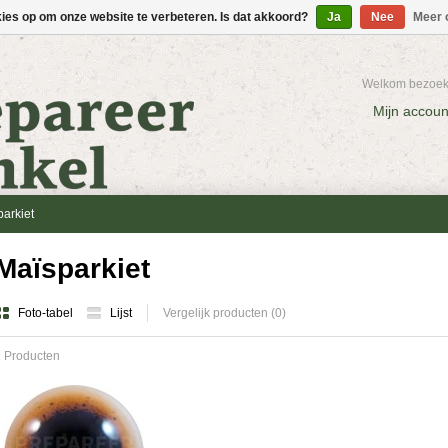
kies op om onze website te verbeteren. Is dat akkoord?
Ja
Nee
Meer 
Welkom bezoeke
Mijn accoun
arkiet
Maïsparkiet
Foto-tabel
Lijst
Vergelijk producten (0)
 Producten