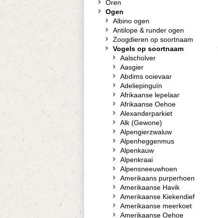
Oren
Ogen
Albino ogen
Antilope & runder ogen
Zoogdieren op soortnaam
Vogels op soortnaam
Aalscholver
Aasgier
Abdims ooievaar
Adeliepinguïn
Afrikaanse lepelaar
Afrikaanse Oehoe
Alexanderparkiet
Alk (Gewone)
Alpengierzwaluw
Alpenheggenmus
Alpenkauw
Alpenkraai
Alpensneeuwhoen
Amerikaans purperhoen
Amerikaanse Havik
Amerikaanse Kiekendief
Amerikaanse meerkoet
Amerikaanse Oehoe