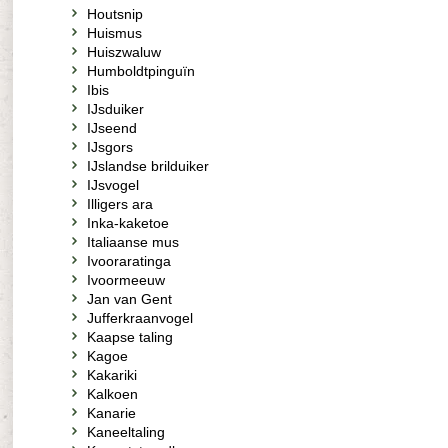
Houtsnip
Huismus
Huiszwaluw
Humboldtpinguïn
Ibis
IJsduiker
IJseend
IJsgors
IJslandse brilduiker
IJsvogel
Illigers ara
Inka-kaketoe
Italiaanse mus
Ivooraratinga
Ivoormeeuw
Jan van Gent
Jufferkraanvogel
Kaapse taling
Kagoe
Kakariki
Kalkoen
Kanarie
Kaneeltaling