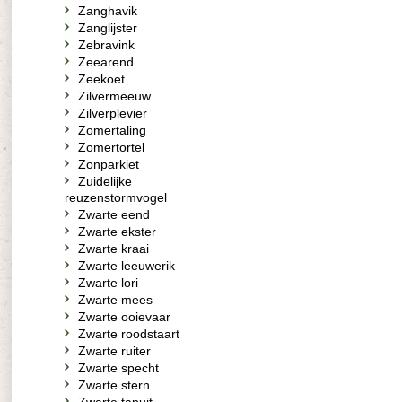
Zanghavik
Zanglijster
Zebravink
Zeearend
Zeekoet
Zilvermeeuw
Zilverplevier
Zomertaling
Zomertortel
Zonparkiet
Zuidelijke
reuzenstormvogel
Zwarte eend
Zwarte ekster
Zwarte kraai
Zwarte leeuwerik
Zwarte lori
Zwarte mees
Zwarte ooievaar
Zwarte roodstaart
Zwarte ruiter
Zwarte specht
Zwarte stern