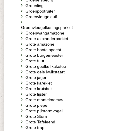
Groene specht
Groenling
Groenpootruiter
Groenvleugelduif
Groenvleugelkoningsparkiet
Groenwangamazone
Grote alexanderparkiet
Grote amazone
Grote bonte specht
Grote burgemeester
Grote fuut
Grote geelkuifkaketoe
Grote gele kwikstaart
Grote jager
Grote karekiet
Grote kruisbek
Grote lijster
Grote mantelmeeuw
Grote pieper
Grote pijlstormvogel
Grote Stern
Grote Tafeleend
Grote trap