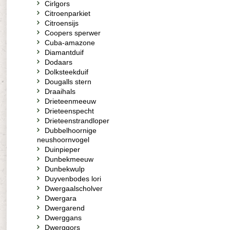
Cirlgors
Citroenparkiet
Citroensijs
Coopers sperwer
Cuba-amazone
Diamantduif
Dodaars
Dolksteekduif
Dougalls stern
Draaihals
Drieteenmeeuw
Drieteenspecht
Drieteenstrandloper
Dubbelhoornige
neushoornvogel
Duinpieper
Dunbekmeeuw
Dunbekwulp
Duyvenbodes lori
Dwergaalscholver
Dwergara
Dwergarend
Dwerggans
Dwerggors