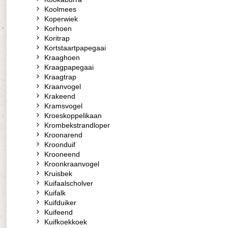
Koolmees
Koperwiek
Korhoen
Koritrap
Kortstaartpapegaai
Kraaghoen
Kraagpapegaai
Kraagtrap
Kraanvogel
Krakeend
Kramsvogel
Kroeskoppelikaan
Krombekstrandloper
Kroonarend
Kroonduif
Krooneend
Kroonkraanvogel
Kruisbek
Kuifaalscholver
Kuifalk
Kuifduiker
Kuifeend
Kuifkoekkoek