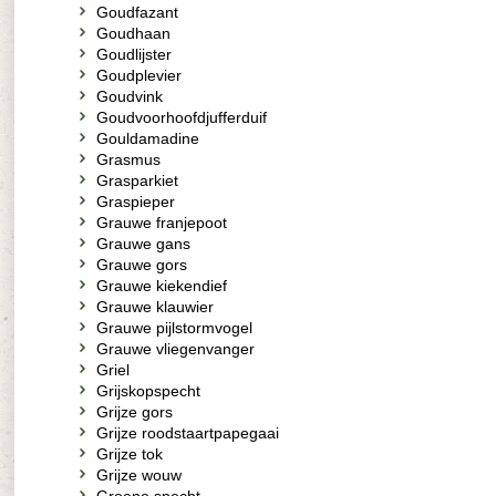
Goudfazant
Goudhaan
Goudlijster
Goudplevier
Goudvink
Goudvoorhoofdjufferduif
Gouldamadine
Grasmus
Grasparkiet
Graspieper
Grauwe franjepoot
Grauwe gans
Grauwe gors
Grauwe kiekendief
Grauwe klauwier
Grauwe pijlstormvogel
Grauwe vliegenvanger
Griel
Grijskopspecht
Grijze gors
Grijze roodstaartpapegaai
Grijze tok
Grijze wouw