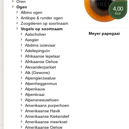
Oren
Ogen
4,00
Albino ogen
eur
Antilope & runder ogen
Zoogdieren op soortnaam
Vogels op soortnaam
Meyer papegaai
Aalscholver
Aasgier
Abdims ooievaar
Adeliepinguïn
Afrikaanse lepelaar
Afrikaanse Oehoe
Alexanderparkiet
Alk (Gewone)
Alpengierzwaluw
Alpenheggenmus
Alpenkauw
Alpenkraai
Alpensneeuwhoen
Amerikaans purperhoen
Amerikaanse Havik
Amerikaanse Kiekendief
Amerikaanse meerkoet
Amerikaanse Oehoe