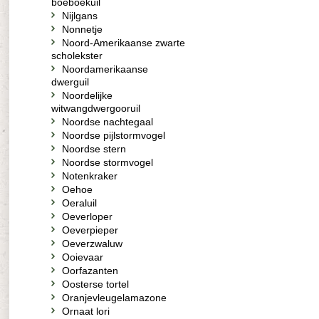
boeboekuil
Nijlgans
Nonnetje
Noord-Amerikaanse zwarte
scholekster
Noordamerikaanse
dwerguil
Noordelijke
witwangdwergooruil
Noordse nachtegaal
Noordse pijlstormvogel
Noordse stern
Noordse stormvogel
Notenkraker
Oehoe
Oeraluil
Oeverloper
Oeverpieper
Oeverzwaluw
Ooievaar
Oorfazanten
Oosterse tortel
Oranjevleugelamazone
Ornaat lori