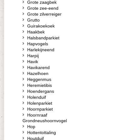
Grote zaagbek
Grote zee-eend
Grote zilverreiger
Grutto
Guirakoekoek
Haakbek
Halsbandparkiet
Hapvogels
Harlekijneend
Harpij
Havik
Havikarend
Hazelhoen
Heggenmus
Heremietibis
Hoendergans
Holenduif
Holenparkiet
Hoornparkiet
Hoornraaf
Grondneushoornvogel
Hop
Hottentottaling
Houtduif