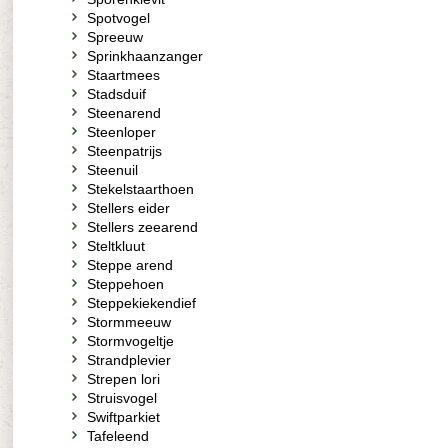
Spotvogel
Spreeuw
Sprinkhaanzanger
Staartmees
Stadsduif
Steenarend
Steenloper
Steenpatrijs
Steenuil
Stekelstaarthoen
Stellers eider
Stellers zeearend
Steltkluut
Steppe arend
Steppehoen
Steppekiekendief
Stormmeeuw
Stormvogeltje
Strandplevier
Strepen lori
Struisvogel
Swiftparkiet
Tafeleend