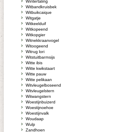
Wintertaling
Witbandkruisbek
Witbuikcaique
Witgatje
Witkeelduif
Witkopeend
Witkopgier
Witnekkraanvogel
Witoogeend
Witrug lori
Witstuitbarmsijs
Witte ibis
Witte kwikstaart
Witte pauw
Witte pelikaan
Witvleugelboseend
Witvleugelstern
Witwangstern
Woestijnbuizerd
Woestijnoehoe
Woestijnvalk
Woudaap
Wulp
Zandhoen