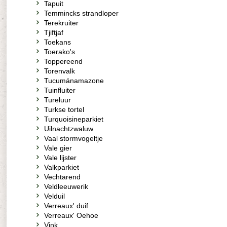
Tapuit
Temmincks strandloper
Terekruiter
Tjiftjaf
Toekans
Toerako's
Toppereend
Torenvalk
Tucumánamazone
Tuinfluiter
Tureluur
Turkse tortel
Turquoisineparkiet
Uilnachtzwaluw
Vaal stormvogeltje
Vale gier
Vale lijster
Valkparkiet
Vechtarend
Veldleeuwerik
Velduil
Verreaux' duif
Verreaux' Oehoe
Vink