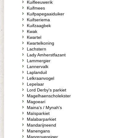
Kuifleeuwerik
Kuifmees
Kuifpapegaaiduiker
Kuifseriema
Kuifzaagbek
Kwak
Kwartel
Kwartelkoning
Lachstern
Lady Amherstfazant
Lammergier
Lannervalk
Laplanduil
Lelkraanvogel
Lepelaar
Lord Derby's parkiet
Magelhaenscholekster
Magoeari
Maina's / Mynah's
Maïsparkiet
Malabarparkiet
Mandarijneend
Manengans
Mangrovereiger