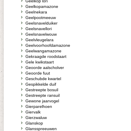
Geelkop lori
Geelkopamazone
Geelnekara
Geelpootmeeuw
Geelsnavelduiker
Geelsnavellori
Geelsnavelwouw
Geelvleugelara
Geelvoorhoofdamazone
Geelwangamazone
Gekraagde roodstaart
Gele kwikstaart
Geoorde aalscholver
Geoorde fuut
Geschubde kwartel
Gespikkelde duif
Gestreepte bosuil
Gestreepte ransuil
Gewone jaarvogel
Gierparelhoen
Giervalk
Gierzwaluw
Glanskop
Glansspreeuwen