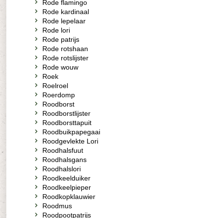
Rode flamingo
Rode kardinaal
Rode lepelaar
Rode lori
Rode patrijs
Rode rotshaan
Rode rotslijster
Rode wouw
Roek
Roelroel
Roerdomp
Roodborst
Roodborstlijster
Roodborsttapuit
Roodbuikpapegaai
Roodgevlekte Lori
Roodhalsfuut
Roodhalsgans
Roodhalslori
Roodkeelduiker
Roodkeelpieper
Roodkopklauwier
Roodmus
Roodpootpatrijs