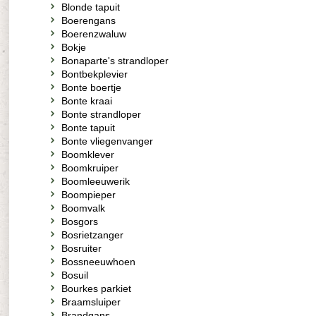
Blonde tapuit
Boerengans
Boerenzwaluw
Bokje
Bonaparte's strandloper
Bontbekplevier
Bonte boertje
Bonte kraai
Bonte strandloper
Bonte tapuit
Bonte vliegenvanger
Boomklever
Boomkruiper
Boomleeuwerik
Boompieper
Boomvalk
Bosgors
Bosrietzanger
Bosruiter
Bossneeuwhoen
Bosuil
Bourkes parkiet
Braamsluiper
Brandgans