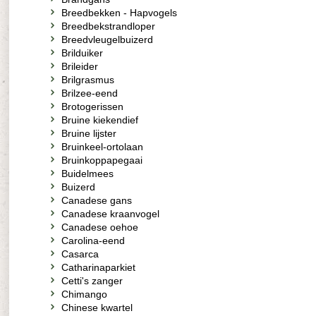
Breedbekken - Hapvogels
Breedbekstrandloper
Breedvleugelbuizerd
Brilduiker
Brileider
Brilgrasmus
Brilzee-eend
Brotogerissen
Bruine kiekendief
Bruine lijster
Bruinkeel-ortolaan
Bruinkoppapegaai
Buidelmees
Buizerd
Canadese gans
Canadese kraanvogel
Canadese oehoe
Carolina-eend
Casarca
Catharinaparkiet
Cetti's zanger
Chimango
Chinese kwartel