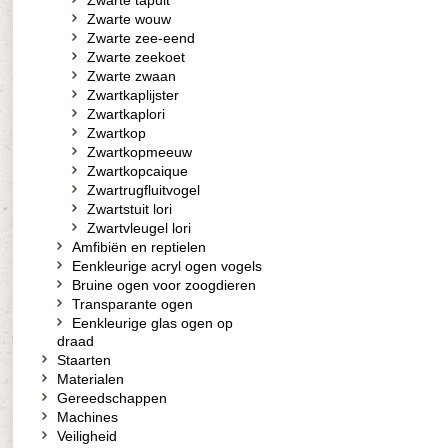
Zwarte tapuit
Zwarte wouw
Zwarte zee-eend
Zwarte zeekoet
Zwarte zwaan
Zwartkaplijster
Zwartkaplori
Zwartkop
Zwartkopmeeuw
Zwartkopcaique
Zwartrugfluitvogel
Zwartstuit lori
Zwartvleugel lori
Amfibiën en reptielen
Eenkleurige acryl ogen vogels
Bruine ogen voor zoogdieren
Transparante ogen
Eenkleurige glas ogen op
draad
Staarten
Materialen
Gereedschappen
Machines
Veiligheid