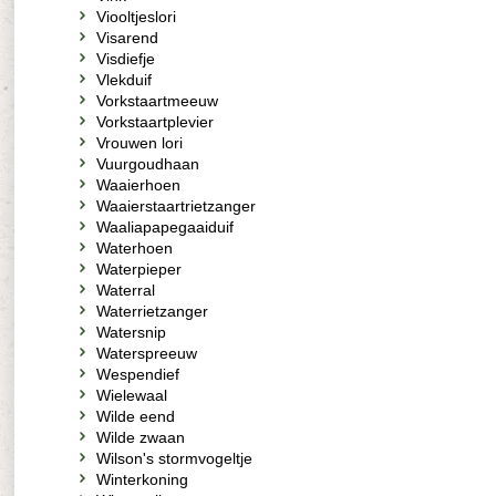
Viooltjeslori
Visarend
Visdiefje
Vlekduif
Vorkstaartmeeuw
Vorkstaartplevier
Vrouwen lori
Vuurgoudhaan
Waaierhoen
Waaierstaartrietzanger
Waaliapapegaaiduif
Waterhoen
Waterpieper
Waterral
Waterrietzanger
Watersnip
Waterspreeuw
Wespendief
Wielewaal
Wilde eend
Wilde zwaan
Wilson's stormvogeltje
Winterkoning