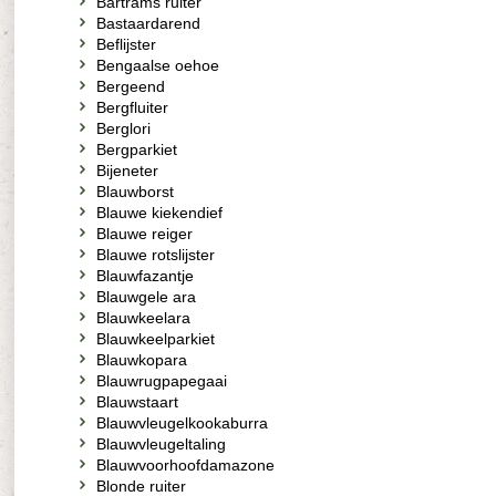
Bartrams ruiter
Bastaardarend
Beflijster
Bengaalse oehoe
Bergeend
Bergfluiter
Berglori
Bergparkiet
Bijeneter
Blauwborst
Blauwe kiekendief
Blauwe reiger
Blauwe rotslijster
Blauwfazantje
Blauwgele ara
Blauwkeelara
Blauwkeelparkiet
Blauwkopara
Blauwrugpapegaai
Blauwstaart
Blauwvleugelkookaburra
Blauwvleugeltaling
Blauwvoorhoofdamazone
Blonde ruiter