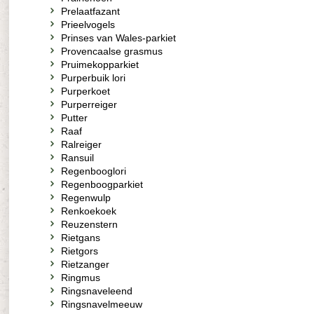
Prelaatfazant
Prieelvogels
Prinses van Wales-parkiet
Provencaalse grasmus
Pruimekopparkiet
Purperbuik lori
Purperkoet
Purperreiger
Putter
Raaf
Ralreiger
Ransuil
Regenbooglori
Regenboogparkiet
Regenwulp
Renkoekoek
Reuzenstern
Rietgans
Rietgors
Rietzanger
Ringmus
Ringsnaveleend
Ringsnavelmeeuw