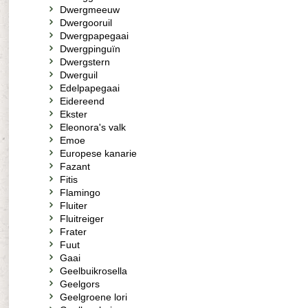
Dwergmeeuw
Dwergooruil
Dwergpapegaai
Dwergpinguïn
Dwergstern
Dwerguil
Edelpapegaai
Eidereend
Ekster
Eleonora's valk
Emoe
Europese kanarie
Fazant
Fitis
Flamingo
Fluiter
Fluitreiger
Frater
Fuut
Gaai
Geelbuikrosella
Geelgors
Geelgroene lori