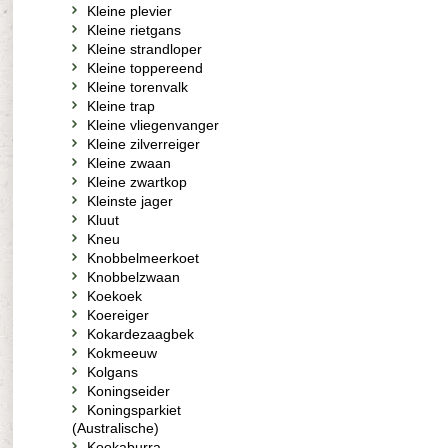
Kleine plevier
Kleine rietgans
Kleine strandloper
Kleine toppereend
Kleine torenvalk
Kleine trap
Kleine vliegenvanger
Kleine zilverreiger
Kleine zwaan
Kleine zwartkop
Kleinste jager
Kluut
Kneu
Knobbelmeerkoet
Knobbelzwaan
Koekoek
Koereiger
Kokardezaagbek
Kokmeeuw
Kolgans
Koningseider
Koningsparkiet
(Australische)
Kookaburra