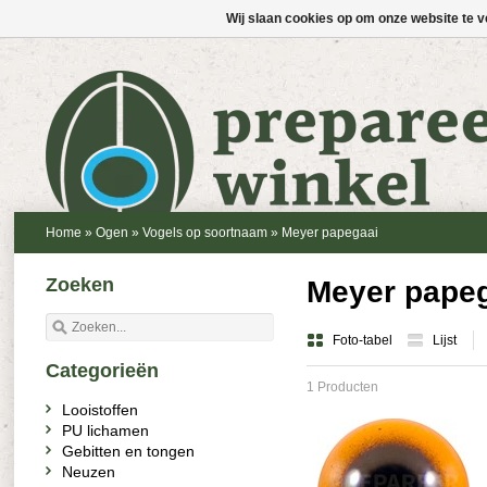
Wij slaan cookies op om onze website te v
Home
»
Ogen
»
Vogels op soortnaam
»
Meyer papegaai
Zoeken
Meyer pape
Foto-tabel
Lijst
Categorieën
1 Producten
Looistoffen
PU lichamen
Gebitten en tongen
Neuzen