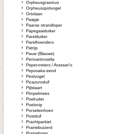
Orpheusgrasmus
Orpheusspotvogel
Ortolaan
Paapje
Paarse strandloper
Papegaaiduiker
Parelduiker
Parelhoenders
Patrijs
Pauw (Blauwe)
Pennantrosella
Pepervreters / Arassari's
Peposaka-eend
Pestvogel
Picazuroduif
Pijlstaart
Pimpelmees
Poelruiter
Poelsnip
Porseleinhoen
Postduif
Prachtparkiet
Prairiebuizerd
Prairiehoen