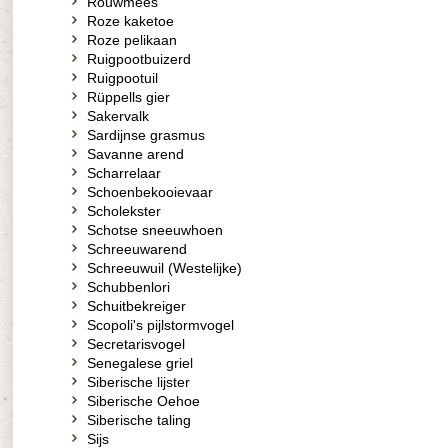
Rouwmees
Roze kaketoe
Roze pelikaan
Ruigpootbuizerd
Ruigpootuil
Rüppells gier
Sakervalk
Sardijnse grasmus
Savanne arend
Scharrelaar
Schoenbekooievaar
Scholekster
Schotse sneeuwhoen
Schreeuwarend
Schreeuwuil (Westelijke)
Schubbenlori
Schuitbekreiger
Scopoli's pijlstormvogel
Secretarisvogel
Senegalese griel
Siberische lijster
Siberische Oehoe
Siberische taling
Sijs