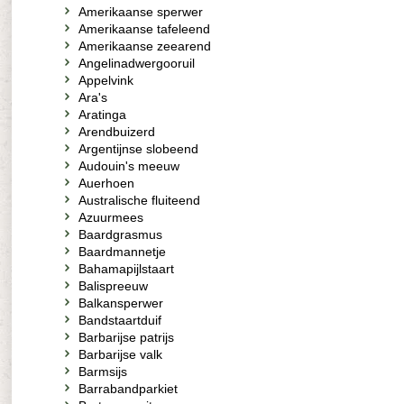
Amerikaanse sperwer
Amerikaanse tafeleend
Amerikaanse zeearend
Angelinadwergooruil
Appelvink
Ara's
Aratinga
Arendbuizerd
Argentijnse slobeend
Audouin's meeuw
Auerhoen
Australische fluiteend
Azuurmees
Baardgrasmus
Baardmannetje
Bahamapijlstaart
Balispreeuw
Balkansperwer
Bandstaartduif
Barbarijse patrijs
Barbarijse valk
Barmsijs
Barrabandparkiet