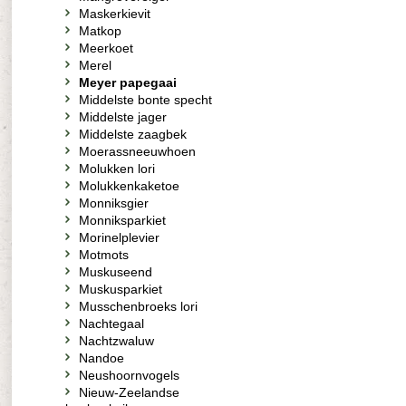
Maskerkievit
Matkop
Meerkoet
Merel
Meyer papegaai
Middelste bonte specht
Middelste jager
Middelste zaagbek
Moerassneeuwhoen
Molukken lori
Molukkenkaketoe
Monniksgier
Monniksparkiet
Morinelplevier
Motmots
Muskuseend
Muskusparkiet
Musschenbroeks lori
Nachtegaal
Nachtzwaluw
Nandoe
Neushoornvogels
Nieuw-Zeelandse