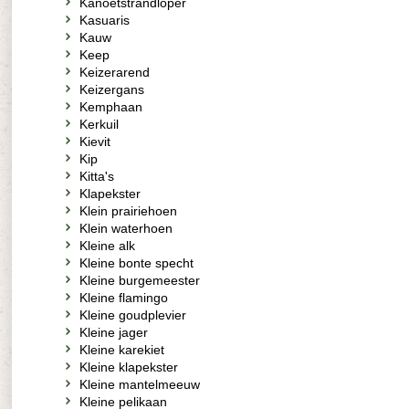
Kanoetstrandloper
Kasuaris
Kauw
Keep
Keizerarend
Keizergans
Kemphaan
Kerkuil
Kievit
Kip
Kitta's
Klapekster
Klein prairiehoen
Klein waterhoen
Kleine alk
Kleine bonte specht
Kleine burgemeester
Kleine flamingo
Kleine goudplevier
Kleine jager
Kleine karekiet
Kleine klapekster
Kleine mantelmeeuw
Kleine pelikaan