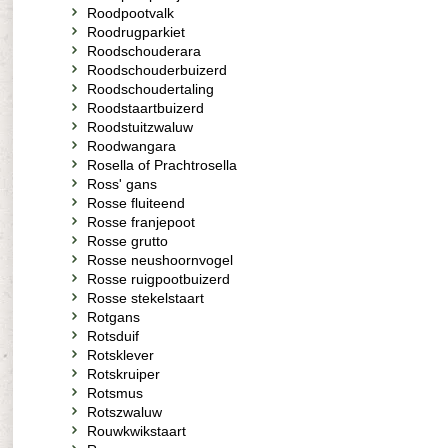
Roodpootvalk
Roodrugparkiet
Roodschouderara
Roodschouderbuizerd
Roodschoudertaling
Roodstaartbuizerd
Roodstuitzwaluw
Roodwangara
Rosella of Prachtrosella
Ross' gans
Rosse fluiteend
Rosse franjepoot
Rosse grutto
Rosse neushoornvogel
Rosse ruigpootbuizerd
Rosse stekelstaart
Rotgans
Rotsduif
Rotsklever
Rotskruiper
Rotsmus
Rotszwaluw
Rouwkwikstaart