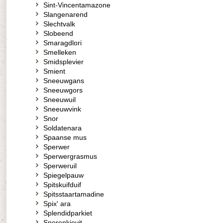
Sint-Vincentamazone
Slangenarend
Slechtvalk
Slobeend
Smaragdlori
Smelleken
Smidsplevier
Smient
Sneeuwgans
Sneeuwgors
Sneeuwuil
Sneeuwvink
Snor
Soldatenara
Spaanse mus
Sperwer
Sperwergrasmus
Sperweruil
Spiegelpauw
Spitskuifduif
Spitsstaartamadine
Spix' ara
Splendidparkiet
Sporenkievit