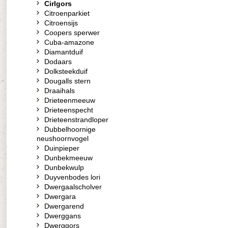
Cirlgors
Citroenparkiet
Citroensijs
Coopers sperwer
Cuba-amazone
Diamantduif
Dodaars
Dolksteekduif
Dougalls stern
Draaihals
Drieteenmeeuw
Drieteenspecht
Drieteenstrandloper
Dubbelhoornige
neushoornvogel
Duinpieper
Dunbekmeeuw
Dunbekwulp
Duyvenbodes lori
Dwergaalscholver
Dwergara
Dwergarend
Dwerggans
Dwerggors