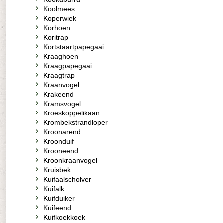
Koolmees
Koperwiek
Korhoen
Koritrap
Kortstaartpapegaai
Kraaghoen
Kraagpapegaai
Kraagtrap
Kraanvogel
Krakeend
Kramsvogel
Kroeskoppelikaan
Krombekstrandloper
Kroonarend
Kroonduif
Krooneend
Kroonkraanvogel
Kruisbek
Kuifaalscholver
Kuifalk
Kuifduiker
Kuifeend
Kuifkoekkoek