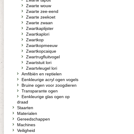
Zwarte tapuit
Zwarte wouw
Zwarte zee-eend
Zwarte zeekoet
Zwarte zwaan
Zwartkaplijster
Zwartkaplori
Zwartkop
Zwartkopmeeuw
Zwartkopcaique
Zwartrugfluitvogel
Zwartstuit lori
Zwartvleugel lori
Amfibiën en reptielen
Eenkleurige acryl ogen vogels
Bruine ogen voor zoogdieren
Transparante ogen
Eenkleurige glas ogen op
draad
Staarten
Materialen
Gereedschappen
Machines
Veiligheid