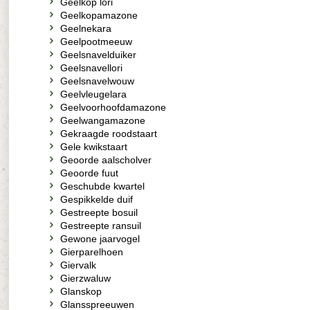
Geelkop lori
Geelkopamazone
Geelnekara
Geelpootmeeuw
Geelsnavelduiker
Geelsnavellori
Geelsnavelwouw
Geelvleugelara
Geelvoorhoofdamazone
Geelwangamazone
Gekraagde roodstaart
Gele kwikstaart
Geoorde aalscholver
Geoorde fuut
Geschubde kwartel
Gespikkelde duif
Gestreepte bosuil
Gestreepte ransuil
Gewone jaarvogel
Gierparelhoen
Giervalk
Gierzwaluw
Glanskop
Glansspreeuwen