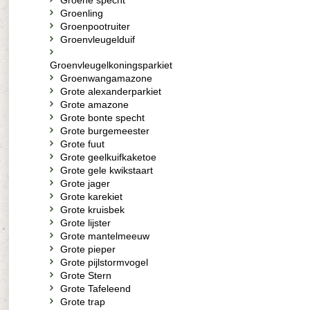
Groene specht
Groenling
Groenpootruiter
Groenvleugelduif
Groenvleugelkoningsparkiet
Groenwangamazone
Grote alexanderparkiet
Grote amazone
Grote bonte specht
Grote burgemeester
Grote fuut
Grote geelkuifkaketoe
Grote gele kwikstaart
Grote jager
Grote karekiet
Grote kruisbek
Grote lijster
Grote mantelmeeuw
Grote pieper
Grote pijlstormvogel
Grote Stern
Grote Tafeleend
Grote trap