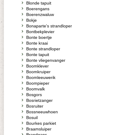
Blonde tapuit
Boerengans
Boerenzwaluw
Bokje
Bonaparte's strandloper
Bontbekplevier
Bonte boertje
Bonte kraai
Bonte strandloper
Bonte tapuit
Bonte vliegenvanger
Boomklever
Boomkruiper
Boomleeuwerik
Boompieper
Boomvalk
Bosgors
Bosrietzanger
Bosruiter
Bossneeuwhoen
Bosuil
Bourkes parkiet
Braamsluiper
Brandgans