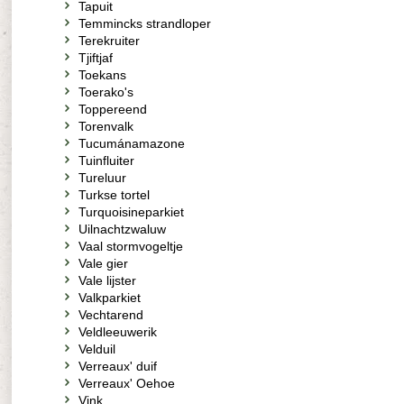
Tapuit
Temmincks strandloper
Terekruiter
Tjiftjaf
Toekans
Toerako's
Toppereend
Torenvalk
Tucumánamazone
Tuinfluiter
Tureluur
Turkse tortel
Turquoisineparkiet
Uilnachtzwaluw
Vaal stormvogeltje
Vale gier
Vale lijster
Valkparkiet
Vechtarend
Veldleeuwerik
Velduil
Verreaux' duif
Verreaux' Oehoe
Vink