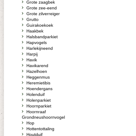
Grote zaagbek
Grote zee-eend
Grote zilverreiger
Grutto
Guirakoekoek
Haakbek
Halsbandparkiet
Hapvogels
Harlekijneend
Harpij
Havik
Havikarend
Hazelhoen
Heggenmus
Heremietibis
Hoendergans
Holenduif
Holenparkiet
Hoornparkiet
Hoornraaf
Grondneushoornvogel
Hop
Hottentottaling
Houtduif