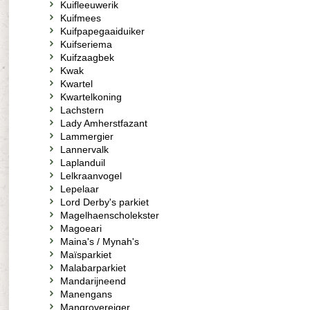
Kuifleeuwerik
Kuifmees
Kuifpapegaaiduiker
Kuifseriema
Kuifzaagbek
Kwak
Kwartel
Kwartelkoning
Lachstern
Lady Amherstfazant
Lammergier
Lannervalk
Laplanduil
Lelkraanvogel
Lepelaar
Lord Derby's parkiet
Magelhaenscholekster
Magoeari
Maina's / Mynah's
Maïsparkiet
Malabarparkiet
Mandarijneend
Manengans
Mangrovereiger