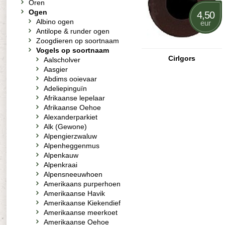
Oren
Ogen
4,50
Albino ogen
eur
Antilope & runder ogen
Zoogdieren op soortnaam
Vogels op soortnaam
Cirlgors
Aalscholver
Aasgier
Abdims ooievaar
Adeliepinguïn
Afrikaanse lepelaar
Afrikaanse Oehoe
Alexanderparkiet
Alk (Gewone)
Alpengierzwaluw
Alpenheggenmus
Alpenkauw
Alpenkraai
Alpensneeuwhoen
Amerikaans purperhoen
Amerikaanse Havik
Amerikaanse Kiekendief
Amerikaanse meerkoet
Amerikaanse Oehoe