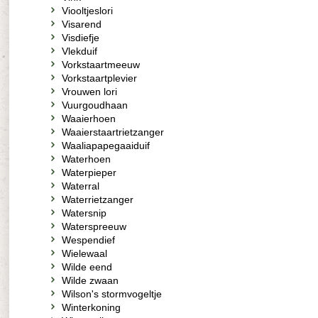
Viooltjeslori
Visarend
Visdiefje
Vlekduif
Vorkstaartmeeuw
Vorkstaartplevier
Vrouwen lori
Vuurgoudhaan
Waaierhoen
Waaierstaartrietzanger
Waaliapapegaaiduif
Waterhoen
Waterpieper
Waterral
Waterrietzanger
Watersnip
Waterspreeuw
Wespendief
Wielewaal
Wilde eend
Wilde zwaan
Wilson's stormvogeltje
Winterkoning