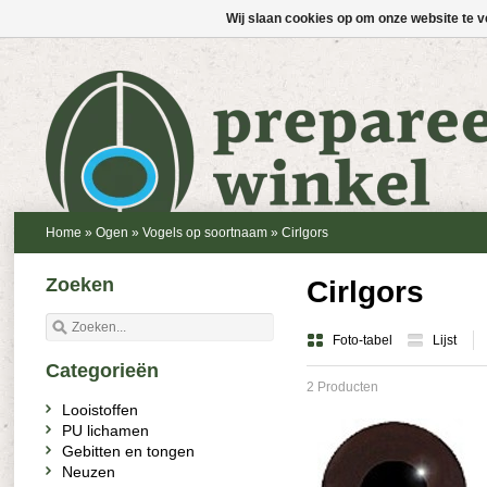
Wij slaan cookies op om onze website te v
Home
»
Ogen
»
Vogels op soortnaam
»
Cirlgors
Zoeken
Cirlgors
Foto-tabel
Lijst
Categorieën
2 Producten
Looistoffen
PU lichamen
Gebitten en tongen
Neuzen