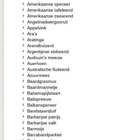
Amerikaanse sperwer
Amerikaanse tafeleend
Amerikaanse zeearend
Angelinadwergooruil
Appelvink
Ara's
Aratinga
Arendbuizerd
Argentijnse slobeend
Audouin's meeuw
Auerhoen
Australische fluiteend
Azuurmees
Baardgrasmus
Baardmannetje
Bahamapijlstaart
Balispreeuw
Balkansperwer
Bandstaartduif
Barbarijse patrijs
Barbarijse valk
Barmsijs
Barrabandparkiet