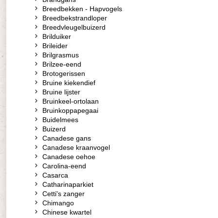
Breedbekken - Hapvogels
Breedbekstrandloper
Breedvleugelbuizerd
Brilduiker
Brileider
Brilgrasmus
Brilzee-eend
Brotogerissen
Bruine kiekendief
Bruine lijster
Bruinkeel-ortolaan
Bruinkoppapegaai
Buidelmees
Buizerd
Canadese gans
Canadese kraanvogel
Canadese oehoe
Carolina-eend
Casarca
Catharinaparkiet
Cetti's zanger
Chimango
Chinese kwartel