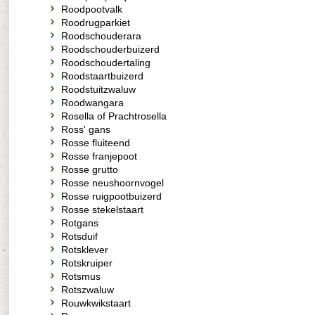
Roodpootvalk
Roodrugparkiet
Roodschouderara
Roodschouderbuizerd
Roodschoudertaling
Roodstaartbuizerd
Roodstuitzwaluw
Roodwangara
Rosella of Prachtrosella
Ross' gans
Rosse fluiteend
Rosse franjepoot
Rosse grutto
Rosse neushoornvogel
Rosse ruigpootbuizerd
Rosse stekelstaart
Rotgans
Rotsduif
Rotsklever
Rotskruiper
Rotsmus
Rotszwaluw
Rouwkwikstaart