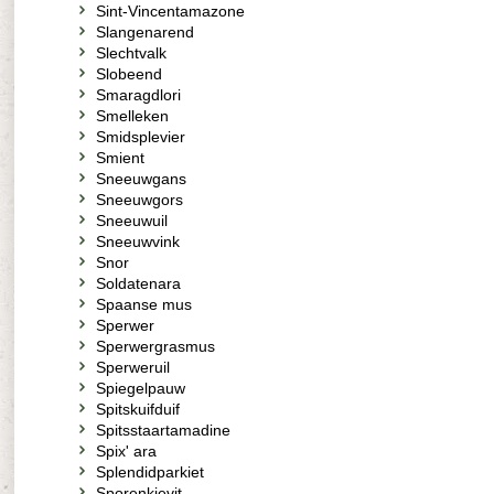
Sint-Vincentamazone
Slangenarend
Slechtvalk
Slobeend
Smaragdlori
Smelleken
Smidsplevier
Smient
Sneeuwgans
Sneeuwgors
Sneeuwuil
Sneeuwvink
Snor
Soldatenara
Spaanse mus
Sperwer
Sperwergrasmus
Sperweruil
Spiegelpauw
Spitskuifduif
Spitsstaartamadine
Spix' ara
Splendidparkiet
Sporenkievit