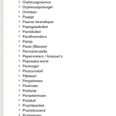
Orpheusgrasmus
Orpheusspotvogel
Ortolaan
Paapje
Paarse strandloper
Papegaaiduiker
Parelduiker
Parelhoenders
Patrijs
Pauw (Blauwe)
Pennantrosella
Pepervreters / Arassari's
Peposaka-eend
Pestvogel
Picazuroduif
Pijlstaart
Pimpelmees
Poelruiter
Poelsnip
Porseleinhoen
Postduif
Prachtparkiet
Prairiebuizerd
Prairiehoen