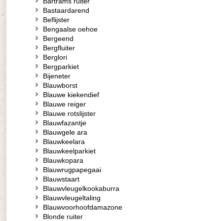
Bartrams ruiter
Bastaardarend
Beflijster
Bengaalse oehoe
Bergeend
Bergfluiter
Berglori
Bergparkiet
Bijeneter
Blauwborst
Blauwe kiekendief
Blauwe reiger
Blauwe rotslijster
Blauwfazantje
Blauwgele ara
Blauwkeelara
Blauwkeelparkiet
Blauwkopara
Blauwrugpapegaai
Blauwstaart
Blauwvleugelkookaburra
Blauwvleugeltaling
Blauwvoorhoofdamazone
Blonde ruiter