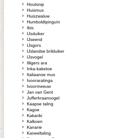
Houtsnip
Huismus
Huiszwaluw
Humboldtpinguïn
Ibis
IJsduiker
IJseend
IJsgors
IJslandse brilduiker
IJsvogel
Illigers ara
Inka-kaketoe
Italiaanse mus
Ivooraratinga
Ivoormeeuw
Jan van Gent
Jufferkraanvogel
Kaapse taling
Kagoe
Kakariki
Kalkoen
Kanarie
Kaneeltaling