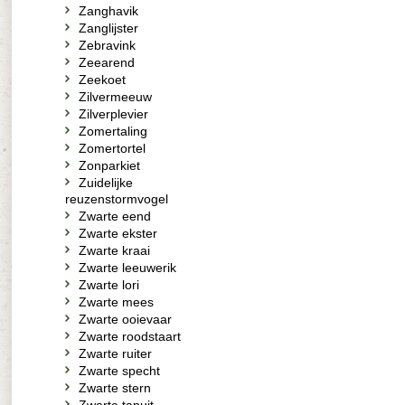
Zanghavik
Zanglijster
Zebravink
Zeearend
Zeekoet
Zilvermeeuw
Zilverplevier
Zomertaling
Zomertortel
Zonparkiet
Zuidelijke
reuzenstormvogel
Zwarte eend
Zwarte ekster
Zwarte kraai
Zwarte leeuwerik
Zwarte lori
Zwarte mees
Zwarte ooievaar
Zwarte roodstaart
Zwarte ruiter
Zwarte specht
Zwarte stern