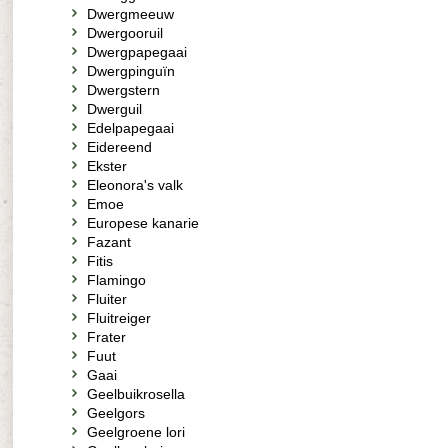
Dwergmeeuw
Dwergooruil
Dwergpapegaai
Dwergpinguïn
Dwergstern
Dwerguil
Edelpapegaai
Eidereend
Ekster
Eleonora's valk
Emoe
Europese kanarie
Fazant
Fitis
Flamingo
Fluiter
Fluitreiger
Frater
Fuut
Gaai
Geelbuikrosella
Geelgors
Geelgroene lori