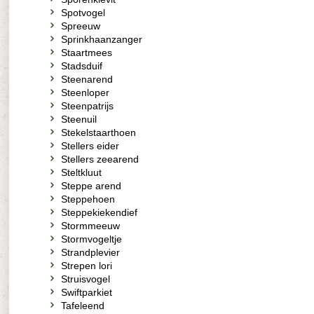
Spotvogel
Spreeuw
Sprinkhaanzanger
Staartmees
Stadsduif
Steenarend
Steenloper
Steenpatrijs
Steenuil
Stekelstaarthoen
Stellers eider
Stellers zeearend
Steltkluut
Steppe arend
Steppehoen
Steppekiekendief
Stormmeeuw
Stormvogeltje
Strandplevier
Strepen lori
Struisvogel
Swiftparkiet
Tafeleend