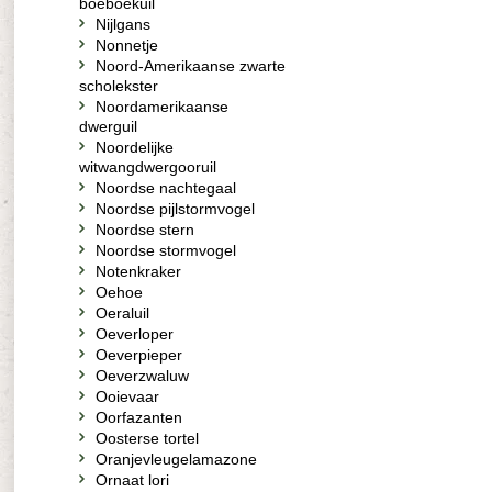
boeboekuil
Nijlgans
Nonnetje
Noord-Amerikaanse zwarte
scholekster
Noordamerikaanse
dwerguil
Noordelijke
witwangdwergooruil
Noordse nachtegaal
Noordse pijlstormvogel
Noordse stern
Noordse stormvogel
Notenkraker
Oehoe
Oeraluil
Oeverloper
Oeverpieper
Oeverzwaluw
Ooievaar
Oorfazanten
Oosterse tortel
Oranjevleugelamazone
Ornaat lori