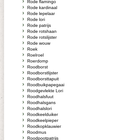
Rode flamingo
Rode kardinaal
Rode lepelaar
Rode lori
Rode patrijs
Rode rotshaan
Rode rotslijster
Rode wouw
Roek
Roelroel
Roerdomp
Roodborst
Roodborstlijster
Roodborsttapuit
Roodbuikpapegaai
Roodgevlekte Lori
Roodhalsfuut
Roodhalsgans
Roodhalslori
Roodkeelduiker
Roodkeelpieper
Roodkopklauwier
Roodmus
Roodpootpatrijs