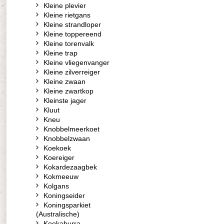
Kleine plevier
Kleine rietgans
Kleine strandloper
Kleine toppereend
Kleine torenvalk
Kleine trap
Kleine vliegenvanger
Kleine zilverreiger
Kleine zwaan
Kleine zwartkop
Kleinste jager
Kluut
Kneu
Knobbelmeerkoet
Knobbelzwaan
Koekoek
Koereiger
Kokardezaagbek
Kokmeeuw
Kolgans
Koningseider
Koningsparkiet
(Australische)
Kookaburra