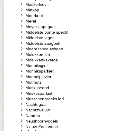
Maskerkievit
Matkop
Meerkoet
Merel
Meyer papegaai
Middelste bonte specht
Middelste jager
Middelste zaagbek
Moerassneeuwhoen
Molukken lori
Molukkenkaketoe
Monniksgier
Monniksparkiet
Morinelplevier
Motmots
Muskuseend
Muskusparkiet
Musschenbroeks lori
Nachtegaal
Nachtzwaluw
Nandoe
Neushoornvogels
Nieuw-Zeelandse