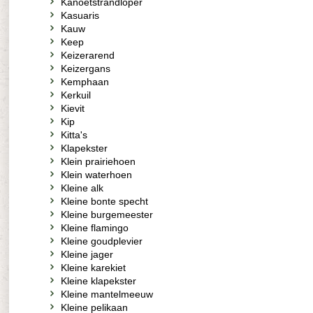
Kanoetstrandloper
Kasuaris
Kauw
Keep
Keizerarend
Keizergans
Kemphaan
Kerkuil
Kievit
Kip
Kitta's
Klapekster
Klein prairiehoen
Klein waterhoen
Kleine alk
Kleine bonte specht
Kleine burgemeester
Kleine flamingo
Kleine goudplevier
Kleine jager
Kleine karekiet
Kleine klapekster
Kleine mantelmeeuw
Kleine pelikaan