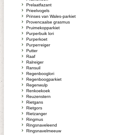
Prelaatfazant
Prieelvogels
Prinses van Wales-parkiet
Provencaalse grasmus
Pruimekopparkiet
Purperbuik lori
Purperkoet
Purperreiger
Putter
Raaf
Ralreiger
Ransuil
Regenbooglori
Regenboogparkiet
Regenwulp
Renkoekoek
Reuzenstern
Rietgans
Rietgors
Rietzanger
Ringmus
Ringsnaveleend
Ringsnavelmeeuw