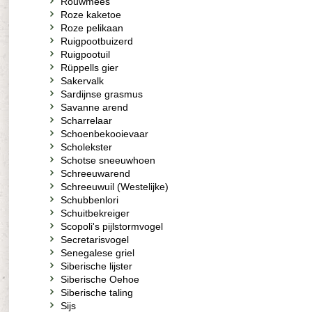
Rouwmees
Roze kaketoe
Roze pelikaan
Ruigpootbuizerd
Ruigpootuil
Rüppells gier
Sakervalk
Sardijnse grasmus
Savanne arend
Scharrelaar
Schoenbekooievaar
Scholekster
Schotse sneeuwhoen
Schreeuwarend
Schreeuwuil (Westelijke)
Schubbenlori
Schuitbekreiger
Scopoli's pijlstormvogel
Secretarisvogel
Senegalese griel
Siberische lijster
Siberische Oehoe
Siberische taling
Sijs