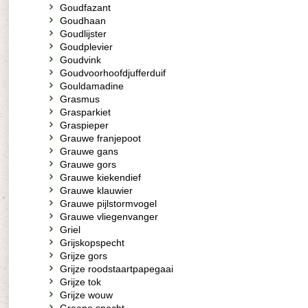
Goudfazant
Goudhaan
Goudlijster
Goudplevier
Goudvink
Goudvoorhoofdjufferduif
Gouldamadine
Grasmus
Grasparkiet
Graspieper
Grauwe franjepoot
Grauwe gans
Grauwe gors
Grauwe kiekendief
Grauwe klauwier
Grauwe pijlstormvogel
Grauwe vliegenvanger
Griel
Grijskopspecht
Grijze gors
Grijze roodstaartpapegaai
Grijze tok
Grijze wouw