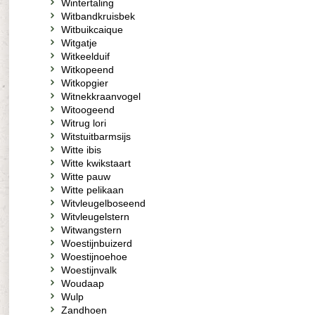
Wintertaling
Witbandkruisbek
Witbuikcaique
Witgatje
Witkeelduif
Witkopeend
Witkopgier
Witnekkraanvogel
Witoogeend
Witrug lori
Witstuitbarmsijs
Witte ibis
Witte kwikstaart
Witte pauw
Witte pelikaan
Witvleugelboseend
Witvleugelstern
Witwangstern
Woestijnbuizerd
Woestijnoehoe
Woestijnvalk
Woudaap
Wulp
Zandhoen