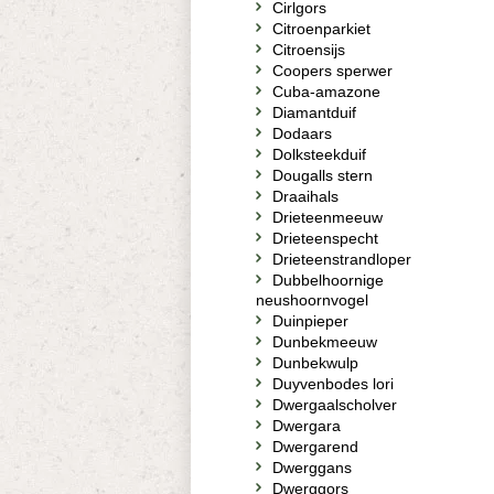
Cirlgors
Citroenparkiet
Citroensijs
Coopers sperwer
Cuba-amazone
Diamantduif
Dodaars
Dolksteekduif
Dougalls stern
Draaihals
Drieteenmeeuw
Drieteenspecht
Drieteenstrandloper
Dubbelhoornige
neushoornvogel
Duinpieper
Dunbekmeeuw
Dunbekwulp
Duyvenbodes lori
Dwergaalscholver
Dwergara
Dwergarend
Dwerggans
Dwerggors