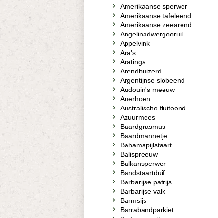
Amerikaanse sperwer
Amerikaanse tafeleend
Amerikaanse zeearend
Angelinadwergooruil
Appelvink
Ara's
Aratinga
Arendbuizerd
Argentijnse slobeend
Audouin's meeuw
Auerhoen
Australische fluiteend
Azuurmees
Baardgrasmus
Baardmannetje
Bahamapijlstaart
Balispreeuw
Balkansperwer
Bandstaartduif
Barbarijse patrijs
Barbarijse valk
Barmsijs
Barrabandparkiet