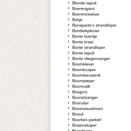
Blonde tapuit
Boerengans
Boerenzwaluw
Bokje
Bonaparte's strandloper
Bontbekplevier
Bonte boertje
Bonte kraai
Bonte strandloper
Bonte tapuit
Bonte vliegenvanger
Boomklever
Boomkruiper
Boomleeuwerik
Boompieper
Boomvalk
Bosgors
Bosrietzanger
Bosruiter
Bossneeuwhoen
Bosuil
Bourkes parkiet
Braamsluiper
Brandgans