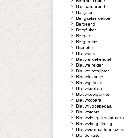
Bartrams ruiter
Bastaardarend
Beflijster
Bengaalse oehoe
Bergeend
Bergfluiter
Berglori
Bergparkiet
Bijeneter
Blauwborst
Blauwe kiekendief
Blauwe reiger
Blauwe rotslijster
Blauwfazantje
Blauwgele ara
Blauwkeelara
Blauwkeelparkiet
Blauwkopara
Blauwrugpapegaai
Blauwstaart
Blauwvleugelkookaburra
Blauwvleugeltaling
Blauwvoorhoofdamazone
Blonde ruiter