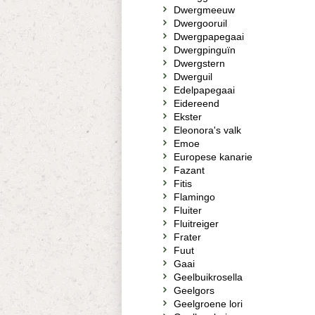
Dwergmeeuw
Dwergooruil
Dwergpapegaai
Dwergpinguïn
Dwergstern
Dwerguil
Edelpapegaai
Eidereend
Ekster
Eleonora's valk
Emoe
Europese kanarie
Fazant
Fitis
Flamingo
Fluiter
Fluitreiger
Frater
Fuut
Gaai
Geelbuikrosella
Geelgors
Geelgroene lori