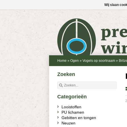
Wij slaan coo
Home
»
Ogen
»
Vogels op soortnaam
»
Bril
Zoeken
Categorieën
2
Looistoffen
PU lichamen
Gebitten en tongen
Neuzen