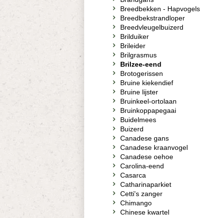
Breedbekken - Hapvogels
Breedbekstrandloper
Breedvleugelbuizerd
Brilduiker
Brileider
Brilgrasmus
Brilzee-eend
Brotogerissen
Bruine kiekendief
Bruine lijster
Bruinkeel-ortolaan
Bruinkoppapegaai
Buidelmees
Buizerd
Canadese gans
Canadese kraanvogel
Canadese oehoe
Carolina-eend
Casarca
Catharinaparkiet
Cetti's zanger
Chimango
Chinese kwartel