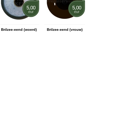
5,00
5,00
eur
eur
Brilzee-eend (woerd)
Brilzee-eend (vrouw)