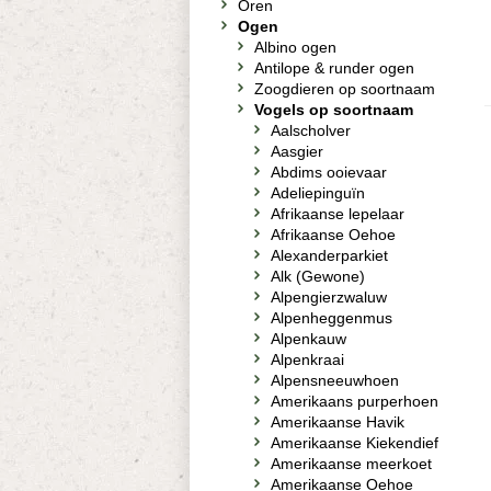
Oren
Ogen
Albino ogen
Antilope & runder ogen
Zoogdieren op soortnaam
Vogels op soortnaam
Aalscholver
Aasgier
Abdims ooievaar
Adeliepinguïn
Afrikaanse lepelaar
Afrikaanse Oehoe
Alexanderparkiet
Alk (Gewone)
Alpengierzwaluw
Alpenheggenmus
Alpenkauw
Alpenkraai
Alpensneeuwhoen
Amerikaans purperhoen
Amerikaanse Havik
Amerikaanse Kiekendief
Amerikaanse meerkoet
Amerikaanse Oehoe