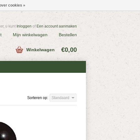
over cookies »
r, u kunt
Inloggen
of
Een account aanmaken
t
Mijn winkelwagen
Bestellen
€0,00
Winkelwagen
Sorteren op:
Standaard