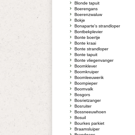
Blonde tapuit
Boerengans
Boerenzwaluw
Bokje
Bonaparte's strandloper
Bontbekplevier
Bonte boertje
Bonte kraai
Bonte strandloper
Bonte tapuit
Bonte vliegenvanger
Boomklever
Boomkruiper
Boomleeuwerik
Boompieper
Boomvalk
Bosgors
Bosrietzanger
Bosruiter
Bossneeuwhoen
Bosuil
Bourkes parkiet
Braamsluiper
Brandgans