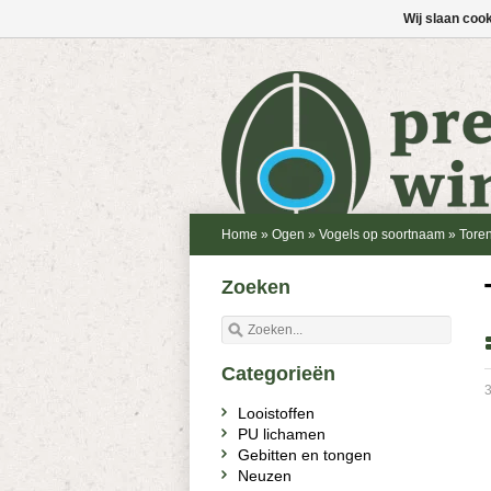
Wij slaan coo
Home
»
Ogen
»
Vogels op soortnaam
»
Tore
Zoeken
Categorieën
3
Looistoffen
PU lichamen
Gebitten en tongen
Neuzen