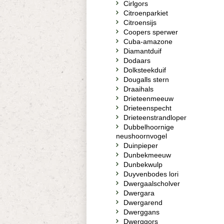
Cirlgors
Citroenparkiet
Citroensijs
Coopers sperwer
Cuba-amazone
Diamantduif
Dodaars
Dolksteekduif
Dougalls stern
Draaihals
Drieteenmeeuw
Drieteenspecht
Drieteenstrandloper
Dubbelhoornige
neushoornvogel
Duinpieper
Dunbekmeeuw
Dunbekwulp
Duyvenbodes lori
Dwergaalscholver
Dwergara
Dwergarend
Dwerggans
Dwerggors