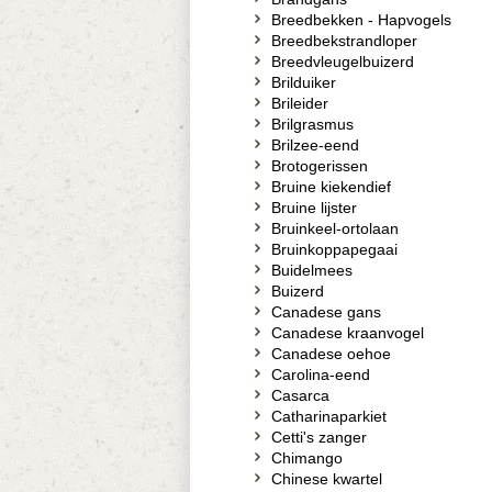
Breedbekken - Hapvogels
Breedbekstrandloper
Breedvleugelbuizerd
Brilduiker
Brileider
Brilgrasmus
Brilzee-eend
Brotogerissen
Bruine kiekendief
Bruine lijster
Bruinkeel-ortolaan
Bruinkoppapegaai
Buidelmees
Buizerd
Canadese gans
Canadese kraanvogel
Canadese oehoe
Carolina-eend
Casarca
Catharinaparkiet
Cetti's zanger
Chimango
Chinese kwartel