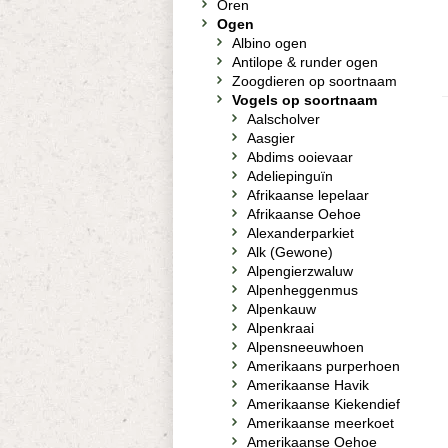
Oren
Ogen
Albino ogen
Antilope & runder ogen
Zoogdieren op soortnaam
Vogels op soortnaam
Aalscholver
Aasgier
Abdims ooievaar
Adeliepinguïn
Afrikaanse lepelaar
Afrikaanse Oehoe
Alexanderparkiet
Alk (Gewone)
Alpengierzwaluw
Alpenheggenmus
Alpenkauw
Alpenkraai
Alpensneeuwhoen
Amerikaans purperhoen
Amerikaanse Havik
Amerikaanse Kiekendief
Amerikaanse meerkoet
Amerikaanse Oehoe