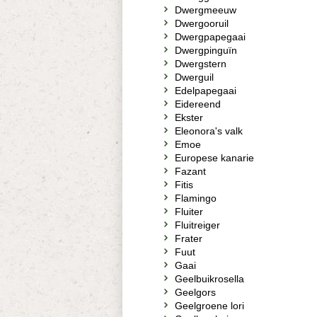
Dwergmeeuw
Dwergooruil
Dwergpapegaai
Dwergpinguïn
Dwergstern
Dwerguil
Edelpapegaai
Eidereend
Ekster
Eleonora's valk
Emoe
Europese kanarie
Fazant
Fitis
Flamingo
Fluiter
Fluitreiger
Frater
Fuut
Gaai
Geelbuikrosella
Geelgors
Geelgroene lori