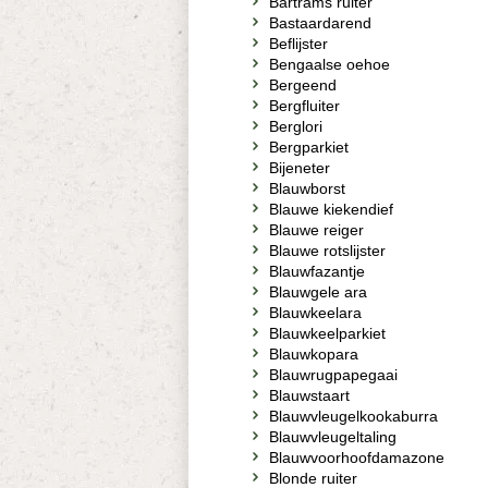
Bartrams ruiter
Bastaardarend
Beflijster
Bengaalse oehoe
Bergeend
Bergfluiter
Berglori
Bergparkiet
Bijeneter
Blauwborst
Blauwe kiekendief
Blauwe reiger
Blauwe rotslijster
Blauwfazantje
Blauwgele ara
Blauwkeelara
Blauwkeelparkiet
Blauwkopara
Blauwrugpapegaai
Blauwstaart
Blauwvleugelkookaburra
Blauwvleugeltaling
Blauwvoorhoofdamazone
Blonde ruiter