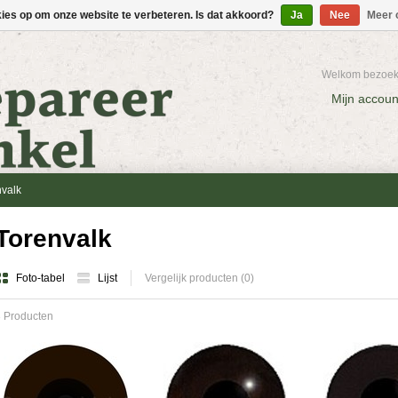
kies op om onze website te verbeteren. Is dat akkoord?
Ja
Nee
Meer 
Welkom bezoeke
Mijn accoun
nvalk
Torenvalk
Foto-tabel
Lijst
Vergelijk producten (0)
 Producten