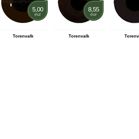
5,00
8,55
eur
eur
Torenvalk
Torenvalk
Torenv