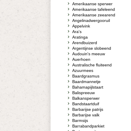
Amerikaanse sperwer
Amerikaanse tafeleend
Amerikaanse zeearend
Angelinadwergooruil
Appelvink
Ara's
Aratinga
Arendbuizerd
Argentijnse slobeend
Audouin's meeuw
Auerhoen
Australische fluiteend
Azuurmees
Baardgrasmus
Baardmannetje
Bahamapijlstaart
Balispreeuw
Balkansperwer
Bandstaartduif
Barbarijse patrijs
Barbarijse valk
Barmsijs
Barrabandparkiet