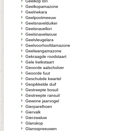
Geelkop lori
Geelkopamazone
Geelnekara
Geelpootmeeuw
Geelsnavelduiker
Geelsnavellori
Geelsnavelwouw
Geelvleugelara
Geelvoorhoofdamazone
Geelwangamazone
Gekraagde roodstaart
Gele kwikstaart
Geoorde aalscholver
Geoorde fuut
Geschubde kwartel
Gespikkelde duif
Gestreepte bosuil
Gestreepte ransuil
Gewone jaarvogel
Gierparelhoen
Giervalk
Gierzwaluw
Glanskop
Glansspreeuwen