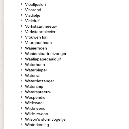
Viooltjeslori
Visarend
Visdiefje
Vlekduif
Vorkstaartmeeuw
Vorkstaartplevier
Vrouwen lori
Vuurgoudhaan
Waaierhoen
Waaierstaartrietzanger
Waaliapapegaaiduif
Waterhoen
Waterpieper
Waterral
Waterrietzanger
Watersnip
Waterspreeuw
Wespendief
Wielewaal
Wilde eend
Wilde zwaan
Wilson's stormvogeltje
Winterkoning