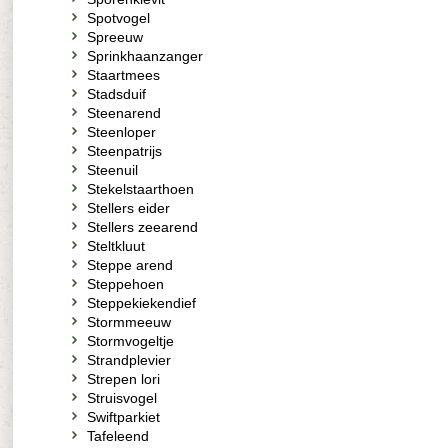
Spotvogel
Spreeuw
Sprinkhaanzanger
Staartmees
Stadsduif
Steenarend
Steenloper
Steenpatrijs
Steenuil
Stekelstaarthoen
Stellers eider
Stellers zeearend
Steltkluut
Steppe arend
Steppehoen
Steppekiekendief
Stormmeeuw
Stormvogeltje
Strandplevier
Strepen lori
Struisvogel
Swiftparkiet
Tafeleend