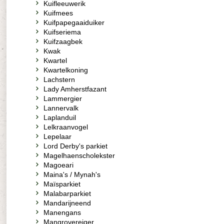
Kuifleeuwerik
Kuifmees
Kuifpapegaaiduiker
Kuifseriema
Kuifzaagbek
Kwak
Kwartel
Kwartelkoning
Lachstern
Lady Amherstfazant
Lammergier
Lannervalk
Laplanduil
Lelkraanvogel
Lepelaar
Lord Derby's parkiet
Magelhaenscholekster
Magoeari
Maina's / Mynah's
Maïsparkiet
Malabarparkiet
Mandarijneend
Manengans
Mangrovereiger