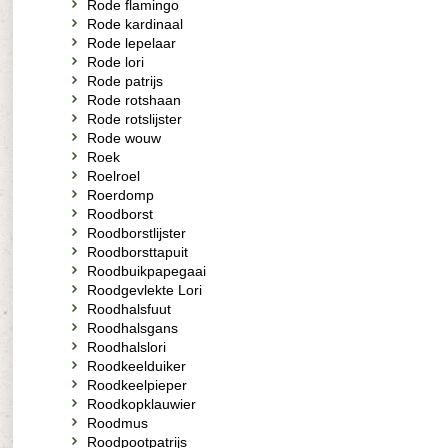
Rode flamingo
Rode kardinaal
Rode lepelaar
Rode lori
Rode patrijs
Rode rotshaan
Rode rotslijster
Rode wouw
Roek
Roelroel
Roerdomp
Roodborst
Roodborstlijster
Roodborsttapuit
Roodbuikpapegaai
Roodgevlekte Lori
Roodhalsfuut
Roodhalsgans
Roodhalslori
Roodkeelduiker
Roodkeelpieper
Roodkopklauwier
Roodmus
Roodpootpatrijs