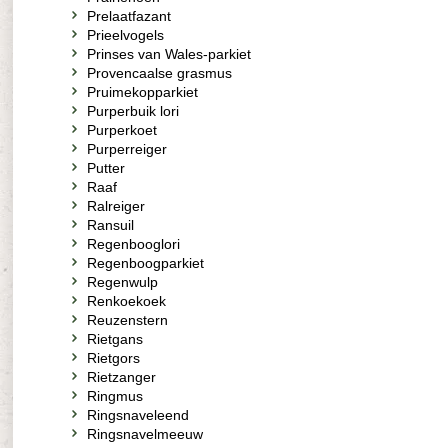
Prelaatfazant
Prieelvogels
Prinses van Wales-parkiet
Provencaalse grasmus
Pruimekopparkiet
Purperbuik lori
Purperkoet
Purperreiger
Putter
Raaf
Ralreiger
Ransuil
Regenbooglori
Regenboogparkiet
Regenwulp
Renkoekoek
Reuzenstern
Rietgans
Rietgors
Rietzanger
Ringmus
Ringsnaveleend
Ringsnavelmeeuw