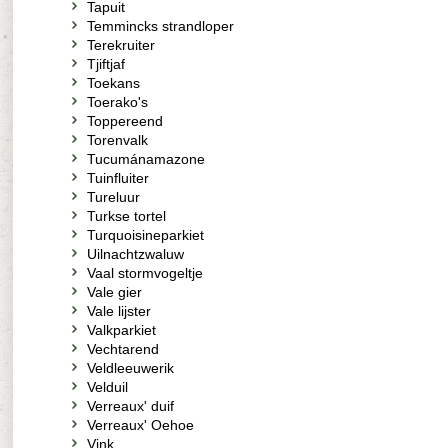
Tapuit
Temmincks strandloper
Terekruiter
Tjiftjaf
Toekans
Toerako's
Toppereend
Torenvalk
Tucumánamazone
Tuinfluiter
Tureluur
Turkse tortel
Turquoisineparkiet
Uilnachtzwaluw
Vaal stormvogeltje
Vale gier
Vale lijster
Valkparkiet
Vechtarend
Veldleeuwerik
Velduil
Verreaux' duif
Verreaux' Oehoe
Vink