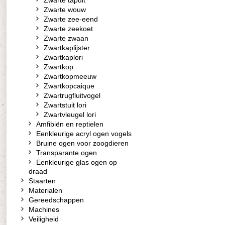
Zwarte tapuit
Zwarte wouw
Zwarte zee-eend
Zwarte zeekoet
Zwarte zwaan
Zwartkaplijster
Zwartkaplori
Zwartkop
Zwartkopmeeuw
Zwartkopcaique
Zwartrugfluitvogel
Zwartstuit lori
Zwartvleugel lori
Amfibiën en reptielen
Eenkleurige acryl ogen vogels
Bruine ogen voor zoogdieren
Transparante ogen
Eenkleurige glas ogen op
draad
Staarten
Materialen
Gereedschappen
Machines
Veiligheid