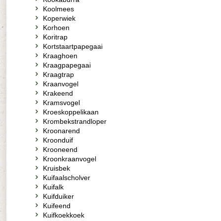
Koolmees
Koperwiek
Korhoen
Koritrap
Kortstaartpapegaai
Kraaghoen
Kraagpapegaai
Kraagtrap
Kraanvogel
Krakeend
Kramsvogel
Kroeskoppelikaan
Krombekstrandloper
Kroonarend
Kroonduif
Krooneend
Kroonkraanvogel
Kruisbek
Kuifaalscholver
Kuifalk
Kuifduiker
Kuifeend
Kuifkoekkoek