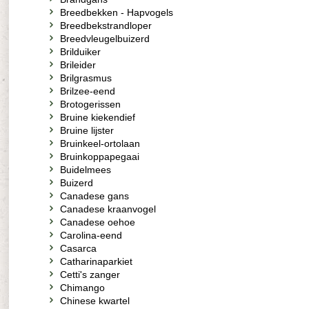
Breedbekken - Hapvogels
Breedbekstrandloper
Breedvleugelbuizerd
Brilduiker
Brileider
Brilgrasmus
Brilzee-eend
Brotogerissen
Bruine kiekendief
Bruine lijster
Bruinkeel-ortolaan
Bruinkoppapegaai
Buidelmees
Buizerd
Canadese gans
Canadese kraanvogel
Canadese oehoe
Carolina-eend
Casarca
Catharinaparkiet
Cetti's zanger
Chimango
Chinese kwartel