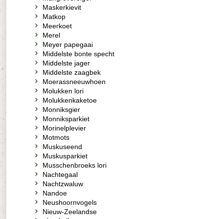
Maskerkievit
Matkop
Meerkoet
Merel
Meyer papegaai
Middelste bonte specht
Middelste jager
Middelste zaagbek
Moerassneeuwhoen
Molukken lori
Molukkenkaketoe
Monniksgier
Monniksparkiet
Morinelplevier
Motmots
Muskuseend
Muskusparkiet
Musschenbroeks lori
Nachtegaal
Nachtzwaluw
Nandoe
Neushoornvogels
Nieuw-Zeelandse