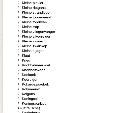
Kleine plevier
Kleine rietgans
Kleine strandloper
Kleine toppereend
Kleine torenvalk
Kleine trap
Kleine vliegenvanger
Kleine zilverreiger
Kleine zwaan
Kleine zwartkop
Kleinste jager
Kluut
Kneu
Knobbelmeerkoet
Knobbelzwaan
Koekoek
Koereiger
Kokardezaagbek
Kokmeeuw
Kolgans
Koningseider
Koningsparkiet
(Australische)
Kookaburra