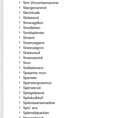
Sint-Vincentamazone
Slangenarend
Slechtvalk
Slobeend
Smaragdlori
Smelleken
Smidsplevier
Smient
Sneeuwgans
Sneeuwgors
Sneeuwuil
Sneeuwvink
Snor
Soldatenara
Spaanse mus
Sperwer
Sperwergrasmus
Sperweruil
Spiegelpauw
Spitskuifduif
Spitsstaartamadine
Spix' ara
Splendidparkiet
Sporenkievit