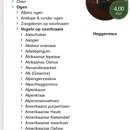
Oren
Ogen
4,00
Albino ogen
eur
Antilope & runder ogen
Zoogdieren op soortnaam
Vogels op soortnaam
Heggenmus
Aalscholver
Aasgier
Abdims ooievaar
Adeliepinguïn
Afrikaanse lepelaar
Afrikaanse Oehoe
Alexanderparkiet
Alk (Gewone)
Alpengierzwaluw
Alpenheggenmus
Alpenkauw
Alpenkraai
Alpensneeuwhoen
Amerikaans purperhoen
Amerikaanse Havik
Amerikaanse Kiekendief
Amerikaanse meerkoet
Amerikaanse Oehoe