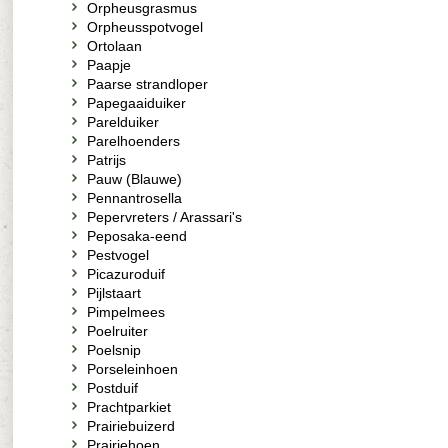
Orpheusgrasmus
Orpheusspotvogel
Ortolaan
Paapje
Paarse strandloper
Papegaaiduiker
Parelduiker
Parelhoenders
Patrijs
Pauw (Blauwe)
Pennantrosella
Pepervreters / Arassari's
Peposaka-eend
Pestvogel
Picazuroduif
Pijlstaart
Pimpelmees
Poelruiter
Poelsnip
Porseleinhoen
Postduif
Prachtparkiet
Prairiebuizerd
Prairiehoen