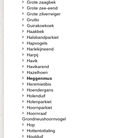
Grote zaagbek
Grote zee-eend
Grote zilverreiger
Grutto
Guirakoekoek
Haakbek
Halsbandparkiet
Hapvogels
Harlekijneend
Harpij
Havik
Havikarend
Hazelhoen
Heggenmus
Heremietibis
Hoendergans
Holenduif
Holenparkiet
Hoornparkiet
Hoornraaf
Grondneushoornvogel
Hop
Hottentottaling
Houtduif