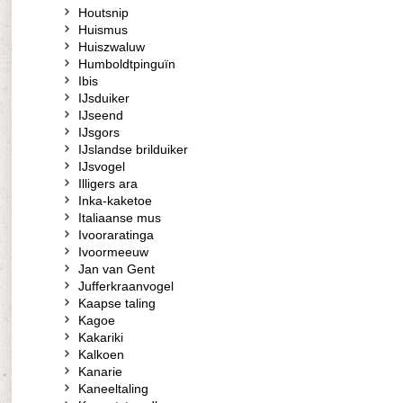
Houtsnip
Huismus
Huiszwaluw
Humboldtpinguïn
Ibis
IJsduiker
IJseend
IJsgors
IJslandse brilduiker
IJsvogel
Illigers ara
Inka-kaketoe
Italiaanse mus
Ivooraratinga
Ivoormeeuw
Jan van Gent
Jufferkraanvogel
Kaapse taling
Kagoe
Kakariki
Kalkoen
Kanarie
Kaneeltaling