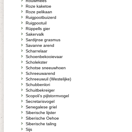
Rouwmees
Roze kaketoe
Roze pelikaan
Ruigpootbuizerd
Ruigpootuil
Rüppells gier
Sakervalk
Sardijnse grasmus
Savanne arend
Scharrelaar
Schoenbekooievaar
Scholekster
Schotse sneeuwhoen
Schreeuwarend
Schreeuwuil (Westelijke)
Schubbenlori
Schuitbekreiger
Scopoli's pijlstormvogel
Secretarisvogel
Senegalese griel
Siberische lijster
Siberische Oehoe
Siberische taling
Sijs