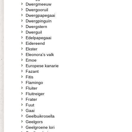
Dwergmeeuw
Dwergooruil
Dwergpapegaai
Dwergpinguïn
Dwergstern
Dwerguil
Edelpapegaai
Eidereend
Ekster
Eleonora's valk
Emoe
Europese kanarie
Fazant
Fitis
Flamingo
Fluiter
Fluitreiger
Frater
Fuut
Gaai
Geelbuikrosella
Geelgors
Geelgroene lori