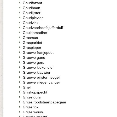
Goudfazant
Goudhaan
Goudlijster
Goudplevier
Goudvink
Goudvoorhoofdjufferduif
Gouldamadine
Grasmus
Grasparkiet
Graspieper
Grauwe franjepoot
Grauwe gans
Grauwe gors
Grauwe kiekendief
Grauwe klauwier
Grauwe pijlstormvogel
Grauwe vliegenvanger
Griel
Grijskopspecht
Grijze gors
Grijze roodstaartpapegaai
Grijze tok
Grijze wouw