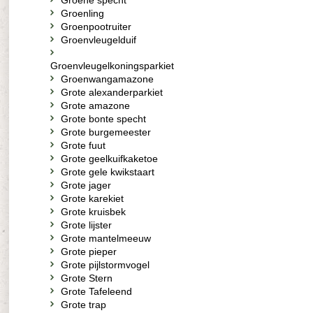
Groene specht
Groenling
Groenpootruiter
Groenvleugelduif
Groenvleugelkoningsparkiet
Groenwangamazone
Grote alexanderparkiet
Grote amazone
Grote bonte specht
Grote burgemeester
Grote fuut
Grote geelkuifkaketoe
Grote gele kwikstaart
Grote jager
Grote karekiet
Grote kruisbek
Grote lijster
Grote mantelmeeuw
Grote pieper
Grote pijlstormvogel
Grote Stern
Grote Tafeleend
Grote trap