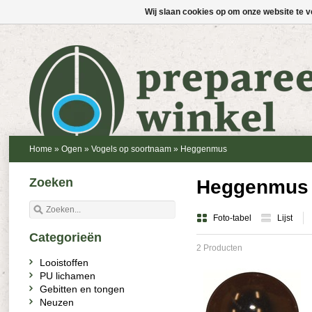
Wij slaan cookies op om onze website te v
Home
»
Ogen
»
Vogels op soortnaam
»
Heggenmus
Zoeken
Heggenmus
Foto-tabel
Lijst
Categorieën
2 Producten
Looistoffen
PU lichamen
Gebitten en tongen
Neuzen