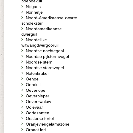
boeboekuil
Nijlgans
Nonnetje
Noord-Amerikaanse zwarte
scholekster
Noordamerikaanse
dwerguil
Noordelijke
witwangdwergooruil
Noordse nachtegaal
Noordse pijlstormvogel
Noordse stern
Noordse stormvogel
Notenkraker
Oehoe
Oeraluil
Oeverloper
Oeverpieper
Oeverzwaluw
Ooievaar
Oorfazanten
Oosterse tortel
Oranjevleugelamazone
Ornaat lori