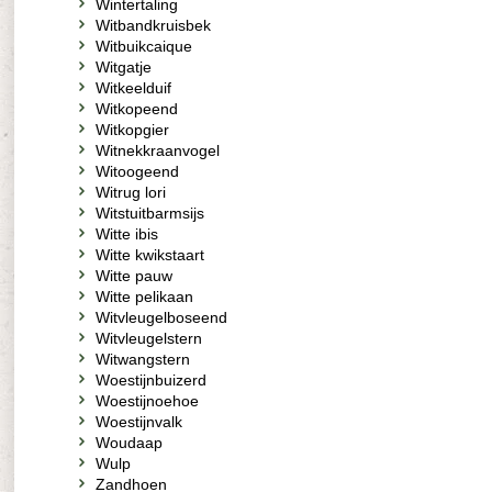
Wintertaling
Witbandkruisbek
Witbuikcaique
Witgatje
Witkeelduif
Witkopeend
Witkopgier
Witnekkraanvogel
Witoogeend
Witrug lori
Witstuitbarmsijs
Witte ibis
Witte kwikstaart
Witte pauw
Witte pelikaan
Witvleugelboseend
Witvleugelstern
Witwangstern
Woestijnbuizerd
Woestijnoehoe
Woestijnvalk
Woudaap
Wulp
Zandhoen