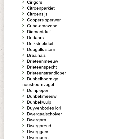
Cirlgors
Citroenparkiet
Citroensijs
Coopers sperwer
Cuba-amazone
Diamantduif
Dodaars
Dolksteekduif
Dougalls stern
Draaihals
Drieteenmeeuw
Drieteenspecht
Drieteenstrandloper
Dubbelhoornige
neushoornvogel
Duinpieper
Dunbekmeeuw
Dunbekwulp
Duyvenbodes lori
Dwergaalscholver
Dwergara
Dwergarend
Dwerggans
Dwerggors