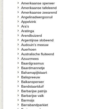
Amerikaanse sperwer
Amerikaanse tafeleend
Amerikaanse zeearend
Angelinadwergooruil
Appelvink
Ara's
Aratinga
Arendbuizerd
Argentijnse slobeend
Audouin's meeuw
Auerhoen
Australische fluiteend
Azuurmees
Baardgrasmus
Baardmannetje
Bahamapijlstaart
Balispreeuw
Balkansperwer
Bandstaartduif
Barbarijse patrijs
Barbarijse valk
Barmsijs
Barrabandparkiet