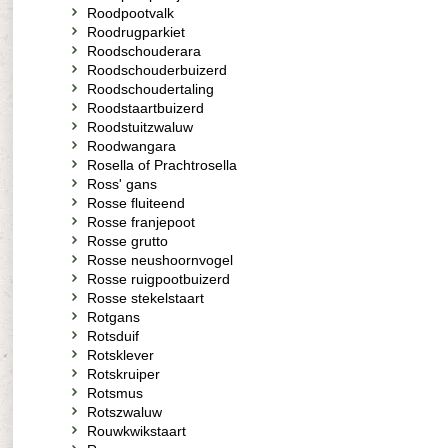
Roodpootvalk
Roodrugparkiet
Roodschouderara
Roodschouderbuizerd
Roodschoudertaling
Roodstaartbuizerd
Roodstuitzwaluw
Roodwangara
Rosella of Prachtrosella
Ross' gans
Rosse fluiteend
Rosse franjepoot
Rosse grutto
Rosse neushoornvogel
Rosse ruigpootbuizerd
Rosse stekelstaart
Rotgans
Rotsduif
Rotsklever
Rotskruiper
Rotsmus
Rotszwaluw
Rouwkwikstaart