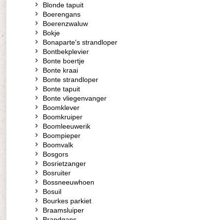
Blonde tapuit
Boerengans
Boerenzwaluw
Bokje
Bonaparte's strandloper
Bontbekplevier
Bonte boertje
Bonte kraai
Bonte strandloper
Bonte tapuit
Bonte vliegenvanger
Boomklever
Boomkruiper
Boomleeuwerik
Boompieper
Boomvalk
Bosgors
Bosrietzanger
Bosruiter
Bossneeuwhoen
Bosuil
Bourkes parkiet
Braamsluiper
Brandgans