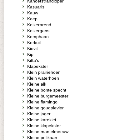
Kanoetstrandloper
Kasuaris
Kauw
Keep
Keizerarend
Keizergans
Kemphaan
Kerkuil
Kievit
Kip
Kitta's
Klapekster
Klein prairiehoen
Klein waterhoen
Kleine alk
Kleine bonte specht
Kleine burgemeester
Kleine flamingo
Kleine goudplevier
Kleine jager
Kleine karekiet
Kleine klapekster
Kleine mantelmeeuw
Kleine pelikaan