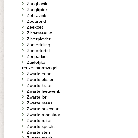
Zanghavik
Zanglijster
Zebravink
Zeearend
Zeekoet
Zilvermeeuw
Zilverplevier
Zomertaling
Zomertortel
Zonparkiet
Zuidelijke
reuzenstormvogel
Zwarte eend
Zwarte ekster
Zwarte kraai
Zwarte leeuwerik
Zwarte lori
Zwarte mees
Zwarte ooievaar
Zwarte roodstaart
Zwarte ruiter
Zwarte specht
Zwarte stern