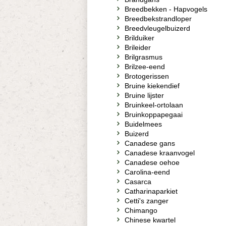
Breedbekken - Hapvogels
Breedbekstrandloper
Breedvleugelbuizerd
Brilduiker
Brileider
Brilgrasmus
Brilzee-eend
Brotogerissen
Bruine kiekendief
Bruine lijster
Bruinkeel-ortolaan
Bruinkoppapegaai
Buidelmees
Buizerd
Canadese gans
Canadese kraanvogel
Canadese oehoe
Carolina-eend
Casarca
Catharinaparkiet
Cetti's zanger
Chimango
Chinese kwartel