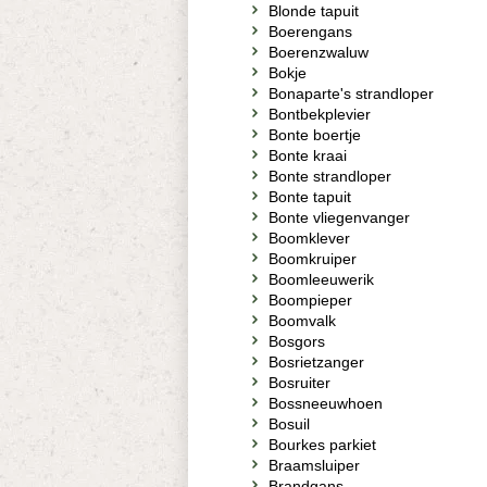
Blonde tapuit
Boerengans
Boerenzwaluw
Bokje
Bonaparte's strandloper
Bontbekplevier
Bonte boertje
Bonte kraai
Bonte strandloper
Bonte tapuit
Bonte vliegenvanger
Boomklever
Boomkruiper
Boomleeuwerik
Boompieper
Boomvalk
Bosgors
Bosrietzanger
Bosruiter
Bossneeuwhoen
Bosuil
Bourkes parkiet
Braamsluiper
Brandgans