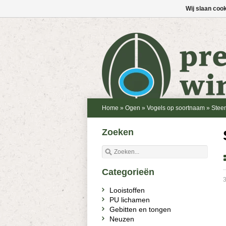
Wij slaan coo
Home
»
Ogen
»
Vogels op soortnaam
»
Stee
Zoeken
Categorieën
3
Looistoffen
PU lichamen
Gebitten en tongen
Neuzen