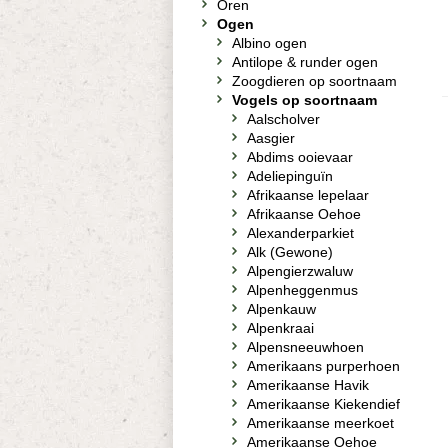
Oren
Ogen
Albino ogen
Antilope & runder ogen
Zoogdieren op soortnaam
Vogels op soortnaam
Aalscholver
Aasgier
Abdims ooievaar
Adeliepinguïn
Afrikaanse lepelaar
Afrikaanse Oehoe
Alexanderparkiet
Alk (Gewone)
Alpengierzwaluw
Alpenheggenmus
Alpenkauw
Alpenkraai
Alpensneeuwhoen
Amerikaans purperhoen
Amerikaanse Havik
Amerikaanse Kiekendief
Amerikaanse meerkoet
Amerikaanse Oehoe