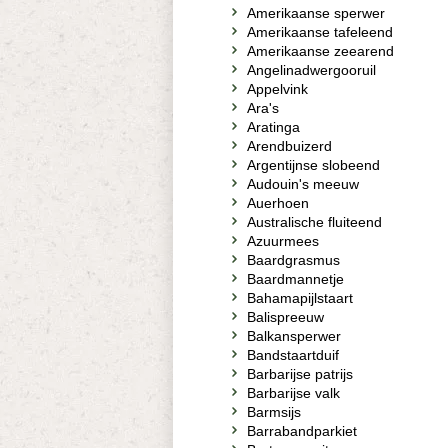
Amerikaanse sperwer
Amerikaanse tafeleend
Amerikaanse zeearend
Angelinadwergooruil
Appelvink
Ara's
Aratinga
Arendbuizerd
Argentijnse slobeend
Audouin's meeuw
Auerhoen
Australische fluiteend
Azuurmees
Baardgrasmus
Baardmannetje
Bahamapijlstaart
Balispreeuw
Balkansperwer
Bandstaartduif
Barbarijse patrijs
Barbarijse valk
Barmsijs
Barrabandparkiet