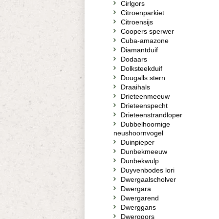
Cirlgors
Citroenparkiet
Citroensijs
Coopers sperwer
Cuba-amazone
Diamantduif
Dodaars
Dolksteekduif
Dougalls stern
Draaihals
Drieteenmeeuw
Drieteenspecht
Drieteenstrandloper
Dubbelhoornige
neushoornvogel
Duinpieper
Dunbekmeeuw
Dunbekwulp
Duyvenbodes lori
Dwergaalscholver
Dwergara
Dwergarend
Dwerggans
Dwerggors