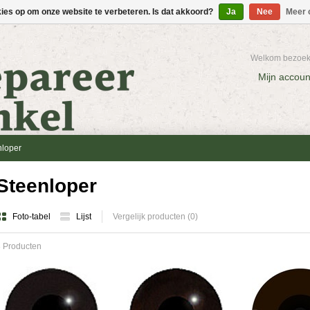
kies op om onze website te verbeteren. Is dat akkoord?
Ja
Nee
Meer 
Welkom bezoeke
Mijn accoun
nloper
Steenloper
Foto-tabel
Lijst
Vergelijk producten (0)
 Producten