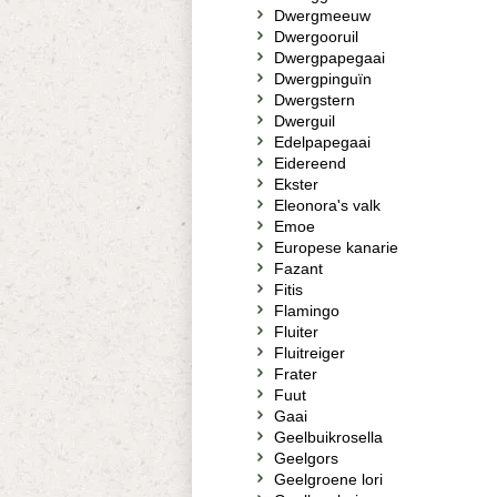
Dwergmeeuw
Dwergooruil
Dwergpapegaai
Dwergpinguïn
Dwergstern
Dwerguil
Edelpapegaai
Eidereend
Ekster
Eleonora's valk
Emoe
Europese kanarie
Fazant
Fitis
Flamingo
Fluiter
Fluitreiger
Frater
Fuut
Gaai
Geelbuikrosella
Geelgors
Geelgroene lori