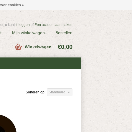
over cookies »
r, u kunt
Inloggen
of
Een account aanmaken
t
Mijn winkelwagen
Bestellen
€0,00
Winkelwagen
Sorteren op:
Standaard