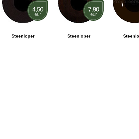
4,50
7,90
eur
eur
Steenloper
Steenloper
Steenl