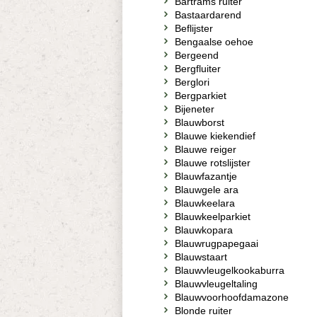
Bartrams ruiter
Bastaardarend
Beflijster
Bengaalse oehoe
Bergeend
Bergfluiter
Berglori
Bergparkiet
Bijeneter
Blauwborst
Blauwe kiekendief
Blauwe reiger
Blauwe rotslijster
Blauwfazantje
Blauwgele ara
Blauwkeelara
Blauwkeelparkiet
Blauwkopara
Blauwrugpapegaai
Blauwstaart
Blauwvleugelkookaburra
Blauwvleugeltaling
Blauwvoorhoofdamazone
Blonde ruiter