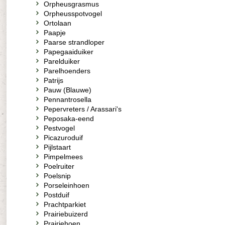
Orpheusgrasmus
Orpheusspotvogel
Ortolaan
Paapje
Paarse strandloper
Papegaaiduiker
Parelduiker
Parelhoenders
Patrijs
Pauw (Blauwe)
Pennantrosella
Pepervreters / Arassari's
Peposaka-eend
Pestvogel
Picazuroduif
Pijlstaart
Pimpelmees
Poelruiter
Poelsnip
Porseleinhoen
Postduif
Prachtparkiet
Prairiebuizerd
Prairiehoen