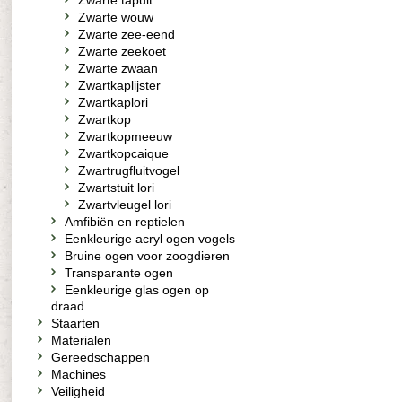
Zwarte tapuit
Zwarte wouw
Zwarte zee-eend
Zwarte zeekoet
Zwarte zwaan
Zwartkaplijster
Zwartkaplori
Zwartkop
Zwartkopmeeuw
Zwartkopcaique
Zwartrugfluitvogel
Zwartstuit lori
Zwartvleugel lori
Amfibiën en reptielen
Eenkleurige acryl ogen vogels
Bruine ogen voor zoogdieren
Transparante ogen
Eenkleurige glas ogen op
draad
Staarten
Materialen
Gereedschappen
Machines
Veiligheid