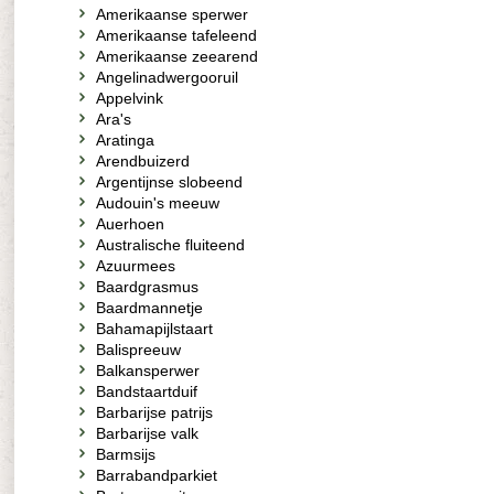
Amerikaanse sperwer
Amerikaanse tafeleend
Amerikaanse zeearend
Angelinadwergooruil
Appelvink
Ara's
Aratinga
Arendbuizerd
Argentijnse slobeend
Audouin's meeuw
Auerhoen
Australische fluiteend
Azuurmees
Baardgrasmus
Baardmannetje
Bahamapijlstaart
Balispreeuw
Balkansperwer
Bandstaartduif
Barbarijse patrijs
Barbarijse valk
Barmsijs
Barrabandparkiet