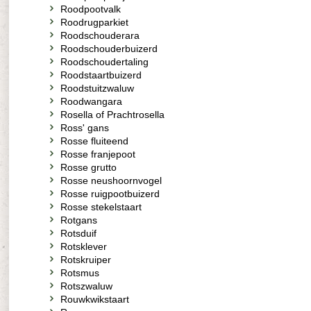
Roodpootvalk
Roodrugparkiet
Roodschouderara
Roodschouderbuizerd
Roodschoudertaling
Roodstaartbuizerd
Roodstuitzwaluw
Roodwangara
Rosella of Prachtrosella
Ross' gans
Rosse fluiteend
Rosse franjepoot
Rosse grutto
Rosse neushoornvogel
Rosse ruigpootbuizerd
Rosse stekelstaart
Rotgans
Rotsduif
Rotsklever
Rotskruiper
Rotsmus
Rotszwaluw
Rouwkwikstaart