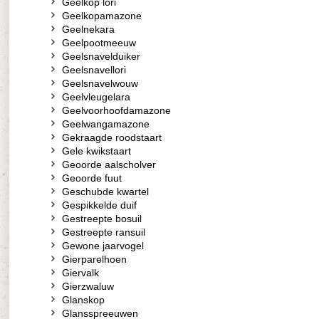
Geelkop lori
Geelkopamazone
Geelnekara
Geelpootmeeuw
Geelsnavelduiker
Geelsnavellori
Geelsnavelwouw
Geelvleugelara
Geelvoorhoofdamazone
Geelwangamazone
Gekraagde roodstaart
Gele kwikstaart
Geoorde aalscholver
Geoorde fuut
Geschubde kwartel
Gespikkelde duif
Gestreepte bosuil
Gestreepte ransuil
Gewone jaarvogel
Gierparelhoen
Giervalk
Gierzwaluw
Glanskop
Glansspreeuwen