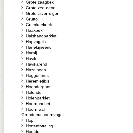
Grote zaagbek
Grote zee-eend
Grote zilverreiger
Grutto
Guirakoekoek
Haakbek
Halsbandparkiet
Hapvogels
Harlekijneend
Harpij
Havik
Havikarend
Hazelhoen
Heggenmus
Heremietibis
Hoendergans
Holenduif
Holenparkiet
Hoornparkiet
Hoornraaf
Grondneushoornvogel
Hop
Hottentottaling
Houtduif