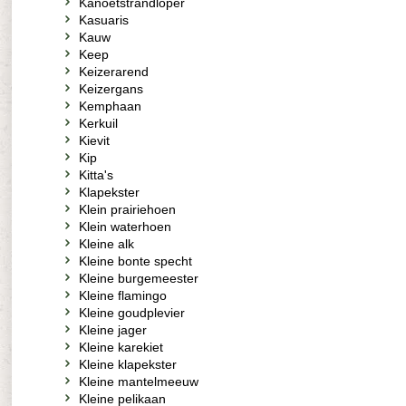
Kanoetstrandloper
Kasuaris
Kauw
Keep
Keizerarend
Keizergans
Kemphaan
Kerkuil
Kievit
Kip
Kitta's
Klapekster
Klein prairiehoen
Klein waterhoen
Kleine alk
Kleine bonte specht
Kleine burgemeester
Kleine flamingo
Kleine goudplevier
Kleine jager
Kleine karekiet
Kleine klapekster
Kleine mantelmeeuw
Kleine pelikaan