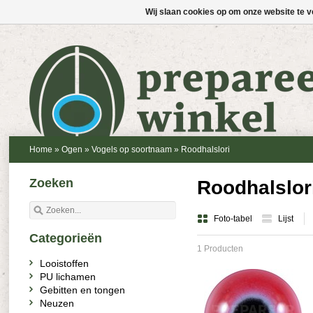
Wij slaan cookies op om onze website te v
Home
»
Ogen
»
Vogels op soortnaam
»
Roodhalslori
Zoeken
Roodhalslor
Foto-tabel
Lijst
Categorieën
1 Producten
Looistoffen
PU lichamen
Gebitten en tongen
Neuzen