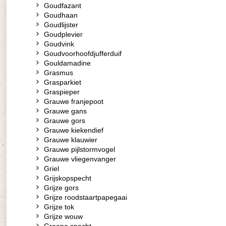
Goudfazant
Goudhaan
Goudlijster
Goudplevier
Goudvink
Goudvoorhoofdjufferduif
Gouldamadine
Grasmus
Grasparkiet
Graspieper
Grauwe franjepoot
Grauwe gans
Grauwe gors
Grauwe kiekendief
Grauwe klauwier
Grauwe pijlstormvogel
Grauwe vliegenvanger
Griel
Grijskopspecht
Grijze gors
Grijze roodstaartpapegaai
Grijze tok
Grijze wouw