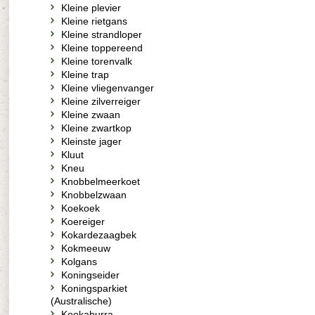
Kleine plevier
Kleine rietgans
Kleine strandloper
Kleine toppereend
Kleine torenvalk
Kleine trap
Kleine vliegenvanger
Kleine zilverreiger
Kleine zwaan
Kleine zwartkop
Kleinste jager
Kluut
Kneu
Knobbelmeerkoet
Knobbelzwaan
Koekoek
Koereiger
Kokardezaagbek
Kokmeeuw
Kolgans
Koningseider
Koningsparkiet
(Australische)
Kookaburra