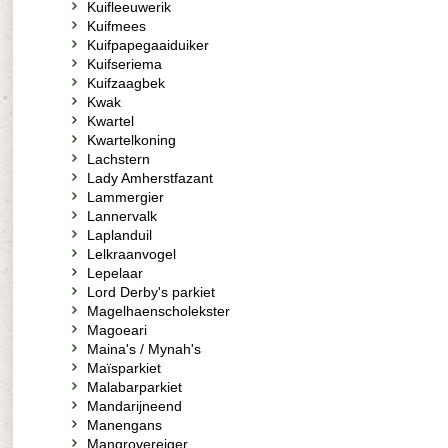
Kuifleeuwerik
Kuifmees
Kuifpapegaaiduiker
Kuifseriema
Kuifzaagbek
Kwak
Kwartel
Kwartelkoning
Lachstern
Lady Amherstfazant
Lammergier
Lannervalk
Laplanduil
Lelkraanvogel
Lepelaar
Lord Derby's parkiet
Magelhaenscholekster
Magoeari
Maina's / Mynah's
Maïsparkiet
Malabarparkiet
Mandarijneend
Manengans
Mangrovereiger