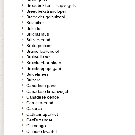
Breedbekken - Hapvogels
Breedbekstrandloper
Breedvleugelbuizerd
Brilduiker
Brileider
Brilgrasmus
Brilzee-eend
Brotogerissen
Bruine kiekendief
Bruine lijster
Bruinkeel-ortolaan
Bruinkoppapegaai
Buidelmees
Buizerd
Canadese gans
Canadese kraanvogel
Canadese oehoe
Carolina-eend
Casarca
Catharinaparkiet
Cetti's zanger
Chimango
Chinese kwartel