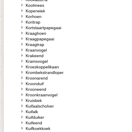
Koolmees
Koperwiek
Korhoen
Koritrap
Kortstaartpapegaai
Kraaghoen
Kraagpapegaai
Kraagtrap
Kraanvogel
Krakeend
Kramsvogel
Kroeskoppelikaan
Krombekstrandloper
Kroonarend
Kroonduif
Krooneend
Kroonkraanvogel
Kruisbek
Kuifaalscholver
Kuifalk
Kuifduiker
Kuifeend
Kuifkoekkoek