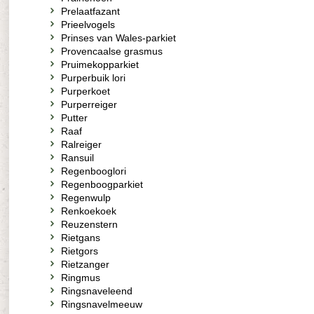
Prelaatfazant
Prieelvogels
Prinses van Wales-parkiet
Provencaalse grasmus
Pruimekopparkiet
Purperbuik lori
Purperkoet
Purperreiger
Putter
Raaf
Ralreiger
Ransuil
Regenbooglori
Regenboogparkiet
Regenwulp
Renkoekoek
Reuzenstern
Rietgans
Rietgors
Rietzanger
Ringmus
Ringsnaveleend
Ringsnavelmeeuw