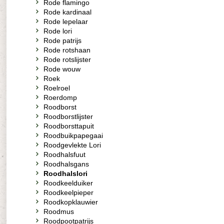
Rode flamingo
Rode kardinaal
Rode lepelaar
Rode lori
Rode patrijs
Rode rotshaan
Rode rotslijster
Rode wouw
Roek
Roelroel
Roerdomp
Roodborst
Roodborstlijster
Roodborsttapuit
Roodbuikpapegaai
Roodgevlekte Lori
Roodhalsfuut
Roodhalsgans
Roodhalslori
Roodkeelduiker
Roodkeelpieper
Roodkopklauwier
Roodmus
Roodpootpatrijs