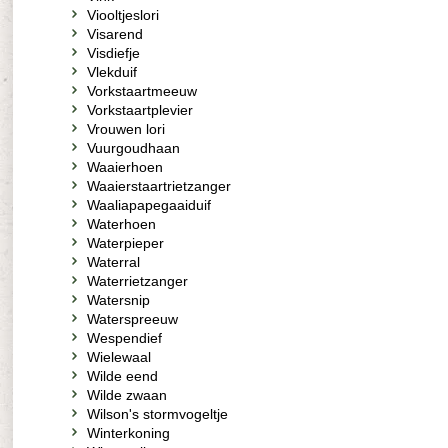
Viooltjeslori
Visarend
Visdiefje
Vlekduif
Vorkstaartmeeuw
Vorkstaartplevier
Vrouwen lori
Vuurgoudhaan
Waaierhoen
Waaierstaartrietzanger
Waaliapapegaaiduif
Waterhoen
Waterpieper
Waterral
Waterrietzanger
Watersnip
Waterspreeuw
Wespendief
Wielewaal
Wilde eend
Wilde zwaan
Wilson's stormvogeltje
Winterkoning