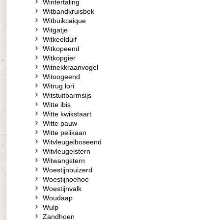
Wintertaling
Witbandkruisbek
Witbuikcaique
Witgatje
Witkeelduif
Witkopeend
Witkopgier
Witnekkraanvogel
Witoogeend
Witrug lori
Witstuitbarmsijs
Witte ibis
Witte kwikstaart
Witte pauw
Witte pelikaan
Witvleugelboseend
Witvleugelstern
Witwangstern
Woestijnbuizerd
Woestijnoehoe
Woestijnvalk
Woudaap
Wulp
Zandhoen