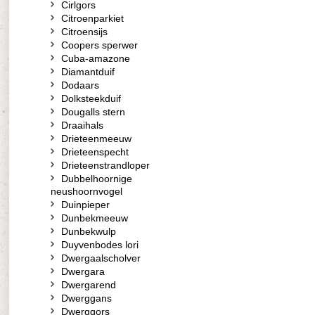
Cirlgors
Citroenparkiet
Citroensijs
Coopers sperwer
Cuba-amazone
Diamantduif
Dodaars
Dolksteekduif
Dougalls stern
Draaihals
Drieteenmeeuw
Drieteenspecht
Drieteenstrandloper
Dubbelhoornige
neushoornvogel
Duinpieper
Dunbekmeeuw
Dunbekwulp
Duyvenbodes lori
Dwergaalscholver
Dwergara
Dwergarend
Dwerggans
Dwerggors