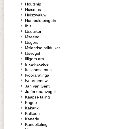
Houtsnip
Huismus
Huiszwaluw
Humboldtpinguïn
Ibis
IJsduiker
IJseend
IJsgors
IJslandse brilduiker
IJsvogel
Illigers ara
Inka-kaketoe
Italiaanse mus
Ivooraratinga
Ivoormeeuw
Jan van Gent
Jufferkraanvogel
Kaapse taling
Kagoe
Kakariki
Kalkoen
Kanarie
Kaneeltaling