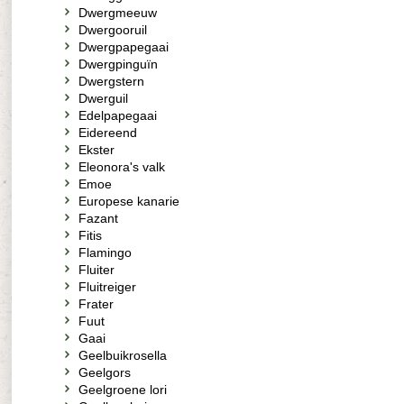
Dwergmeeuw
Dwergooruil
Dwergpapegaai
Dwergpinguïn
Dwergstern
Dwerguil
Edelpapegaai
Eidereend
Ekster
Eleonora's valk
Emoe
Europese kanarie
Fazant
Fitis
Flamingo
Fluiter
Fluitreiger
Frater
Fuut
Gaai
Geelbuikrosella
Geelgors
Geelgroene lori