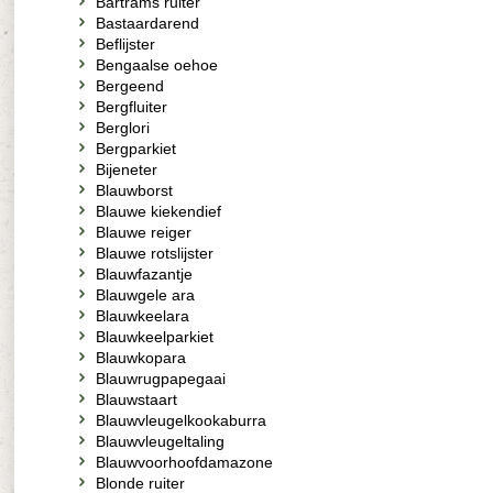
Bartrams ruiter
Bastaardarend
Beflijster
Bengaalse oehoe
Bergeend
Bergfluiter
Berglori
Bergparkiet
Bijeneter
Blauwborst
Blauwe kiekendief
Blauwe reiger
Blauwe rotslijster
Blauwfazantje
Blauwgele ara
Blauwkeelara
Blauwkeelparkiet
Blauwkopara
Blauwrugpapegaai
Blauwstaart
Blauwvleugelkookaburra
Blauwvleugeltaling
Blauwvoorhoofdamazone
Blonde ruiter