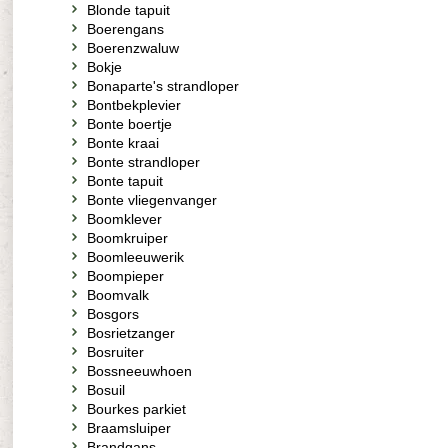
Blonde tapuit
Boerengans
Boerenzwaluw
Bokje
Bonaparte's strandloper
Bontbekplevier
Bonte boertje
Bonte kraai
Bonte strandloper
Bonte tapuit
Bonte vliegenvanger
Boomklever
Boomkruiper
Boomleeuwerik
Boompieper
Boomvalk
Bosgors
Bosrietzanger
Bosruiter
Bossneeuwhoen
Bosuil
Bourkes parkiet
Braamsluiper
Brandgans