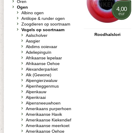
Oren
Ogen
4,00
Albino ogen
eur
Antilope & runder ogen
Zoogdieren op soortnaam
Vogels op soortnaam
Roodhalslori
Aalscholver
Aasgier
Abdims ooievaar
Adeliepinguïn
Afrikaanse lepelaar
Afrikaanse Oehoe
Alexanderparkiet
Alk (Gewone)
Alpengierzwaluw
Alpenheggenmus
Alpenkauw
Alpenkraai
Alpensneeuwhoen
Amerikaans purperhoen
Amerikaanse Havik
Amerikaanse Kiekendief
Amerikaanse meerkoet
Amerikaanse Oehoe