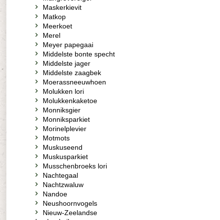
Maskerkievit
Matkop
Meerkoet
Merel
Meyer papegaai
Middelste bonte specht
Middelste jager
Middelste zaagbek
Moerassneeuwhoen
Molukken lori
Molukkenkaketoe
Monniksgier
Monniksparkiet
Morinelplevier
Motmots
Muskuseend
Muskusparkiet
Musschenbroeks lori
Nachtegaal
Nachtzwaluw
Nandoe
Neushoornvogels
Nieuw-Zeelandse