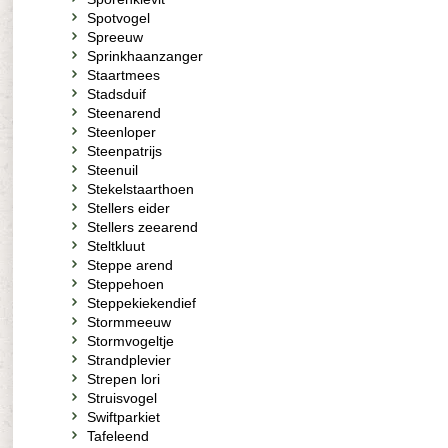
Spotvogel
Spreeuw
Sprinkhaanzanger
Staartmees
Stadsduif
Steenarend
Steenloper
Steenpatrijs
Steenuil
Stekelstaarthoen
Stellers eider
Stellers zeearend
Steltkluut
Steppe arend
Steppehoen
Steppekiekendief
Stormmeeuw
Stormvogeltje
Strandplevier
Strepen lori
Struisvogel
Swiftparkiet
Tafeleend