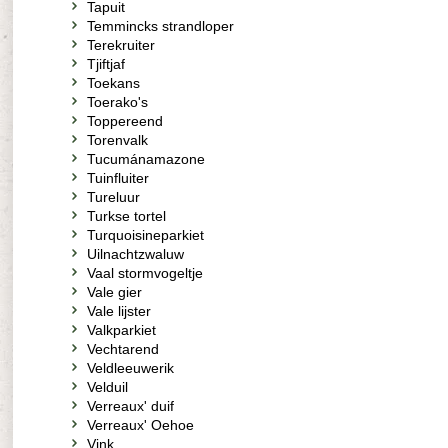
Tapuit
Temmincks strandloper
Terekruiter
Tjiftjaf
Toekans
Toerako's
Toppereend
Torenvalk
Tucumánamazone
Tuinfluiter
Tureluur
Turkse tortel
Turquoisineparkiet
Uilnachtzwaluw
Vaal stormvogeltje
Vale gier
Vale lijster
Valkparkiet
Vechtarend
Veldleeuwerik
Velduil
Verreaux' duif
Verreaux' Oehoe
Vink