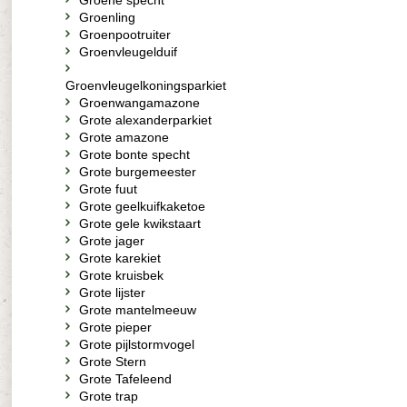
Groene specht
Groenling
Groenpootruiter
Groenvleugelduif
Groenvleugelkoningsparkiet
Groenwangamazone
Grote alexanderparkiet
Grote amazone
Grote bonte specht
Grote burgemeester
Grote fuut
Grote geelkuifkaketoe
Grote gele kwikstaart
Grote jager
Grote karekiet
Grote kruisbek
Grote lijster
Grote mantelmeeuw
Grote pieper
Grote pijlstormvogel
Grote Stern
Grote Tafeleend
Grote trap