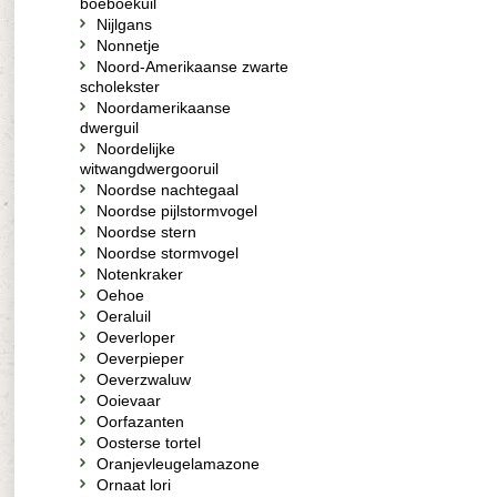
boeboekuil
Nijlgans
Nonnetje
Noord-Amerikaanse zwarte
scholekster
Noordamerikaanse
dwerguil
Noordelijke
witwangdwergooruil
Noordse nachtegaal
Noordse pijlstormvogel
Noordse stern
Noordse stormvogel
Notenkraker
Oehoe
Oeraluil
Oeverloper
Oeverpieper
Oeverzwaluw
Ooievaar
Oorfazanten
Oosterse tortel
Oranjevleugelamazone
Ornaat lori