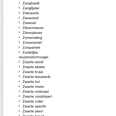
Zanghavik
Zanglijster
Zebravink
Zeearend
Zeekoet
Zilvermeeuw
Zilverplevier
Zomertaling
Zomertortel
Zonparkiet
Zuidelijke
reuzenstormvogel
Zwarte eend
Zwarte ekster
Zwarte kraai
Zwarte leeuwerik
Zwarte lori
Zwarte mees
Zwarte ooievaar
Zwarte roodstaart
Zwarte ruiter
Zwarte specht
Zwarte stern