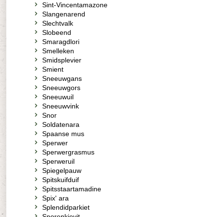
Sint-Vincentamazone
Slangenarend
Slechtvalk
Slobeend
Smaragdlori
Smelleken
Smidsplevier
Smient
Sneeuwgans
Sneeuwgors
Sneeuwuil
Sneeuwvink
Snor
Soldatenara
Spaanse mus
Sperwer
Sperwergrasmus
Sperweruil
Spiegelpauw
Spitskuifduif
Spitsstaartamadine
Spix' ara
Splendidparkiet
Sporenkievit