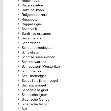
Rouwmees
Roze kaketoe
Roze pelikaan
Ruigpootbuizerd
Ruigpootuil
Rüppells gier
Sakervalk
Sardijnse grasmus
Savanne arend
Scharrelaar
Schoenbekooievaar
Scholekster
Schotse sneeuwhoen
Schreeuwarend
Schreeuwuil (Westelijke)
Schubbenlori
Schuitbekreiger
Scopoli's pijlstormvogel
Secretarisvogel
Senegalese griel
Siberische lijster
Siberische Oehoe
Siberische taling
Sijs