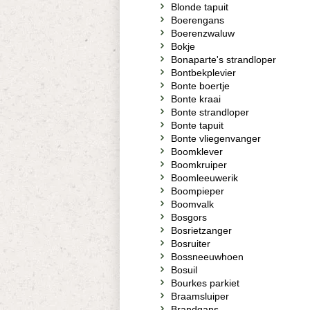
Blonde tapuit
Boerengans
Boerenzwaluw
Bokje
Bonaparte's strandloper
Bontbekplevier
Bonte boertje
Bonte kraai
Bonte strandloper
Bonte tapuit
Bonte vliegenvanger
Boomklever
Boomkruiper
Boomleeuwerik
Boompieper
Boomvalk
Bosgors
Bosrietzanger
Bosruiter
Bossneeuwhoen
Bosuil
Bourkes parkiet
Braamsluiper
Brandgans