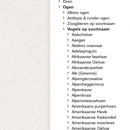
Oren
Ogen
Albino ogen
Antilope & runder ogen
Zoogdieren op soortnaam
Vogels op soortnaam
Aalscholver
Aasgier
Abdims ooievaar
Adeliepinguïn
Afrikaanse lepelaar
Afrikaanse Oehoe
Alexanderparkiet
Alk (Gewone)
Alpengierzwaluw
Alpenheggenmus
Alpenkauw
Alpenkraai
Alpensneeuwhoen
Amerikaans purperhoen
Amerikaanse Havik
Amerikaanse Kiekendief
Amerikaanse meerkoet
Amerikaanse Oehoe