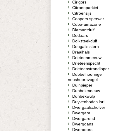
Cirlgors
Citroenparkiet
Citroensijs
Coopers sperwer
Cuba-amazone
Diamantduif
Dodaars
Dolksteekduif
Dougalls stern
Draaihals
Drieteenmeeuw
Drieteenspecht
Drieteenstrandloper
Dubbelhoornige
neushoornvogel
Duinpieper
Dunbekmeeuw
Dunbekwulp
Duyvenbodes lori
Dwergaalscholver
Dwergara
Dwergarend
Dwerggans
Dwerggors