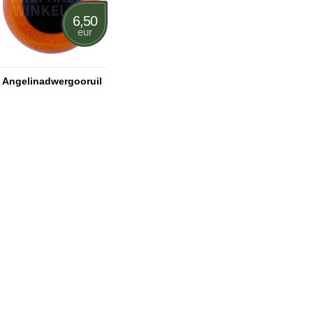
6,50
eur
Angelinadwergooruil