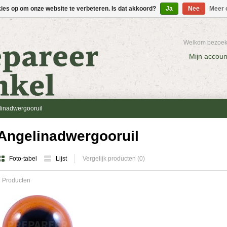
kies op om onze website te verbeteren. Is dat akkoord?
Ja
Nee
Meer 
Welkom bezoeke
Mijn accoun
inadwergooruil
Angelinadwergooruil
Foto-tabel
Lijst
Vergelijk producten (0)
 Producten