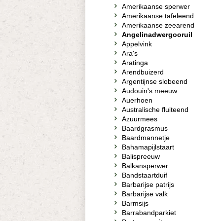
Amerikaanse sperwer
Amerikaanse tafeleend
Amerikaanse zeearend
Angelinadwergooruil
Appelvink
Ara's
Aratinga
Arendbuizerd
Argentijnse slobeend
Audouin's meeuw
Auerhoen
Australische fluiteend
Azuurmees
Baardgrasmus
Baardmannetje
Bahamapijlstaart
Balispreeuw
Balkansperwer
Bandstaartduif
Barbarijse patrijs
Barbarijse valk
Barmsijs
Barrabandparkiet