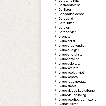
Bartrams ruiter
Bastaardarend
Beflijster
Bengaalse oehoe
Bergeend
Bergfluiter
Berglori
Bergparkiet
Bijeneter
Blauwborst
Blauwe kiekendief
Blauwe reiger
Blauwe rotslijster
Blauwfazantje
Blauwgele ara
Blauwkeelara
Blauwkeelparkiet
Blauwkopara
Blauwrugpapegaai
Blauwstaart
Blauwvleugelkookaburra
Blauwvleugeltaling
Blauwvoorhoofdamazone
Blonde ruiter