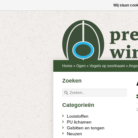
Wij slaan coo
Home
»
Ogen
»
Vogels op soortnaam
»
Angel
Zoeken
Categorieën
1
Looistoffen
PU lichamen
Gebitten en tongen
Neuzen