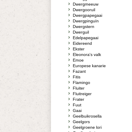
Dwergmeeuw
Dwergooruil
Dwergpapegaai
Dwergpinguïn
Dwergstern
Dwerguil
Edelpapegaai
Eidereend
Ekster
Eleonora's valk
Emoe
Europese kanarie
Fazant
Fitis
Flamingo
Fluiter
Fluitreiger
Frater
Fuut
Gaai
Geelbuikrosella
Geelgors
Geelgroene lori