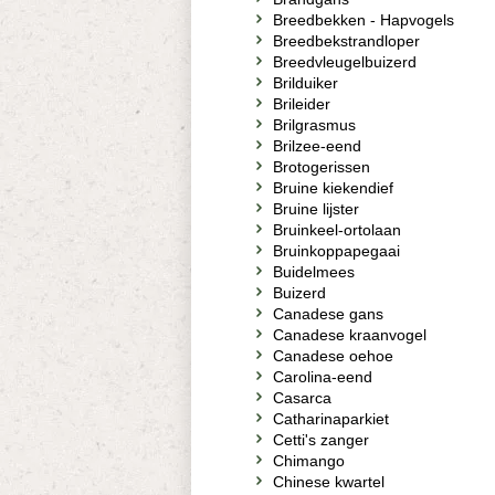
Breedbekken - Hapvogels
Breedbekstrandloper
Breedvleugelbuizerd
Brilduiker
Brileider
Brilgrasmus
Brilzee-eend
Brotogerissen
Bruine kiekendief
Bruine lijster
Bruinkeel-ortolaan
Bruinkoppapegaai
Buidelmees
Buizerd
Canadese gans
Canadese kraanvogel
Canadese oehoe
Carolina-eend
Casarca
Catharinaparkiet
Cetti's zanger
Chimango
Chinese kwartel