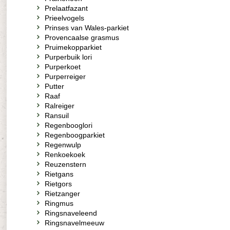
Prelaatfazant
Prieelvogels
Prinses van Wales-parkiet
Provencaalse grasmus
Pruimekopparkiet
Purperbuik lori
Purperkoet
Purperreiger
Putter
Raaf
Ralreiger
Ransuil
Regenbooglori
Regenboogparkiet
Regenwulp
Renkoekoek
Reuzenstern
Rietgans
Rietgors
Rietzanger
Ringmus
Ringsnaveleend
Ringsnavelmeeuw