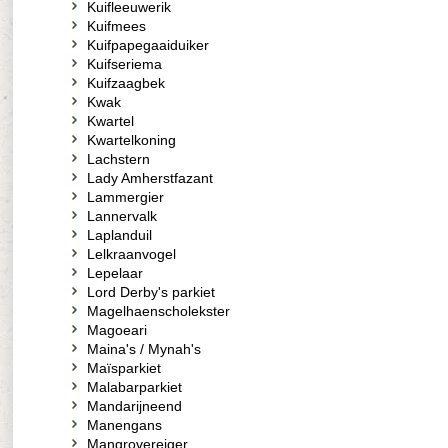
Kuifleeuwerik
Kuifmees
Kuifpapegaaiduiker
Kuifseriema
Kuifzaagbek
Kwak
Kwartel
Kwartelkoning
Lachstern
Lady Amherstfazant
Lammergier
Lannervalk
Laplanduil
Lelkraanvogel
Lepelaar
Lord Derby's parkiet
Magelhaenscholekster
Magoeari
Maina's / Mynah's
Maïsparkiet
Malabarparkiet
Mandarijneend
Manengans
Mangrovereiger