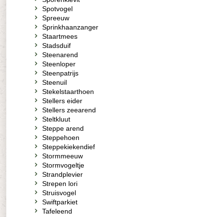
Spotvogel
Spreeuw
Sprinkhaanzanger
Staartmees
Stadsduif
Steenarend
Steenloper
Steenpatrijs
Steenuil
Stekelstaarthoen
Stellers eider
Stellers zeearend
Steltkluut
Steppe arend
Steppehoen
Steppekiekendief
Stormmeeuw
Stormvogeltje
Strandplevier
Strepen lori
Struisvogel
Swiftparkiet
Tafeleend