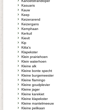
Kanoetstrandloper
Kasuaris
Kauw
Keep
Keizerarend
Keizergans
Kemphaan
Kerkuil
Kievit
Kip
Kitta's
Klapekster
Klein prairiehoen
Klein waterhoen
Kleine alk
Kleine bonte specht
Kleine burgemeester
Kleine flamingo
Kleine goudplevier
Kleine jager
Kleine karekiet
Kleine klapekster
Kleine mantelmeeuw
Kleine pelikaan