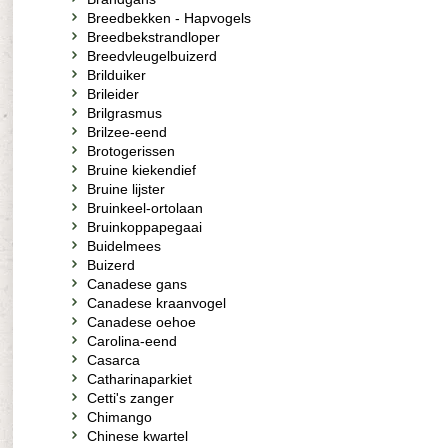
Breedbekken - Hapvogels
Breedbekstrandloper
Breedvleugelbuizerd
Brilduiker
Brileider
Brilgrasmus
Brilzee-eend
Brotogerissen
Bruine kiekendief
Bruine lijster
Bruinkeel-ortolaan
Bruinkoppapegaai
Buidelmees
Buizerd
Canadese gans
Canadese kraanvogel
Canadese oehoe
Carolina-eend
Casarca
Catharinaparkiet
Cetti's zanger
Chimango
Chinese kwartel