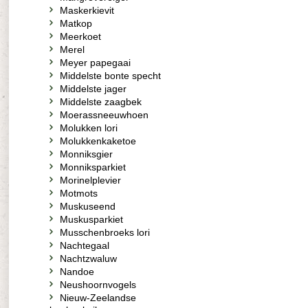
Maskerkievit
Matkop
Meerkoet
Merel
Meyer papegaai
Middelste bonte specht
Middelste jager
Middelste zaagbek
Moerassneeuwhoen
Molukken lori
Molukkenkaketoe
Monniksgier
Monniksparkiet
Morinelplevier
Motmots
Muskuseend
Muskusparkiet
Musschenbroeks lori
Nachtegaal
Nachtzwaluw
Nandoe
Neushoornvogels
Nieuw-Zeelandse