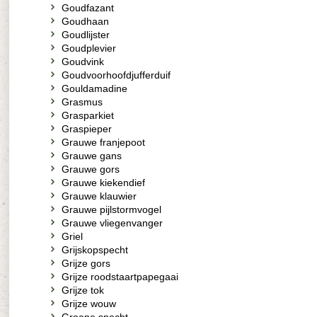
Goudfazant
Goudhaan
Goudlijster
Goudplevier
Goudvink
Goudvoorhoofdjufferduif
Gouldamadine
Grasmus
Grasparkiet
Graspieper
Grauwe franjepoot
Grauwe gans
Grauwe gors
Grauwe kiekendief
Grauwe klauwier
Grauwe pijlstormvogel
Grauwe vliegenvanger
Griel
Grijskopspecht
Grijze gors
Grijze roodstaartpapegaai
Grijze tok
Grijze wouw