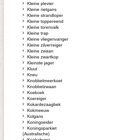
Kleine plevier
Kleine rietgans
Kleine strandloper
Kleine toppereend
Kleine torenvalk
Kleine trap
Kleine vliegenvanger
Kleine zilverreiger
Kleine zwaan
Kleine zwartkop
Kleinste jager
Kluut
Kneu
Knobbelmeerkoet
Knobbelzwaan
Koekoek
Koereiger
Kokardezaagbek
Kokmeeuw
Kolgans
Koningseider
Koningsparkiet
(Australische)
Kookaburra