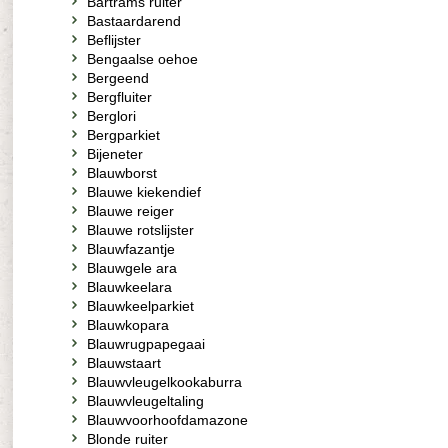
Bartrams ruiter
Bastaardarend
Beflijster
Bengaalse oehoe
Bergeend
Bergfluiter
Berglori
Bergparkiet
Bijeneter
Blauwborst
Blauwe kiekendief
Blauwe reiger
Blauwe rotslijster
Blauwfazantje
Blauwgele ara
Blauwkeelara
Blauwkeelparkiet
Blauwkopara
Blauwrugpapegaai
Blauwstaart
Blauwvleugelkookaburra
Blauwvleugeltaling
Blauwvoorhoofdamazone
Blonde ruiter