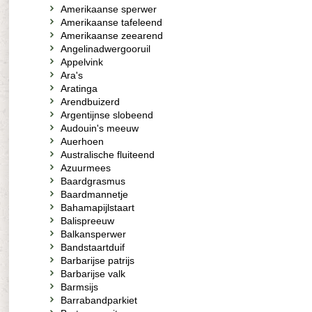
Amerikaanse sperwer
Amerikaanse tafeleend
Amerikaanse zeearend
Angelinadwergooruil
Appelvink
Ara's
Aratinga
Arendbuizerd
Argentijnse slobeend
Audouin's meeuw
Auerhoen
Australische fluiteend
Azuurmees
Baardgrasmus
Baardmannetje
Bahamapijlstaart
Balispreeuw
Balkansperwer
Bandstaartduif
Barbarijse patrijs
Barbarijse valk
Barmsijs
Barrabandparkiet