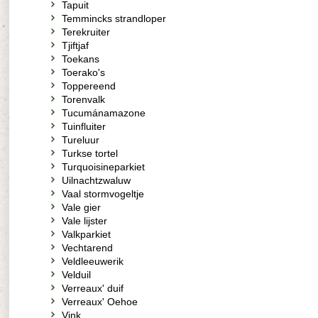
Tapuit
Temmincks strandloper
Terekruiter
Tjiftjaf
Toekans
Toerako's
Toppereend
Torenvalk
Tucumánamazone
Tuinfluiter
Tureluur
Turkse tortel
Turquoisineparkiet
Uilnachtzwaluw
Vaal stormvogeltje
Vale gier
Vale lijster
Valkparkiet
Vechtarend
Veldleeuwerik
Velduil
Verreaux' duif
Verreaux' Oehoe
Vink