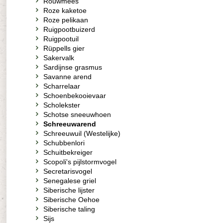
Rouwmees
Roze kaketoe
Roze pelikaan
Ruigpootbuizerd
Ruigpootuil
Rüppells gier
Sakervalk
Sardijnse grasmus
Savanne arend
Scharrelaar
Schoenbekooievaar
Scholekster
Schotse sneeuwhoen
Schreeuwarend
Schreeuwuil (Westelijke)
Schubbenlori
Schuitbekreiger
Scopoli's pijlstormvogel
Secretarisvogel
Senegalese griel
Siberische lijster
Siberische Oehoe
Siberische taling
Sijs