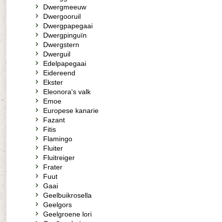
Dwergmeeuw
Dwergooruil
Dwergpapegaai
Dwergpinguïn
Dwergstern
Dwerguil
Edelpapegaai
Eidereend
Ekster
Eleonora's valk
Emoe
Europese kanarie
Fazant
Fitis
Flamingo
Fluiter
Fluitreiger
Frater
Fuut
Gaai
Geelbuikrosella
Geelgors
Geelgroene lori