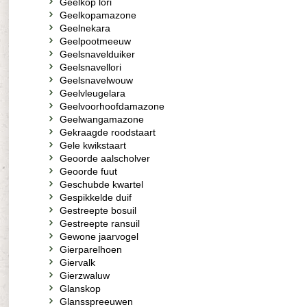
Geelkop lori
Geelkopamazone
Geelnekara
Geelpootmeeuw
Geelsnavelduiker
Geelsnavellori
Geelsnavelwouw
Geelvleugelara
Geelvoorhoofdamazone
Geelwangamazone
Gekraagde roodstaart
Gele kwikstaart
Geoorde aalscholver
Geoorde fuut
Geschubde kwartel
Gespikkelde duif
Gestreepte bosuil
Gestreepte ransuil
Gewone jaarvogel
Gierparelhoen
Giervalk
Gierzwaluw
Glanskop
Glansspreeuwen