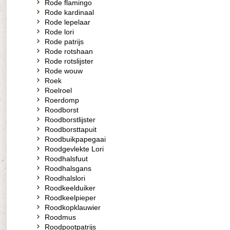
Rode flamingo
Rode kardinaal
Rode lepelaar
Rode lori
Rode patrijs
Rode rotshaan
Rode rotslijster
Rode wouw
Roek
Roelroel
Roerdomp
Roodborst
Roodborstlijster
Roodborsttapuit
Roodbuikpapegaai
Roodgevlekte Lori
Roodhalsfuut
Roodhalsgans
Roodhalslori
Roodkeelduiker
Roodkeelpieper
Roodkopklauwier
Roodmus
Roodpootpatrijs