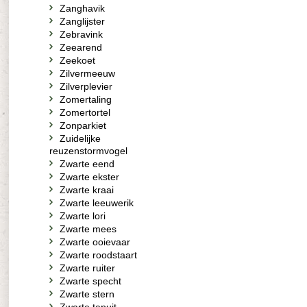
Zanghavik
Zanglijster
Zebravink
Zeearend
Zeekoet
Zilvermeeuw
Zilverplevier
Zomertaling
Zomertortel
Zonparkiet
Zuidelijke
reuzenstormvogel
Zwarte eend
Zwarte ekster
Zwarte kraai
Zwarte leeuwerik
Zwarte lori
Zwarte mees
Zwarte ooievaar
Zwarte roodstaart
Zwarte ruiter
Zwarte specht
Zwarte stern