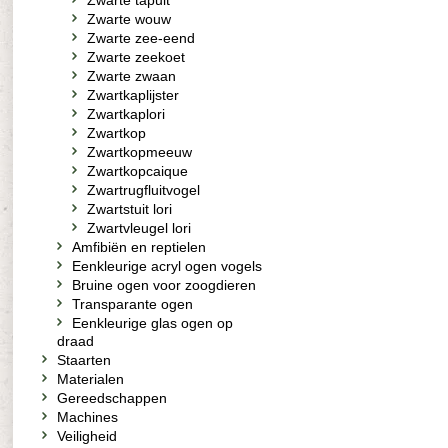
Zwarte tapuit
Zwarte wouw
Zwarte zee-eend
Zwarte zeekoet
Zwarte zwaan
Zwartkaplijster
Zwartkaplori
Zwartkop
Zwartkopmeeuw
Zwartkopcaique
Zwartrugfluitvogel
Zwartstuit lori
Zwartvleugel lori
Amfibiën en reptielen
Eenkleurige acryl ogen vogels
Bruine ogen voor zoogdieren
Transparante ogen
Eenkleurige glas ogen op
draad
Staarten
Materialen
Gereedschappen
Machines
Veiligheid