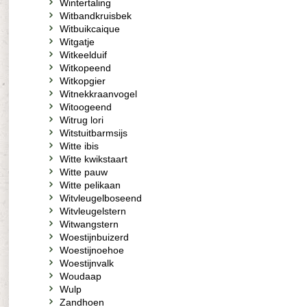
Wintertaling
Witbandkruisbek
Witbuikcaique
Witgatje
Witkeelduif
Witkopeend
Witkopgier
Witnekkraanvogel
Witoogeend
Witrug lori
Witstuitbarmsijs
Witte ibis
Witte kwikstaart
Witte pauw
Witte pelikaan
Witvleugelboseend
Witvleugelstern
Witwangstern
Woestijnbuizerd
Woestijnoehoe
Woestijnvalk
Woudaap
Wulp
Zandhoen