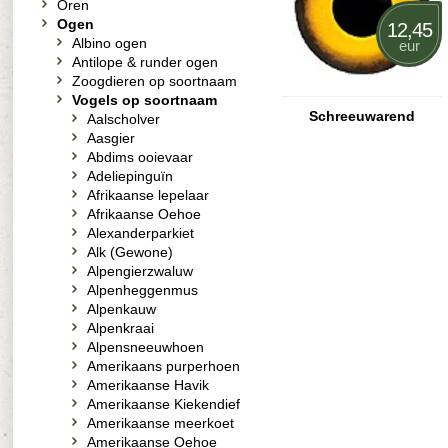
Oren
Ogen
12,45
Albino ogen
eur
Antilope & runder ogen
Zoogdieren op soortnaam
Vogels op soortnaam
Schreeuwarend
Aalscholver
Aasgier
Abdims ooievaar
Adeliepinguïn
Afrikaanse lepelaar
Afrikaanse Oehoe
Alexanderparkiet
Alk (Gewone)
Alpengierzwaluw
Alpenheggenmus
Alpenkauw
Alpenkraai
Alpensneeuwhoen
Amerikaans purperhoen
Amerikaanse Havik
Amerikaanse Kiekendief
Amerikaanse meerkoet
Amerikaanse Oehoe