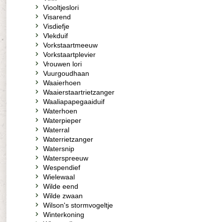
Viooltjeslori
Visarend
Visdiefje
Vlekduif
Vorkstaartmeeuw
Vorkstaartplevier
Vrouwen lori
Vuurgoudhaan
Waaierhoen
Waaierstaartrietzanger
Waaliapapegaaiduif
Waterhoen
Waterpieper
Waterral
Waterrietzanger
Watersnip
Waterspreeuw
Wespendief
Wielewaal
Wilde eend
Wilde zwaan
Wilson's stormvogeltje
Winterkoning