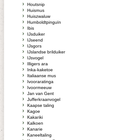
Houtsnip
Huismus
Huiszwaluw
Humboldtpinguïn
Ibis
IJsduiker
IJseend
IJsgors
IJslandse brilduiker
IJsvogel
Illigers ara
Inka-kaketoe
Italiaanse mus
Ivooraratinga
Ivoormeeuw
Jan van Gent
Jufferkraanvogel
Kaapse taling
Kagoe
Kakariki
Kalkoen
Kanarie
Kaneeltaling