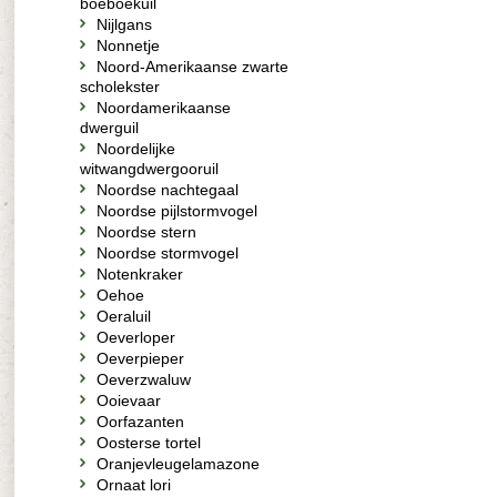
boeboekuil
Nijlgans
Nonnetje
Noord-Amerikaanse zwarte
scholekster
Noordamerikaanse
dwerguil
Noordelijke
witwangdwergooruil
Noordse nachtegaal
Noordse pijlstormvogel
Noordse stern
Noordse stormvogel
Notenkraker
Oehoe
Oeraluil
Oeverloper
Oeverpieper
Oeverzwaluw
Ooievaar
Oorfazanten
Oosterse tortel
Oranjevleugelamazone
Ornaat lori