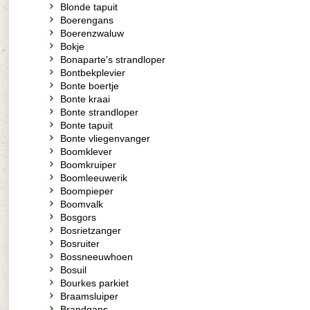
Blonde tapuit
Boerengans
Boerenzwaluw
Bokje
Bonaparte's strandloper
Bontbekplevier
Bonte boertje
Bonte kraai
Bonte strandloper
Bonte tapuit
Bonte vliegenvanger
Boomklever
Boomkruiper
Boomleeuwerik
Boompieper
Boomvalk
Bosgors
Bosrietzanger
Bosruiter
Bossneeuwhoen
Bosuil
Bourkes parkiet
Braamsluiper
Brandgans