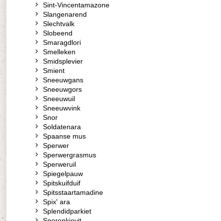
Sint-Vincentamazone
Slangenarend
Slechtvalk
Slobeend
Smaragdlori
Smelleken
Smidsplevier
Smient
Sneeuwgans
Sneeuwgors
Sneeuwuil
Sneeuwvink
Snor
Soldatenara
Spaanse mus
Sperwer
Sperwergrasmus
Sperweruil
Spiegelpauw
Spitskuifduif
Spitsstaartamadine
Spix' ara
Splendidparkiet
Sporenkievit