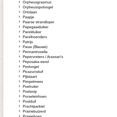
Orpheusgrasmus
Orpheusspotvogel
Ortolaan
Paapje
Paarse strandloper
Papegaaiduiker
Parelduiker
Parelhoenders
Patrijs
Pauw (Blauwe)
Pennantrosella
Pepervreters / Arassari's
Peposaka-eend
Pestvogel
Picazuroduif
Pijlstaart
Pimpelmees
Poelruiter
Poelsnip
Porseleinhoen
Postduif
Prachtparkiet
Prairiebuizerd
Prairiehoen