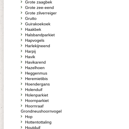
Grote zaagbek
Grote zee-eend
Grote zilverreiger
Grutto
Guirakoekoek
Haakbek
Halsbandparkiet
Hapvogels
Harlekijneend
Harpij
Havik
Havikarend
Hazelhoen
Heggenmus
Heremietibis
Hoendergans
Holenduif
Holenparkiet
Hoornparkiet
Hoornraaf
Grondneushoornvogel
Hop
Hottentottaling
Houtduif