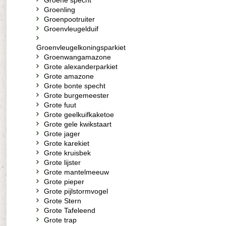
Groene specht
Groenling
Groenpootruiter
Groenvleugelduif
Groenvleugelkoningsparkiet
Groenwangamazone
Grote alexanderparkiet
Grote amazone
Grote bonte specht
Grote burgemeester
Grote fuut
Grote geelkuifkaketoe
Grote gele kwikstaart
Grote jager
Grote karekiet
Grote kruisbek
Grote lijster
Grote mantelmeeuw
Grote pieper
Grote pijlstormvogel
Grote Stern
Grote Tafeleend
Grote trap