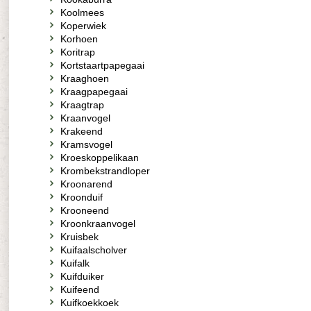
Koolmees
Koperwiek
Korhoen
Koritrap
Kortstaartpapegaai
Kraaghoen
Kraagpapegaai
Kraagtrap
Kraanvogel
Krakeend
Kramsvogel
Kroeskoppelikaan
Krombekstrandloper
Kroonarend
Kroonduif
Krooneend
Kroonkraanvogel
Kruisbek
Kuifaalscholver
Kuifalk
Kuifduiker
Kuifeend
Kuifkoekkoek