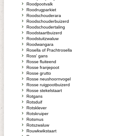
Roodpootvalk
Roodrugparkiet
Roodschouderara
Roodschouderbuizerd
Roodschoudertaling
Roodstaartbuizerd
Roodstuitzwaluw
Roodwangara
Rosella of Prachtrosella
Ross' gans
Rosse fluiteend
Rosse franjepoot
Rosse grutto
Rosse neushoornvogel
Rosse ruigpootbuizerd
Rosse stekelstaart
Rotgans
Rotsduif
Rotsklever
Rotskruiper
Rotsmus
Rotszwaluw
Rouwkwikstaart