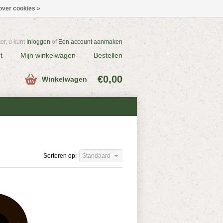
over cookies »
r, u kunt
Inloggen
of
Een account aanmaken
t
Mijn winkelwagen
Bestellen
€0,00
Winkelwagen
Sorteren op:
Standaard