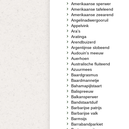
Amerikaanse sperwer
Amerikaanse tafeleend
Amerikaanse zeearend
Angelinadwergooruil
Appelvink
Ara's
Aratinga
Arendbuizerd
Argentijnse slobeend
Audouin's meeuw
Auerhoen
Australische fluiteend
Azuurmees
Baardgrasmus
Baardmannetje
Bahamapijlstaart
Balispreeuw
Balkansperwer
Bandstaartduif
Barbarijse patrijs
Barbarijse valk
Barmsijs
Barrabandparkiet