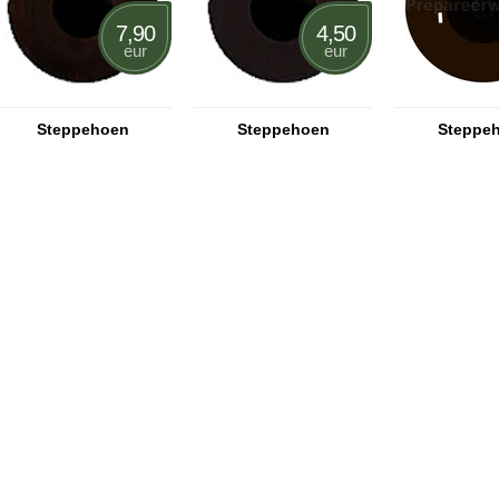
7,90
4,50
eur
eur
Steppehoen
Steppehoen
Steppe