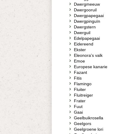
Dwergmeeuw
Dwergooruil
Dwergpapegaai
Dwergpinguïn
Dwergstern
Dwerguil
Edelpapegaai
Eidereend
Ekster
Eleonora's valk
Emoe
Europese kanarie
Fazant
Fitis
Flamingo
Fluiter
Fluitreiger
Frater
Fuut
Gaai
Geelbuikrosella
Geelgors
Geelgroene lori