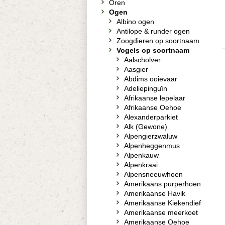
Oren
Ogen
Albino ogen
Antilope & runder ogen
Zoogdieren op soortnaam
Vogels op soortnaam
Aalscholver
Aasgier
Abdims ooievaar
Adeliepinguïn
Afrikaanse lepelaar
Afrikaanse Oehoe
Alexanderparkiet
Alk (Gewone)
Alpengierzwaluw
Alpenheggenmus
Alpenkauw
Alpenkraai
Alpensneeuwhoen
Amerikaans purperhoen
Amerikaanse Havik
Amerikaanse Kiekendief
Amerikaanse meerkoet
Amerikaanse Oehoe