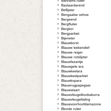
Bartrams ruiter
Bastaardarend
Beflijster
Bengaalse oehoe
Bergeend
Bergfluiter
Berglori
Bergparkiet
Bijeneter
Blauwborst
Blauwe kiekendief
Blauwe reiger
Blauwe rotslijster
Blauwfazantje
Blauwgele ara
Blauwkeelara
Blauwkeelparkiet
Blauwkopara
Blauwrugpapegaai
Blauwstaart
Blauwvleugelkookaburra
Blauwvleugeltaling
Blauwvoorhoofdamazone
Blonde ruiter