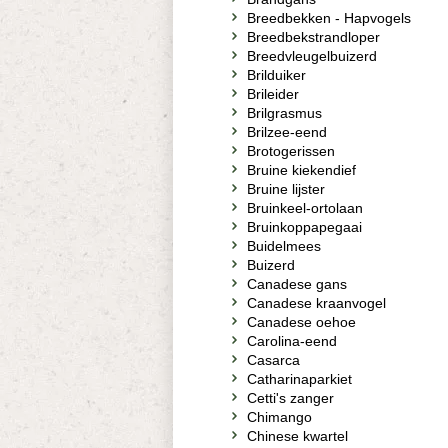
Breedbekken - Hapvogels
Breedbekstrandloper
Breedvleugelbuizerd
Brilduiker
Brileider
Brilgrasmus
Brilzee-eend
Brotogerissen
Bruine kiekendief
Bruine lijster
Bruinkeel-ortolaan
Bruinkoppapegaai
Buidelmees
Buizerd
Canadese gans
Canadese kraanvogel
Canadese oehoe
Carolina-eend
Casarca
Catharinaparkiet
Cetti's zanger
Chimango
Chinese kwartel