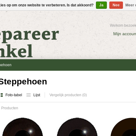
kies op om onze website te verbeteren. Is dat akkoord?
Ja
Nee
Meer 
Welkom bezoeke
Mijn accoun
pehoen
Steppehoen
Foto-tabel
Lijst
Vergelijk producten (0)
 Producten