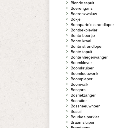
Blonde tapuit
Boerengans
Boerenzwaluw
Bokje
Bonaparte's strandloper
Bontbekplevier
Bonte boertje
Bonte kraai
Bonte strandloper
Bonte tapuit
Bonte vliegenvanger
Boomklever
Boomkruiper
Boomleeuwerik
Boompieper
Boomvalk
Bosgors
Bosrietzanger
Bosruiter
Bossneeuwhoen
Bosuil
Bourkes parkiet
Braamsluiper
Brandgans