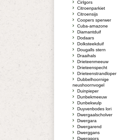
Cirlgors
Citroenparkiet
Citroensijs
Coopers sperwer
Cuba-amazone
Diamantduif
Dodaars
Dolksteekduif
Dougalls stern
Draaihals
Drieteenmeeuw
Drieteenspecht
Drieteenstrandloper
Dubbelhoornige
neushoornvogel
Duinpieper
Dunbekmeeuw
Dunbekwulp
Duyvenbodes lori
Dwergaalscholver
Dwergara
Dwergarend
Dwerggans
Dwerggors