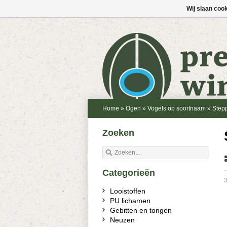
Wij slaan coo
Home
»
Ogen
»
Vogels op soortnaam
»
Step
Zoeken
Categorieën
3
Looistoffen
PU lichamen
Gebitten en tongen
Neuzen