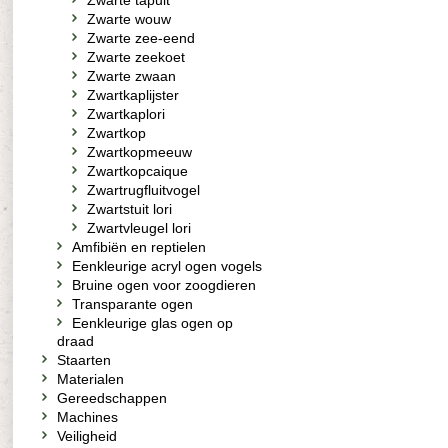
Zwarte tapuit
Zwarte wouw
Zwarte zee-eend
Zwarte zeekoet
Zwarte zwaan
Zwartkaplijster
Zwartkaplori
Zwartkop
Zwartkopmeeuw
Zwartkopcaique
Zwartrugfluitvogel
Zwartstuit lori
Zwartvleugel lori
Amfibiën en reptielen
Eenkleurige acryl ogen vogels
Bruine ogen voor zoogdieren
Transparante ogen
Eenkleurige glas ogen op
draad
Staarten
Materialen
Gereedschappen
Machines
Veiligheid