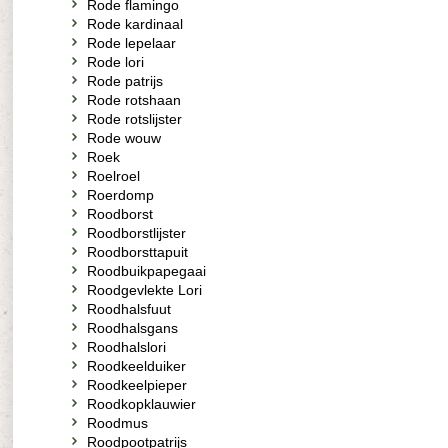
Rode flamingo
Rode kardinaal
Rode lepelaar
Rode lori
Rode patrijs
Rode rotshaan
Rode rotslijster
Rode wouw
Roek
Roelroel
Roerdomp
Roodborst
Roodborstlijster
Roodborsttapuit
Roodbuikpapegaai
Roodgevlekte Lori
Roodhalsfuut
Roodhalsgans
Roodhalslori
Roodkeelduiker
Roodkeelpieper
Roodkopklauwier
Roodmus
Roodpootpatrijs