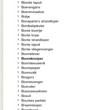
Blonde tapuit
Boerengans
Boerenzwaluw
Bokje
Bonaparte's strandloper
Bontbekplevier
Bonte boertje
Bonte kraai
Bonte strandloper
Bonte tapuit
Bonte vliegenvanger
Boomklever
Boomkruiper
Boomleeuwerik
Boompieper
Boomvalk
Bosgors
Bosrietzanger
Bosruiter
Bossneeuwhoen
Bosuil
Bourkes parkiet
Braamsluiper
Brandgans