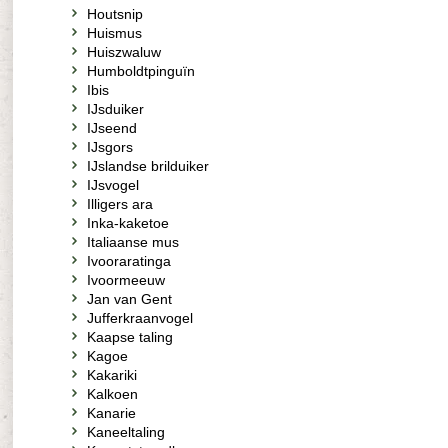
Houtsnip
Huismus
Huiszwaluw
Humboldtpinguïn
Ibis
IJsduiker
IJseend
IJsgors
IJslandse brilduiker
IJsvogel
Illigers ara
Inka-kaketoe
Italiaanse mus
Ivooraratinga
Ivoormeeuw
Jan van Gent
Jufferkraanvogel
Kaapse taling
Kagoe
Kakariki
Kalkoen
Kanarie
Kaneeltaling