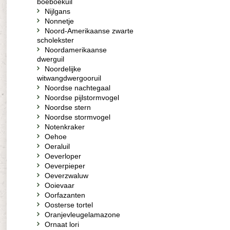
boeboekuil
Nijlgans
Nonnetje
Noord-Amerikaanse zwarte
scholekster
Noordamerikaanse
dwerguil
Noordelijke
witwangdwergooruil
Noordse nachtegaal
Noordse pijlstormvogel
Noordse stern
Noordse stormvogel
Notenkraker
Oehoe
Oeraluil
Oeverloper
Oeverpieper
Oeverzwaluw
Ooievaar
Oorfazanten
Oosterse tortel
Oranjevleugelamazone
Ornaat lori