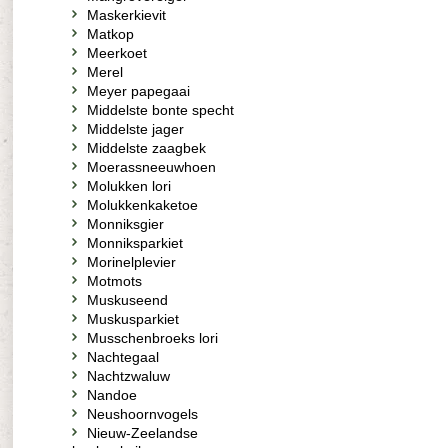
Maskerkievit
Matkop
Meerkoet
Merel
Meyer papegaai
Middelste bonte specht
Middelste jager
Middelste zaagbek
Moerassneeuwhoen
Molukken lori
Molukkenkaketoe
Monniksgier
Monniksparkiet
Morinelplevier
Motmots
Muskuseend
Muskusparkiet
Musschenbroeks lori
Nachtegaal
Nachtzwaluw
Nandoe
Neushoornvogels
Nieuw-Zeelandse