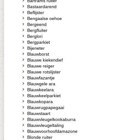
Bartrams ruiter
Bastaardarend
Beflijster
Bengaalse oehoe
Bergeend
Bergfluiter
Berglori
Bergparkiet
Bijeneter
Blauwborst
Blauwe kiekendief
Blauwe reiger
Blauwe rotslijster
Blauwfazantje
Blauwgele ara
Blauwkeelara
Blauwkeelparkiet
Blauwkopara
Blauwrugpapegaai
Blauwstaart
Blauwvleugelkookaburra
Blauwvleugeltaling
Blauwvoorhoofdamazone
Blonde ruiter