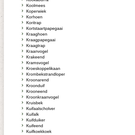
Koolmees
Koperwiek
Korhoen
Koritrap
Kortstaartpapegaai
Kraaghoen
Kraagpapegaai
Kraagtrap
Kraanvogel
Krakeend
Kramsvogel
Kroeskoppelikaan
Krombekstrandloper
Kroonarend
Kroonduif
Krooneend
Kroonkraanvogel
Kruisbek
Kuifaalscholver
Kuifalk
Kuifduiker
Kuifeend
Kuifkoekkoek