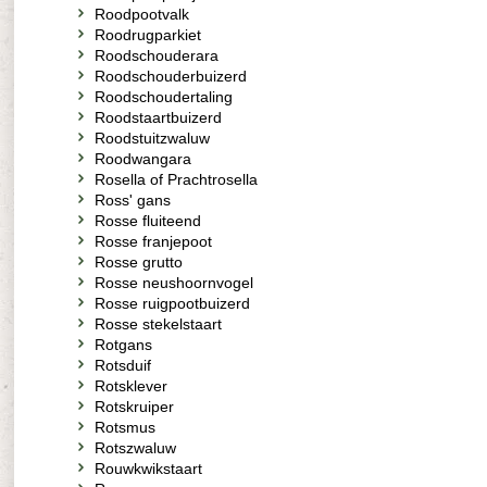
Roodpootvalk
Roodrugparkiet
Roodschouderara
Roodschouderbuizerd
Roodschoudertaling
Roodstaartbuizerd
Roodstuitzwaluw
Roodwangara
Rosella of Prachtrosella
Ross' gans
Rosse fluiteend
Rosse franjepoot
Rosse grutto
Rosse neushoornvogel
Rosse ruigpootbuizerd
Rosse stekelstaart
Rotgans
Rotsduif
Rotsklever
Rotskruiper
Rotsmus
Rotszwaluw
Rouwkwikstaart