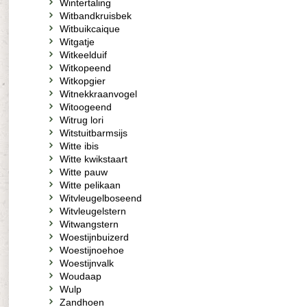
Wintertaling
Witbandkruisbek
Witbuikcaique
Witgatje
Witkeelduif
Witkopeend
Witkopgier
Witnekkraanvogel
Witoogeend
Witrug lori
Witstuitbarmsijs
Witte ibis
Witte kwikstaart
Witte pauw
Witte pelikaan
Witvleugelboseend
Witvleugelstern
Witwangstern
Woestijnbuizerd
Woestijnoehoe
Woestijnvalk
Woudaap
Wulp
Zandhoen