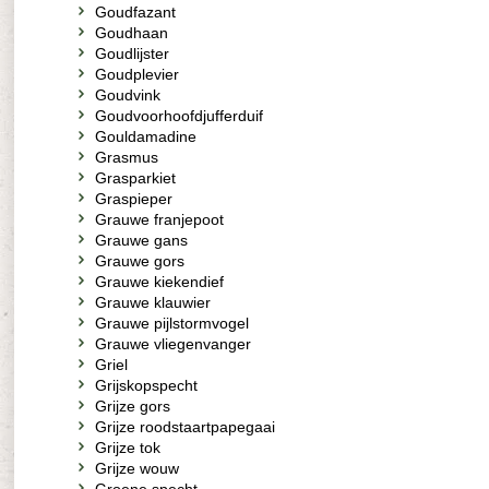
Goudfazant
Goudhaan
Goudlijster
Goudplevier
Goudvink
Goudvoorhoofdjufferduif
Gouldamadine
Grasmus
Grasparkiet
Graspieper
Grauwe franjepoot
Grauwe gans
Grauwe gors
Grauwe kiekendief
Grauwe klauwier
Grauwe pijlstormvogel
Grauwe vliegenvanger
Griel
Grijskopspecht
Grijze gors
Grijze roodstaartpapegaai
Grijze tok
Grijze wouw