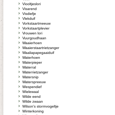
Viooltjeslori
Visarend
Visdiefje
Vlekduif
Vorkstaartmeeuw
Vorkstaartplevier
Vrouwen lori
Vuurgoudhaan
Waaierhoen
Waaierstaartrietzanger
Waaliapapegaaiduif
Waterhoen
Waterpieper
Waterral
Waterrietzanger
Watersnip
Waterspreeuw
Wespendief
Wielewaal
Wilde eend
Wilde zwaan
Wilson's stormvogeltje
Winterkoning