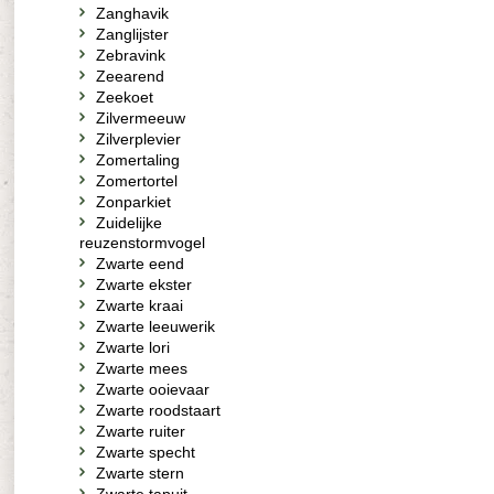
Zanghavik
Zanglijster
Zebravink
Zeearend
Zeekoet
Zilvermeeuw
Zilverplevier
Zomertaling
Zomertortel
Zonparkiet
Zuidelijke
reuzenstormvogel
Zwarte eend
Zwarte ekster
Zwarte kraai
Zwarte leeuwerik
Zwarte lori
Zwarte mees
Zwarte ooievaar
Zwarte roodstaart
Zwarte ruiter
Zwarte specht
Zwarte stern