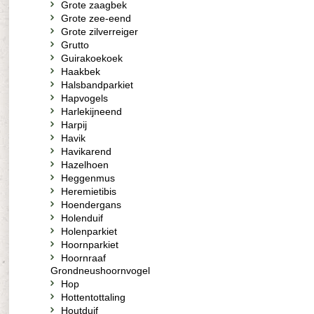
Grote zaagbek
Grote zee-eend
Grote zilverreiger
Grutto
Guirakoekoek
Haakbek
Halsbandparkiet
Hapvogels
Harlekijneend
Harpij
Havik
Havikarend
Hazelhoen
Heggenmus
Heremietibis
Hoendergans
Holenduif
Holenparkiet
Hoornparkiet
Hoornraaf
Grondneushoornvogel
Hop
Hottentottaling
Houtduif