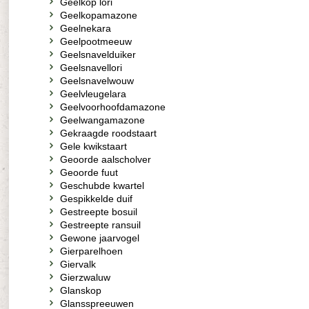
Geelkop lori
Geelkopamazone
Geelnekara
Geelpootmeeuw
Geelsnavelduiker
Geelsnavellori
Geelsnavelwouw
Geelvleugelara
Geelvoorhoofdamazone
Geelwangamazone
Gekraagde roodstaart
Gele kwikstaart
Geoorde aalscholver
Geoorde fuut
Geschubde kwartel
Gespikkelde duif
Gestreepte bosuil
Gestreepte ransuil
Gewone jaarvogel
Gierparelhoen
Giervalk
Gierzwaluw
Glanskop
Glansspreeuwen