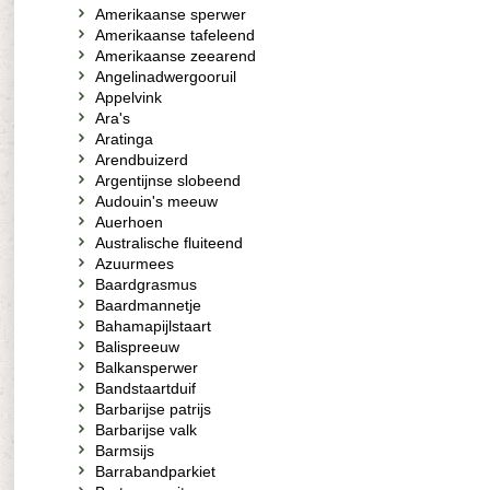
Amerikaanse sperwer
Amerikaanse tafeleend
Amerikaanse zeearend
Angelinadwergooruil
Appelvink
Ara's
Aratinga
Arendbuizerd
Argentijnse slobeend
Audouin's meeuw
Auerhoen
Australische fluiteend
Azuurmees
Baardgrasmus
Baardmannetje
Bahamapijlstaart
Balispreeuw
Balkansperwer
Bandstaartduif
Barbarijse patrijs
Barbarijse valk
Barmsijs
Barrabandparkiet