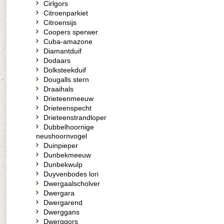
Cirlgors
Citroenparkiet
Citroensijs
Coopers sperwer
Cuba-amazone
Diamantduif
Dodaars
Dolksteekduif
Dougalls stern
Draaihals
Drieteenmeeuw
Drieteenspecht
Drieteenstrandloper
Dubbelhoornige
neushoornvogel
Duinpieper
Dunbekmeeuw
Dunbekwulp
Duyvenbodes lori
Dwergaalscholver
Dwergara
Dwergarend
Dwerggans
Dwerggors