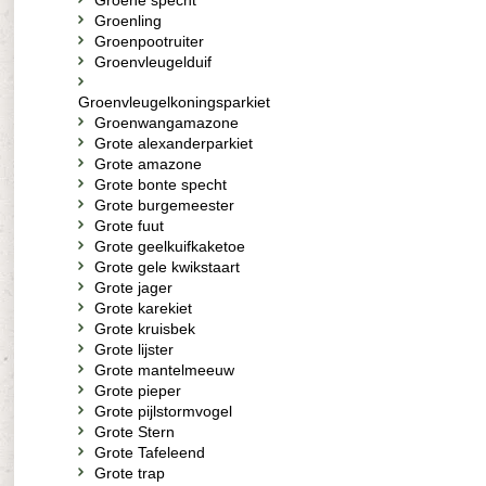
Groene specht
Groenling
Groenpootruiter
Groenvleugelduif
Groenvleugelkoningsparkiet
Groenwangamazone
Grote alexanderparkiet
Grote amazone
Grote bonte specht
Grote burgemeester
Grote fuut
Grote geelkuifkaketoe
Grote gele kwikstaart
Grote jager
Grote karekiet
Grote kruisbek
Grote lijster
Grote mantelmeeuw
Grote pieper
Grote pijlstormvogel
Grote Stern
Grote Tafeleend
Grote trap