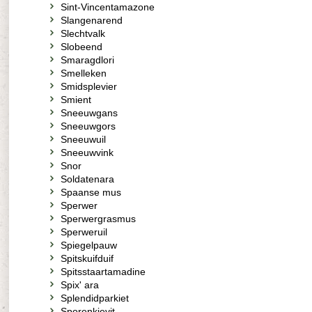
Sint-Vincentamazone
Slangenarend
Slechtvalk
Slobeend
Smaragdlori
Smelleken
Smidsplevier
Smient
Sneeuwgans
Sneeuwgors
Sneeuwuil
Sneeuwvink
Snor
Soldatenara
Spaanse mus
Sperwer
Sperwergrasmus
Sperweruil
Spiegelpauw
Spitskuifduif
Spitsstaartamadine
Spix' ara
Splendidparkiet
Sporenkievit