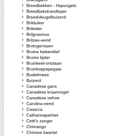
Breedbekken - Hapvogels
Breedbekstrandloper
Breedvleugelbuizerd
Brilduiker
Brileider
Brilgrasmus
Brilzee-eend
Brotogerissen
Bruine kiekendief
Bruine lijster
Bruinkeel-ortolaan
Bruinkoppapegaai
Buidelmees
Buizerd
Canadese gans
Canadese kraanvogel
Canadese oehoe
Carolina-eend
Casarca
Catharinaparkiet
Cetti's zanger
Chimango
Chinese kwartel