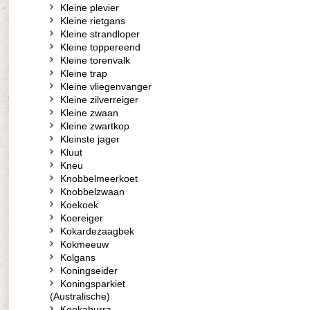
Kleine plevier
Kleine rietgans
Kleine strandloper
Kleine toppereend
Kleine torenvalk
Kleine trap
Kleine vliegenvanger
Kleine zilverreiger
Kleine zwaan
Kleine zwartkop
Kleinste jager
Kluut
Kneu
Knobbelmeerkoet
Knobbelzwaan
Koekoek
Koereiger
Kokardezaagbek
Kokmeeuw
Kolgans
Koningseider
Koningsparkiet
(Australische)
Kookaburra