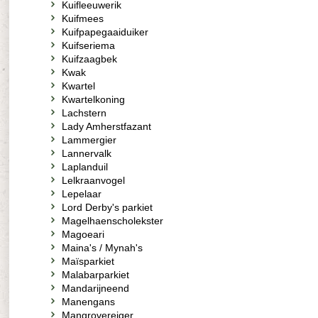
Kuifleeuwerik
Kuifmees
Kuifpapegaaiduiker
Kuifseriema
Kuifzaagbek
Kwak
Kwartel
Kwartelkoning
Lachstern
Lady Amherstfazant
Lammergier
Lannervalk
Laplanduil
Lelkraanvogel
Lepelaar
Lord Derby's parkiet
Magelhaenscholekster
Magoeari
Maina's / Mynah's
Maïsparkiet
Malabarparkiet
Mandarijneend
Manengans
Mangrovereiger