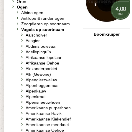
Oren
Ogen
4,00
Albino ogen
eur
Antilope & runder ogen
Zoogdieren op soortnaam
Vogels op soortnaam
Boomkruiper
Aalscholver
Aasgier
Abdims ooievaar
Adeliepinguïn
Afrikaanse lepelaar
Afrikaanse Oehoe
Alexanderparkiet
Alk (Gewone)
Alpengierzwaluw
Alpenheggenmus
Alpenkauw
Alpenkraai
Alpensneeuwhoen
Amerikaans purperhoen
Amerikaanse Havik
Amerikaanse Kiekendief
Amerikaanse meerkoet
Amerikaanse Oehoe