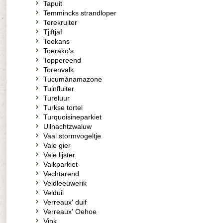
Tapuit
Temmincks strandloper
Terekruiter
Tjiftjaf
Toekans
Toerako's
Toppereend
Torenvalk
Tucumánamazone
Tuinfluiter
Tureluur
Turkse tortel
Turquoisineparkiet
Uilnachtzwaluw
Vaal stormvogeltje
Vale gier
Vale lijster
Valkparkiet
Vechtarend
Veldleeuwerik
Velduil
Verreaux' duif
Verreaux' Oehoe
Vink