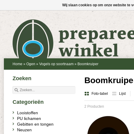
Wij slaan cookies op om onze website te v
Home
»
Ogen
»
Vogels op soortnaam
»
Boomkruiper
Zoeken
Boomkruipe
Foto-tabel
Lijst
Categorieën
2 Producten
Looistoffen
PU lichamen
Gebitten en tongen
Neuzen