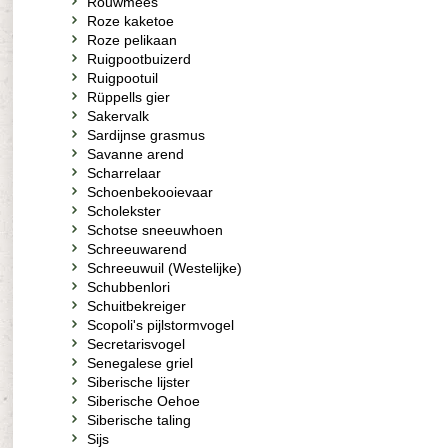
Rouwmees
Roze kaketoe
Roze pelikaan
Ruigpootbuizerd
Ruigpootuil
Rüppells gier
Sakervalk
Sardijnse grasmus
Savanne arend
Scharrelaar
Schoenbekooievaar
Scholekster
Schotse sneeuwhoen
Schreeuwarend
Schreeuwuil (Westelijke)
Schubbenlori
Schuitbekreiger
Scopoli's pijlstormvogel
Secretarisvogel
Senegalese griel
Siberische lijster
Siberische Oehoe
Siberische taling
Sijs