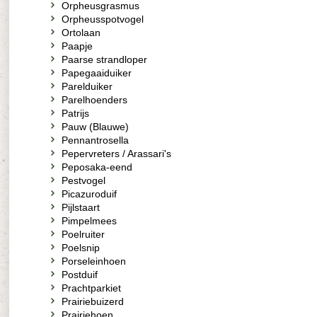
Orpheusgrasmus
Orpheusspotvogel
Ortolaan
Paapje
Paarse strandloper
Papegaaiduiker
Parelduiker
Parelhoenders
Patrijs
Pauw (Blauwe)
Pennantrosella
Pepervreters / Arassari's
Peposaka-eend
Pestvogel
Picazuroduif
Pijlstaart
Pimpelmees
Poelruiter
Poelsnip
Porseleinhoen
Postduif
Prachtparkiet
Prairiebuizerd
Prairiehoen