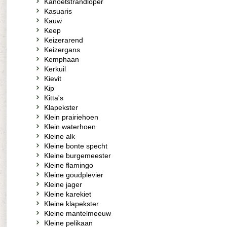
Kanoetstrandloper
Kasuaris
Kauw
Keep
Keizerarend
Keizergans
Kemphaan
Kerkuil
Kievit
Kip
Kitta's
Klapekster
Klein prairiehoen
Klein waterhoen
Kleine alk
Kleine bonte specht
Kleine burgemeester
Kleine flamingo
Kleine goudplevier
Kleine jager
Kleine karekiet
Kleine klapekster
Kleine mantelmeeuw
Kleine pelikaan