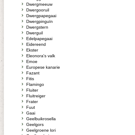
Dwergmeeuw
Dwergooruil
Dwergpapegaai
Dwergpinguïn
Dwergstern
Dwerguil
Edelpapegaai
Eidereend
Ekster
Eleonora's valk
Emoe
Europese kanarie
Fazant
Fitis
Flamingo
Fluiter
Fluitreiger
Frater
Fuut
Gaai
Geelbuikrosella
Geelgors
Geelgroene lori