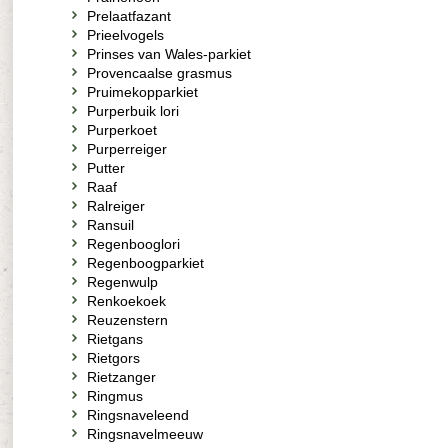
Prelaatfazant
Prieelvogels
Prinses van Wales-parkiet
Provencaalse grasmus
Pruimekopparkiet
Purperbuik lori
Purperkoet
Purperreiger
Putter
Raaf
Ralreiger
Ransuil
Regenbooglori
Regenboogparkiet
Regenwulp
Renkoekoek
Reuzenstern
Rietgans
Rietgors
Rietzanger
Ringmus
Ringsnaveleend
Ringsnavelmeeuw