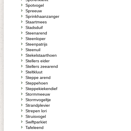
Spotvogel
Spreeuw
Sprinkhaanzanger
Staartmees
Stadsduif
Steenarend
Steenloper
Steenpatrijs
Steenuil
Stekelstaarthoen
Stellers eider
Stellers zeearend
Steltkluut
Steppe arend
Steppehoen
Steppekiekendief
Stormmeeuw
Stormvogeltje
Strandplevier
Strepen lori
Struisvogel
Swiftparkiet
Tafeleend