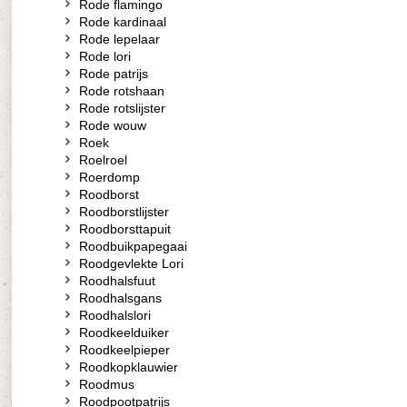
Rode flamingo
Rode kardinaal
Rode lepelaar
Rode lori
Rode patrijs
Rode rotshaan
Rode rotslijster
Rode wouw
Roek
Roelroel
Roerdomp
Roodborst
Roodborstlijster
Roodborsttapuit
Roodbuikpapegaai
Roodgevlekte Lori
Roodhalsfuut
Roodhalsgans
Roodhalslori
Roodkeelduiker
Roodkeelpieper
Roodkopklauwier
Roodmus
Roodpootpatrijs