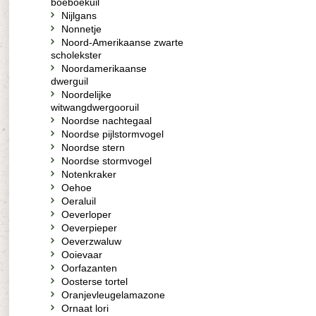
boeboekuil
Nijlgans
Nonnetje
Noord-Amerikaanse zwarte
scholekster
Noordamerikaanse
dwerguil
Noordelijke
witwangdwergooruil
Noordse nachtegaal
Noordse pijlstormvogel
Noordse stern
Noordse stormvogel
Notenkraker
Oehoe
Oeraluil
Oeverloper
Oeverpieper
Oeverzwaluw
Ooievaar
Oorfazanten
Oosterse tortel
Oranjevleugelamazone
Ornaat lori