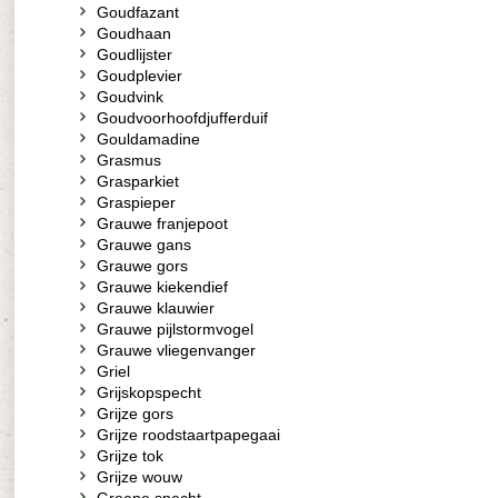
Goudfazant
Goudhaan
Goudlijster
Goudplevier
Goudvink
Goudvoorhoofdjufferduif
Gouldamadine
Grasmus
Grasparkiet
Graspieper
Grauwe franjepoot
Grauwe gans
Grauwe gors
Grauwe kiekendief
Grauwe klauwier
Grauwe pijlstormvogel
Grauwe vliegenvanger
Griel
Grijskopspecht
Grijze gors
Grijze roodstaartpapegaai
Grijze tok
Grijze wouw