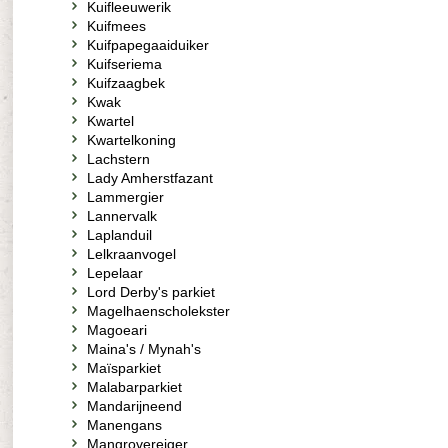
Kuifleeuwerik
Kuifmees
Kuifpapegaaiduiker
Kuifseriema
Kuifzaagbek
Kwak
Kwartel
Kwartelkoning
Lachstern
Lady Amherstfazant
Lammergier
Lannervalk
Laplanduil
Lelkraanvogel
Lepelaar
Lord Derby's parkiet
Magelhaenscholekster
Magoeari
Maina's / Mynah's
Maïsparkiet
Malabarparkiet
Mandarijneend
Manengans
Mangrovereiger