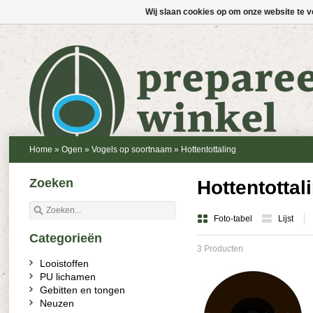
Wij slaan cookies op om onze website te v
Home
»
Ogen
»
Vogels op soortnaam
»
Hottentottaling
Zoeken
Hottentottal
Foto-tabel
Lijst
Categorieën
3 Producten
Looistoffen
PU lichamen
Gebitten en tongen
Neuzen