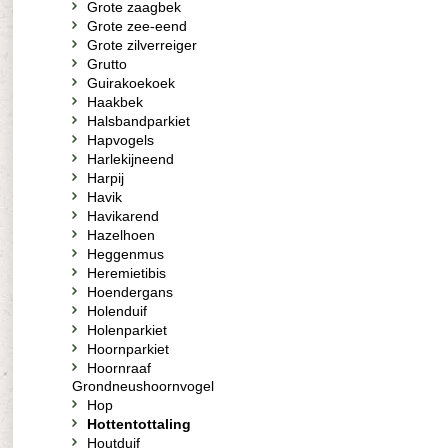
Grote zaagbek
Grote zee-eend
Grote zilverreiger
Grutto
Guirakoekoek
Haakbek
Halsbandparkiet
Hapvogels
Harlekijneend
Harpij
Havik
Havikarend
Hazelhoen
Heggenmus
Heremietibis
Hoendergans
Holenduif
Holenparkiet
Hoornparkiet
Hoornraaf
Grondneushoornvogel
Hop
Hottentottaling
Houtduif