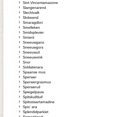
Sint-Vincentamazone
Slangenarend
Slechtvalk
Slobeend
Smaragdlori
Smelleken
Smidsplevier
Smient
Sneeuwgans
Sneeuwgors
Sneeuwuil
Sneeuwvink
Snor
Soldatenara
Spaanse mus
Sperwer
Sperwergrasmus
Sperweruil
Spiegelpauw
Spitskuifduif
Spitsstaartamadine
Spix' ara
Splendidparkiet
Sporenkievit