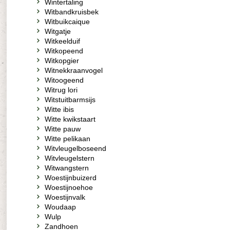
Wintertaling
Witbandkruisbek
Witbuikcaique
Witgatje
Witkeelduif
Witkopeend
Witkopgier
Witnekkraanvogel
Witoogeend
Witrug lori
Witstuitbarmsijs
Witte ibis
Witte kwikstaart
Witte pauw
Witte pelikaan
Witvleugelboseend
Witvleugelstern
Witwangstern
Woestijnbuizerd
Woestijnoehoe
Woestijnvalk
Woudaap
Wulp
Zandhoen