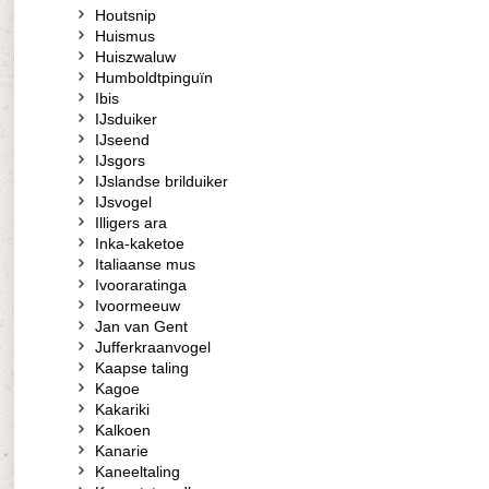
Houtsnip
Huismus
Huiszwaluw
Humboldtpinguïn
Ibis
IJsduiker
IJseend
IJsgors
IJslandse brilduiker
IJsvogel
Illigers ara
Inka-kaketoe
Italiaanse mus
Ivooraratinga
Ivoormeeuw
Jan van Gent
Jufferkraanvogel
Kaapse taling
Kagoe
Kakariki
Kalkoen
Kanarie
Kaneeltaling