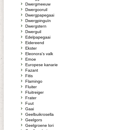
Dwergmeeuw
Dwergooruil
Dwergpapegaai
Dwergpinguïn
Dwergstern
Dwerguil
Edelpapegaai
Eidereend
Ekster
Eleonora's valk
Emoe
Europese kanarie
Fazant
Fitis
Flamingo
Fluiter
Fluitreiger
Frater
Fuut
Gaai
Geelbuikrosella
Geelgors
Geelgroene lori