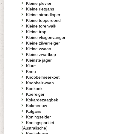
Kleine plevier
Kleine rietgans
Kleine strandloper
Kleine toppereend
Kleine torenvalk
Kleine trap
Kleine vliegenvanger
Kleine zilverreiger
Kleine zwaan
Kleine zwartkop
Kleinste jager
Kluut
Kneu
Knobbelmeerkoet
Knobbelzwaan
Koekoek
Koereiger
Kokardezaagbek
Kokmeeuw
Kolgans
Koningseider
Koningsparkiet
(Australische)
Kookaburra