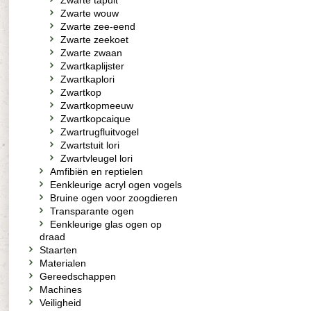
Zwarte tapuit
Zwarte wouw
Zwarte zee-eend
Zwarte zeekoet
Zwarte zwaan
Zwartkaplijster
Zwartkaplori
Zwartkop
Zwartkopmeeuw
Zwartkopcaique
Zwartrugfluitvogel
Zwartstuit lori
Zwartvleugel lori
Amfibiën en reptielen
Eenkleurige acryl ogen vogels
Bruine ogen voor zoogdieren
Transparante ogen
Eenkleurige glas ogen op
draad
Staarten
Materialen
Gereedschappen
Machines
Veiligheid