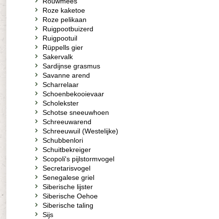
Rouwmees
Roze kaketoe
Roze pelikaan
Ruigpootbuizerd
Ruigpootuil
Rüppells gier
Sakervalk
Sardijnse grasmus
Savanne arend
Scharrelaar
Schoenbekooievaar
Scholekster
Schotse sneeuwhoen
Schreeuwarend
Schreeuwuil (Westelijke)
Schubbenlori
Schuitbekreiger
Scopoli's pijlstormvogel
Secretarisvogel
Senegalese griel
Siberische lijster
Siberische Oehoe
Siberische taling
Sijs