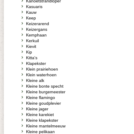
Kanoetstrandloper
Kasuaris
Kauw
Keep
Keizerarend
Keizergans
Kemphaan
Kerkuil
Kievit
Kip
Kitta's
Klapekster
Klein prairiehoen
Klein waterhoen
Kleine alk
Kleine bonte specht
Kleine burgemeester
Kleine flamingo
Kleine goudplevier
Kleine jager
Kleine karekiet
Kleine klapekster
Kleine mantelmeeuw
Kleine pelikaan