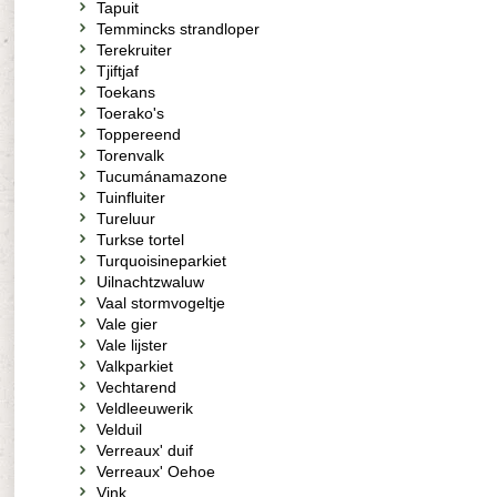
Tapuit
Temmincks strandloper
Terekruiter
Tjiftjaf
Toekans
Toerako's
Toppereend
Torenvalk
Tucumánamazone
Tuinfluiter
Tureluur
Turkse tortel
Turquoisineparkiet
Uilnachtzwaluw
Vaal stormvogeltje
Vale gier
Vale lijster
Valkparkiet
Vechtarend
Veldleeuwerik
Velduil
Verreaux' duif
Verreaux' Oehoe
Vink