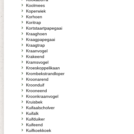
Koolmees
Koperwiek
Korhoen
Koritrap
Kortstaartpapegaai
Kraaghoen
Kraagpapegaai
Kraagtrap
Kraanvogel
Krakeend
Kramsvogel
Kroeskoppelikaan
Krombekstrandloper
Kroonarend
Kroonduif
Krooneend
Kroonkraanvogel
Kruisbek
Kuifaalscholver
Kuifalk
Kuifduiker
Kuifeend
Kuifkoekkoek