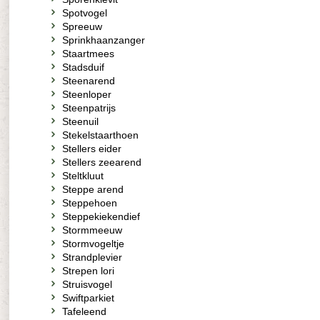
Spotvogel
Spreeuw
Sprinkhaanzanger
Staartmees
Stadsduif
Steenarend
Steenloper
Steenpatrijs
Steenuil
Stekelstaarthoen
Stellers eider
Stellers zeearend
Steltkluut
Steppe arend
Steppehoen
Steppekiekendief
Stormmeeuw
Stormvogeltje
Strandplevier
Strepen lori
Struisvogel
Swiftparkiet
Tafeleend