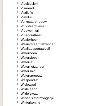
Viooltjeslori
Visarend
Visdiefje
Vlekduif
Vorkstaartmeeuw
Vorkstaartplevier
Vrouwen lori
Vuurgoudhaan
Waaierhoen
Waaierstaartrietzanger
Waaliapapegaaiduif
Waterhoen
Waterpieper
Waterral
Waterrietzanger
Watersnip
Waterspreeuw
Wespendief
Wielewaal
Wilde eend
Wilde zwaan
Wilson's stormvogeltje
Winterkoning