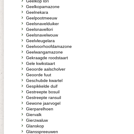
Geelkop lori
Geelkopamazone
Geelnekara
Geelpootmeeuw
Geelsnavelduiker
Geelsnavellori
Geelsnavelwouw
Geelvleugelara
Geelvoorhoofdamazone
Geelwangamazone
Gekraagde roodstaart
Gele kwikstaart
Geoorde aalscholver
Geoorde fuut
Geschubde kwartel
Gespikkelde duif
Gestreepte bosuil
Gestreepte ransuil
Gewone jaarvogel
Gierparelhoen
Giervalk
Gierzwaluw
Glanskop
Glansspreeuwen