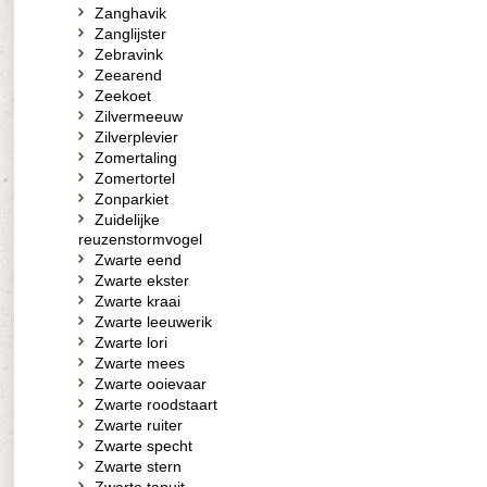
Zanghavik
Zanglijster
Zebravink
Zeearend
Zeekoet
Zilvermeeuw
Zilverplevier
Zomertaling
Zomertortel
Zonparkiet
Zuidelijke
reuzenstormvogel
Zwarte eend
Zwarte ekster
Zwarte kraai
Zwarte leeuwerik
Zwarte lori
Zwarte mees
Zwarte ooievaar
Zwarte roodstaart
Zwarte ruiter
Zwarte specht
Zwarte stern