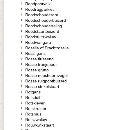
Roodpootvalk
Roodrugparkiet
Roodschouderara
Roodschouderbuizerd
Roodschoudertaling
Roodstaartbuizerd
Roodstuitzwaluw
Roodwangara
Rosella of Prachtrosella
Ross' gans
Rosse fluiteend
Rosse franjepoot
Rosse grutto
Rosse neushoornvogel
Rosse ruigpootbuizerd
Rosse stekelstaart
Rotgans
Rotsduif
Rotsklever
Rotskruiper
Rotsmus
Rotszwaluw
Rouwkwikstaart