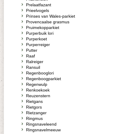
Prelaatfazant
Prieelvogels
Prinses van Wales-parkiet
Provencaalse grasmus
Pruimekopparkiet
Purperbuik lori
Purperkoet
Purperreiger
Putter
Raaf
Ralreiger
Ransuil
Regenbooglori
Regenboogparkiet
Regenwulp
Renkoekoek
Reuzenstern
Rietgans
Rietgors
Rietzanger
Ringmus
Ringsnaveleend
Ringsnavelmeeuw