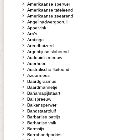
Amerikaanse sperwer
Amerikaanse tafeleend
Amerikaanse zeearend
Angelinadwergooruil
Appelvink
Ara's
Aratinga
Arendbuizerd
Argentijnse slobeend
Audouin's meeuw
Auerhoen
Australische fluiteend
Azuurmees
Baardgrasmus
Baardmannetje
Bahamapijlstaart
Balispreeuw
Balkansperwer
Bandstaartduif
Barbarijse patrijs
Barbarijse valk
Barmsijs
Barrabandparkiet