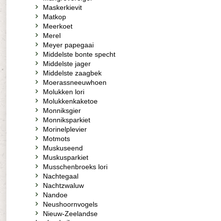
Maskerkievit
Matkop
Meerkoet
Merel
Meyer papegaai
Middelste bonte specht
Middelste jager
Middelste zaagbek
Moerassneeuwhoen
Molukken lori
Molukkenkaketoe
Monniksgier
Monniksparkiet
Morinelplevier
Motmots
Muskuseend
Muskusparkiet
Musschenbroeks lori
Nachtegaal
Nachtzwaluw
Nandoe
Neushoornvogels
Nieuw-Zeelandse