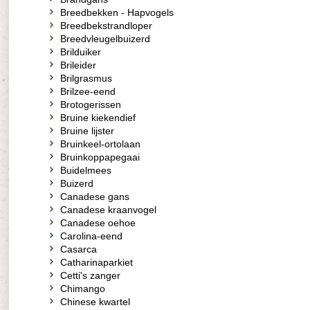
Breedbekken - Hapvogels
Breedbekstrandloper
Breedvleugelbuizerd
Brilduiker
Brileider
Brilgrasmus
Brilzee-eend
Brotogerissen
Bruine kiekendief
Bruine lijster
Bruinkeel-ortolaan
Bruinkoppapegaai
Buidelmees
Buizerd
Canadese gans
Canadese kraanvogel
Canadese oehoe
Carolina-eend
Casarca
Catharinaparkiet
Cetti's zanger
Chimango
Chinese kwartel