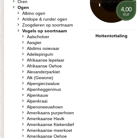
Oren
Ogen
4,00
Albino ogen
eur
Antilope & runder ogen
Zoogdieren op soortnaam
Vogels op soortnaam
Hottentottaling
Aalscholver
Aasgier
Abdims ooievaar
Adeliepinguïn
Afrikaanse lepelaar
Afrikaanse Oehoe
Alexanderparkiet
Alk (Gewone)
Alpengierzwaluw
Alpenheggenmus
Alpenkauw
Alpenkraai
Alpensneeuwhoen
Amerikaans purperhoen
Amerikaanse Havik
Amerikaanse Kiekendief
Amerikaanse meerkoet
Amerikaanse Oehoe