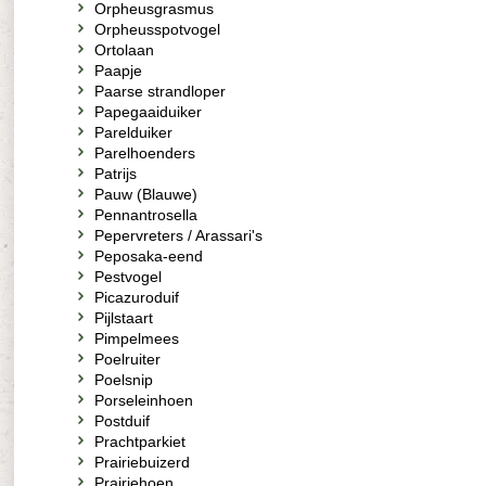
Orpheusgrasmus
Orpheusspotvogel
Ortolaan
Paapje
Paarse strandloper
Papegaaiduiker
Parelduiker
Parelhoenders
Patrijs
Pauw (Blauwe)
Pennantrosella
Pepervreters / Arassari's
Peposaka-eend
Pestvogel
Picazuroduif
Pijlstaart
Pimpelmees
Poelruiter
Poelsnip
Porseleinhoen
Postduif
Prachtparkiet
Prairiebuizerd
Prairiehoen