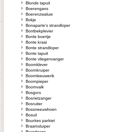
Blonde tapuit
Boerengans
Boerenzwaluw
Bokje
Bonaparte's strandloper
Bontbekplevier
Bonte boertje
Bonte kraai
Bonte strandloper
Bonte tapuit
Bonte vliegenvanger
Boomklever
Boomkruiper
Boomleeuwerik
Boompieper
Boomvalk
Bosgors
Bosrietzanger
Bosruiter
Bossneeuwhoen
Bosuil
Bourkes parkiet
Braamsluiper
Brandgans