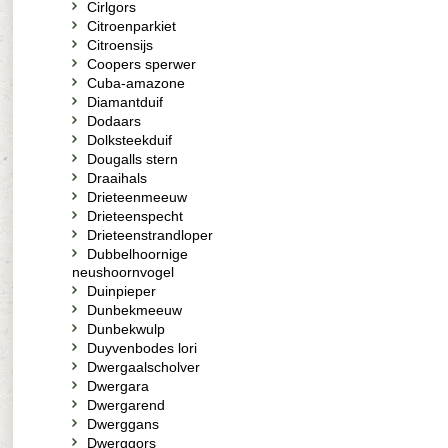
Cirlgors
Citroenparkiet
Citroensijs
Coopers sperwer
Cuba-amazone
Diamantduif
Dodaars
Dolksteekduif
Dougalls stern
Draaihals
Drieteenmeeuw
Drieteenspecht
Drieteenstrandloper
Dubbelhoornige
neushoornvogel
Duinpieper
Dunbekmeeuw
Dunbekwulp
Duyvenbodes lori
Dwergaalscholver
Dwergara
Dwergarend
Dwerggans
Dwerggors