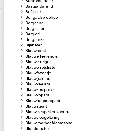
Bartrams ruiter
Bastaardarend
Beflijster
Bengaalse oehoe
Bergeend
Bergfluiter
Berglori
Bergparkiet
Bijeneter
Blauwborst
Blauwe kiekendief
Blauwe reiger
Blauwe rotslijster
Blauwfazantje
Blauwgele ara
Blauwkeelara
Blauwkeelparkiet
Blauwkopara
Blauwrugpapegaai
Blauwstaart
Blauwvleugelkookaburra
Blauwvleugeltaling
Blauwvoorhoofdamazone
Blonde ruiter