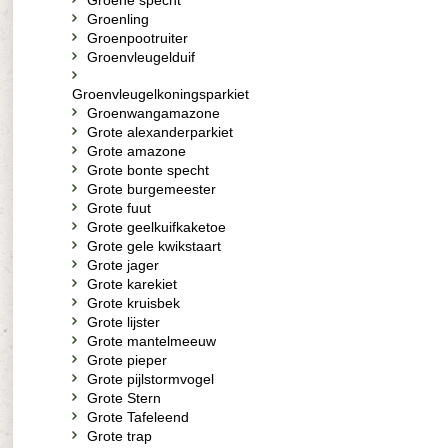
Groene specht
Groenling
Groenpootruiter
Groenvleugelduif
Groenvleugelkoningsparkiet
Groenwangamazone
Grote alexanderparkiet
Grote amazone
Grote bonte specht
Grote burgemeester
Grote fuut
Grote geelkuifkaketoe
Grote gele kwikstaart
Grote jager
Grote karekiet
Grote kruisbek
Grote lijster
Grote mantelmeeuw
Grote pieper
Grote pijlstormvogel
Grote Stern
Grote Tafeleend
Grote trap