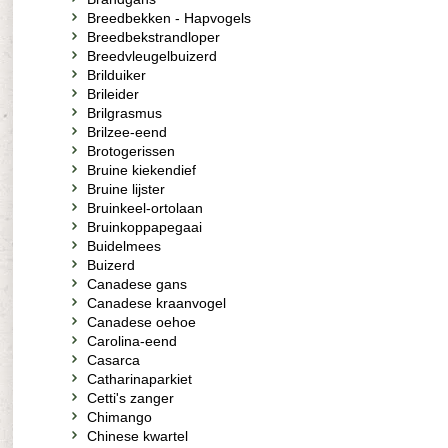
Breedbekken - Hapvogels
Breedbekstrandloper
Breedvleugelbuizerd
Brilduiker
Brileider
Brilgrasmus
Brilzee-eend
Brotogerissen
Bruine kiekendief
Bruine lijster
Bruinkeel-ortolaan
Bruinkoppapegaai
Buidelmees
Buizerd
Canadese gans
Canadese kraanvogel
Canadese oehoe
Carolina-eend
Casarca
Catharinaparkiet
Cetti's zanger
Chimango
Chinese kwartel