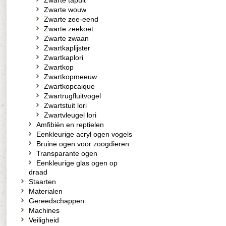
Zwarte tapuit
Zwarte wouw
Zwarte zee-eend
Zwarte zeekoet
Zwarte zwaan
Zwartkaplijster
Zwartkaplori
Zwartkop
Zwartkopmeeuw
Zwartkopcaique
Zwartrugfluitvogel
Zwartstuit lori
Zwartvleugel lori
Amfibiën en reptielen
Eenkleurige acryl ogen vogels
Bruine ogen voor zoogdieren
Transparante ogen
Eenkleurige glas ogen op
draad
Staarten
Materialen
Gereedschappen
Machines
Veiligheid