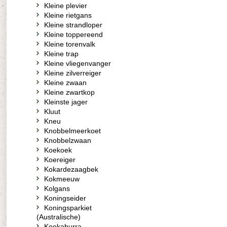
Kleine plevier
Kleine rietgans
Kleine strandloper
Kleine toppereend
Kleine torenvalk
Kleine trap
Kleine vliegenvanger
Kleine zilverreiger
Kleine zwaan
Kleine zwartkop
Kleinste jager
Kluut
Kneu
Knobbelmeerkoet
Knobbelzwaan
Koekoek
Koereiger
Kokardezaagbek
Kokmeeuw
Kolgans
Koningseider
Koningsparkiet
(Australische)
Kookaburra