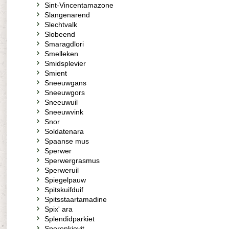
Sint-Vincentamazone
Slangenarend
Slechtvalk
Slobeend
Smaragdlori
Smelleken
Smidsplevier
Smient
Sneeuwgans
Sneeuwgors
Sneeuwuil
Sneeuwvink
Snor
Soldatenara
Spaanse mus
Sperwer
Sperwergrasmus
Sperweruil
Spiegelpauw
Spitskuifduif
Spitsstaartamadine
Spix' ara
Splendidparkiet
Sporenkievit