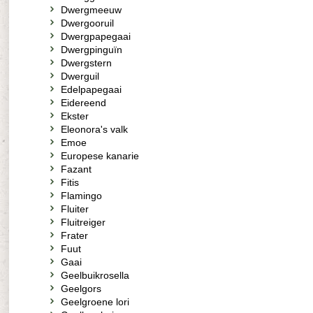
Dwergmeeuw
Dwergooruil
Dwergpapegaai
Dwergpinguïn
Dwergstern
Dwerguil
Edelpapegaai
Eidereend
Ekster
Eleonora's valk
Emoe
Europese kanarie
Fazant
Fitis
Flamingo
Fluiter
Fluitreiger
Frater
Fuut
Gaai
Geelbuikrosella
Geelgors
Geelgroene lori