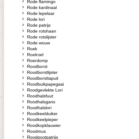
Rode flamingo
Rode kardinaal
Rode lepelaar
Rode lori
Rode patrijs
Rode rotshaan
Rode rotslijster
Rode wouw
Roek
Roelroel
Roerdomp
Roodborst
Roodborstlijster
Roodborsttapuit
Roodbuikpapegaai
Roodgevlekte Lori
Roodhalsfuut
Roodhalsgans
Roodhalslori
Roodkeelduiker
Roodkeelpieper
Roodkopklauwier
Roodmus
Roodpootpatrijs