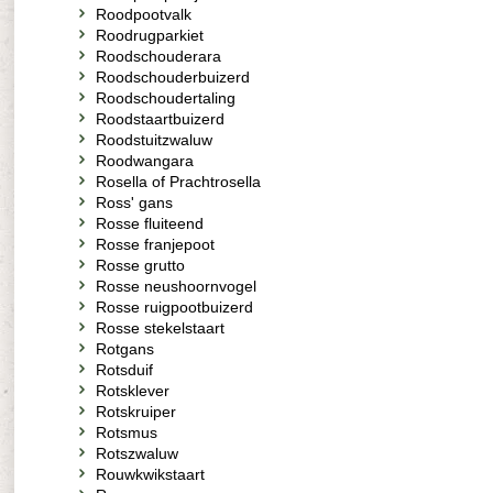
Roodpootvalk
Roodrugparkiet
Roodschouderara
Roodschouderbuizerd
Roodschoudertaling
Roodstaartbuizerd
Roodstuitzwaluw
Roodwangara
Rosella of Prachtrosella
Ross' gans
Rosse fluiteend
Rosse franjepoot
Rosse grutto
Rosse neushoornvogel
Rosse ruigpootbuizerd
Rosse stekelstaart
Rotgans
Rotsduif
Rotsklever
Rotskruiper
Rotsmus
Rotszwaluw
Rouwkwikstaart