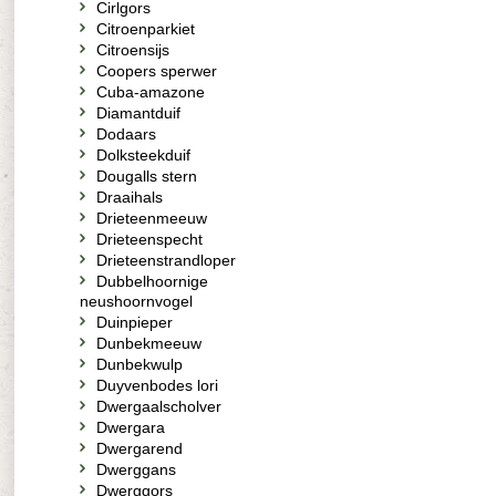
Cirlgors
Citroenparkiet
Citroensijs
Coopers sperwer
Cuba-amazone
Diamantduif
Dodaars
Dolksteekduif
Dougalls stern
Draaihals
Drieteenmeeuw
Drieteenspecht
Drieteenstrandloper
Dubbelhoornige
neushoornvogel
Duinpieper
Dunbekmeeuw
Dunbekwulp
Duyvenbodes lori
Dwergaalscholver
Dwergara
Dwergarend
Dwerggans
Dwerggors