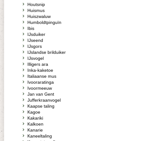
Houtsnip
Huismus
Huiszwaluw
Humboldtpinguïn
Ibis
IJsduiker
IJseend
IJsgors
IJslandse brilduiker
IJsvogel
Illigers ara
Inka-kaketoe
Italiaanse mus
Ivooraratinga
Ivoormeeuw
Jan van Gent
Jufferkraanvogel
Kaapse taling
Kagoe
Kakariki
Kalkoen
Kanarie
Kaneeltaling