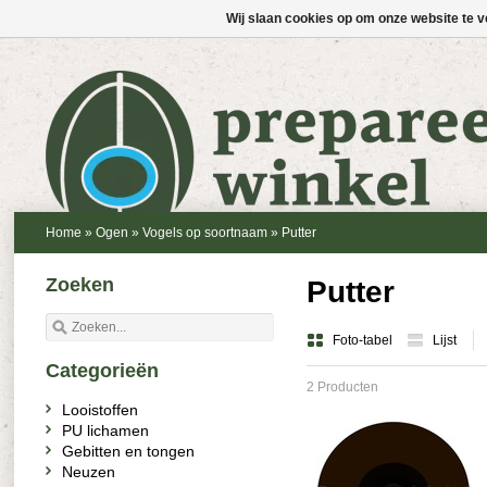
Wij slaan cookies op om onze website te v
Home
»
Ogen
»
Vogels op soortnaam
»
Putter
Zoeken
Putter
Foto-tabel
Lijst
Categorieën
2 Producten
Looistoffen
PU lichamen
Gebitten en tongen
Neuzen