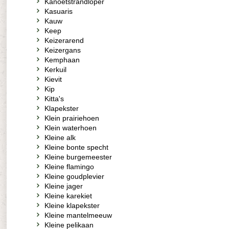
Kanoetstrandloper
Kasuaris
Kauw
Keep
Keizerarend
Keizergans
Kemphaan
Kerkuil
Kievit
Kip
Kitta's
Klapekster
Klein prairiehoen
Klein waterhoen
Kleine alk
Kleine bonte specht
Kleine burgemeester
Kleine flamingo
Kleine goudplevier
Kleine jager
Kleine karekiet
Kleine klapekster
Kleine mantelmeeuw
Kleine pelikaan