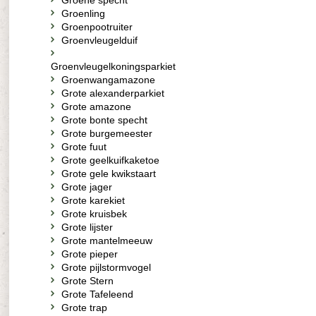
Groene specht
Groenling
Groenpootruiter
Groenvleugelduif
Groenvleugelkoningsparkiet
Groenwangamazone
Grote alexanderparkiet
Grote amazone
Grote bonte specht
Grote burgemeester
Grote fuut
Grote geelkuifkaketoe
Grote gele kwikstaart
Grote jager
Grote karekiet
Grote kruisbek
Grote lijster
Grote mantelmeeuw
Grote pieper
Grote pijlstormvogel
Grote Stern
Grote Tafeleend
Grote trap