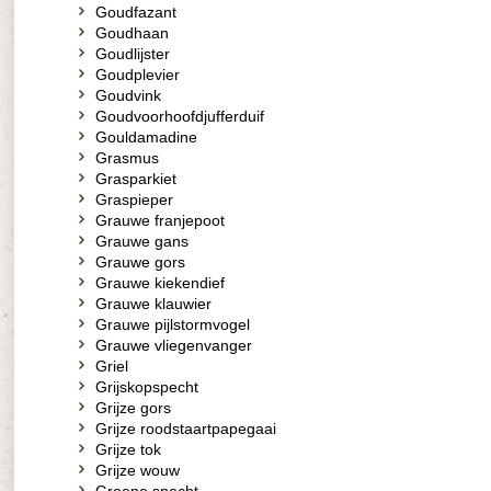
Goudfazant
Goudhaan
Goudlijster
Goudplevier
Goudvink
Goudvoorhoofdjufferduif
Gouldamadine
Grasmus
Grasparkiet
Graspieper
Grauwe franjepoot
Grauwe gans
Grauwe gors
Grauwe kiekendief
Grauwe klauwier
Grauwe pijlstormvogel
Grauwe vliegenvanger
Griel
Grijskopspecht
Grijze gors
Grijze roodstaartpapegaai
Grijze tok
Grijze wouw