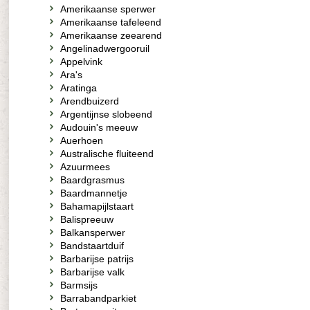
Amerikaanse sperwer
Amerikaanse tafeleend
Amerikaanse zeearend
Angelinadwergooruil
Appelvink
Ara's
Aratinga
Arendbuizerd
Argentijnse slobeend
Audouin's meeuw
Auerhoen
Australische fluiteend
Azuurmees
Baardgrasmus
Baardmannetje
Bahamapijlstaart
Balispreeuw
Balkansperwer
Bandstaartduif
Barbarijse patrijs
Barbarijse valk
Barmsijs
Barrabandparkiet