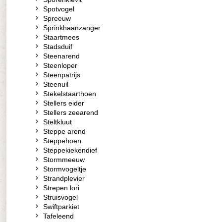
Spotvogel
Spreeuw
Sprinkhaanzanger
Staartmees
Stadsduif
Steenarend
Steenloper
Steenpatrijs
Steenuil
Stekelstaarthoen
Stellers eider
Stellers zeearend
Steltkluut
Steppe arend
Steppehoen
Steppekiekendief
Stormmeeuw
Stormvogeltje
Strandplevier
Strepen lori
Struisvogel
Swiftparkiet
Tafeleend