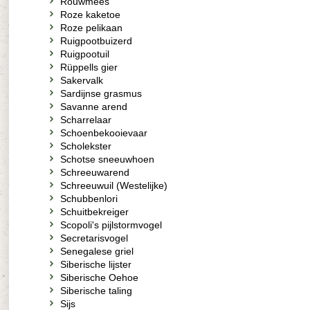
Rouwmees
Roze kaketoe
Roze pelikaan
Ruigpootbuizerd
Ruigpootuil
Rüppells gier
Sakervalk
Sardijnse grasmus
Savanne arend
Scharrelaar
Schoenbekooievaar
Scholekster
Schotse sneeuwhoen
Schreeuwarend
Schreeuwuil (Westelijke)
Schubbenlori
Schuitbekreiger
Scopoli's pijlstormvogel
Secretarisvogel
Senegalese griel
Siberische lijster
Siberische Oehoe
Siberische taling
Sijs