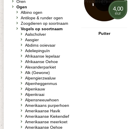
Oren
Ogen
4,00
Albino ogen
eur
Antilope & runder ogen
Zoogdieren op soortnaam
Vogels op soortnaam
Putter
Aalscholver
Aasgier
Abdims ooievaar
Adeliepinguïn
Afrikaanse lepelaar
Afrikaanse Oehoe
Alexanderparkiet
Alk (Gewone)
Alpengierzwaluw
Alpenheggenmus
Alpenkauw
Alpenkraai
Alpensneeuwhoen
Amerikaans purperhoen
Amerikaanse Havik
Amerikaanse Kiekendief
Amerikaanse meerkoet
Amerikaanse Oehoe