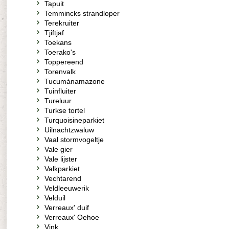
Tapuit
Temmincks strandloper
Terekruiter
Tjiftjaf
Toekans
Toerako's
Toppereend
Torenvalk
Tucumánamazone
Tuinfluiter
Tureluur
Turkse tortel
Turquoisineparkiet
Uilnachtzwaluw
Vaal stormvogeltje
Vale gier
Vale lijster
Valkparkiet
Vechtarend
Veldleeuwerik
Velduil
Verreaux' duif
Verreaux' Oehoe
Vink