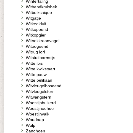
Wintertaling
Witbandkruisbek
Witbuikcaique
Witgatje
Witkeelduif
Witkopeend
Witkopgier
Witnekkraanvogel
Witoogeend
Witrug lori
Witstuitbarmsijs
Witte ibis
Witte kwikstaart
Witte pauw
Witte pelikaan
Witvleugelboseend
Witvleugelstern
Witwangstern
Woestijnbuizerd
Woestijnoehoe
Woestijnvalk
Woudaap
Wulp
Zandhoen