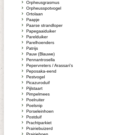
Orpheusgrasmus
Orpheusspotvogel
Ortolaan
Paapje
Paarse strandloper
Papegaaiduiker
Parelduiker
Parelhoenders
Patrijs
Pauw (Blauwe)
Pennantrosella
Pepervreters / Arassari's
Peposaka-eend
Pestvogel
Picazuroduif
Pijlstaart
Pimpelmees
Poelruiter
Poelsnip
Porseleinhoen
Postduif
Prachtparkiet
Prairiebuizerd
Prairiehoen