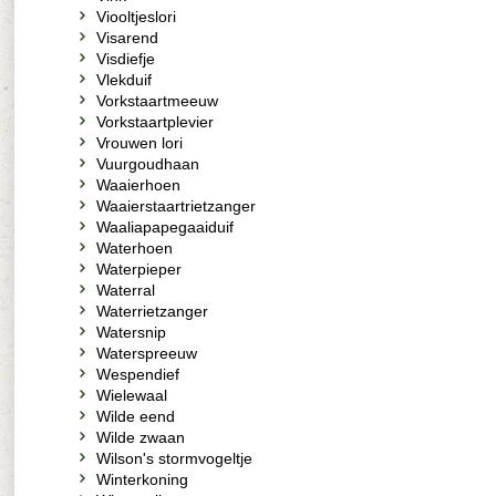
Viooltjeslori
Visarend
Visdiefje
Vlekduif
Vorkstaartmeeuw
Vorkstaartplevier
Vrouwen lori
Vuurgoudhaan
Waaierhoen
Waaierstaartrietzanger
Waaliapapegaaiduif
Waterhoen
Waterpieper
Waterral
Waterrietzanger
Watersnip
Waterspreeuw
Wespendief
Wielewaal
Wilde eend
Wilde zwaan
Wilson's stormvogeltje
Winterkoning