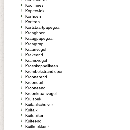
Koolmees
Koperwiek
Korhoen
Koritrap
Kortstaartpapegaai
Kraaghoen
Kraagpapegaai
Kraagtrap
Kraanvogel
Krakeend
Kramsvogel
Kroeskoppelikaan
Krombekstrandloper
Kroonarend
Kroonduif
Krooneend
Kroonkraanvogel
Kruisbek
Kuifaalscholver
Kuifalk
Kuifduiker
Kuifeend
Kuifkoekkoek