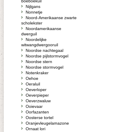
boeboekuil
Nijlgans
Nonnetje
Noord-Amerikaanse zwarte
scholekster
Noordamerikaanse
dwerguil
Noordelijke
witwangdwergooruil
Noordse nachtegaal
Noordse pijlstormvogel
Noordse stern
Noordse stormvogel
Notenkraker
Oehoe
Oeraluil
Oeverloper
Oeverpieper
Oeverzwaluw
Ooievaar
Oorfazanten
Oosterse tortel
Oranjevleugelamazone
Ornaat lori