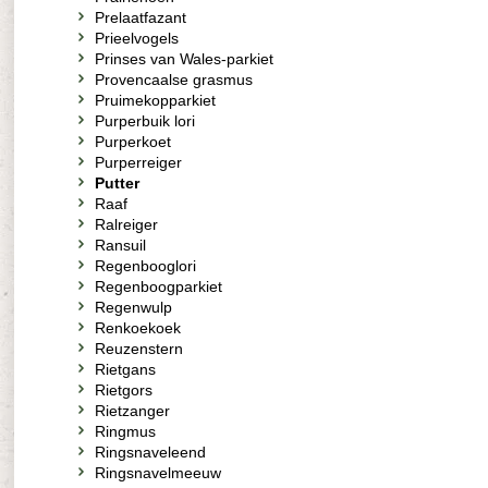
Prelaatfazant
Prieelvogels
Prinses van Wales-parkiet
Provencaalse grasmus
Pruimekopparkiet
Purperbuik lori
Purperkoet
Purperreiger
Putter
Raaf
Ralreiger
Ransuil
Regenbooglori
Regenboogparkiet
Regenwulp
Renkoekoek
Reuzenstern
Rietgans
Rietgors
Rietzanger
Ringmus
Ringsnaveleend
Ringsnavelmeeuw