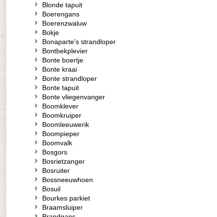
Blonde tapuit
Boerengans
Boerenzwaluw
Bokje
Bonaparte's strandloper
Bontbekplevier
Bonte boertje
Bonte kraai
Bonte strandloper
Bonte tapuit
Bonte vliegenvanger
Boomklever
Boomkruiper
Boomleeuwerik
Boompieper
Boomvalk
Bosgors
Bosrietzanger
Bosruiter
Bossneeuwhoen
Bosuil
Bourkes parkiet
Braamsluiper
Brandgans