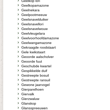
Geelkop lori
Geelkopamazone
Geelnekara
Geelpootmeeuw
Geelsnavelduiker
Geelsnavellori
Geelsnavelwouw
Geelvleugelara
Geelvoorhoofdamazone
Geelwangamazone
Gekraagde roodstaart
Gele kwikstaart
Geoorde aalscholver
Geoorde fuut
Geschubde kwartel
Gespikkelde duif
Gestreepte bosuil
Gestreepte ransuil
Gewone jaarvogel
Gierparelhoen
Giervalk
Gierzwaluw
Glanskop
Glansspreeuwen