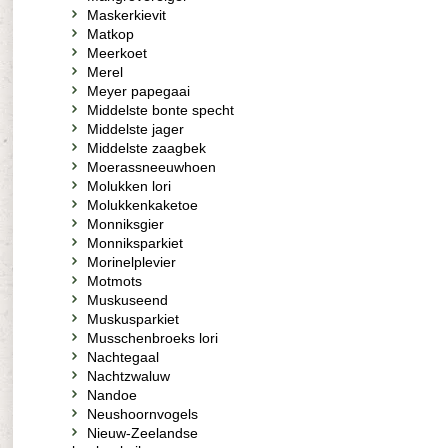
Maskerkievit
Matkop
Meerkoet
Merel
Meyer papegaai
Middelste bonte specht
Middelste jager
Middelste zaagbek
Moerassneeuwhoen
Molukken lori
Molukkenkaketoe
Monniksgier
Monniksparkiet
Morinelplevier
Motmots
Muskuseend
Muskusparkiet
Musschenbroeks lori
Nachtegaal
Nachtzwaluw
Nandoe
Neushoornvogels
Nieuw-Zeelandse