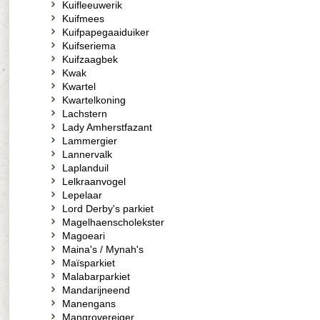
Kuifleeuwerik
Kuifmees
Kuifpapegaaiduiker
Kuifseriema
Kuifzaagbek
Kwak
Kwartel
Kwartelkoning
Lachstern
Lady Amherstfazant
Lammergier
Lannervalk
Laplanduil
Lelkraanvogel
Lepelaar
Lord Derby's parkiet
Magelhaenscholekster
Magoeari
Maina's / Mynah's
Maïsparkiet
Malabarparkiet
Mandarijneend
Manengans
Mangrovereiger