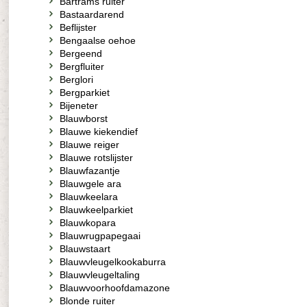
Bartrams ruiter
Bastaardarend
Beflijster
Bengaalse oehoe
Bergeend
Bergfluiter
Berglori
Bergparkiet
Bijeneter
Blauwborst
Blauwe kiekendief
Blauwe reiger
Blauwe rotslijster
Blauwfazantje
Blauwgele ara
Blauwkeelara
Blauwkeelparkiet
Blauwkopara
Blauwrugpapegaai
Blauwstaart
Blauwvleugelkookaburra
Blauwvleugeltaling
Blauwvoorhoofdamazone
Blonde ruiter