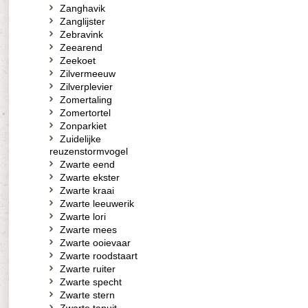
Zanghavik
Zanglijster
Zebravink
Zeearend
Zeekoet
Zilvermeeuw
Zilverplevier
Zomertaling
Zomertortel
Zonparkiet
Zuidelijke
reuzenstormvogel
Zwarte eend
Zwarte ekster
Zwarte kraai
Zwarte leeuwerik
Zwarte lori
Zwarte mees
Zwarte ooievaar
Zwarte roodstaart
Zwarte ruiter
Zwarte specht
Zwarte stern