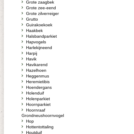
Grote zaagbek
Grote zee-eend
Grote zilverreiger
Grutto
Guirakoekoek
Haakbek
Halsbandparkiet
Hapvogels
Harlekijneend
Harpij
Havik
Havikarend
Hazelhoen
Heggenmus
Heremietibis
Hoendergans
Holenduif
Holenparkiet
Hoornparkiet
Hoornraaf
Grondneushoornvogel
Hop
Hottentottaling
Houtduif