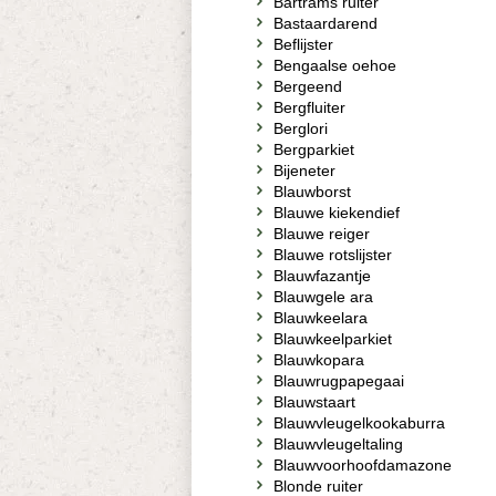
Bartrams ruiter
Bastaardarend
Beflijster
Bengaalse oehoe
Bergeend
Bergfluiter
Berglori
Bergparkiet
Bijeneter
Blauwborst
Blauwe kiekendief
Blauwe reiger
Blauwe rotslijster
Blauwfazantje
Blauwgele ara
Blauwkeelara
Blauwkeelparkiet
Blauwkopara
Blauwrugpapegaai
Blauwstaart
Blauwvleugelkookaburra
Blauwvleugeltaling
Blauwvoorhoofdamazone
Blonde ruiter