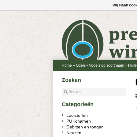
Wij slaan coo
Home
»
Ogen
»
Vogels op soortnaam
»
Fluit
Zoeken
Categorieën
1
Looistoffen
PU lichamen
Gebitten en tongen
Neuzen