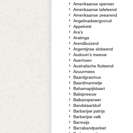
Amerikaanse sperwer
Amerikaanse tafeleend
Amerikaanse zeearend
Angelinadwergooruil
Appelvink
Ara's
Aratinga
Arendbuizerd
Argentijnse slobeend
Audouin's meeuw
Auerhoen
Australische fluiteend
Azuurmees
Baardgrasmus
Baardmannetje
Bahamapijlstaart
Balispreeuw
Balkansperwer
Bandstaartduif
Barbarijse patrijs
Barbarijse valk
Barmsijs
Barrabandparkiet