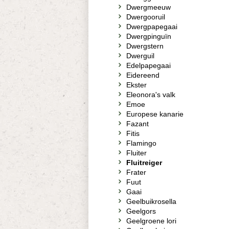
Dwergmeeuw
Dwergooruil
Dwergpapegaai
Dwergpinguïn
Dwergstern
Dwerguil
Edelpapegaai
Eidereend
Ekster
Eleonora's valk
Emoe
Europese kanarie
Fazant
Fitis
Flamingo
Fluiter
Fluitreiger
Frater
Fuut
Gaai
Geelbuikrosella
Geelgors
Geelgroene lori