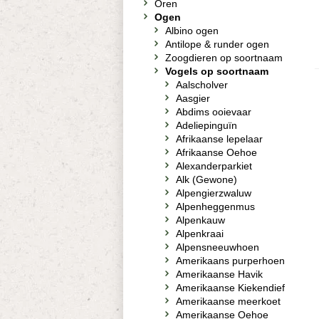
Oren
Ogen
Albino ogen
Antilope & runder ogen
Zoogdieren op soortnaam
Vogels op soortnaam
Aalscholver
Aasgier
Abdims ooievaar
Adeliepinguïn
Afrikaanse lepelaar
Afrikaanse Oehoe
Alexanderparkiet
Alk (Gewone)
Alpengierzwaluw
Alpenheggenmus
Alpenkauw
Alpenkraai
Alpensneeuwhoen
Amerikaans purperhoen
Amerikaanse Havik
Amerikaanse Kiekendief
Amerikaanse meerkoet
Amerikaanse Oehoe