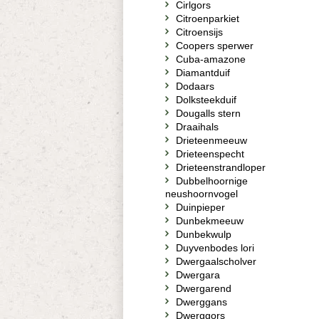
Cirlgors
Citroenparkiet
Citroensijs
Coopers sperwer
Cuba-amazone
Diamantduif
Dodaars
Dolksteekduif
Dougalls stern
Draaihals
Drieteenmeeuw
Drieteenspecht
Drieteenstrandloper
Dubbelhoornige
neushoornvogel
Duinpieper
Dunbekmeeuw
Dunbekwulp
Duyvenbodes lori
Dwergaalscholver
Dwergara
Dwergarend
Dwerggans
Dwerggors