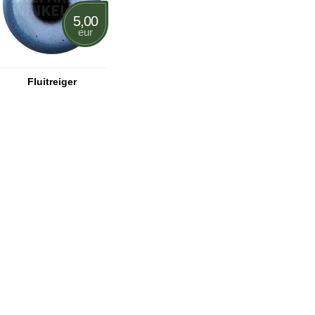
5,00
eur
Fluitreiger