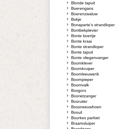
Blonde tapuit
Boerengans
Boerenzwaluw
Bokje
Bonaparte's strandloper
Bontbekplevier
Bonte boertje
Bonte kraai
Bonte strandloper
Bonte tapuit
Bonte vliegenvanger
Boomklever
Boomkruiper
Boomleeuwerik
Boompieper
Boomvalk
Bosgors
Bosrietzanger
Bosruiter
Bossneeuwhoen
Bosuil
Bourkes parkiet
Braamsluiper
Brandgans