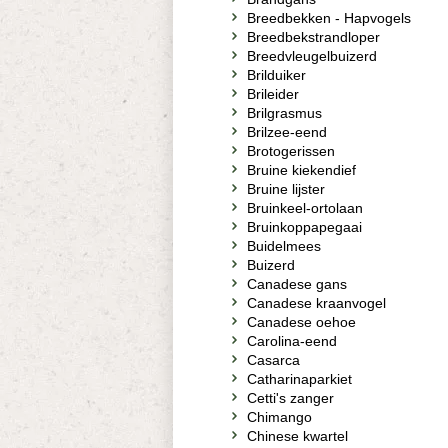
Breedbekken - Hapvogels
Breedbekstrandloper
Breedvleugelbuizerd
Brilduiker
Brileider
Brilgrasmus
Brilzee-eend
Brotogerissen
Bruine kiekendief
Bruine lijster
Bruinkeel-ortolaan
Bruinkoppapegaai
Buidelmees
Buizerd
Canadese gans
Canadese kraanvogel
Canadese oehoe
Carolina-eend
Casarca
Catharinaparkiet
Cetti's zanger
Chimango
Chinese kwartel