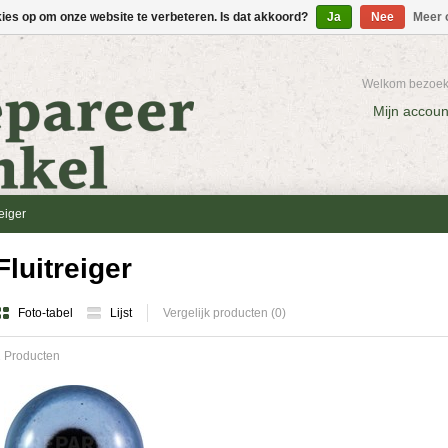
kies op om onze website te verbeteren. Is dat akkoord?
Ja
Nee
Meer 
Welkom bezoeke
Mijn accoun
reiger
Fluitreiger
Foto-tabel
Lijst
Vergelijk producten (0)
 Producten