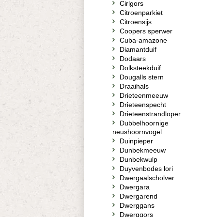
Cirlgors
Citroenparkiet
Citroensijs
Coopers sperwer
Cuba-amazone
Diamantduif
Dodaars
Dolksteekduif
Dougalls stern
Draaihals
Drieteenmeeuw
Drieteenspecht
Drieteenstrandloper
Dubbelhoornige
neushoornvogel
Duinpieper
Dunbekmeeuw
Dunbekwulp
Duyvenbodes lori
Dwergaalscholver
Dwergara
Dwergarend
Dwerggans
Dwerggors