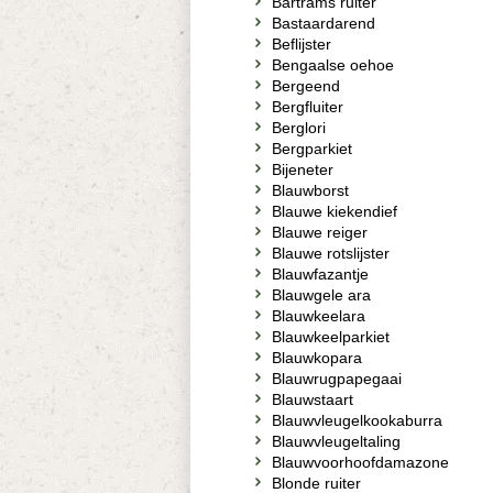
Bartrams ruiter
Bastaardarend
Beflijster
Bengaalse oehoe
Bergeend
Bergfluiter
Berglori
Bergparkiet
Bijeneter
Blauwborst
Blauwe kiekendief
Blauwe reiger
Blauwe rotslijster
Blauwfazantje
Blauwgele ara
Blauwkeelara
Blauwkeelparkiet
Blauwkopara
Blauwrugpapegaai
Blauwstaart
Blauwvleugelkookaburra
Blauwvleugeltaling
Blauwvoorhoofdamazone
Blonde ruiter