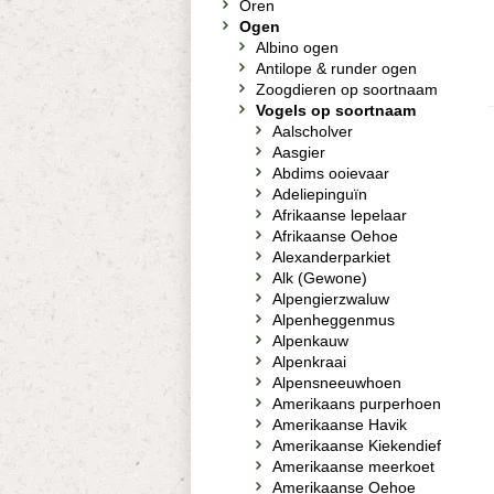
Oren
Ogen
Albino ogen
Antilope & runder ogen
Zoogdieren op soortnaam
Vogels op soortnaam
Aalscholver
Aasgier
Abdims ooievaar
Adeliepinguïn
Afrikaanse lepelaar
Afrikaanse Oehoe
Alexanderparkiet
Alk (Gewone)
Alpengierzwaluw
Alpenheggenmus
Alpenkauw
Alpenkraai
Alpensneeuwhoen
Amerikaans purperhoen
Amerikaanse Havik
Amerikaanse Kiekendief
Amerikaanse meerkoet
Amerikaanse Oehoe