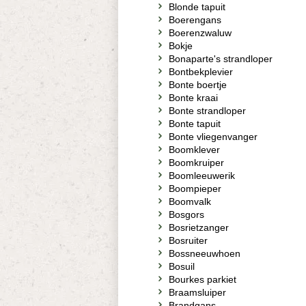
Blonde tapuit
Boerengans
Boerenzwaluw
Bokje
Bonaparte's strandloper
Bontbekplevier
Bonte boertje
Bonte kraai
Bonte strandloper
Bonte tapuit
Bonte vliegenvanger
Boomklever
Boomkruiper
Boomleeuwerik
Boompieper
Boomvalk
Bosgors
Bosrietzanger
Bosruiter
Bossneeuwhoen
Bosuil
Bourkes parkiet
Braamsluiper
Brandgans