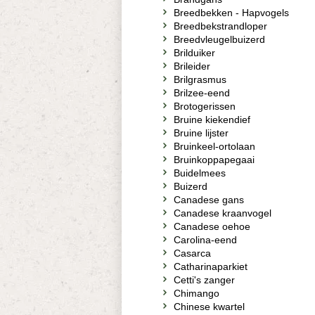
Breedbekken - Hapvogels
Breedbekstrandloper
Breedvleugelbuizerd
Brilduiker
Brileider
Brilgrasmus
Brilzee-eend
Brotogerissen
Bruine kiekendief
Bruine lijster
Bruinkeel-ortolaan
Bruinkoppapegaai
Buidelmees
Buizerd
Canadese gans
Canadese kraanvogel
Canadese oehoe
Carolina-eend
Casarca
Catharinaparkiet
Cetti's zanger
Chimango
Chinese kwartel