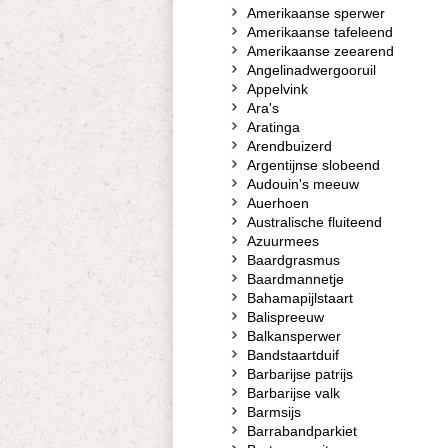
Amerikaanse sperwer
Amerikaanse tafeleend
Amerikaanse zeearend
Angelinadwergooruil
Appelvink
Ara's
Aratinga
Arendbuizerd
Argentijnse slobeend
Audouin's meeuw
Auerhoen
Australische fluiteend
Azuurmees
Baardgrasmus
Baardmannetje
Bahamapijlstaart
Balispreeuw
Balkansperwer
Bandstaartduif
Barbarijse patrijs
Barbarijse valk
Barmsijs
Barrabandparkiet