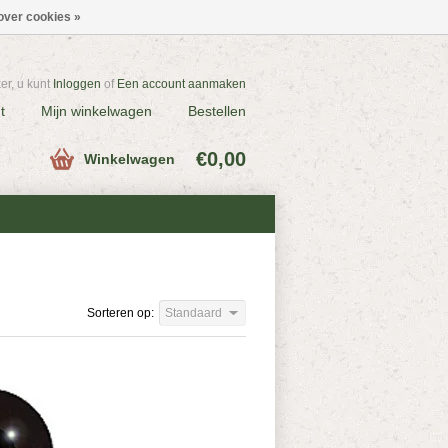
over cookies »
r, u kunt
Inloggen
of
Een account aanmaken
t
Mijn winkelwagen
Bestellen
€0,00
Winkelwagen
Sorteren op:
Standaard