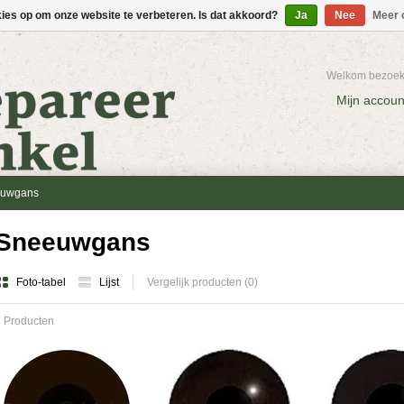
kies op om onze website te verbeteren. Is dat akkoord?
Ja
Nee
Meer 
Welkom bezoeke
Mijn accoun
uwgans
Sneeuwgans
Foto-tabel
Lijst
Vergelijk producten (0)
 Producten