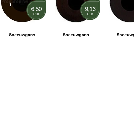
6,50
9,16
eur
eur
Sneeuwgans
Sneeuwgans
Sneeuw