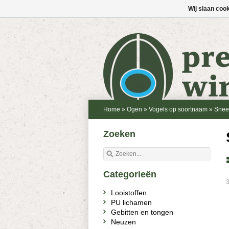
Wij slaan coo
Home
»
Ogen
»
Vogels op soortnaam
»
Snee
Zoeken
Categorieën
3
Looistoffen
PU lichamen
Gebitten en tongen
Neuzen