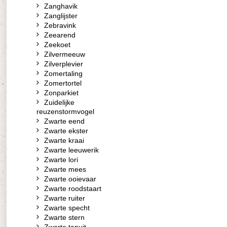
Zanghavik
Zanglijster
Zebravink
Zeearend
Zeekoet
Zilvermeeuw
Zilverplevier
Zomertaling
Zomertortel
Zonparkiet
Zuidelijke
reuzenstormvogel
Zwarte eend
Zwarte ekster
Zwarte kraai
Zwarte leeuwerik
Zwarte lori
Zwarte mees
Zwarte ooievaar
Zwarte roodstaart
Zwarte ruiter
Zwarte specht
Zwarte stern