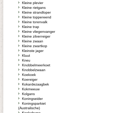
Kleine plevier
Kleine rietgans
Kleine strandloper
Kleine toppereend
Kleine torenvalk
Kleine trap
Kleine vliegenvanger
Kleine zilverreiger
Kleine zwaan
Kleine zwartkop
Kleinste jager
Kluut
Kneu
Knobbelmeerkoet
Knobbelzwaan
Koekoek
Koereiger
Kokardezaagbek
Kokmeeuw
Kolgans
Koningseider
Koningsparkiet
(Australische)
Kookaburra