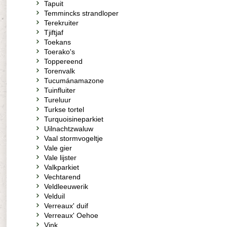
Tapuit
Temmincks strandloper
Terekruiter
Tjiftjaf
Toekans
Toerako's
Toppereend
Torenvalk
Tucumánamazone
Tuinfluiter
Tureluur
Turkse tortel
Turquoisineparkiet
Uilnachtzwaluw
Vaal stormvogeltje
Vale gier
Vale lijster
Valkparkiet
Vechtarend
Veldleeuwerik
Velduil
Verreaux' duif
Verreaux' Oehoe
Vink