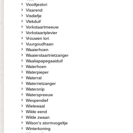
Viooltjeslori
Visarend
Visdiefje
Vlekduif
Vorkstaartmeeuw
Vorkstaartplevier
Vrouwen lori
Vuurgoudhaan
Waaierhoen
Waaierstaartrietzanger
Waaliapapegaaiduif
Waterhoen
Waterpieper
Waterral
Waterrietzanger
Watersnip
Waterspreeuw
Wespendief
Wielewaal
Wilde eend
Wilde zwaan
Wilson's stormvogeltje
Winterkoning