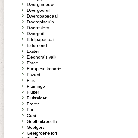
Dwergmeeuw
Dwergooruil
Dwergpapegaai
Dwergpinguïn
Dwergstern
Dwerguil
Edelpapegaai
Eidereend
Ekster
Eleonora's valk
Emoe
Europese kanarie
Fazant
Fitis
Flamingo
Fluiter
Fluitreiger
Frater
Fuut
Gaai
Geelbuikrosella
Geelgors
Geelgroene lori