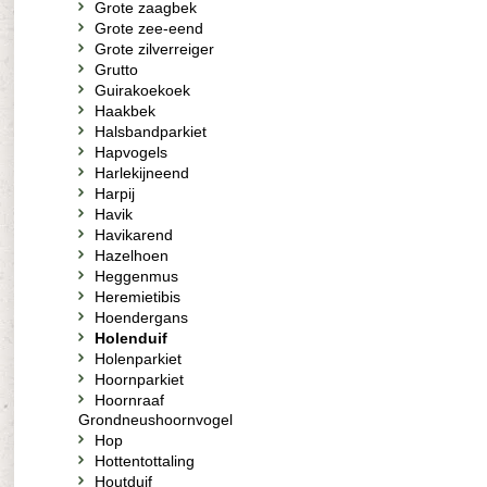
Grote zaagbek
Grote zee-eend
Grote zilverreiger
Grutto
Guirakoekoek
Haakbek
Halsbandparkiet
Hapvogels
Harlekijneend
Harpij
Havik
Havikarend
Hazelhoen
Heggenmus
Heremietibis
Hoendergans
Holenduif
Holenparkiet
Hoornparkiet
Hoornraaf
Grondneushoornvogel
Hop
Hottentottaling
Houtduif