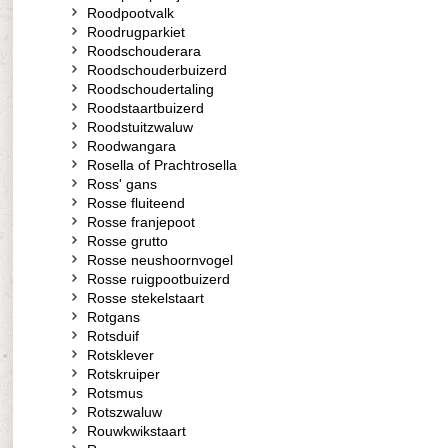
Roodpootvalk
Roodrugparkiet
Roodschouderara
Roodschouderbuizerd
Roodschoudertaling
Roodstaartbuizerd
Roodstuitzwaluw
Roodwangara
Rosella of Prachtrosella
Ross' gans
Rosse fluiteend
Rosse franjepoot
Rosse grutto
Rosse neushoornvogel
Rosse ruigpootbuizerd
Rosse stekelstaart
Rotgans
Rotsduif
Rotsklever
Rotskruiper
Rotsmus
Rotszwaluw
Rouwkwikstaart