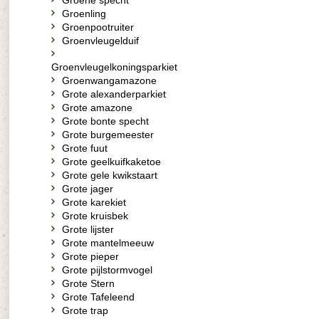
Groene specht
Groenling
Groenpootruiter
Groenvleugelduif
Groenvleugelkoningsparkiet
Groenwangamazone
Grote alexanderparkiet
Grote amazone
Grote bonte specht
Grote burgemeester
Grote fuut
Grote geelkuifkaketoe
Grote gele kwikstaart
Grote jager
Grote karekiet
Grote kruisbek
Grote lijster
Grote mantelmeeuw
Grote pieper
Grote pijlstormvogel
Grote Stern
Grote Tafeleend
Grote trap