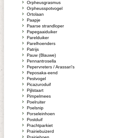
Orpheusgrasmus
Orpheusspotvogel
Ortolaan
Paapje
Paarse strandloper
Papegaaiduiker
Parelduiker
Parelhoenders
Patrijs
Pauw (Blauwe)
Pennantrosella
Pepervreters / Arassari's
Peposaka-eend
Pestvogel
Picazuroduif
Pijlstaart
Pimpelmees
Poelruiter
Poelsnip
Porseleinhoen
Postduif
Prachtparkiet
Prairiebuizerd
Prairiehoen