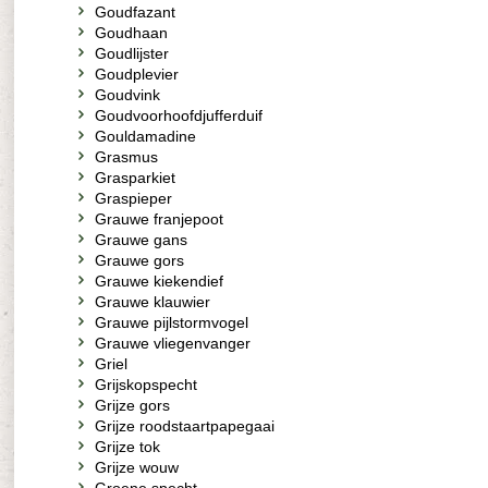
Goudfazant
Goudhaan
Goudlijster
Goudplevier
Goudvink
Goudvoorhoofdjufferduif
Gouldamadine
Grasmus
Grasparkiet
Graspieper
Grauwe franjepoot
Grauwe gans
Grauwe gors
Grauwe kiekendief
Grauwe klauwier
Grauwe pijlstormvogel
Grauwe vliegenvanger
Griel
Grijskopspecht
Grijze gors
Grijze roodstaartpapegaai
Grijze tok
Grijze wouw