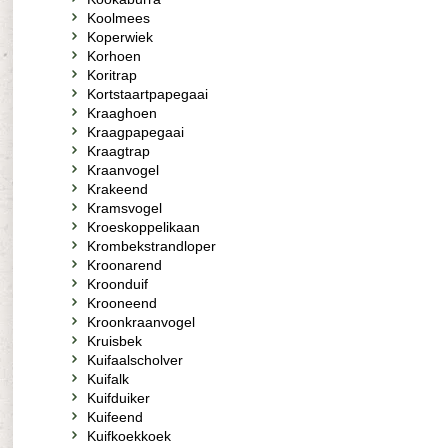
Koolmees
Koperwiek
Korhoen
Koritrap
Kortstaartpapegaai
Kraaghoen
Kraagpapegaai
Kraagtrap
Kraanvogel
Krakeend
Kramsvogel
Kroeskoppelikaan
Krombekstrandloper
Kroonarend
Kroonduif
Krooneend
Kroonkraanvogel
Kruisbek
Kuifaalscholver
Kuifalk
Kuifduiker
Kuifeend
Kuifkoekkoek