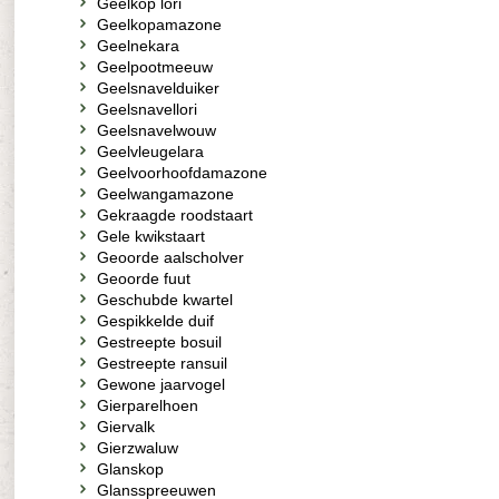
Geelkop lori
Geelkopamazone
Geelnekara
Geelpootmeeuw
Geelsnavelduiker
Geelsnavellori
Geelsnavelwouw
Geelvleugelara
Geelvoorhoofdamazone
Geelwangamazone
Gekraagde roodstaart
Gele kwikstaart
Geoorde aalscholver
Geoorde fuut
Geschubde kwartel
Gespikkelde duif
Gestreepte bosuil
Gestreepte ransuil
Gewone jaarvogel
Gierparelhoen
Giervalk
Gierzwaluw
Glanskop
Glansspreeuwen