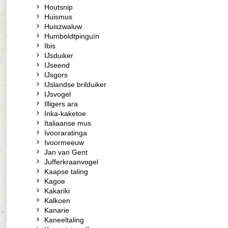
Houtsnip
Huismus
Huiszwaluw
Humboldtpinguïn
Ibis
IJsduiker
IJseend
IJsgors
IJslandse brilduiker
IJsvogel
Illigers ara
Inka-kaketoe
Italiaanse mus
Ivooraratinga
Ivoormeeuw
Jan van Gent
Jufferkraanvogel
Kaapse taling
Kagoe
Kakariki
Kalkoen
Kanarie
Kaneeltaling