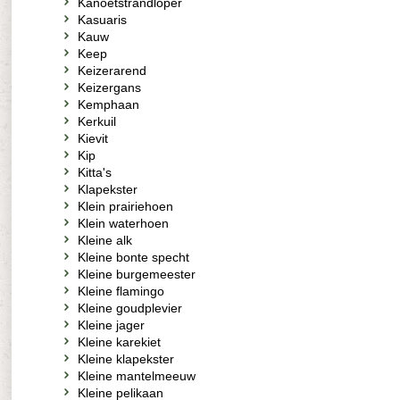
Kanoetstrandloper
Kasuaris
Kauw
Keep
Keizerarend
Keizergans
Kemphaan
Kerkuil
Kievit
Kip
Kitta's
Klapekster
Klein prairiehoen
Klein waterhoen
Kleine alk
Kleine bonte specht
Kleine burgemeester
Kleine flamingo
Kleine goudplevier
Kleine jager
Kleine karekiet
Kleine klapekster
Kleine mantelmeeuw
Kleine pelikaan