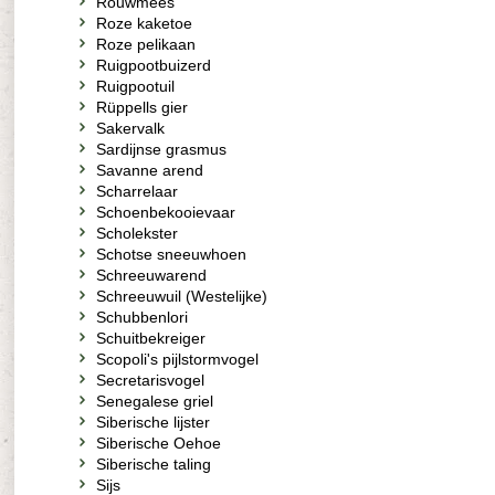
Rouwmees
Roze kaketoe
Roze pelikaan
Ruigpootbuizerd
Ruigpootuil
Rüppells gier
Sakervalk
Sardijnse grasmus
Savanne arend
Scharrelaar
Schoenbekooievaar
Scholekster
Schotse sneeuwhoen
Schreeuwarend
Schreeuwuil (Westelijke)
Schubbenlori
Schuitbekreiger
Scopoli's pijlstormvogel
Secretarisvogel
Senegalese griel
Siberische lijster
Siberische Oehoe
Siberische taling
Sijs