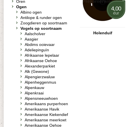
Oren
Ogen
4,00
Albino ogen
eur
Antilope & runder ogen
Zoogdieren op soortnaam
Vogels op soortnaam
Holenduif
Aalscholver
Aasgier
Abdims ooievaar
Adeliepinguïn
Afrikaanse lepelaar
Afrikaanse Oehoe
Alexanderparkiet
Alk (Gewone)
Alpengierzwaluw
Alpenheggenmus
Alpenkauw
Alpenkraai
Alpensneeuwhoen
Amerikaans purperhoen
Amerikaanse Havik
Amerikaanse Kiekendief
Amerikaanse meerkoet
Amerikaanse Oehoe