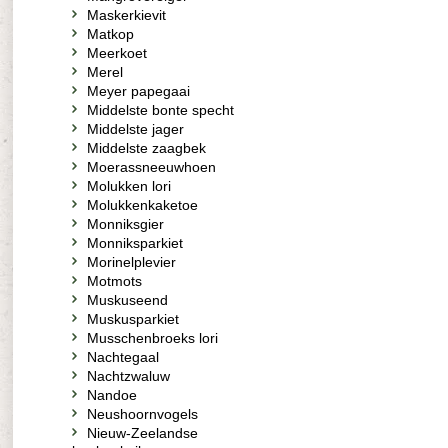
Maskerkievit
Matkop
Meerkoet
Merel
Meyer papegaai
Middelste bonte specht
Middelste jager
Middelste zaagbek
Moerassneeuwhoen
Molukken lori
Molukkenkaketoe
Monniksgier
Monniksparkiet
Morinelplevier
Motmots
Muskuseend
Muskusparkiet
Musschenbroeks lori
Nachtegaal
Nachtzwaluw
Nandoe
Neushoornvogels
Nieuw-Zeelandse