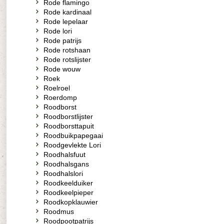
Rode flamingo
Rode kardinaal
Rode lepelaar
Rode lori
Rode patrijs
Rode rotshaan
Rode rotslijster
Rode wouw
Roek
Roelroel
Roerdomp
Roodborst
Roodborstlijster
Roodborsttapuit
Roodbuikpapegaai
Roodgevlekte Lori
Roodhalsfuut
Roodhalsgans
Roodhalslori
Roodkeelduiker
Roodkeelpieper
Roodkopklauwier
Roodmus
Roodpootpatrijs