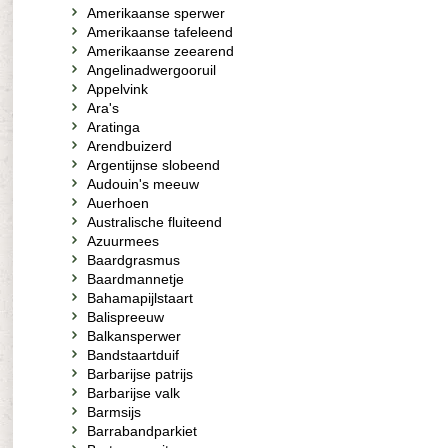
Amerikaanse sperwer
Amerikaanse tafeleend
Amerikaanse zeearend
Angelinadwergooruil
Appelvink
Ara's
Aratinga
Arendbuizerd
Argentijnse slobeend
Audouin's meeuw
Auerhoen
Australische fluiteend
Azuurmees
Baardgrasmus
Baardmannetje
Bahamapijlstaart
Balispreeuw
Balkansperwer
Bandstaartduif
Barbarijse patrijs
Barbarijse valk
Barmsijs
Barrabandparkiet