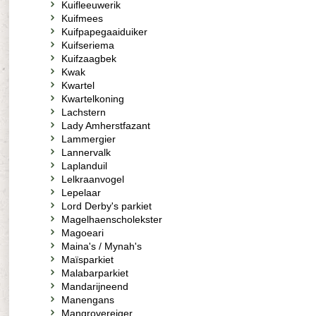
Kuifleeuwerik
Kuifmees
Kuifpapegaaiduiker
Kuifseriema
Kuifzaagbek
Kwak
Kwartel
Kwartelkoning
Lachstern
Lady Amherstfazant
Lammergier
Lannervalk
Laplanduil
Lelkraanvogel
Lepelaar
Lord Derby's parkiet
Magelhaenscholekster
Magoeari
Maina's / Mynah's
Maïsparkiet
Malabarparkiet
Mandarijneend
Manengans
Mangrovereiger