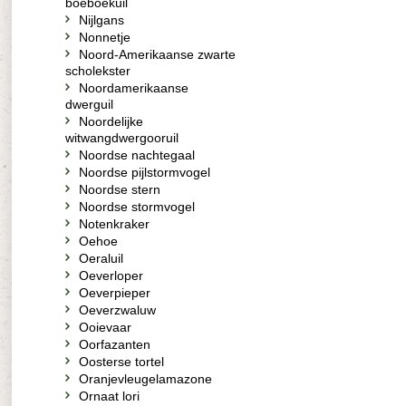
boeboekuil
Nijlgans
Nonnetje
Noord-Amerikaanse zwarte
scholekster
Noordamerikaanse
dwerguil
Noordelijke
witwangdwergooruil
Noordse nachtegaal
Noordse pijlstormvogel
Noordse stern
Noordse stormvogel
Notenkraker
Oehoe
Oeraluil
Oeverloper
Oeverpieper
Oeverzwaluw
Ooievaar
Oorfazanten
Oosterse tortel
Oranjevleugelamazone
Ornaat lori