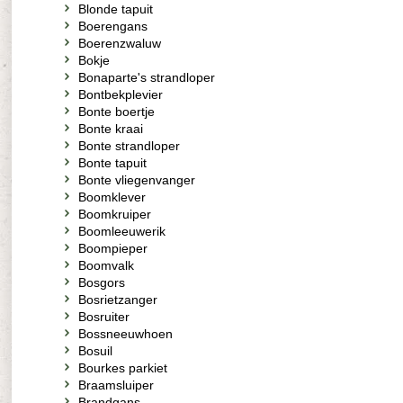
Blonde tapuit
Boerengans
Boerenzwaluw
Bokje
Bonaparte's strandloper
Bontbekplevier
Bonte boertje
Bonte kraai
Bonte strandloper
Bonte tapuit
Bonte vliegenvanger
Boomklever
Boomkruiper
Boomleeuwerik
Boompieper
Boomvalk
Bosgors
Bosrietzanger
Bosruiter
Bossneeuwhoen
Bosuil
Bourkes parkiet
Braamsluiper
Brandgans