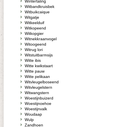
Wintertaling
Witbandkruisbek
Witbuikcaique
Witgatje
Witkeelduif
Witkopeend
Witkopgier
Witnekkraanvogel
Witoogeend
Witrug lori
Witstuitbarmsijs
Witte ibis
Witte kwikstaart
Witte pauw
Witte pelikaan
Witvleugelboseend
Witvleugelstern
Witwangstern
Woestijnbuizerd
Woestijnoehoe
Woestijnvalk
Woudaap
Wulp
Zandhoen