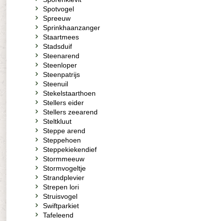
Spotvogel
Spreeuw
Sprinkhaanzanger
Staartmees
Stadsduif
Steenarend
Steenloper
Steenpatrijs
Steenuil
Stekelstaarthoen
Stellers eider
Stellers zeearend
Steltkluut
Steppe arend
Steppehoen
Steppekiekendief
Stormmeeuw
Stormvogeltje
Strandplevier
Strepen lori
Struisvogel
Swiftparkiet
Tafeleend