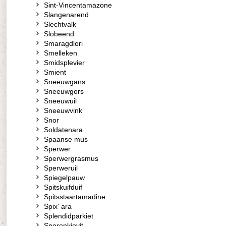
Sint-Vincentamazone
Slangenarend
Slechtvalk
Slobeend
Smaragdlori
Smelleken
Smidsplevier
Smient
Sneeuwgans
Sneeuwgors
Sneeuwuil
Sneeuwvink
Snor
Soldatenara
Spaanse mus
Sperwer
Sperwergrasmus
Sperweruil
Spiegelpauw
Spitskuifduif
Spitsstaartamadine
Spix' ara
Splendidparkiet
Sporenkievit