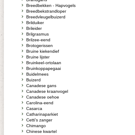
Breedbekken - Hapvogels
Breedbekstrandloper
Breedvleugelbuizerd
Brilduiker
Brileider
Brilgrasmus
Brilzee-eend
Brotogerissen
Bruine kiekendief
Bruine lijster
Bruinkeel-ortolaan
Bruinkoppapegaai
Buidelmees
Buizerd
Canadese gans
Canadese kraanvogel
Canadese oehoe
Carolina-eend
Casarca
Catharinaparkiet
Cetti's zanger
Chimango
Chinese kwartel