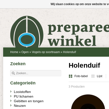
Wij slaan cookies op om onze website te v
Home
»
Ogen
»
Vogels op soortnaam
»
Holenduif
Zoeken
Holenduif
Foto-tabel
Lijst
Categorieën
3 Producten
Looistoffen
PU lichamen
Gebitten en tongen
Neuzen