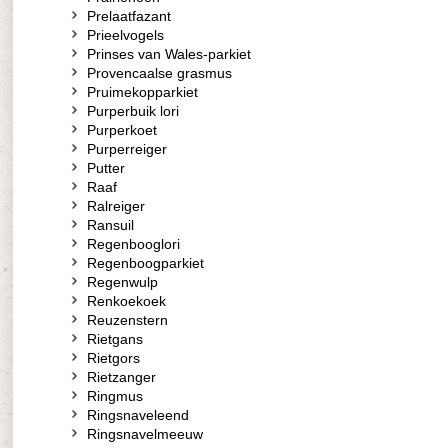
Prelaatfazant
Prieelvogels
Prinses van Wales-parkiet
Provencaalse grasmus
Pruimekopparkiet
Purperbuik lori
Purperkoet
Purperreiger
Putter
Raaf
Ralreiger
Ransuil
Regenbooglori
Regenboogparkiet
Regenwulp
Renkoekoek
Reuzenstern
Rietgans
Rietgors
Rietzanger
Ringmus
Ringsnaveleend
Ringsnavelmeeuw