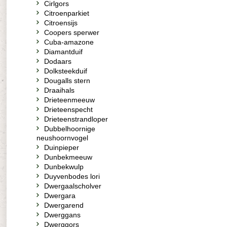
Cirlgors
Citroenparkiet
Citroensijs
Coopers sperwer
Cuba-amazone
Diamantduif
Dodaars
Dolksteekduif
Dougalls stern
Draaihals
Drieteenmeeuw
Drieteenspecht
Drieteenstrandloper
Dubbelhoornige
neushoornvogel
Duinpieper
Dunbekmeeuw
Dunbekwulp
Duyvenbodes lori
Dwergaalscholver
Dwergara
Dwergarend
Dwerggans
Dwerggors