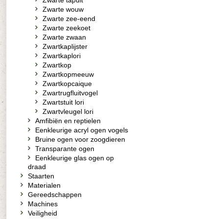
Zwarte tapuit
Zwarte wouw
Zwarte zee-eend
Zwarte zeekoet
Zwarte zwaan
Zwartkaplijster
Zwartkaplori
Zwartkop
Zwartkopmeeuw
Zwartkopcaique
Zwartrugfluitvogel
Zwartstuit lori
Zwartvleugel lori
Amfibiën en reptielen
Eenkleurige acryl ogen vogels
Bruine ogen voor zoogdieren
Transparante ogen
Eenkleurige glas ogen op
draad
Staarten
Materialen
Gereedschappen
Machines
Veiligheid