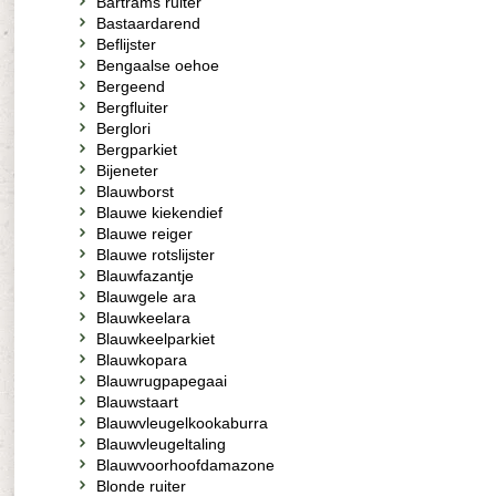
Bartrams ruiter
Bastaardarend
Beflijster
Bengaalse oehoe
Bergeend
Bergfluiter
Berglori
Bergparkiet
Bijeneter
Blauwborst
Blauwe kiekendief
Blauwe reiger
Blauwe rotslijster
Blauwfazantje
Blauwgele ara
Blauwkeelara
Blauwkeelparkiet
Blauwkopara
Blauwrugpapegaai
Blauwstaart
Blauwvleugelkookaburra
Blauwvleugeltaling
Blauwvoorhoofdamazone
Blonde ruiter