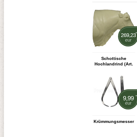
*
269,23
eur
Schottische
Hochlandrind (Art.
H-B1-G)
*
9,99
eur
Krümmungsmesser