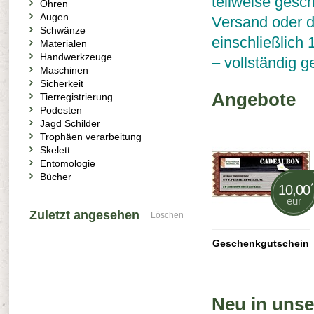
teilweise gesch
Ohren
Augen
Versand oder d
Schwänze
einschließlich 
Materialen
Handwerkzeuge
– vollständig 
Maschinen
Sicherkeit
Angebote
Tierregistrierung
Podesten
Jagd Schilder
Trophäen verarbeitung
Skelett
Entomologie
Bücher
*
10,00
eur
Zuletzt angesehen
Löschen
Geschenkgutschein
Neu in uns