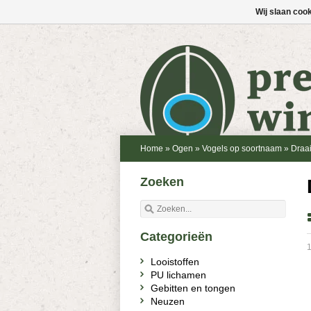
Wij slaan coo
Home
»
Ogen
»
Vogels op soortnaam
»
Draa
Zoeken
Categorieën
1
Looistoffen
PU lichamen
Gebitten en tongen
Neuzen