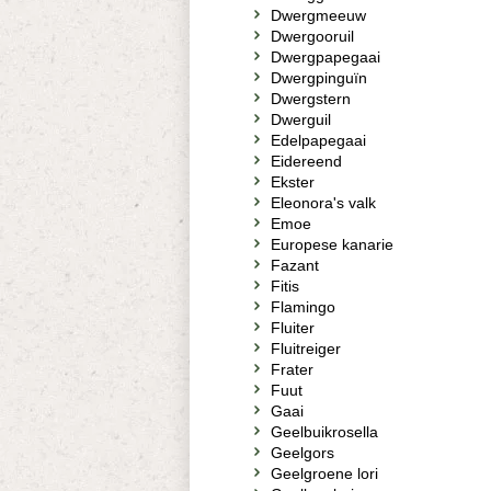
Dwergmeeuw
Dwergooruil
Dwergpapegaai
Dwergpinguïn
Dwergstern
Dwerguil
Edelpapegaai
Eidereend
Ekster
Eleonora's valk
Emoe
Europese kanarie
Fazant
Fitis
Flamingo
Fluiter
Fluitreiger
Frater
Fuut
Gaai
Geelbuikrosella
Geelgors
Geelgroene lori