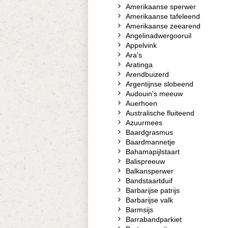
Amerikaanse sperwer
Amerikaanse tafeleend
Amerikaanse zeearend
Angelinadwergooruil
Appelvink
Ara's
Aratinga
Arendbuizerd
Argentijnse slobeend
Audouin's meeuw
Auerhoen
Australische fluiteend
Azuurmees
Baardgrasmus
Baardmannetje
Bahamapijlstaart
Balispreeuw
Balkansperwer
Bandstaartduif
Barbarijse patrijs
Barbarijse valk
Barmsijs
Barrabandparkiet