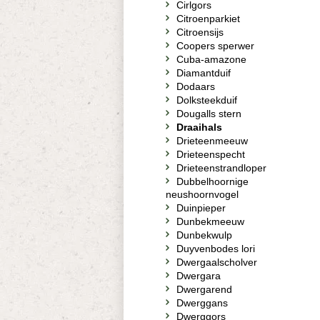
Cirlgors
Citroenparkiet
Citroensijs
Coopers sperwer
Cuba-amazone
Diamantduif
Dodaars
Dolksteekduif
Dougalls stern
Draaihals
Drieteenmeeuw
Drieteenspecht
Drieteenstrandloper
Dubbelhoornige
neushoornvogel
Duinpieper
Dunbekmeeuw
Dunbekwulp
Duyvenbodes lori
Dwergaalscholver
Dwergara
Dwergarend
Dwerggans
Dwerggors