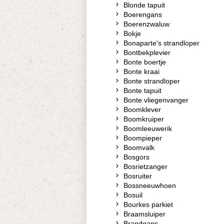
Blonde tapuit
Boerengans
Boerenzwaluw
Bokje
Bonaparte's strandloper
Bontbekplevier
Bonte boertje
Bonte kraai
Bonte strandloper
Bonte tapuit
Bonte vliegenvanger
Boomklever
Boomkruiper
Boomleeuwerik
Boompieper
Boomvalk
Bosgors
Bosrietzanger
Bosruiter
Bossneeuwhoen
Bosuil
Bourkes parkiet
Braamsluiper
Brandgans