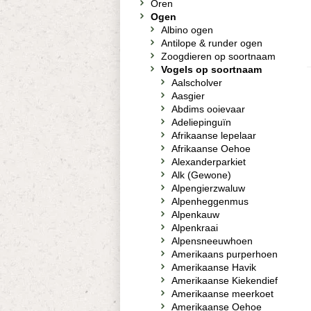
Oren
Ogen
Albino ogen
Antilope & runder ogen
Zoogdieren op soortnaam
Vogels op soortnaam
Aalscholver
Aasgier
Abdims ooievaar
Adeliepinguïn
Afrikaanse lepelaar
Afrikaanse Oehoe
Alexanderparkiet
Alk (Gewone)
Alpengierzwaluw
Alpenheggenmus
Alpenkauw
Alpenkraai
Alpensneeuwhoen
Amerikaans purperhoen
Amerikaanse Havik
Amerikaanse Kiekendief
Amerikaanse meerkoet
Amerikaanse Oehoe