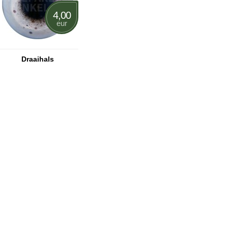
4,00
eur
Draaihals