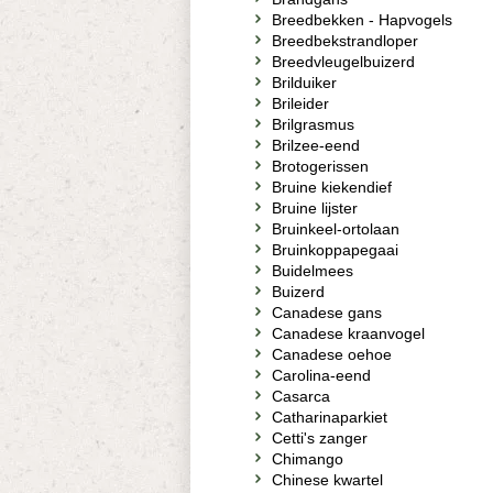
Breedbekken - Hapvogels
Breedbekstrandloper
Breedvleugelbuizerd
Brilduiker
Brileider
Brilgrasmus
Brilzee-eend
Brotogerissen
Bruine kiekendief
Bruine lijster
Bruinkeel-ortolaan
Bruinkoppapegaai
Buidelmees
Buizerd
Canadese gans
Canadese kraanvogel
Canadese oehoe
Carolina-eend
Casarca
Catharinaparkiet
Cetti's zanger
Chimango
Chinese kwartel