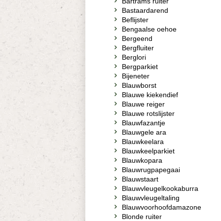
Bartrams ruiter
Bastaardarend
Beflijster
Bengaalse oehoe
Bergeend
Bergfluiter
Berglori
Bergparkiet
Bijeneter
Blauwborst
Blauwe kiekendief
Blauwe reiger
Blauwe rotslijster
Blauwfazantje
Blauwgele ara
Blauwkeelara
Blauwkeelparkiet
Blauwkopara
Blauwrugpapegaai
Blauwstaart
Blauwvleugelkookaburra
Blauwvleugeltaling
Blauwvoorhoofdamazone
Blonde ruiter