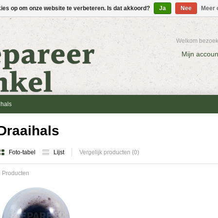
kies op om onze website te verbeteren. Is dat akkoord?
Ja
Nee
Meer 
Welkom bezoeke
Mijn accoun
ihals
Draaihals
Foto-tabel
Lijst
Vergelijk producten (0)
 Producten