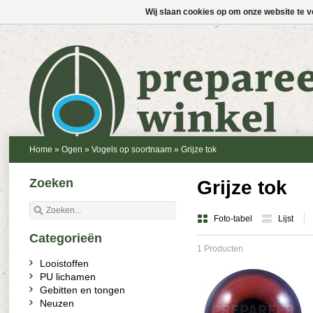
Wij slaan cookies op om onze website te v
Home
»
Ogen
»
Vogels op soortnaam
»
Grijze tok
Zoeken
Grijze tok
Foto-tabel
Lijst
Categorieën
1 Producten
Looistoffen
PU lichamen
Gebitten en tongen
Neuzen