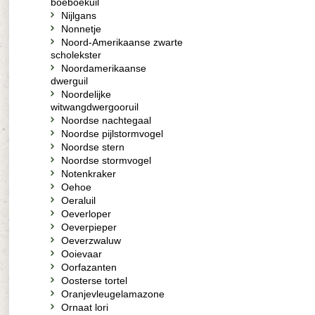
boeboekuil
Nijlgans
Nonnetje
Noord-Amerikaanse zwarte
scholekster
Noordamerikaanse
dwerguil
Noordelijke
witwangdwergooruil
Noordse nachtegaal
Noordse pijlstormvogel
Noordse stern
Noordse stormvogel
Notenkraker
Oehoe
Oeraluil
Oeverloper
Oeverpieper
Oeverzwaluw
Ooievaar
Oorfazanten
Oosterse tortel
Oranjevleugelamazone
Ornaat lori