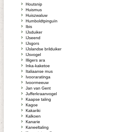
Houtsnip
Huismus
Huiszwaluw
Humboldtpinguïn
Ibis
IJsduiker
IJseend
IJsgors
IJslandse brilduiker
IJsvogel
Illigers ara
Inka-kaketoe
Italiaanse mus
Ivooraratinga
Ivoormeeuw
Jan van Gent
Jufferkraanvogel
Kaapse taling
Kagoe
Kakariki
Kalkoen
Kanarie
Kaneeltaling