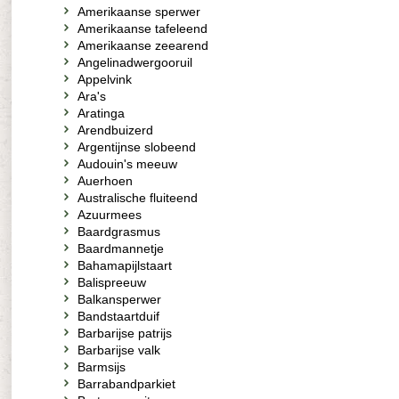
Amerikaanse sperwer
Amerikaanse tafeleend
Amerikaanse zeearend
Angelinadwergooruil
Appelvink
Ara's
Aratinga
Arendbuizerd
Argentijnse slobeend
Audouin's meeuw
Auerhoen
Australische fluiteend
Azuurmees
Baardgrasmus
Baardmannetje
Bahamapijlstaart
Balispreeuw
Balkansperwer
Bandstaartduif
Barbarijse patrijs
Barbarijse valk
Barmsijs
Barrabandparkiet