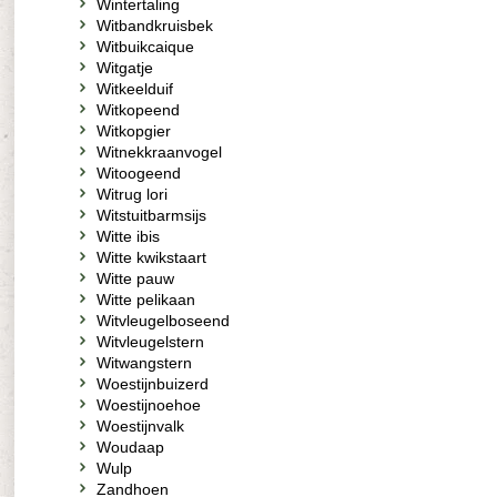
Wintertaling
Witbandkruisbek
Witbuikcaique
Witgatje
Witkeelduif
Witkopeend
Witkopgier
Witnekkraanvogel
Witoogeend
Witrug lori
Witstuitbarmsijs
Witte ibis
Witte kwikstaart
Witte pauw
Witte pelikaan
Witvleugelboseend
Witvleugelstern
Witwangstern
Woestijnbuizerd
Woestijnoehoe
Woestijnvalk
Woudaap
Wulp
Zandhoen