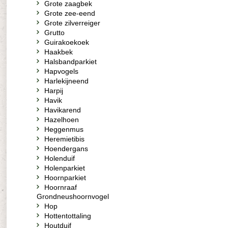
Grote zaagbek
Grote zee-eend
Grote zilverreiger
Grutto
Guirakoekoek
Haakbek
Halsbandparkiet
Hapvogels
Harlekijneend
Harpij
Havik
Havikarend
Hazelhoen
Heggenmus
Heremietibis
Hoendergans
Holenduif
Holenparkiet
Hoornparkiet
Hoornraaf
Grondneushoornvogel
Hop
Hottentottaling
Houtduif