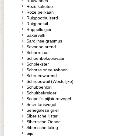
Rouwmees
Roze kaketoe
Roze pelikaan
Ruigpootbuizerd
Ruigpootuil
Rüppells gier
Sakervalk
Sardijnse grasmus
Savanne arend
Scharrelaar
Schoenbekooievaar
Scholekster
Schotse sneeuwhoen
Schreeuwarend
Schreeuwuil (Westelijke)
Schubbenlori
Schuitbekreiger
Scopoli's pijlstormvogel
Secretarisvogel
Senegalese griel
Siberische lijster
Siberische Oehoe
Siberische taling
Sijs