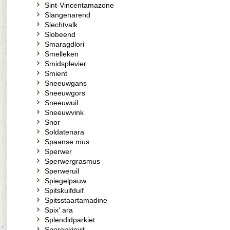
Sint-Vincentamazone
Slangenarend
Slechtvalk
Slobeend
Smaragdlori
Smelleken
Smidsplevier
Smient
Sneeuwgans
Sneeuwgors
Sneeuwuil
Sneeuwvink
Snor
Soldatenara
Spaanse mus
Sperwer
Sperwergrasmus
Sperweruil
Spiegelpauw
Spitskuifduif
Spitsstaartamadine
Spix' ara
Splendidparkiet
Sporenkievit