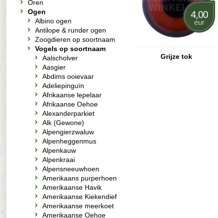
Oren
Ogen
4,00
Albino ogen
eur
Antilope & runder ogen
Zoogdieren op soortnaam
Vogels op soortnaam
Grijze tok
Aalscholver
Aasgier
Abdims ooievaar
Adeliepinguïn
Afrikaanse lepelaar
Afrikaanse Oehoe
Alexanderparkiet
Alk (Gewone)
Alpengierzwaluw
Alpenheggenmus
Alpenkauw
Alpenkraai
Alpensneeuwhoen
Amerikaans purperhoen
Amerikaanse Havik
Amerikaanse Kiekendief
Amerikaanse meerkoet
Amerikaanse Oehoe