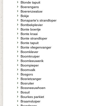
Blonde tapuit
Boerengans
Boerenzwaluw
Bokje
Bonaparte's strandloper
Bontbekplevier
Bonte boertje
Bonte kraai
Bonte strandloper
Bonte tapuit
Bonte vliegenvanger
Boomklever
Boomkruiper
Boomleeuwerik
Boompieper
Boomvalk
Bosgors
Bosrietzanger
Bosruiter
Bossneeuwhoen
Bosuil
Bourkes parkiet
Braamsluiper
Brandgans