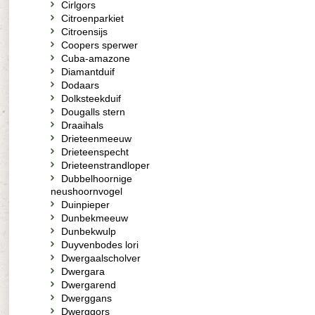
Cirlgors
Citroenparkiet
Citroensijs
Coopers sperwer
Cuba-amazone
Diamantduif
Dodaars
Dolksteekduif
Dougalls stern
Draaihals
Drieteenmeeuw
Drieteenspecht
Drieteenstrandloper
Dubbelhoornige
neushoornvogel
Duinpieper
Dunbekmeeuw
Dunbekwulp
Duyvenbodes lori
Dwergaalscholver
Dwergara
Dwergarend
Dwerggans
Dwerggors