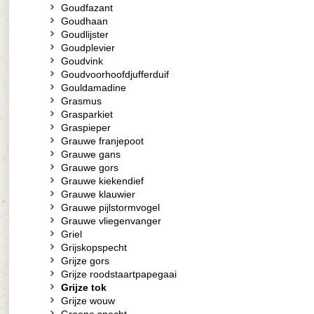
Goudfazant
Goudhaan
Goudlijster
Goudplevier
Goudvink
Goudvoorhoofdjufferduif
Gouldamadine
Grasmus
Grasparkiet
Graspieper
Grauwe franjepoot
Grauwe gans
Grauwe gors
Grauwe kiekendief
Grauwe klauwier
Grauwe pijlstormvogel
Grauwe vliegenvanger
Griel
Grijskopspecht
Grijze gors
Grijze roodstaartpapegaai
Grijze tok
Grijze wouw