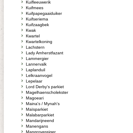
Kuifleeuwerik
Kuifmees
Kuifpapegaaiduiker
Kuifseriema
Kuifzaagbek
Kwak
Kwartel
Kwartelkoning
Lachstern
Lady Amherstfazant
Lammergier
Lannervalk
Laplanduil
Lelkraanvogel
Lepelaar
Lord Derby's parkiet
Magelhaenscholekster
Magoeari
Maina's / Mynah's
Maïsparkiet
Malabarparkiet
Mandarijneend
Manengans
Mangrovereiger