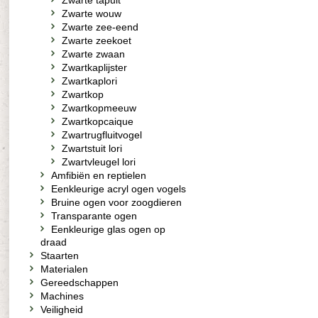
Zwarte tapuit
Zwarte wouw
Zwarte zee-eend
Zwarte zeekoet
Zwarte zwaan
Zwartkaplijster
Zwartkaplori
Zwartkop
Zwartkopmeeuw
Zwartkopcaique
Zwartrugfluitvogel
Zwartstuit lori
Zwartvleugel lori
Amfibiën en reptielen
Eenkleurige acryl ogen vogels
Bruine ogen voor zoogdieren
Transparante ogen
Eenkleurige glas ogen op
draad
Staarten
Materialen
Gereedschappen
Machines
Veiligheid