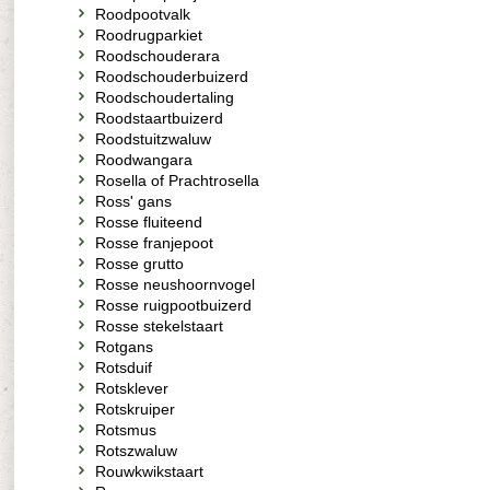
Roodpootvalk
Roodrugparkiet
Roodschouderara
Roodschouderbuizerd
Roodschoudertaling
Roodstaartbuizerd
Roodstuitzwaluw
Roodwangara
Rosella of Prachtrosella
Ross' gans
Rosse fluiteend
Rosse franjepoot
Rosse grutto
Rosse neushoornvogel
Rosse ruigpootbuizerd
Rosse stekelstaart
Rotgans
Rotsduif
Rotsklever
Rotskruiper
Rotsmus
Rotszwaluw
Rouwkwikstaart