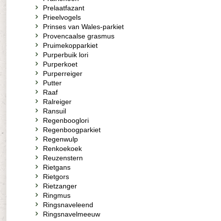
Prelaatfazant
Prieelvogels
Prinses van Wales-parkiet
Provencaalse grasmus
Pruimekopparkiet
Purperbuik lori
Purperkoet
Purperreiger
Putter
Raaf
Ralreiger
Ransuil
Regenbooglori
Regenboogparkiet
Regenwulp
Renkoekoek
Reuzenstern
Rietgans
Rietgors
Rietzanger
Ringmus
Ringsnaveleend
Ringsnavelmeeuw