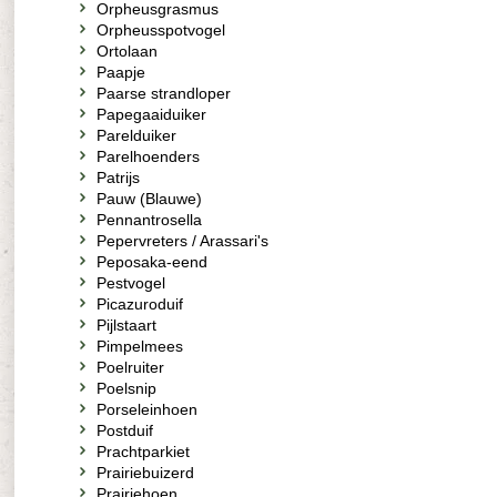
Orpheusgrasmus
Orpheusspotvogel
Ortolaan
Paapje
Paarse strandloper
Papegaaiduiker
Parelduiker
Parelhoenders
Patrijs
Pauw (Blauwe)
Pennantrosella
Pepervreters / Arassari's
Peposaka-eend
Pestvogel
Picazuroduif
Pijlstaart
Pimpelmees
Poelruiter
Poelsnip
Porseleinhoen
Postduif
Prachtparkiet
Prairiebuizerd
Prairiehoen