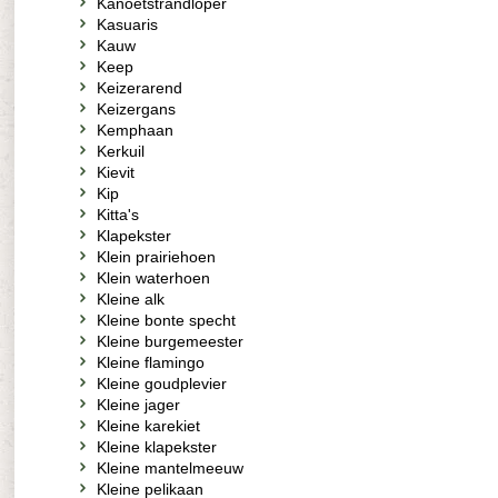
Kanoetstrandloper
Kasuaris
Kauw
Keep
Keizerarend
Keizergans
Kemphaan
Kerkuil
Kievit
Kip
Kitta's
Klapekster
Klein prairiehoen
Klein waterhoen
Kleine alk
Kleine bonte specht
Kleine burgemeester
Kleine flamingo
Kleine goudplevier
Kleine jager
Kleine karekiet
Kleine klapekster
Kleine mantelmeeuw
Kleine pelikaan