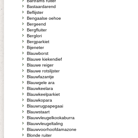
Bartrams ruiter
Bastaardarend
Beflijster
Bengaalse oehoe
Bergeend
Bergfluiter
Berglori
Bergparkiet
Bijeneter
Blauwborst
Blauwe kiekendief
Blauwe reiger
Blauwe rotslijster
Blauwfazantje
Blauwgele ara
Blauwkeelara
Blauwkeelparkiet
Blauwkopara
Blauwrugpapegaai
Blauwstaart
Blauwvleugelkookaburra
Blauwvleugeltaling
Blauwvoorhoofdamazone
Blonde ruiter