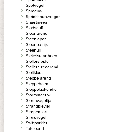
Spotvogel
Spreeuw
Sprinkhaanzanger
Staartmees
Stadsduif
Steenarend
Steenloper
Steenpatrijs
Steenuil
Stekelstaarthoen
Stellers eider
Stellers zeearend
Steltkluut
Steppe arend
Steppehoen
Steppekiekendief
Stormmeeuw
Stormvogeltje
Strandplevier
Strepen lori
Struisvogel
Swiftparkiet
Tafeleend