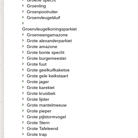
Groene specht
Groenling
Groenpootruiter
Groenvleugelduif
Groenvleugelkoningsparkiet
Groenwangamazone
Grote alexanderparkiet
Grote amazone
Grote bonte specht
Grote burgemeester
Grote fuut
Grote geelkuifkaketoe
Grote gele kwikstaart
Grote jager
Grote karekiet
Grote kruisbek
Grote lijster
Grote mantelmeeuw
Grote pieper
Grote pijlstormvogel
Grote Stern
Grote Tafeleend
Grote trap