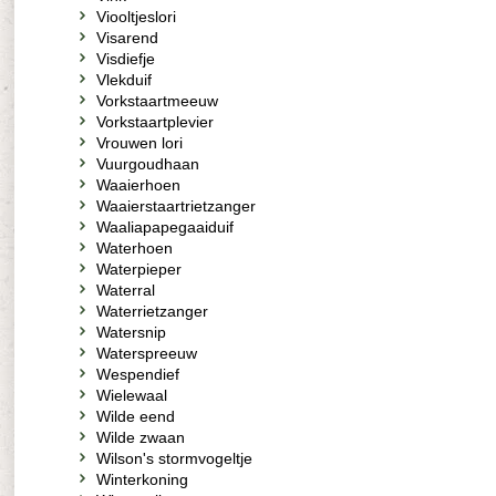
Viooltjeslori
Visarend
Visdiefje
Vlekduif
Vorkstaartmeeuw
Vorkstaartplevier
Vrouwen lori
Vuurgoudhaan
Waaierhoen
Waaierstaartrietzanger
Waaliapapegaaiduif
Waterhoen
Waterpieper
Waterral
Waterrietzanger
Watersnip
Waterspreeuw
Wespendief
Wielewaal
Wilde eend
Wilde zwaan
Wilson's stormvogeltje
Winterkoning