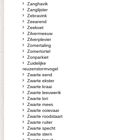
Zanghavik
Zanglijster
Zebravink
Zeearend
Zeekoet
Zilvermeeuw
Zilverplevier
Zomertaling
Zomertortel
Zonparkiet
Zuidelijke
reuzenstormvogel
Zwarte eend
Zwarte ekster
Zwarte kraai
Zwarte leeuwerik
Zwarte lori
Zwarte mees
Zwarte ooievaar
Zwarte roodstaart
Zwarte ruiter
Zwarte specht
Zwarte stern