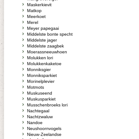
Maskerkievit
Matkop
Meerkoet
Merel
Meyer papegaai
Middelste bonte specht
Middelste jager
Middelste zaagbek
Moerassneeuwhoen
Molukken lori
Molukkenkaketoe
Monniksgier
Monniksparkiet
Morinelplevier
Motmots
Muskuseend
Muskusparkiet
Musschenbroeks lori
Nachtegaal
Nachtzwaluw
Nandoe
Neushoornvogels
Nieuw-Zeelandse