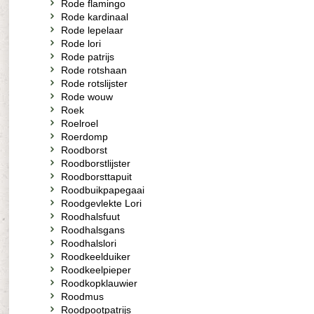
Rode flamingo
Rode kardinaal
Rode lepelaar
Rode lori
Rode patrijs
Rode rotshaan
Rode rotslijster
Rode wouw
Roek
Roelroel
Roerdomp
Roodborst
Roodborstlijster
Roodborsttapuit
Roodbuikpapegaai
Roodgevlekte Lori
Roodhalsfuut
Roodhalsgans
Roodhalslori
Roodkeelduiker
Roodkeelpieper
Roodkopklauwier
Roodmus
Roodpootpatrijs