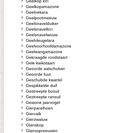
Geelkop lori
Geelkopamazone
Geelnekara
Geelpootmeeuw
Geelsnavelduiker
Geelsnavellori
Geelsnavelwouw
Geelvleugelara
Geelvoorhoofdamazone
Geelwangamazone
Gekraagde roodstaart
Gele kwikstaart
Geoorde aalscholver
Geoorde fuut
Geschubde kwartel
Gespikkelde duif
Gestreepte bosuil
Gestreepte ransuil
Gewone jaarvogel
Gierparelhoen
Giervalk
Gierzwaluw
Glanskop
Glansspreeuwen