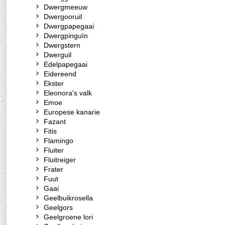
Dwergmeeuw
Dwergooruil
Dwergpapegaai
Dwergpinguïn
Dwergstern
Dwerguil
Edelpapegaai
Eidereend
Ekster
Eleonora's valk
Emoe
Europese kanarie
Fazant
Fitis
Flamingo
Fluiter
Fluitreiger
Frater
Fuut
Gaai
Geelbuikrosella
Geelgors
Geelgroene lori