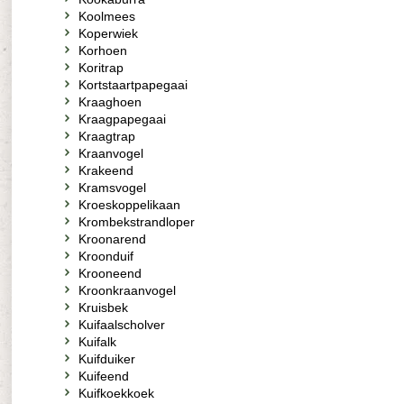
Koolmees
Koperwiek
Korhoen
Koritrap
Kortstaartpapegaai
Kraaghoen
Kraagpapegaai
Kraagtrap
Kraanvogel
Krakeend
Kramsvogel
Kroeskoppelikaan
Krombekstrandloper
Kroonarend
Kroonduif
Krooneend
Kroonkraanvogel
Kruisbek
Kuifaalscholver
Kuifalk
Kuifduiker
Kuifeend
Kuifkoekkoek