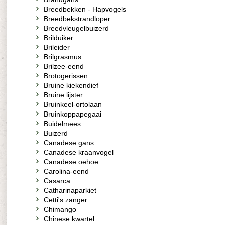
Breedbekken - Hapvogels
Breedbekstrandloper
Breedvleugelbuizerd
Brilduiker
Brileider
Brilgrasmus
Brilzee-eend
Brotogerissen
Bruine kiekendief
Bruine lijster
Bruinkeel-ortolaan
Bruinkoppapegaai
Buidelmees
Buizerd
Canadese gans
Canadese kraanvogel
Canadese oehoe
Carolina-eend
Casarca
Catharinaparkiet
Cetti's zanger
Chimango
Chinese kwartel