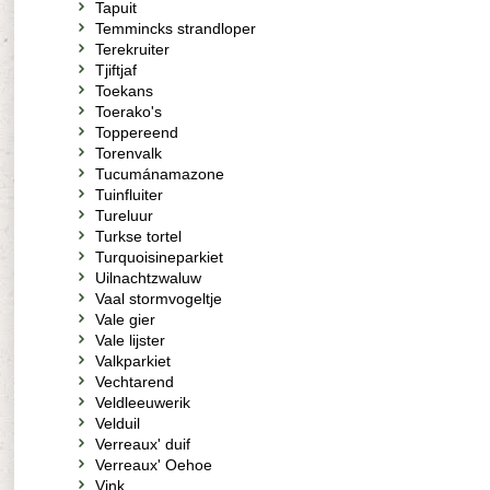
Tapuit
Temmincks strandloper
Terekruiter
Tjiftjaf
Toekans
Toerako's
Toppereend
Torenvalk
Tucumánamazone
Tuinfluiter
Tureluur
Turkse tortel
Turquoisineparkiet
Uilnachtzwaluw
Vaal stormvogeltje
Vale gier
Vale lijster
Valkparkiet
Vechtarend
Veldleeuwerik
Velduil
Verreaux' duif
Verreaux' Oehoe
Vink