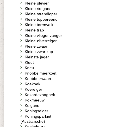
Kleine plevier
Kleine rietgans
Kleine strandloper
Kleine toppereend
Kleine torenvalk
Kleine trap
Kleine vliegenvanger
Kleine zilverreiger
Kleine zwaan
Kleine zwartkop
Kleinste jager
Kluut
Kneu
Knobbelmeerkoet
Knobbelzwaan
Koekoek
Koereiger
Kokardezaagbek
Kokmeeuw
Kolgans
Koningseider
Koningsparkiet
(Australische)
Kookaburra