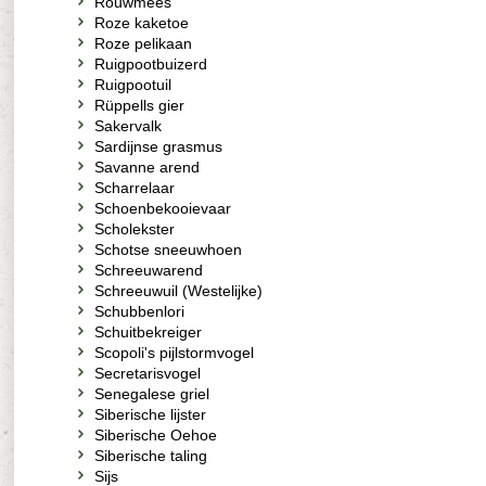
Rouwmees
Roze kaketoe
Roze pelikaan
Ruigpootbuizerd
Ruigpootuil
Rüppells gier
Sakervalk
Sardijnse grasmus
Savanne arend
Scharrelaar
Schoenbekooievaar
Scholekster
Schotse sneeuwhoen
Schreeuwarend
Schreeuwuil (Westelijke)
Schubbenlori
Schuitbekreiger
Scopoli's pijlstormvogel
Secretarisvogel
Senegalese griel
Siberische lijster
Siberische Oehoe
Siberische taling
Sijs