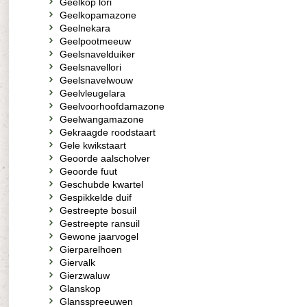
Geelkop lori
Geelkopamazone
Geelnekara
Geelpootmeeuw
Geelsnavelduiker
Geelsnavellori
Geelsnavelwouw
Geelvleugelara
Geelvoorhoofdamazone
Geelwangamazone
Gekraagde roodstaart
Gele kwikstaart
Geoorde aalscholver
Geoorde fuut
Geschubde kwartel
Gespikkelde duif
Gestreepte bosuil
Gestreepte ransuil
Gewone jaarvogel
Gierparelhoen
Giervalk
Gierzwaluw
Glanskop
Glansspreeuwen