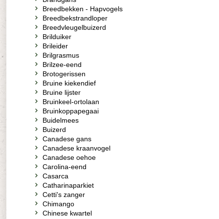
Breedbekken - Hapvogels
Breedbekstrandloper
Breedvleugelbuizerd
Brilduiker
Brileider
Brilgrasmus
Brilzee-eend
Brotogerissen
Bruine kiekendief
Bruine lijster
Bruinkeel-ortolaan
Bruinkoppapegaai
Buidelmees
Buizerd
Canadese gans
Canadese kraanvogel
Canadese oehoe
Carolina-eend
Casarca
Catharinaparkiet
Cetti's zanger
Chimango
Chinese kwartel