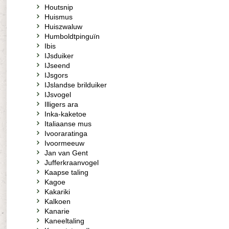
Houtsnip
Huismus
Huiszwaluw
Humboldtpinguïn
Ibis
IJsduiker
IJseend
IJsgors
IJslandse brilduiker
IJsvogel
Illigers ara
Inka-kaketoe
Italiaanse mus
Ivooraratinga
Ivoormeeuw
Jan van Gent
Jufferkraanvogel
Kaapse taling
Kagoe
Kakariki
Kalkoen
Kanarie
Kaneeltaling