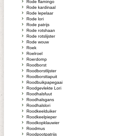
Rode flamingo
Rode kardinaal
Rode lepelaar
Rode lori
Rode patrijs
Rode rotshaan
Rode rotslijster
Rode wouw
Roek
Roelroel
Roerdomp
Roodborst
Roodborstlijster
Roodborsttapuit
Roodbuikpapegaai
Roodgevlekte Lori
Roodhalsfuut
Roodhalsgans
Roodhalslori
Roodkeelduiker
Roodkeelpieper
Roodkopklauwier
Roodmus
Roodpootpatrijs