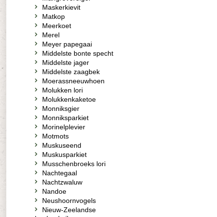
Maskerkievit
Matkop
Meerkoet
Merel
Meyer papegaai
Middelste bonte specht
Middelste jager
Middelste zaagbek
Moerassneeuwhoen
Molukken lori
Molukkenkaketoe
Monniksgier
Monniksparkiet
Morinelplevier
Motmots
Muskuseend
Muskusparkiet
Musschenbroeks lori
Nachtegaal
Nachtzwaluw
Nandoe
Neushoornvogels
Nieuw-Zeelandse