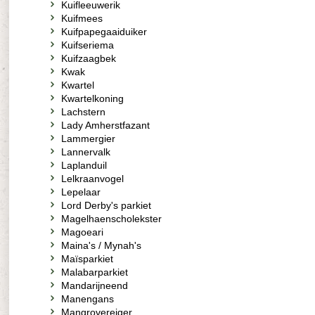
Kuifleeuwerik
Kuifmees
Kuifpapegaaiduiker
Kuifseriema
Kuifzaagbek
Kwak
Kwartel
Kwartelkoning
Lachstern
Lady Amherstfazant
Lammergier
Lannervalk
Laplanduil
Lelkraanvogel
Lepelaar
Lord Derby's parkiet
Magelhaenscholekster
Magoeari
Maina's / Mynah's
Maïsparkiet
Malabarparkiet
Mandarijneend
Manengans
Mangrovereiger