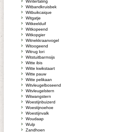
Wintertaling
Witbandkruisbek
Witbuikcaique
Witgatje
Witkeelduif
Witkopeend
Witkopgier
Witnekkraanvogel
Witoogeend
Witrug lori
Witstuitbarmsijs
Witte ibis
Witte kwikstaart
Witte pauw
Witte pelikaan
Witvleugelboseend
Witvleugelstern
Witwangstern
Woestijnbuizerd
Woestijnoehoe
Woestijnvalk
Woudaap
Wulp
Zandhoen