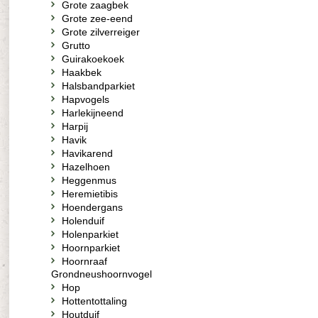
Grote zaagbek
Grote zee-eend
Grote zilverreiger
Grutto
Guirakoekoek
Haakbek
Halsbandparkiet
Hapvogels
Harlekijneend
Harpij
Havik
Havikarend
Hazelhoen
Heggenmus
Heremietibis
Hoendergans
Holenduif
Holenparkiet
Hoornparkiet
Hoornraaf
Grondneushoornvogel
Hop
Hottentottaling
Houtduif