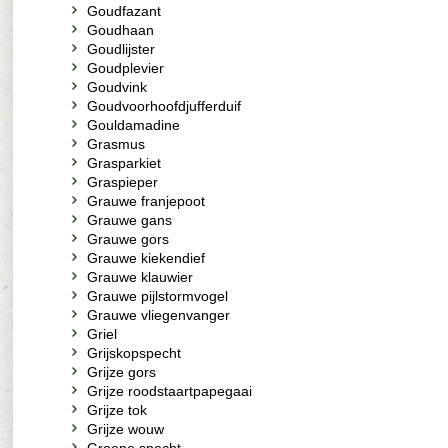
Goudfazant
Goudhaan
Goudlijster
Goudplevier
Goudvink
Goudvoorhoofdjufferduif
Gouldamadine
Grasmus
Grasparkiet
Graspieper
Grauwe franjepoot
Grauwe gans
Grauwe gors
Grauwe kiekendief
Grauwe klauwier
Grauwe pijlstormvogel
Grauwe vliegenvanger
Griel
Grijskopspecht
Grijze gors
Grijze roodstaartpapegaai
Grijze tok
Grijze wouw