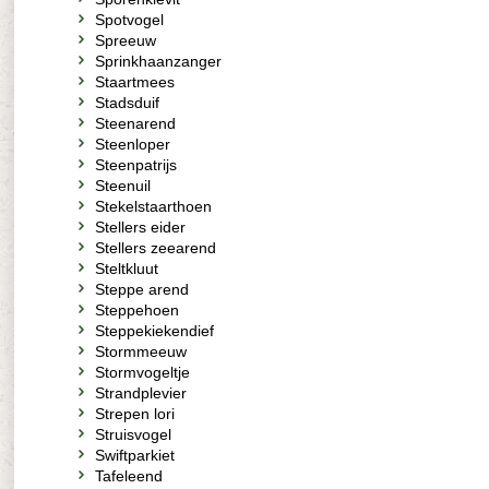
Spotvogel
Spreeuw
Sprinkhaanzanger
Staartmees
Stadsduif
Steenarend
Steenloper
Steenpatrijs
Steenuil
Stekelstaarthoen
Stellers eider
Stellers zeearend
Steltkluut
Steppe arend
Steppehoen
Steppekiekendief
Stormmeeuw
Stormvogeltje
Strandplevier
Strepen lori
Struisvogel
Swiftparkiet
Tafeleend