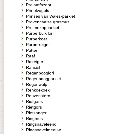
Prelaatfazant
Prieelvogels
Prinses van Wales-parkiet
Provencaalse grasmus
Pruimekopparkiet
Purperbuik lori
Purperkoet
Purperreiger
Putter
Raaf
Ralreiger
Ransuil
Regenbooglori
Regenboogparkiet
Regenwulp
Renkoekoek
Reuzenstern
Rietgans
Rietgors
Rietzanger
Ringmus
Ringsnaveleend
Ringsnavelmeeuw