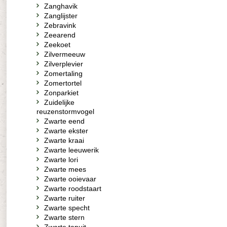
Zanghavik
Zanglijster
Zebravink
Zeearend
Zeekoet
Zilvermeeuw
Zilverplevier
Zomertaling
Zomertortel
Zonparkiet
Zuidelijke
reuzenstormvogel
Zwarte eend
Zwarte ekster
Zwarte kraai
Zwarte leeuwerik
Zwarte lori
Zwarte mees
Zwarte ooievaar
Zwarte roodstaart
Zwarte ruiter
Zwarte specht
Zwarte stern