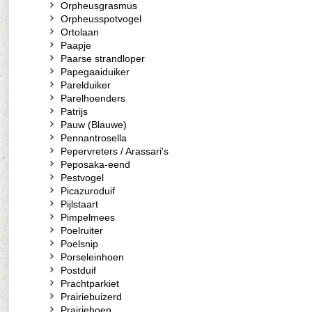
Orpheusgrasmus
Orpheusspotvogel
Ortolaan
Paapje
Paarse strandloper
Papegaaiduiker
Parelduiker
Parelhoenders
Patrijs
Pauw (Blauwe)
Pennantrosella
Pepervreters / Arassari's
Peposaka-eend
Pestvogel
Picazuroduif
Pijlstaart
Pimpelmees
Poelruiter
Poelsnip
Porseleinhoen
Postduif
Prachtparkiet
Prairiebuizerd
Prairiehoen