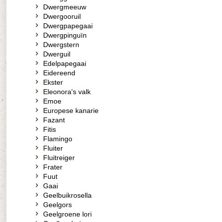
Dwergmeeuw
Dwergooruil
Dwergpapegaai
Dwergpinguïn
Dwergstern
Dwerguil
Edelpapegaai
Eidereend
Ekster
Eleonora's valk
Emoe
Europese kanarie
Fazant
Fitis
Flamingo
Fluiter
Fluitreiger
Frater
Fuut
Gaai
Geelbuikrosella
Geelgors
Geelgroene lori