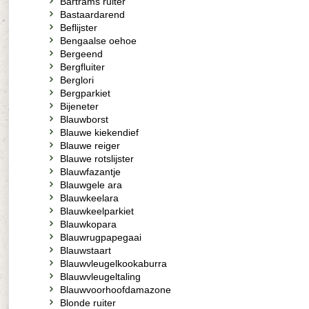
Bartrams ruiter
Bastaardarend
Beflijster
Bengaalse oehoe
Bergeend
Bergfluiter
Berglori
Bergparkiet
Bijeneter
Blauwborst
Blauwe kiekendief
Blauwe reiger
Blauwe rotslijster
Blauwfazantje
Blauwgele ara
Blauwkeelara
Blauwkeelparkiet
Blauwkopara
Blauwrugpapegaai
Blauwstaart
Blauwvleugelkookaburra
Blauwvleugeltaling
Blauwvoorhoofdamazone
Blonde ruiter