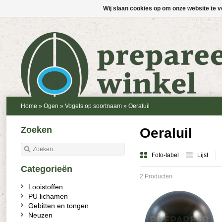
Wij slaan cookies op om onze website te v
Home
»
Ogen
»
Vogels op soortnaam
»
Oeraluil
Zoeken
Oeraluil
Foto-tabel
Lijst
Categorieën
2 Producten
Looistoffen
PU lichamen
Gebitten en tongen
Neuzen