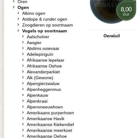
Oren
Ogen
8,00
Albino ogen
eur
Antilope & runder ogen
Zoogdieren op soortnaam
Vogels op soortnaam
Oeraluil
Aalscholver
Aasgier
Abdims ooievaar
Adeliepinguïn
Afrikaanse lepelaar
Afrikaanse Oehoe
Alexanderparkiet
Alk (Gewone)
Alpengierzwaluw
Alpenheggenmus
Alpenkauw
Alpenkraai
Alpensneeuwhoen
Amerikaans purperhoen
Amerikaanse Havik
Amerikaanse Kiekendief
Amerikaanse meerkoet
Amerikaanse Oehoe