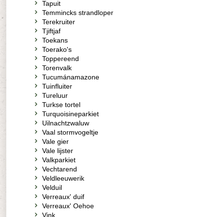
Tapuit
Temmincks strandloper
Terekruiter
Tjiftjaf
Toekans
Toerako's
Toppereend
Torenvalk
Tucumánamazone
Tuinfluiter
Tureluur
Turkse tortel
Turquoisineparkiet
Uilnachtzwaluw
Vaal stormvogeltje
Vale gier
Vale lijster
Valkparkiet
Vechtarend
Veldleeuwerik
Velduil
Verreaux' duif
Verreaux' Oehoe
Vink