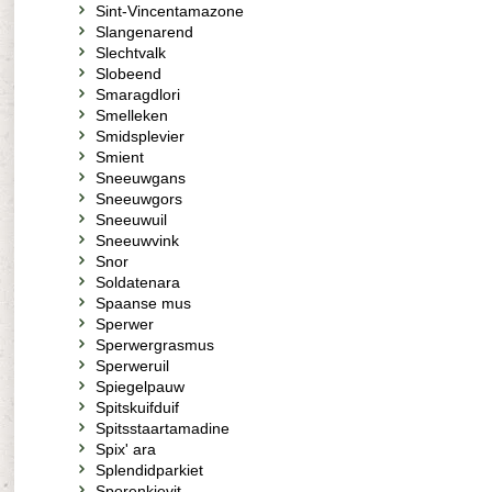
Sint-Vincentamazone
Slangenarend
Slechtvalk
Slobeend
Smaragdlori
Smelleken
Smidsplevier
Smient
Sneeuwgans
Sneeuwgors
Sneeuwuil
Sneeuwvink
Snor
Soldatenara
Spaanse mus
Sperwer
Sperwergrasmus
Sperweruil
Spiegelpauw
Spitskuifduif
Spitsstaartamadine
Spix' ara
Splendidparkiet
Sporenkievit