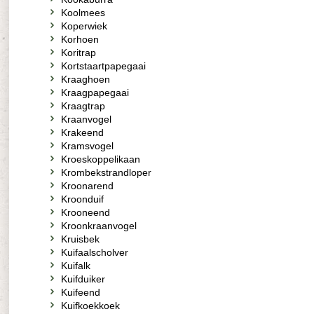
Koolmees
Koperwiek
Korhoen
Koritrap
Kortstaartpapegaai
Kraaghoen
Kraagpapegaai
Kraagtrap
Kraanvogel
Krakeend
Kramsvogel
Kroeskoppelikaan
Krombekstrandloper
Kroonarend
Kroonduif
Krooneend
Kroonkraanvogel
Kruisbek
Kuifaalscholver
Kuifalk
Kuifduiker
Kuifeend
Kuifkoekkoek