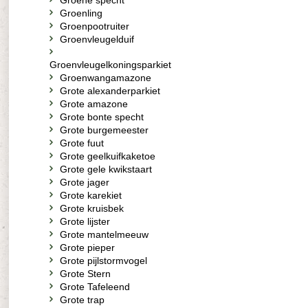
Groene specht
Groenling
Groenpootruiter
Groenvleugelduif
Groenvleugelkoningsparkiet
Groenwangamazone
Grote alexanderparkiet
Grote amazone
Grote bonte specht
Grote burgemeester
Grote fuut
Grote geelkuifkaketoe
Grote gele kwikstaart
Grote jager
Grote karekiet
Grote kruisbek
Grote lijster
Grote mantelmeeuw
Grote pieper
Grote pijlstormvogel
Grote Stern
Grote Tafeleend
Grote trap