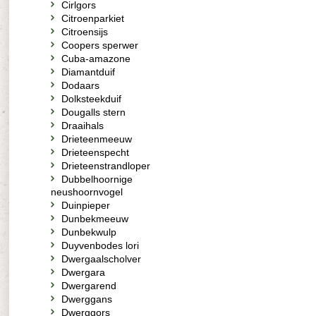
Cirlgors
Citroenparkiet
Citroensijs
Coopers sperwer
Cuba-amazone
Diamantduif
Dodaars
Dolksteekduif
Dougalls stern
Draaihals
Drieteenmeeuw
Drieteenspecht
Drieteenstrandloper
Dubbelhoornige
neushoornvogel
Duinpieper
Dunbekmeeuw
Dunbekwulp
Duyvenbodes lori
Dwergaalscholver
Dwergara
Dwergarend
Dwerggans
Dwerggors