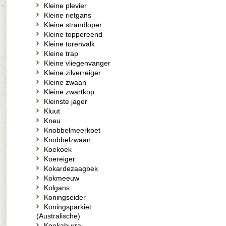
Kleine plevier
Kleine rietgans
Kleine strandloper
Kleine toppereend
Kleine torenvalk
Kleine trap
Kleine vliegenvanger
Kleine zilverreiger
Kleine zwaan
Kleine zwartkop
Kleinste jager
Kluut
Kneu
Knobbelmeerkoet
Knobbelzwaan
Koekoek
Koereiger
Kokardezaagbek
Kokmeeuw
Kolgans
Koningseider
Koningsparkiet
(Australische)
Kookaburra