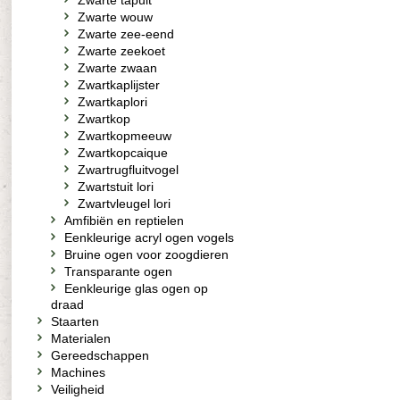
Zwarte tapuit
Zwarte wouw
Zwarte zee-eend
Zwarte zeekoet
Zwarte zwaan
Zwartkaplijster
Zwartkaplori
Zwartkop
Zwartkopmeeuw
Zwartkopcaique
Zwartrugfluitvogel
Zwartstuit lori
Zwartvleugel lori
Amfibiën en reptielen
Eenkleurige acryl ogen vogels
Bruine ogen voor zoogdieren
Transparante ogen
Eenkleurige glas ogen op
draad
Staarten
Materialen
Gereedschappen
Machines
Veiligheid