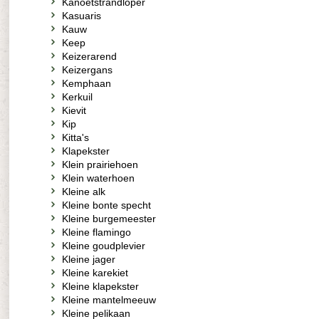
Kanoetstrandloper
Kasuaris
Kauw
Keep
Keizerarend
Keizergans
Kemphaan
Kerkuil
Kievit
Kip
Kitta's
Klapekster
Klein prairiehoen
Klein waterhoen
Kleine alk
Kleine bonte specht
Kleine burgemeester
Kleine flamingo
Kleine goudplevier
Kleine jager
Kleine karekiet
Kleine klapekster
Kleine mantelmeeuw
Kleine pelikaan