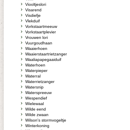
Viooltjeslori
Visarend
Visdiefje
Vlekduif
Vorkstaartmeeuw
Vorkstaartplevier
Vrouwen lori
Vuurgoudhaan
Waaierhoen
Waaierstaartrietzanger
Waaliapapegaaiduif
Waterhoen
Waterpieper
Waterral
Waterrietzanger
Watersnip
Waterspreeuw
Wespendief
Wielewaal
Wilde eend
Wilde zwaan
Wilson's stormvogeltje
Winterkoning