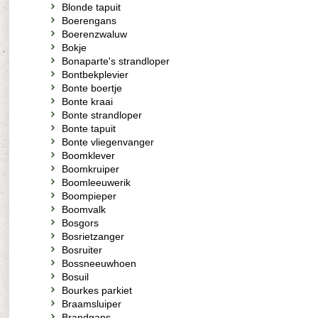
Blonde tapuit
Boerengans
Boerenzwaluw
Bokje
Bonaparte's strandloper
Bontbekplevier
Bonte boertje
Bonte kraai
Bonte strandloper
Bonte tapuit
Bonte vliegenvanger
Boomklever
Boomkruiper
Boomleeuwerik
Boompieper
Boomvalk
Bosgors
Bosrietzanger
Bosruiter
Bossneeuwhoen
Bosuil
Bourkes parkiet
Braamsluiper
Brandgans