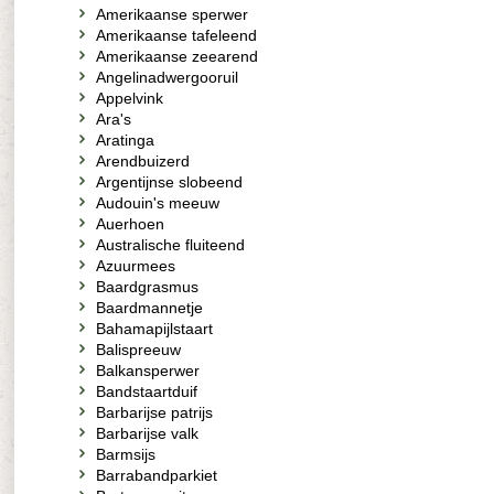
Amerikaanse sperwer
Amerikaanse tafeleend
Amerikaanse zeearend
Angelinadwergooruil
Appelvink
Ara's
Aratinga
Arendbuizerd
Argentijnse slobeend
Audouin's meeuw
Auerhoen
Australische fluiteend
Azuurmees
Baardgrasmus
Baardmannetje
Bahamapijlstaart
Balispreeuw
Balkansperwer
Bandstaartduif
Barbarijse patrijs
Barbarijse valk
Barmsijs
Barrabandparkiet