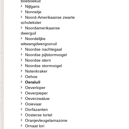
boeboekuil
Nijlgans
Nonnetje
Noord-Amerikaanse zwarte
scholekster
Noordamerikaanse
dwerguil
Noordelijke
witwangdwergooruil
Noordse nachtegaal
Noordse pijlstormvogel
Noordse stern
Noordse stormvogel
Notenkraker
Oehoe
Oeraluil
Oeverloper
Oeverpieper
Oeverzwaluw
Ooievaar
Oorfazanten
Oosterse tortel
Oranjevleugelamazone
Ornaat lori