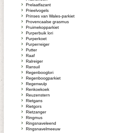
Prelaatfazant
Prieelvogels
Prinses van Wales-parkiet
Provencaalse grasmus
Pruimekopparkiet
Purperbuik lori
Purperkoet
Purperreiger
Putter
Raaf
Ralreiger
Ransuil
Regenbooglori
Regenboogparkiet
Regenwulp
Renkoekoek
Reuzenstern
Rietgans
Rietgors
Rietzanger
Ringmus
Ringsnaveleend
Ringsnavelmeeuw