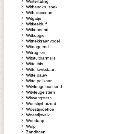
Wintertaling
Witbandkruisbek
Witbuikcaique
Witgatje
Witkeelduif
Witkopeend
Witkopgier
Witnekkraanvogel
Witoogeend
Witrug lori
Witstuitbarmsijs
Witte ibis
Witte kwikstaart
Witte pauw
Witte pelikaan
Witvleugelboseend
Witvleugelstern
Witwangstern
Woestijnbuizerd
Woestijnoehoe
Woestijnvalk
Woudaap
Wulp
Zandhoen