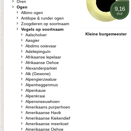
Oren
Ogen
9,16
Albino ogen
eur
Antilope & runder ogen
Zoogdieren op soortnaam
Vogels op soortnaam
Kleine burgemeester
Aalscholver
Aasgier
Abdims ooievaar
Adeliepinguïn
Afrikaanse lepelaar
Afrikaanse Oehoe
Alexanderparkiet
Alk (Gewone)
Alpengierzwaluw
Alpenheggenmus
Alpenkauw
Alpenkraai
Alpensneeuwhoen
Amerikaans purperhoen
Amerikaanse Havik
Amerikaanse Kiekendief
Amerikaanse meerkoet
Amerikaanse Oehoe