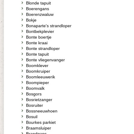
Blonde tapuit
Boerengans
Boerenzwaluw
Bokje
Bonaparte's strandloper
Bontbekplevier
Bonte boertje
Bonte kraai
Bonte strandloper
Bonte tapuit
Bonte vliegenvanger
Boomklever
Boomkruiper
Boomleeuwerik
Boompieper
Boomvalk
Bosgors
Bosrietzanger
Bosruiter
Bossneeuwhoen
Bosuil
Bourkes parkiet
Braamsluiper
Brandgans