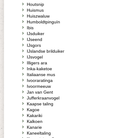
Houtsnip
Huismus
Huiszwaluw
Humboldtpinguïn
Ibis
IJsduiker
IJseend
IJsgors
IJslandse brilduiker
IJsvogel
Illigers ara
Inka-kaketoe
Italiaanse mus
Ivooraratinga
Ivoormeeuw
Jan van Gent
Jufferkraanvogel
Kaapse taling
Kagoe
Kakariki
Kalkoen
Kanarie
Kaneeltaling