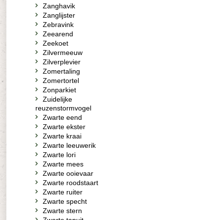
Zanghavik
Zanglijster
Zebravink
Zeearend
Zeekoet
Zilvermeeuw
Zilverplevier
Zomertaling
Zomertortel
Zonparkiet
Zuidelijke
reuzenstormvogel
Zwarte eend
Zwarte ekster
Zwarte kraai
Zwarte leeuwerik
Zwarte lori
Zwarte mees
Zwarte ooievaar
Zwarte roodstaart
Zwarte ruiter
Zwarte specht
Zwarte stern