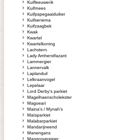
Kuifleeuwerik
Kuifmees
Kuifpapegaaiduiker
Kuifseriema
Kuifzaagbek
Kwak
Kwartel
Kwartelkoning
Lachstern
Lady Amherstfazant
Lammergier
Lannervalk
Laplanduil
Lelkraanvogel
Lepelaar
Lord Derby's parkiet
Magelhaenscholekster
Magoeari
Maina's / Mynah's
Maïsparkiet
Malabarparkiet
Mandarijneend
Manengans
Mangrovereiger