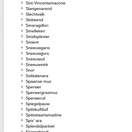
Sint-Vincentamazone
Slangenarend
Slechtvalk
Slobeend
Smaragdlori
Smelleken
Smidsplevier
Smient
Sneeuwgans
Sneeuwgors
Sneeuwuil
Sneeuwvink
Snor
Soldatenara
Spaanse mus
Sperwer
Sperwergrasmus
Sperweruil
Spiegelpauw
Spitskuifduif
Spitsstaartamadine
Spix' ara
Splendidparkiet
Sporenkievit