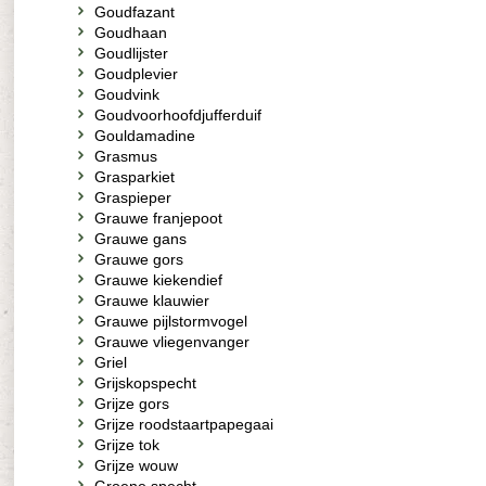
Goudfazant
Goudhaan
Goudlijster
Goudplevier
Goudvink
Goudvoorhoofdjufferduif
Gouldamadine
Grasmus
Grasparkiet
Graspieper
Grauwe franjepoot
Grauwe gans
Grauwe gors
Grauwe kiekendief
Grauwe klauwier
Grauwe pijlstormvogel
Grauwe vliegenvanger
Griel
Grijskopspecht
Grijze gors
Grijze roodstaartpapegaai
Grijze tok
Grijze wouw