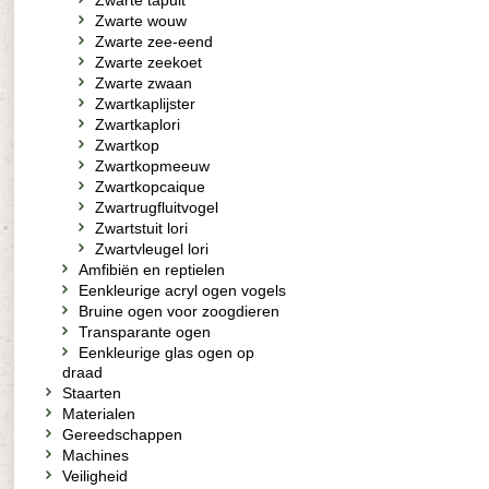
Zwarte tapuit
Zwarte wouw
Zwarte zee-eend
Zwarte zeekoet
Zwarte zwaan
Zwartkaplijster
Zwartkaplori
Zwartkop
Zwartkopmeeuw
Zwartkopcaique
Zwartrugfluitvogel
Zwartstuit lori
Zwartvleugel lori
Amfibiën en reptielen
Eenkleurige acryl ogen vogels
Bruine ogen voor zoogdieren
Transparante ogen
Eenkleurige glas ogen op
draad
Staarten
Materialen
Gereedschappen
Machines
Veiligheid