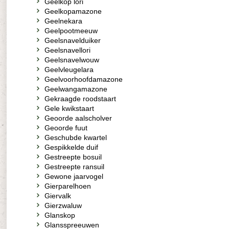
Geelkop lori
Geelkopamazone
Geelnekara
Geelpootmeeuw
Geelsnavelduiker
Geelsnavellori
Geelsnavelwouw
Geelvleugelara
Geelvoorhoofdamazone
Geelwangamazone
Gekraagde roodstaart
Gele kwikstaart
Geoorde aalscholver
Geoorde fuut
Geschubde kwartel
Gespikkelde duif
Gestreepte bosuil
Gestreepte ransuil
Gewone jaarvogel
Gierparelhoen
Giervalk
Gierzwaluw
Glanskop
Glansspreeuwen