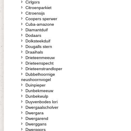
Cirlgors
Citroenparkiet
Citroensijs
Coopers sperwer
Cuba-amazone
Diamantduif
Dodaars
Dolksteekduif
Dougalls stern
Draaihals
Drieteenmeeuw
Drieteenspecht
Drieteenstrandloper
Dubbelhoornige
neushoornvogel
Duinpieper
Dunbekmeeuw
Dunbekwulp
Duyvenbodes lori
Dwergaalscholver
Dwergara
Dwergarend
Dwerggans
Dwerggors