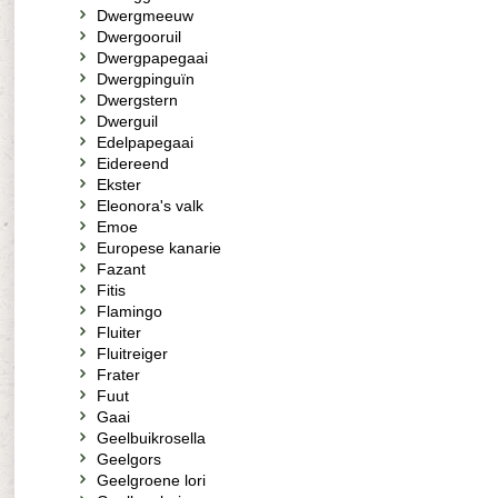
Dwergmeeuw
Dwergooruil
Dwergpapegaai
Dwergpinguïn
Dwergstern
Dwerguil
Edelpapegaai
Eidereend
Ekster
Eleonora's valk
Emoe
Europese kanarie
Fazant
Fitis
Flamingo
Fluiter
Fluitreiger
Frater
Fuut
Gaai
Geelbuikrosella
Geelgors
Geelgroene lori