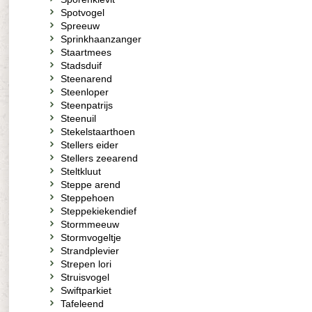
Spotvogel
Spreeuw
Sprinkhaanzanger
Staartmees
Stadsduif
Steenarend
Steenloper
Steenpatrijs
Steenuil
Stekelstaarthoen
Stellers eider
Stellers zeearend
Steltkluut
Steppe arend
Steppehoen
Steppekiekendief
Stormmeeuw
Stormvogeltje
Strandplevier
Strepen lori
Struisvogel
Swiftparkiet
Tafeleend