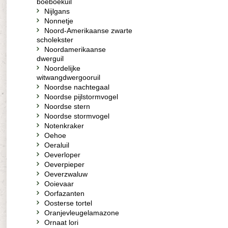
boeboekuil
Nijlgans
Nonnetje
Noord-Amerikaanse zwarte
scholekster
Noordamerikaanse
dwerguil
Noordelijke
witwangdwergooruil
Noordse nachtegaal
Noordse pijlstormvogel
Noordse stern
Noordse stormvogel
Notenkraker
Oehoe
Oeraluil
Oeverloper
Oeverpieper
Oeverzwaluw
Ooievaar
Oorfazanten
Oosterse tortel
Oranjevleugelamazone
Ornaat lori