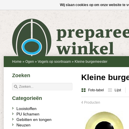
Wij slaan cookies op om onze website te v
Home
»
Ogen
»
Vogels op soortnaam
»
Kleine burgemeester
Zoeken
Kleine burg
Foto-tabel
Lijst
Categorieën
4 Producten
Looistoffen
PU lichamen
Gebitten en tongen
Neuzen