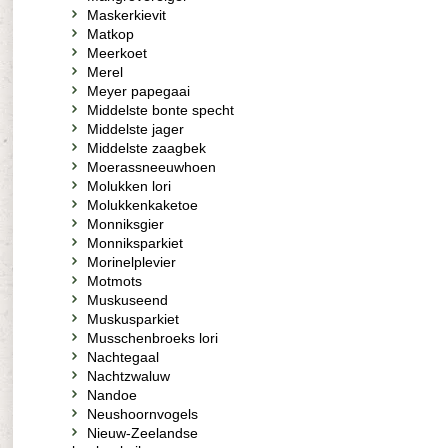
Maskerkievit
Matkop
Meerkoet
Merel
Meyer papegaai
Middelste bonte specht
Middelste jager
Middelste zaagbek
Moerassneeuwhoen
Molukken lori
Molukkenkaketoe
Monniksgier
Monniksparkiet
Morinelplevier
Motmots
Muskuseend
Muskusparkiet
Musschenbroeks lori
Nachtegaal
Nachtzwaluw
Nandoe
Neushoornvogels
Nieuw-Zeelandse