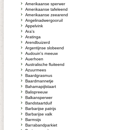
Amerikaanse sperwer
Amerikaanse tafeleend
Amerikaanse zeearend
Angelinadwergooruil
Appelvink
Ara's
Aratinga
Arendbuizerd
Argentijnse slobeend
Audouin's meeuw
Auerhoen
Australische fluiteend
Azuurmees
Baardgrasmus
Baardmannetje
Bahamapijlstaart
Balispreeuw
Balkansperwer
Bandstaartduif
Barbarijse patrijs
Barbarijse valk
Barmsijs
Barrabandparkiet