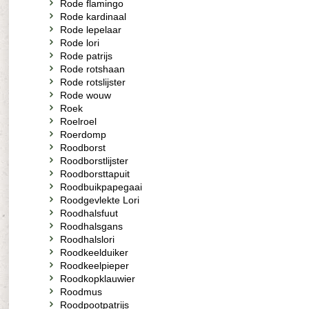
Rode flamingo
Rode kardinaal
Rode lepelaar
Rode lori
Rode patrijs
Rode rotshaan
Rode rotslijster
Rode wouw
Roek
Roelroel
Roerdomp
Roodborst
Roodborstlijster
Roodborsttapuit
Roodbuikpapegaai
Roodgevlekte Lori
Roodhalsfuut
Roodhalsgans
Roodhalslori
Roodkeelduiker
Roodkeelpieper
Roodkopklauwier
Roodmus
Roodpootpatrijs