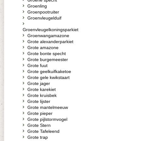
Groene specht
Groenling
Groenpootruiter
Groenvleugelduif
Groenvleugelkoningsparkiet
Groenwangamazone
Grote alexanderparkiet
Grote amazone
Grote bonte specht
Grote burgemeester
Grote fuut
Grote geelkuifkaketoe
Grote gele kwikstaart
Grote jager
Grote karekiet
Grote kruisbek
Grote lijster
Grote mantelmeeuw
Grote pieper
Grote pijlstormvogel
Grote Stern
Grote Tafeleend
Grote trap