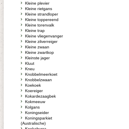
Kleine plevier
Kleine rietgans
Kleine strandloper
Kleine toppereend
Kleine torenvalk
Kleine trap
Kleine vliegenvanger
Kleine zilverreiger
Kleine zwaan
Kleine zwartkop
Kleinste jager
Kluut
Kneu
Knobbelmeerkoet
Knobbelzwaan
Koekoek
Koereiger
Kokardezaagbek
Kokmeeuw
Kolgans
Koningseider
Koningsparkiet
(Australische)
Kookaburra