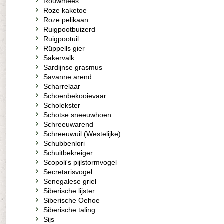
Rouwmees
Roze kaketoe
Roze pelikaan
Ruigpootbuizerd
Ruigpootuil
Rüppells gier
Sakervalk
Sardijnse grasmus
Savanne arend
Scharrelaar
Schoenbekooievaar
Scholekster
Schotse sneeuwhoen
Schreeuwarend
Schreeuwuil (Westelijke)
Schubbenlori
Schuitbekreiger
Scopoli's pijlstormvogel
Secretarisvogel
Senegalese griel
Siberische lijster
Siberische Oehoe
Siberische taling
Sijs