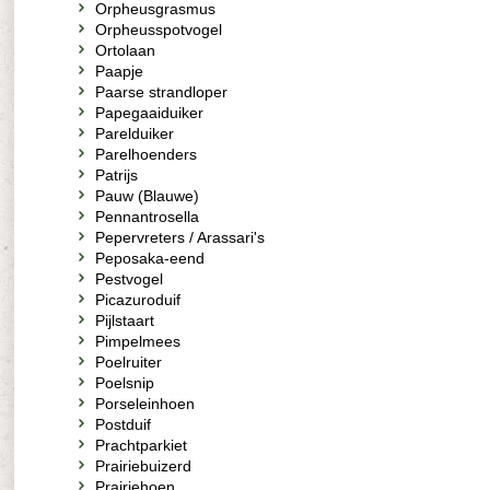
Orpheusgrasmus
Orpheusspotvogel
Ortolaan
Paapje
Paarse strandloper
Papegaaiduiker
Parelduiker
Parelhoenders
Patrijs
Pauw (Blauwe)
Pennantrosella
Pepervreters / Arassari's
Peposaka-eend
Pestvogel
Picazuroduif
Pijlstaart
Pimpelmees
Poelruiter
Poelsnip
Porseleinhoen
Postduif
Prachtparkiet
Prairiebuizerd
Prairiehoen