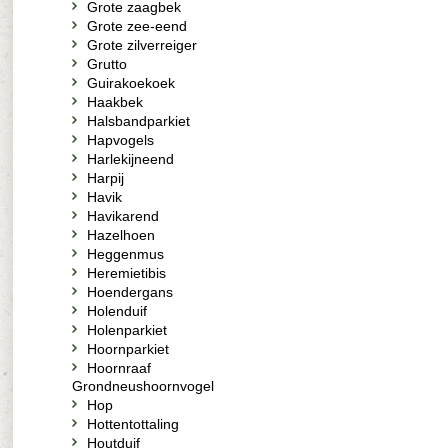
Grote zaagbek
Grote zee-eend
Grote zilverreiger
Grutto
Guirakoekoek
Haakbek
Halsbandparkiet
Hapvogels
Harlekijneend
Harpij
Havik
Havikarend
Hazelhoen
Heggenmus
Heremietibis
Hoendergans
Holenduif
Holenparkiet
Hoornparkiet
Hoornraaf
Grondneushoornvogel
Hop
Hottentottaling
Houtduif