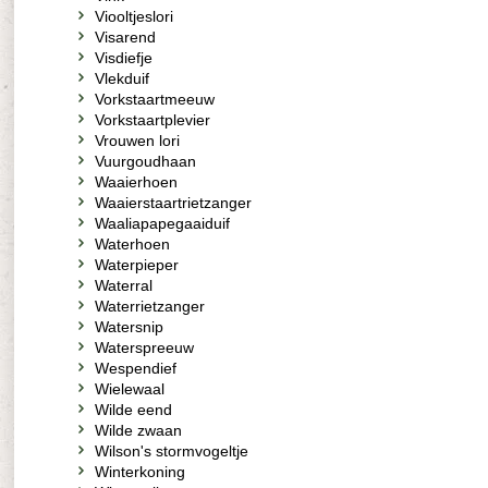
Viooltjeslori
Visarend
Visdiefje
Vlekduif
Vorkstaartmeeuw
Vorkstaartplevier
Vrouwen lori
Vuurgoudhaan
Waaierhoen
Waaierstaartrietzanger
Waaliapapegaaiduif
Waterhoen
Waterpieper
Waterral
Waterrietzanger
Watersnip
Waterspreeuw
Wespendief
Wielewaal
Wilde eend
Wilde zwaan
Wilson's stormvogeltje
Winterkoning