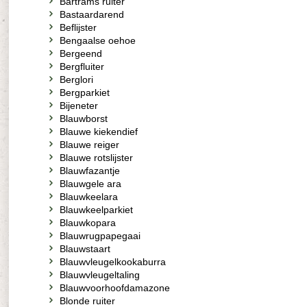
Bartrams ruiter
Bastaardarend
Beflijster
Bengaalse oehoe
Bergeend
Bergfluiter
Berglori
Bergparkiet
Bijeneter
Blauwborst
Blauwe kiekendief
Blauwe reiger
Blauwe rotslijster
Blauwfazantje
Blauwgele ara
Blauwkeelara
Blauwkeelparkiet
Blauwkopara
Blauwrugpapegaai
Blauwstaart
Blauwvleugelkookaburra
Blauwvleugeltaling
Blauwvoorhoofdamazone
Blonde ruiter