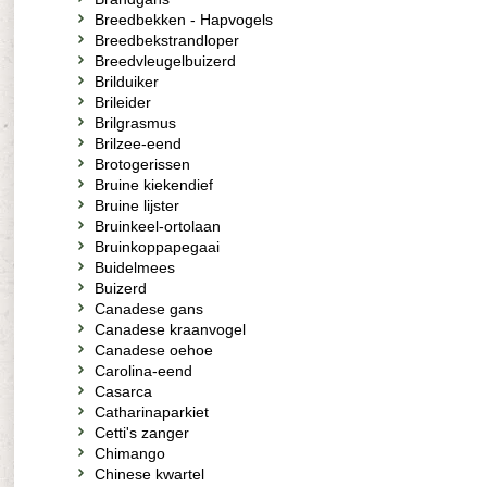
Breedbekken - Hapvogels
Breedbekstrandloper
Breedvleugelbuizerd
Brilduiker
Brileider
Brilgrasmus
Brilzee-eend
Brotogerissen
Bruine kiekendief
Bruine lijster
Bruinkeel-ortolaan
Bruinkoppapegaai
Buidelmees
Buizerd
Canadese gans
Canadese kraanvogel
Canadese oehoe
Carolina-eend
Casarca
Catharinaparkiet
Cetti's zanger
Chimango
Chinese kwartel