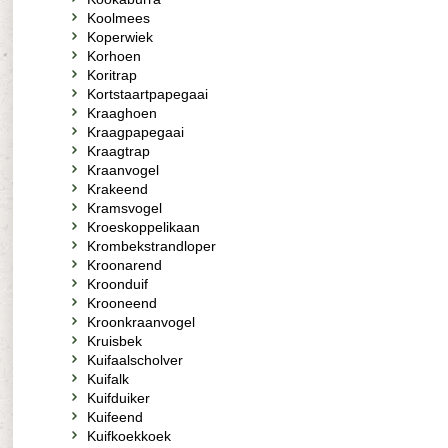
Koolmees
Koperwiek
Korhoen
Koritrap
Kortstaartpapegaai
Kraaghoen
Kraagpapegaai
Kraagtrap
Kraanvogel
Krakeend
Kramsvogel
Kroeskoppelikaan
Krombekstrandloper
Kroonarend
Kroonduif
Krooneend
Kroonkraanvogel
Kruisbek
Kuifaalscholver
Kuifalk
Kuifduiker
Kuifeend
Kuifkoekkoek