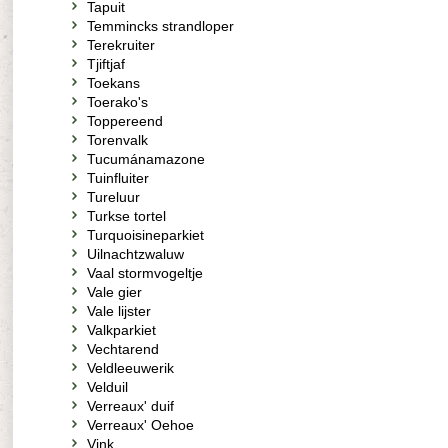
Tapuit
Temmincks strandloper
Terekruiter
Tjiftjaf
Toekans
Toerako's
Toppereend
Torenvalk
Tucumánamazone
Tuinfluiter
Tureluur
Turkse tortel
Turquoisineparkiet
Uilnachtzwaluw
Vaal stormvogeltje
Vale gier
Vale lijster
Valkparkiet
Vechtarend
Veldleeuwerik
Velduil
Verreaux' duif
Verreaux' Oehoe
Vink