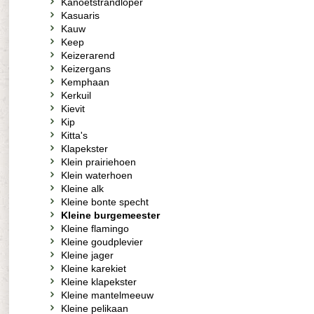
Kanoetstrandloper
Kasuaris
Kauw
Keep
Keizerarend
Keizergans
Kemphaan
Kerkuil
Kievit
Kip
Kitta's
Klapekster
Klein prairiehoen
Klein waterhoen
Kleine alk
Kleine bonte specht
Kleine burgemeester
Kleine flamingo
Kleine goudplevier
Kleine jager
Kleine karekiet
Kleine klapekster
Kleine mantelmeeuw
Kleine pelikaan