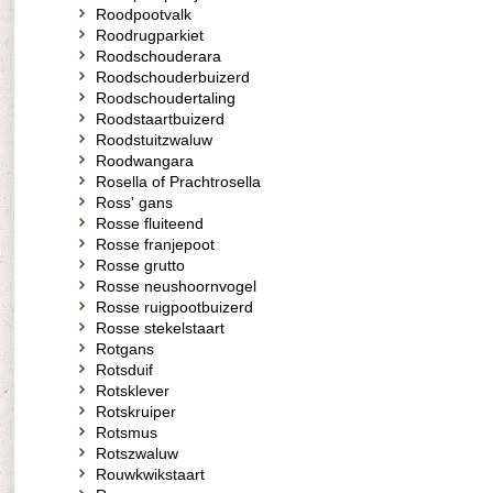
Roodpootvalk
Roodrugparkiet
Roodschouderara
Roodschouderbuizerd
Roodschoudertaling
Roodstaartbuizerd
Roodstuitzwaluw
Roodwangara
Rosella of Prachtrosella
Ross' gans
Rosse fluiteend
Rosse franjepoot
Rosse grutto
Rosse neushoornvogel
Rosse ruigpootbuizerd
Rosse stekelstaart
Rotgans
Rotsduif
Rotsklever
Rotskruiper
Rotsmus
Rotszwaluw
Rouwkwikstaart