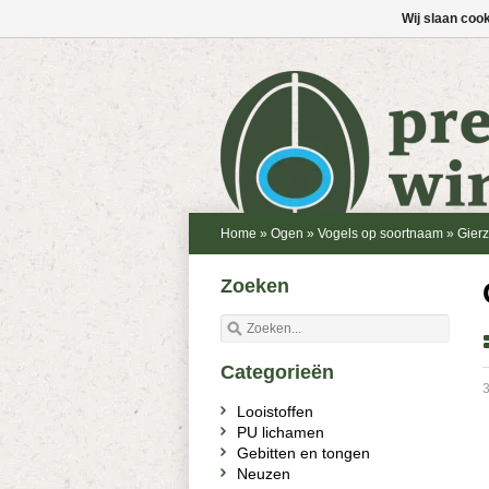
Wij slaan coo
Home
»
Ogen
»
Vogels op soortnaam
»
Gier
Zoeken
Categorieën
3
Looistoffen
PU lichamen
Gebitten en tongen
Neuzen