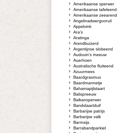
Amerikaanse sperwer
Amerikaanse tafeleend
Amerikaanse zeearend
Angelinadwergooruil
Appelvink
Ara's
Aratinga
Arendbuizerd
Argentijnse slobeend
Audouin's meeuw
Auerhoen
Australische fluiteend
Azuurmees
Baardgrasmus
Baardmannetje
Bahamapijlstaart
Balispreeuw
Balkansperwer
Bandstaartduif
Barbarijse patrijs
Barbarijse valk
Barmsijs
Barrabandparkiet