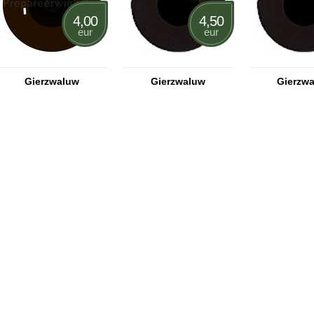
4,00
4,50
eur
eur
Gierzwaluw
Gierzwaluw
Gierzw