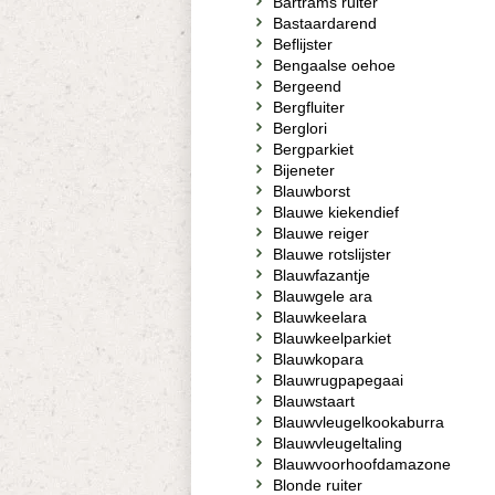
Bartrams ruiter
Bastaardarend
Beflijster
Bengaalse oehoe
Bergeend
Bergfluiter
Berglori
Bergparkiet
Bijeneter
Blauwborst
Blauwe kiekendief
Blauwe reiger
Blauwe rotslijster
Blauwfazantje
Blauwgele ara
Blauwkeelara
Blauwkeelparkiet
Blauwkopara
Blauwrugpapegaai
Blauwstaart
Blauwvleugelkookaburra
Blauwvleugeltaling
Blauwvoorhoofdamazone
Blonde ruiter