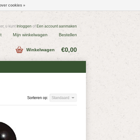
over cookies »
r, u kunt
Inloggen
of
Een account aanmaken
t
Mijn winkelwagen
Bestellen
€0,00
Winkelwagen
Sorteren op:
Standaard