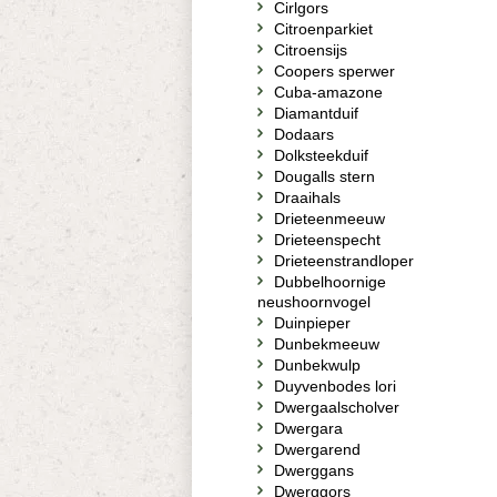
Cirlgors
Citroenparkiet
Citroensijs
Coopers sperwer
Cuba-amazone
Diamantduif
Dodaars
Dolksteekduif
Dougalls stern
Draaihals
Drieteenmeeuw
Drieteenspecht
Drieteenstrandloper
Dubbelhoornige
neushoornvogel
Duinpieper
Dunbekmeeuw
Dunbekwulp
Duyvenbodes lori
Dwergaalscholver
Dwergara
Dwergarend
Dwerggans
Dwerggors