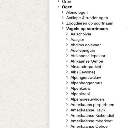
Oren
Ogen
Albino ogen
Antilope & runder ogen
Zoogdieren op soortnaam
Vogels op soortnaam
Aalscholver
Aasgier
Abdims ooievaar
Adeliepinguïn
Afrikaanse lepelaar
Afrikaanse Oehoe
Alexanderparkiet
Alk (Gewone)
Alpengierzwaluw
Alpenheggenmus
Alpenkauw
Alpenkraai
Alpensneeuwhoen
Amerikaans purperhoen
Amerikaanse Havik
Amerikaanse Kiekendief
Amerikaanse meerkoet
Amerikaanse Oehoe