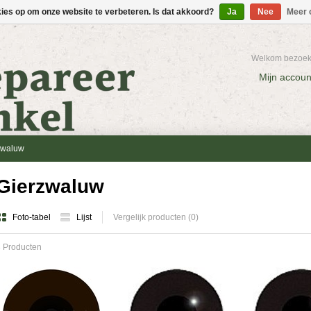
kies op om onze website te verbeteren. Is dat akkoord?
Ja
Nee
Meer 
Welkom bezoeke
Mijn accoun
zwaluw
Gierzwaluw
Foto-tabel
Lijst
Vergelijk producten (0)
 Producten