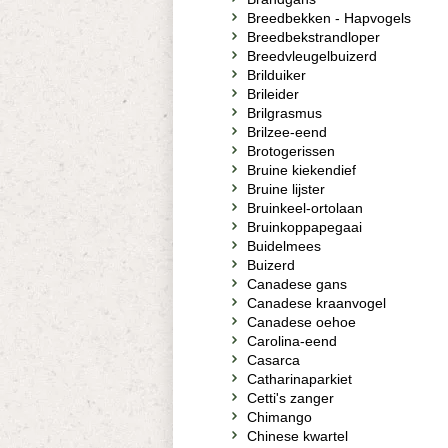
Breedbekken - Hapvogels
Breedbekstrandloper
Breedvleugelbuizerd
Brilduiker
Brileider
Brilgrasmus
Brilzee-eend
Brotogerissen
Bruine kiekendief
Bruine lijster
Bruinkeel-ortolaan
Bruinkoppapegaai
Buidelmees
Buizerd
Canadese gans
Canadese kraanvogel
Canadese oehoe
Carolina-eend
Casarca
Catharinaparkiet
Cetti's zanger
Chimango
Chinese kwartel