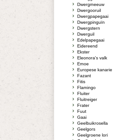
Dwergmeeuw
Dwergooruil
Dwergpapegaai
Dwergpinguïn
Dwergstern
Dwerguil
Edelpapegaai
Eidereend
Ekster
Eleonora's valk
Emoe
Europese kanarie
Fazant
Fitis
Flamingo
Fluiter
Fluitreiger
Frater
Fuut
Gaai
Geelbuikrosella
Geelgors
Geelgroene lori