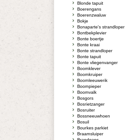
Blonde tapuit
Boerengans
Boerenzwaluw
Bokje
Bonaparte's strandloper
Bontbekplevier
Bonte boertje
Bonte kraai
Bonte strandloper
Bonte tapuit
Bonte vliegenvanger
Boomklever
Boomkruiper
Boomleeuwerik
Boompieper
Boomvalk
Bosgors
Bosrietzanger
Bosruiter
Bossneeuwhoen
Bosuil
Bourkes parkiet
Braamsluiper
Brandgans