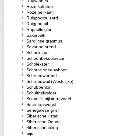
Rouwmees
Roze kaketoe
Roze pelikaan
Ruigpootbuizerd
Ruigpootuil
Rüppells gier
Sakervalk
Sardijnse grasmus
Savanne arend
Scharrelaar
Schoenbekooievaar
Scholekster
Schotse sneeuwhoen
Schreeuwarend
Schreeuwuil (Westelijke)
Schubbenlori
Schuitbekreiger
Scopoli's pijlstormvogel
Secretarisvogel
Senegalese griel
Siberische lijster
Siberische Oehoe
Siberische taling
Sijs