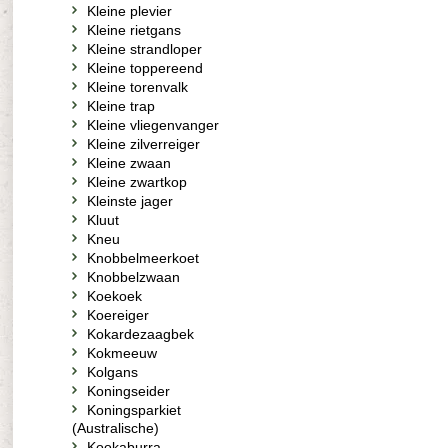
Kleine plevier
Kleine rietgans
Kleine strandloper
Kleine toppereend
Kleine torenvalk
Kleine trap
Kleine vliegenvanger
Kleine zilverreiger
Kleine zwaan
Kleine zwartkop
Kleinste jager
Kluut
Kneu
Knobbelmeerkoet
Knobbelzwaan
Koekoek
Koereiger
Kokardezaagbek
Kokmeeuw
Kolgans
Koningseider
Koningsparkiet
(Australische)
Kookaburra