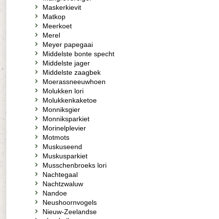
Maskerkievit
Matkop
Meerkoet
Merel
Meyer papegaai
Middelste bonte specht
Middelste jager
Middelste zaagbek
Moerassneeuwhoen
Molukken lori
Molukkenkaketoe
Monniksgier
Monniksparkiet
Morinelplevier
Motmots
Muskuseend
Muskusparkiet
Musschenbroeks lori
Nachtegaal
Nachtzwaluw
Nandoe
Neushoornvogels
Nieuw-Zeelandse