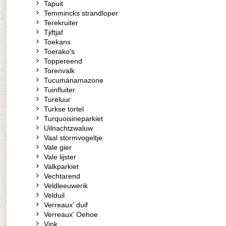
Tapuit
Temmincks strandloper
Terekruiter
Tjiftjaf
Toekans
Toerako's
Toppereend
Torenvalk
Tucumánamazone
Tuinfluiter
Tureluur
Turkse tortel
Turquoisineparkiet
Uilnachtzwaluw
Vaal stormvogeltje
Vale gier
Vale lijster
Valkparkiet
Vechtarend
Veldleeuwerik
Velduil
Verreaux' duif
Verreaux' Oehoe
Vink