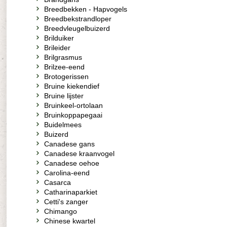
Breedbekken - Hapvogels
Breedbekstrandloper
Breedvleugelbuizerd
Brilduiker
Brileider
Brilgrasmus
Brilzee-eend
Brotogerissen
Bruine kiekendief
Bruine lijster
Bruinkeel-ortolaan
Bruinkoppapegaai
Buidelmees
Buizerd
Canadese gans
Canadese kraanvogel
Canadese oehoe
Carolina-eend
Casarca
Catharinaparkiet
Cetti's zanger
Chimango
Chinese kwartel