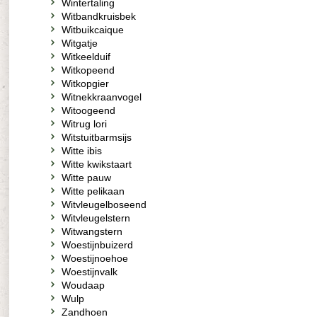
Wintertaling
Witbandkruisbek
Witbuikcaique
Witgatje
Witkeelduif
Witkopeend
Witkopgier
Witnekkraanvogel
Witoogeend
Witrug lori
Witstuitbarmsijs
Witte ibis
Witte kwikstaart
Witte pauw
Witte pelikaan
Witvleugelboseend
Witvleugelstern
Witwangstern
Woestijnbuizerd
Woestijnoehoe
Woestijnvalk
Woudaap
Wulp
Zandhoen