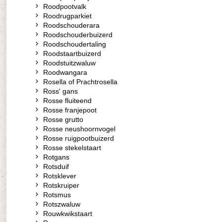
Roodpootvalk
Roodrugparkiet
Roodschouderara
Roodschouderbuizerd
Roodschoudertaling
Roodstaartbuizerd
Roodstuitzwaluw
Roodwangara
Rosella of Prachtrosella
Ross' gans
Rosse fluiteend
Rosse franjepoot
Rosse grutto
Rosse neushoornvogel
Rosse ruigpootbuizerd
Rosse stekelstaart
Rotgans
Rotsduif
Rotsklever
Rotskruiper
Rotsmus
Rotszwaluw
Rouwkwikstaart