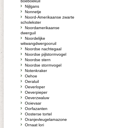
boeboekuil
Nijlgans
Nonnetje
Noord-Amerikaanse zwarte
scholekster
Noordamerikaanse
dwerguil
Noordelijke
witwangdwergooruil
Noordse nachtegaal
Noordse pijlstormvogel
Noordse stern
Noordse stormvogel
Notenkraker
Oehoe
Oeraluil
Oeverloper
Oeverpieper
Oeverzwaluw
Ooievaar
Oorfazanten
Oosterse tortel
Oranjevleugelamazone
Ornaat lori