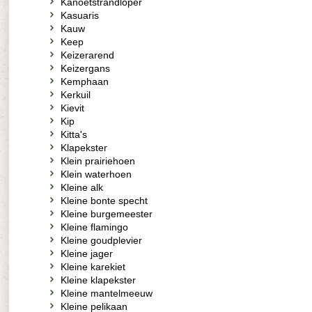
Kanoetstrandloper
Kasuaris
Kauw
Keep
Keizerarend
Keizergans
Kemphaan
Kerkuil
Kievit
Kip
Kitta's
Klapekster
Klein prairiehoen
Klein waterhoen
Kleine alk
Kleine bonte specht
Kleine burgemeester
Kleine flamingo
Kleine goudplevier
Kleine jager
Kleine karekiet
Kleine klapekster
Kleine mantelmeeuw
Kleine pelikaan