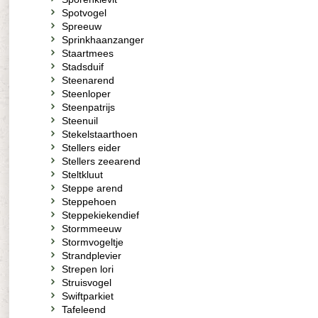
Spotvogel
Spreeuw
Sprinkhaanzanger
Staartmees
Stadsduif
Steenarend
Steenloper
Steenpatrijs
Steenuil
Stekelstaarthoen
Stellers eider
Stellers zeearend
Steltkluut
Steppe arend
Steppehoen
Steppekiekendief
Stormmeeuw
Stormvogeltje
Strandplevier
Strepen lori
Struisvogel
Swiftparkiet
Tafeleend