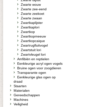
Zwarte tapuit
Zwarte wouw
Zwarte zee-eend
Zwarte zeekoet
Zwarte zwaan
Zwartkaplijster
Zwartkaplori
Zwartkop
Zwartkopmeeuw
Zwartkopcaique
Zwartrugfluitvogel
Zwartstuit lori
Zwartvleugel lori
Amfibiën en reptielen
Eenkleurige acryl ogen vogels
Bruine ogen voor zoogdieren
Transparante ogen
Eenkleurige glas ogen op
draad
Staarten
Materialen
Gereedschappen
Machines
Veiligheid