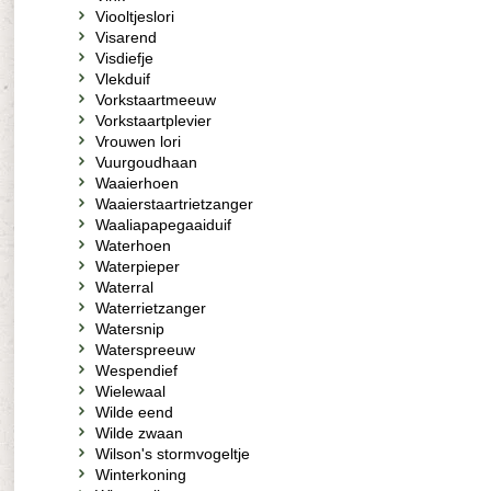
Viooltjeslori
Visarend
Visdiefje
Vlekduif
Vorkstaartmeeuw
Vorkstaartplevier
Vrouwen lori
Vuurgoudhaan
Waaierhoen
Waaierstaartrietzanger
Waaliapapegaaiduif
Waterhoen
Waterpieper
Waterral
Waterrietzanger
Watersnip
Waterspreeuw
Wespendief
Wielewaal
Wilde eend
Wilde zwaan
Wilson's stormvogeltje
Winterkoning