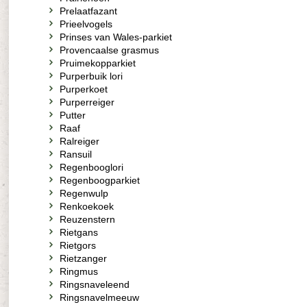
Prelaatfazant
Prieelvogels
Prinses van Wales-parkiet
Provencaalse grasmus
Pruimekopparkiet
Purperbuik lori
Purperkoet
Purperreiger
Putter
Raaf
Ralreiger
Ransuil
Regenbooglori
Regenboogparkiet
Regenwulp
Renkoekoek
Reuzenstern
Rietgans
Rietgors
Rietzanger
Ringmus
Ringsnaveleend
Ringsnavelmeeuw