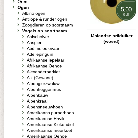
Oren
Ogen
5,00
Albino ogen
eur
Antilope & runder ogen
Zoogdieren op soortnaam
Vogels op soortnaam
IJslandse brilduiker
Aalscholver
(woerd)
Aasgier
Abdims ooievaar
Adeliepinguïn
Afrikaanse lepelaar
Afrikaanse Oehoe
Alexanderparkiet
Alk (Gewone)
Alpengierzwaluw
Alpenheggenmus
Alpenkauw
Alpenkraai
Alpensneeuwhoen
Amerikaans purperhoen
Amerikaanse Havik
Amerikaanse Kiekendief
Amerikaanse meerkoet
Amerikaanse Oehoe