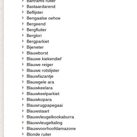
Bartrams ruiter
Bastaardarend
Beflijster
Bengaalse oehoe
Bergeend
Bergfluiter
Berglori
Bergparkiet
Bijeneter
Blauwborst
Blauwe kiekendief
Blauwe reiger
Blauwe rotslijster
Blauwfazantje
Blauwgele ara
Blauwkeelara
Blauwkeelparkiet
Blauwkopara
Blauwrugpapegaai
Blauwstaart
Blauwvleugelkookaburra
Blauwvleugeltaling
Blauwvoorhoofdamazone
Blonde ruiter