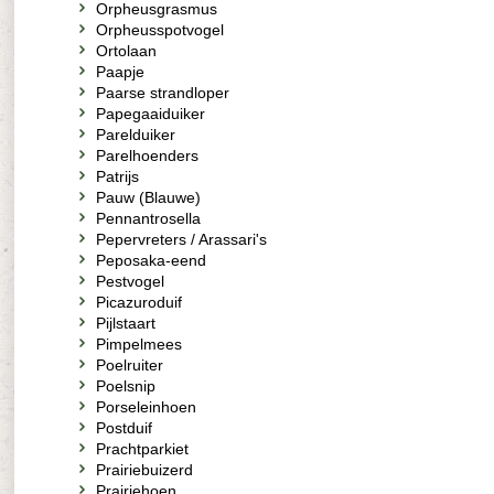
Orpheusgrasmus
Orpheusspotvogel
Ortolaan
Paapje
Paarse strandloper
Papegaaiduiker
Parelduiker
Parelhoenders
Patrijs
Pauw (Blauwe)
Pennantrosella
Pepervreters / Arassari's
Peposaka-eend
Pestvogel
Picazuroduif
Pijlstaart
Pimpelmees
Poelruiter
Poelsnip
Porseleinhoen
Postduif
Prachtparkiet
Prairiebuizerd
Prairiehoen