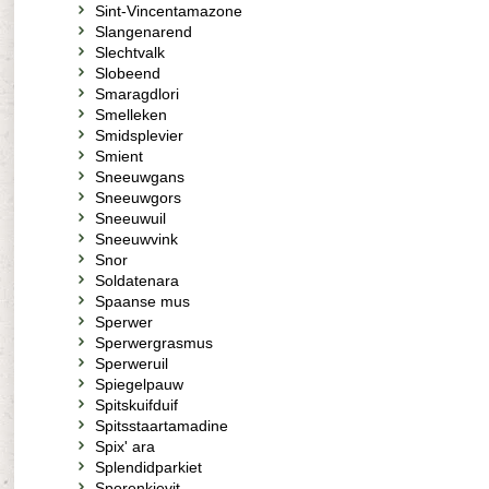
Sint-Vincentamazone
Slangenarend
Slechtvalk
Slobeend
Smaragdlori
Smelleken
Smidsplevier
Smient
Sneeuwgans
Sneeuwgors
Sneeuwuil
Sneeuwvink
Snor
Soldatenara
Spaanse mus
Sperwer
Sperwergrasmus
Sperweruil
Spiegelpauw
Spitskuifduif
Spitsstaartamadine
Spix' ara
Splendidparkiet
Sporenkievit