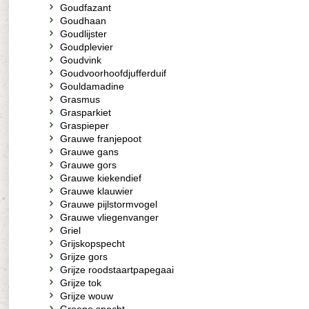
Goudfazant
Goudhaan
Goudlijster
Goudplevier
Goudvink
Goudvoorhoofdjufferduif
Gouldamadine
Grasmus
Grasparkiet
Graspieper
Grauwe franjepoot
Grauwe gans
Grauwe gors
Grauwe kiekendief
Grauwe klauwier
Grauwe pijlstormvogel
Grauwe vliegenvanger
Griel
Grijskopspecht
Grijze gors
Grijze roodstaartpapegaai
Grijze tok
Grijze wouw