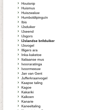
Houtsnip
Huismus
Huiszwaluw
Humboldtpinguïn
Ibis
IJsduiker
IJseend
IJsgors
IJslandse brilduiker
IJsvogel
Illigers ara
Inka-kaketoe
Italiaanse mus
Ivooraratinga
Ivoormeeuw
Jan van Gent
Jufferkraanvogel
Kaapse taling
Kagoe
Kakariki
Kalkoen
Kanarie
Kaneeltaling