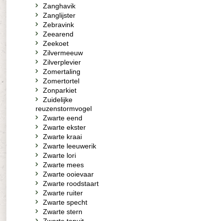
Zanghavik
Zanglijster
Zebravink
Zeearend
Zeekoet
Zilvermeeuw
Zilverplevier
Zomertaling
Zomertortel
Zonparkiet
Zuidelijke
reuzenstormvogel
Zwarte eend
Zwarte ekster
Zwarte kraai
Zwarte leeuwerik
Zwarte lori
Zwarte mees
Zwarte ooievaar
Zwarte roodstaart
Zwarte ruiter
Zwarte specht
Zwarte stern