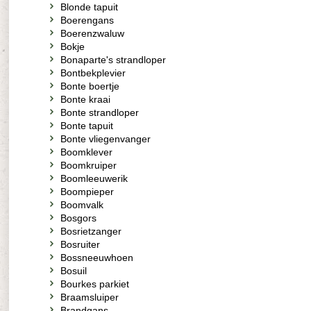
Blonde tapuit
Boerengans
Boerenzwaluw
Bokje
Bonaparte's strandloper
Bontbekplevier
Bonte boertje
Bonte kraai
Bonte strandloper
Bonte tapuit
Bonte vliegenvanger
Boomklever
Boomkruiper
Boomleeuwerik
Boompieper
Boomvalk
Bosgors
Bosrietzanger
Bosruiter
Bossneeuwhoen
Bosuil
Bourkes parkiet
Braamsluiper
Brandgans