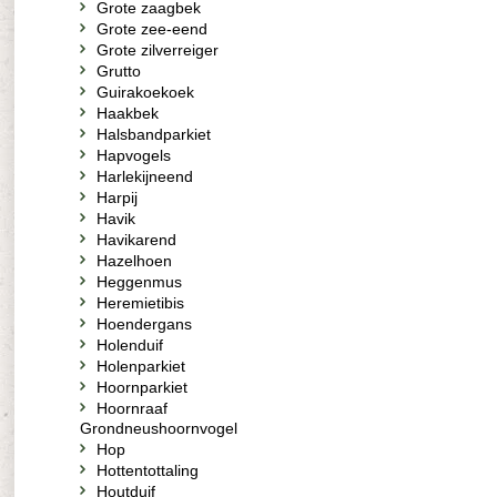
Grote zaagbek
Grote zee-eend
Grote zilverreiger
Grutto
Guirakoekoek
Haakbek
Halsbandparkiet
Hapvogels
Harlekijneend
Harpij
Havik
Havikarend
Hazelhoen
Heggenmus
Heremietibis
Hoendergans
Holenduif
Holenparkiet
Hoornparkiet
Hoornraaf
Grondneushoornvogel
Hop
Hottentottaling
Houtduif