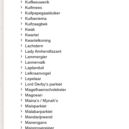
Kuifleeuwerik
Kuifmees
Kuifpapegaaiduiker
Kuifseriema
Kuifzaagbek
Kwak
Kwartel
Kwartelkoning
Lachstern
Lady Amherstfazant
Lammergier
Lannervalk
Laplanduil
Lelkraanvogel
Lepelaar
Lord Derby's parkiet
Magelhaenscholekster
Magoeari
Maina's / Mynah's
Maïsparkiet
Malabarparkiet
Mandarijneend
Manengans
Mangrovereiger