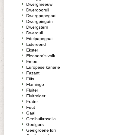
Dwergmeeuw
Dwergooruil
Dwergpapegaai
Dwergpinguïn
Dwergstern
Dwerguil
Edelpapegaai
Eidereend
Ekster
Eleonora's valk
Emoe
Europese kanarie
Fazant
Fitis
Flamingo
Fluiter
Fluitreiger
Frater
Fuut
Gaai
Geelbuikrosella
Geelgors
Geelgroene lori