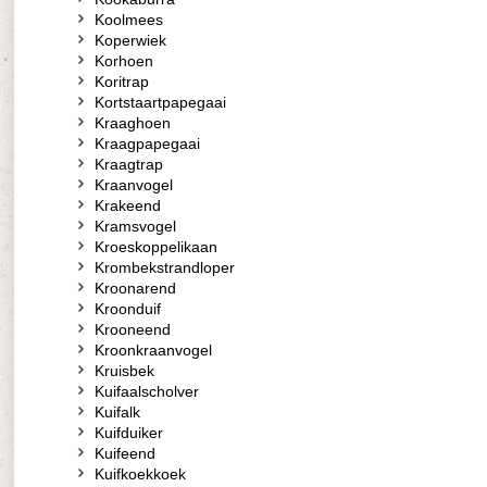
Koolmees
Koperwiek
Korhoen
Koritrap
Kortstaartpapegaai
Kraaghoen
Kraagpapegaai
Kraagtrap
Kraanvogel
Krakeend
Kramsvogel
Kroeskoppelikaan
Krombekstrandloper
Kroonarend
Kroonduif
Krooneend
Kroonkraanvogel
Kruisbek
Kuifaalscholver
Kuifalk
Kuifduiker
Kuifeend
Kuifkoekkoek