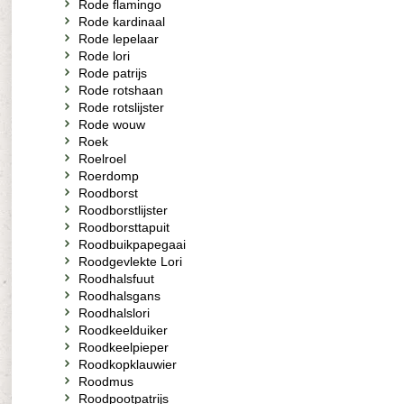
Rode flamingo
Rode kardinaal
Rode lepelaar
Rode lori
Rode patrijs
Rode rotshaan
Rode rotslijster
Rode wouw
Roek
Roelroel
Roerdomp
Roodborst
Roodborstlijster
Roodborsttapuit
Roodbuikpapegaai
Roodgevlekte Lori
Roodhalsfuut
Roodhalsgans
Roodhalslori
Roodkeelduiker
Roodkeelpieper
Roodkopklauwier
Roodmus
Roodpootpatrijs