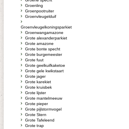
Groene specht
Groenling
Groenpootruiter
Groenvleugelduif
Groenvleugelkoningsparkiet
Groenwangamazone
Grote alexanderparkiet
Grote amazone
Grote bonte specht
Grote burgemeester
Grote fuut
Grote geelkuifkaketoe
Grote gele kwikstaart
Grote jager
Grote karekiet
Grote kruisbek
Grote lijster
Grote mantelmeeuw
Grote pieper
Grote pijlstormvogel
Grote Stern
Grote Tafeleend
Grote trap