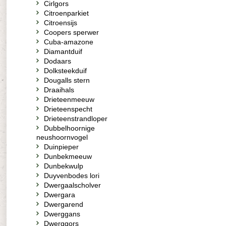
Cirlgors
Citroenparkiet
Citroensijs
Coopers sperwer
Cuba-amazone
Diamantduif
Dodaars
Dolksteekduif
Dougalls stern
Draaihals
Drieteenmeeuw
Drieteenspecht
Drieteenstrandloper
Dubbelhoornige
neushoornvogel
Duinpieper
Dunbekmeeuw
Dunbekwulp
Duyvenbodes lori
Dwergaalscholver
Dwergara
Dwergarend
Dwerggans
Dwerggors