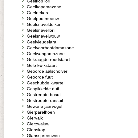
Geelkop lori
Geelkopamazone
Geelnekara
Geelpootmeeuw
Geelsnavelduiker
Geelsnavellori
Geelsnavelwouw
Geelvleugelara
Geelvoorhoofdamazone
Geelwangamazone
Gekraagde roodstaart
Gele kwikstaart
Geoorde aalscholver
Geoorde fuut
Geschubde kwartel
Gespikkelde duif
Gestreepte bosuil
Gestreepte ransuil
Gewone jaarvogel
Gierparelhoen
Giervalk
Gierzwaluw
Glanskop
Glansspreeuwen