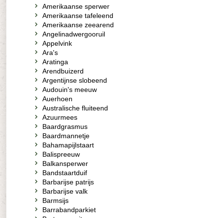
Amerikaanse sperwer
Amerikaanse tafeleend
Amerikaanse zeearend
Angelinadwergooruil
Appelvink
Ara's
Aratinga
Arendbuizerd
Argentijnse slobeend
Audouin's meeuw
Auerhoen
Australische fluiteend
Azuurmees
Baardgrasmus
Baardmannetje
Bahamapijlstaart
Balispreeuw
Balkansperwer
Bandstaartduif
Barbarijse patrijs
Barbarijse valk
Barmsijs
Barrabandparkiet