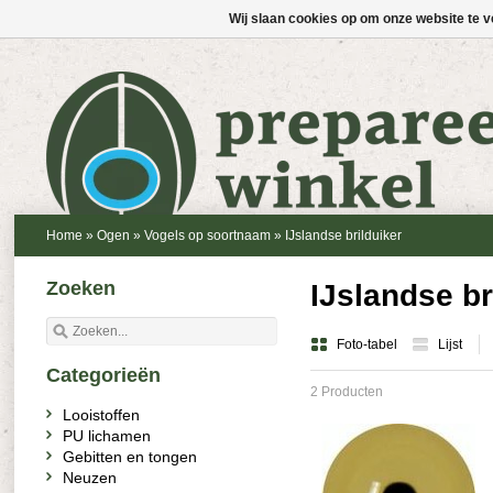
Wij slaan cookies op om onze website te v
Home
»
Ogen
»
Vogels op soortnaam
»
IJslandse brilduiker
Zoeken
IJslandse br
Foto-tabel
Lijst
Categorieën
2 Producten
Looistoffen
PU lichamen
Gebitten en tongen
Neuzen