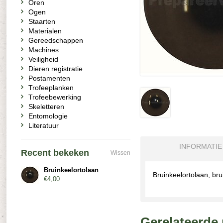
Oren
Ogen
Staarten
Materialen
Gereedschappen
Machines
Veiligheid
Dieren registratie
Postamenten
Trofeeplanken
Trofeebewerking
Skeletteren
Entomologie
Literatuur
INFORMATIE
Recent bekeken
Wissen
Bruinkeelortolaan
Bruinkeelortolaan, br
€4,00
Gerelateerde