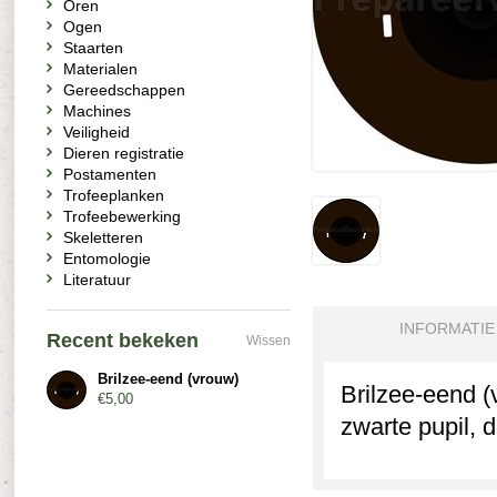
Oren
Ogen
Staarten
Materialen
Gereedschappen
Machines
Veiligheid
Dieren registratie
Postamenten
Trofeeplanken
Trofeebewerking
Skeletteren
Entomologie
Literatuur
INFORMATIE
Recent bekeken
Wissen
Brilzee-eend (vrouw)
Brilzee-eend (
€5,00
zwarte pupil, 