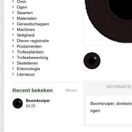
Oren
Ogen
Staarten
Materialen
Gereedschappen
Machines
Veiligheid
Dieren registratie
Postamenten
Trofeeplanken
Trofeebewerking
Skeletteren
Entomologie
Literatuur
INFORMATIE
Recent bekeken
Wissen
Boomkruiper
Boomkruiper, donkerbr
€4,00
ogen.