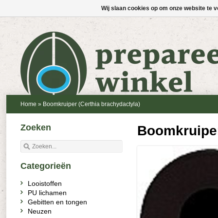
Wij slaan cookies op om onze website te v
Home
»
Boomkruiper (Certhia brachydactyla)
Zoeken
Boomkruiper
Categorieën
Looistoffen
PU lichamen
Gebitten en tongen
Neuzen