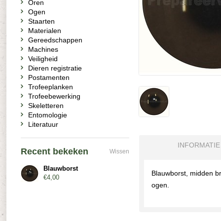
Oren
Ogen
Staarten
Materialen
Gereedschappen
Machines
Veiligheid
Dieren registratie
Postamenten
Trofeeplanken
Trofeebewerking
Skeletteren
Entomologie
Literatuur
INFORMATIE
Recent bekeken
Wissen
Blauwborst
Blauwborst, midden br
€4,00
ogen.