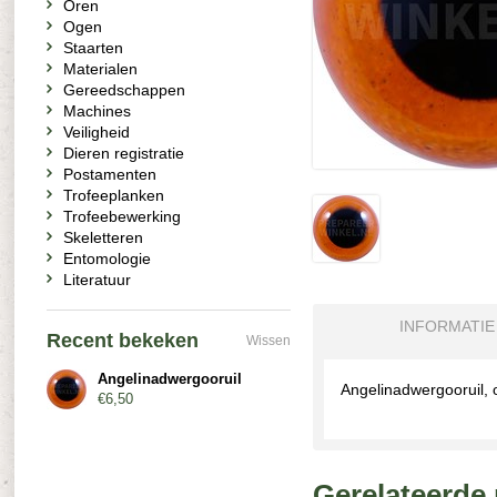
Oren
Ogen
Staarten
Materialen
Gereedschappen
Machines
Veiligheid
Dieren registratie
Postamenten
Trofeeplanken
Trofeebewerking
Skeletteren
Entomologie
Literatuur
INFORMATIE
Recent bekeken
Wissen
Angelinadwergooruil
Angelinadwergooruil, 
€6,50
Gerelateerde